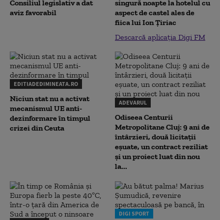
Consiliul legislativ a dat
singură noapte la hotelul cu
aviz favorabil
aspect de castel ales de
fiica lui Ion Țiriac
Descarcă aplicația Digi FM
EDITIADEDIMINEATA.RO
Niciun stat nu a activat
ADEVARUL
mecanismul UE anti-
Odiseea Centurii
dezinformare în timpul
Metropolitane Cluj: 9 ani de
crizei din Ceuta
întârzieri, două licitații
eșuate, un contract reziliat
și un proiect luat din nou
la...
DIGI SPORT