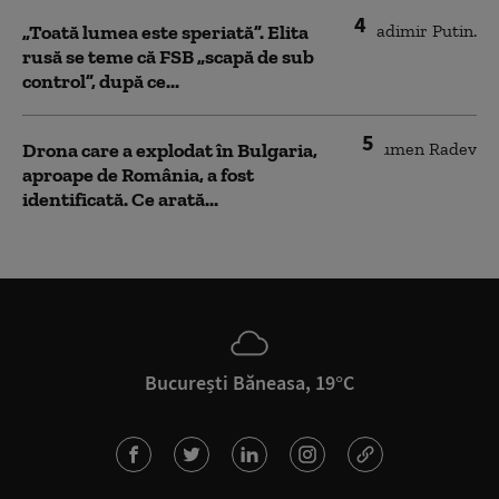
4
„Toată lumea este speriată”. Elita
rusă se teme că FSB „scapă de sub
control”, după ce...
5
Drona care a explodat în Bulgaria,
aproape de România, a fost
identificată. Ce arată...
București Băneasa, 19°C