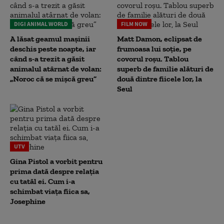
DIGI ANIMAL WORLD
FILM NOW
A lăsat geamul mașinii
Matt Damon, eclipsat de
deschis peste noapte, iar
frumoasa lui soție, pe
când s-a trezit a găsit
covorul roșu. Tablou
animalul atârnat de volan:
superb de familie alături de
„Noroc că se mișcă greu”
două dintre fiicele lor, la
Seul
UTV
Gina Pistol a vorbit pentru
prima dată despre relația
cu tatăl ei. Cum i-a
schimbat viața fiica sa,
Josephine