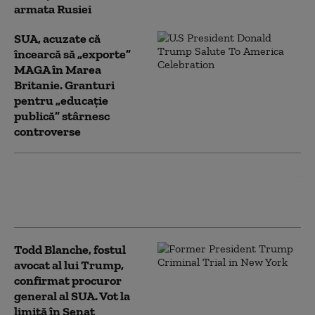
armata Rusiei
SUA, acuzate că
încearcă să „exporte”
MAGA în Marea
Britanie. Granturi
pentru „educație
publică” stârnesc
controverse
Iranul pune o condiție Statelor
Unite pentru deblocarea
Strâmtorii Ormuz
Todd Blanche, fostul
avocat al lui Trump,
confirmat procuror
general al SUA. Vot la
limită în Senat