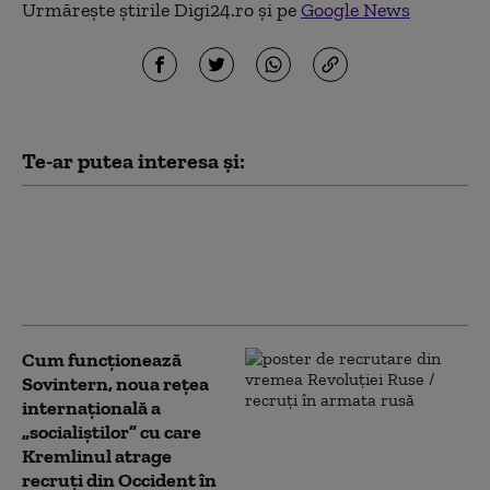
Urmărește știrile Digi24.ro și pe
Google News
Te-ar putea interesa și:
Kim Jong Un are mai mulți bani ca
niciodată. Cât a câștigat din
războiul Rusiei împotriva Ucrainei
(Bloomberg)
Cum funcționează
Sovintern, noua rețea
internațională a
„socialiștilor” cu care
Kremlinul atrage
recruți din Occident în