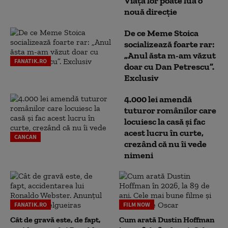
Viața lor poate lua o
nouă direcție
De ce Meme Stoica
socializează foarte rar:
„Anul ăsta m-am văzut
FANATIK.RO
doar cu Dan Petrescu”.
Exclusiv
4.000 lei amendă
tuturor românilor care
locuiesc la casă și fac
acest lucru în curte,
CANCAN
crezând că nu îi vede
nimeni
FANATIK.RO
FILM NOW
Cât de gravă este, de fapt,
Cum arată Dustin Hoffman