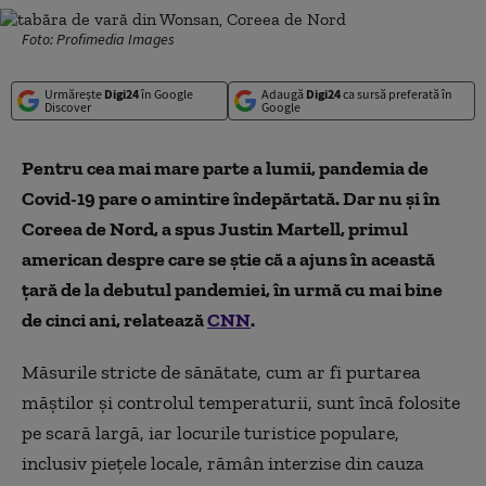
Foto: Profimedia Images
Urmărește
Digi24
în Google
Adaugă
Digi24
ca sursă preferată în
Discover
Google
Pentru cea mai mare parte a lumii, pandemia de
Covid-19 pare o amintire îndepărtată. Dar nu și în
Coreea de Nord, a spus Justin Martell, primul
american despre care se știe că a ajuns în această
țară de la debutul pandemiei, în urmă cu mai bine
de cinci ani, relatează
CNN
.
Măsurile stricte de sănătate, cum ar fi purtarea
măștilor și controlul temperaturii, sunt încă folosite
pe scară largă, iar locurile turistice populare,
inclusiv piețele locale, rămân interzise din cauza