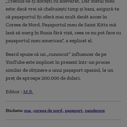
„Trebuie să-ți dorești cu adevărat. Dar sfatul meu
este: dacă vrei să cheltuiești timp și bani, asigură-te
că pașaportul îți oferă mai mult decât acces în
Coreea de Nord. Pașaportul meu de Saint Kitts mă
lasă să merg în Rusia fără viză, ceea ce nu pot face cu
pașaportul meu american”, a explicat el.
Beard spune că un „cunoscut” influencer de pe
YouTube este implicat în prezent într-un proces
similar de obținere a unui pașaport spaniol, la un
preț de aproape 200.000 de dolari.
Editor :
M.B.
Etichete:
sua
coreea de nord
pasaport
pandemie