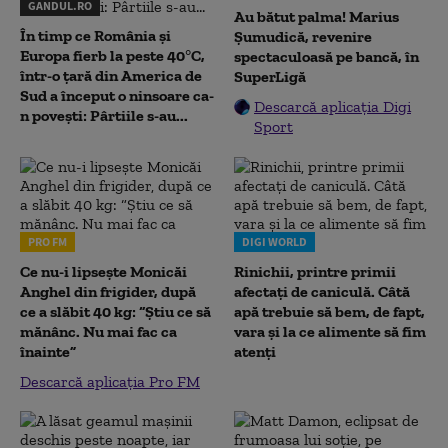
GANDUL.RO
Au bătut palma! Marius
În timp ce România și
Șumudică, revenire
Europa fierb la peste 40°C,
spectaculoasă pe bancă, în
într-o țară din America de
SuperLigă
Sud a început o ninsoare ca-
Descarcă aplicația Digi
n povești: Pârtiile s-au...
Sport
PRO FM
DIGI WORLD
Ce nu-i lipsește Monicăi
Rinichii, printre primii
Anghel din frigider, după
afectați de caniculă. Câtă
ce a slăbit 40 kg: “Știu ce să
apă trebuie să bem, de fapt,
mănânc. Nu mai fac ca
vara și la ce alimente să fim
înainte”
atenți
Descarcă aplicația Pro FM