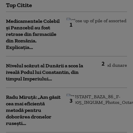
Top Citite
Medicamentele Colebil
1
și Panzcebil au fost
retrase din farmaciile
din România.
Explicația...
2
Nivelul scăzut al Dunării a scos la
iveală Podul lui Constantin, din
timpul Imperiului...
Radu Miruță: „Am găsit
3
cea mai eficientă
metodă pentru
doborârea dronelor
rusești...