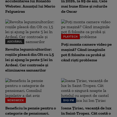
accidentarea lui Ronaldo
în 2026, la 89 de ani. Cele
Webster. Anunțul lui Mario
mai bune filme și rolurile
Felgueiras
de Oscar
PLAYTECH
ADEVĂRUL
Poți monta camere video pe
Revolta legumicultorilor:
mașină? Când imaginile
roșiile pleacă din Olt cu 1,5
pot fi folosite ca probă și
lei și ajung la peste 5 lei în
când riști probleme
Ardeal. Cer controale și
eliminarea samsarilor
NEWSWEEK
DIGI FM
Beneficiu la pensie pentru o
Ioana Țiriac, vacanță de lux
categorie de pensionari.
în Saint-Tropez. Cât costă o