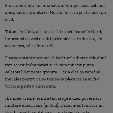
S-a stabilit într-un mic sat din Gimpo, locul cel mai
apropiat de granița cu Nordul în care poate locui un
civil.
Totuși, în 2000, a refuzat să treacă înapoi în Nord,
împreună cu zeci de alți prizonieri care doreau, de
asemenea, să se întoarcă.
Fusese optimist atunci că legăturile dintre cele două
țări se vor îmbunătăți și că oamenii vor putea
călători liber peste graniță. Dar a ales să rămână
mai ales pentru că se temea că plecarea sa ar fi o
victorie pentru americani.
„La acea vreme, ei insistau asupra unei guvernări
militare americane [în Sud]. Dacă m-aș fi întors în
Nord, m-aș fi simțit ca și cum le-aș fi predat