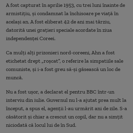
A fost capturat în aprilie 1953, cu trei luni înainte de
armistițiu, și condamnat la închisoare pe viață în
același an. A fost eliberat 42 de ani mai târziu,
datorită unei grațieri speciale acordate în ziua
independenței Coreei.
Ca mulți alți prizonieri nord-coreeni, Ahn a fost
etichetat drept „roșcat”, o referire la simpatiile sale
comuniste, și i-a fost greu să-și găsească un loc de
muncă.
Nu a fost ușor, a declarat el pentru BBC într-un
interviu din iulie. Guvernul nu l-a ajutat prea mult la
început, a spus el, agenții l-au urmărit ani de zile. S-a
căsătorit și chiar a crescut un copil, dar nu a simțit
niciodată că locul lui de în Sud.