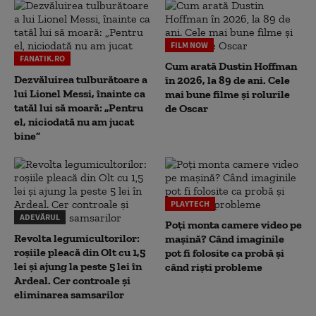
FILM NOW
FANATIK.RO
Cum arată Dustin Hoffman
Dezvăluirea tulburătoare a
în 2026, la 89 de ani. Cele
lui Lionel Messi, înainte ca
mai bune filme și rolurile
tatăl lui să moară: „Pentru
de Oscar
el, niciodată nu am jucat
bine”
PLAYTECH
ADEVĂRUL
Poți monta camere video pe
Revolta legumicultorilor:
mașină? Când imaginile
roșiile pleacă din Olt cu 1,5
pot fi folosite ca probă și
lei și ajung la peste 5 lei în
când riști probleme
Ardeal. Cer controale și
eliminarea samsarilor