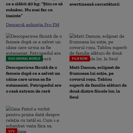
ce a slăbit 40 kg: “Știu ce să
avertizează cercetătorii
mănânc. Nu mai fac ca
înainte”
Descarcă aplicația Pro FM
DIGI ANIMAL WORLD
FILM NOW
Descoperirea făcută de o
Matt Damon, eclipsat de
femeie după ce a salvat un
frumoasa lui soție, pe
câine care urma sa fie
covorul roșu. Tablou
eutanasiat. Patrupedul are
superb de familie alături de
o rasă extrem de rară
două dintre fiicele lor, la
Seul
UTV