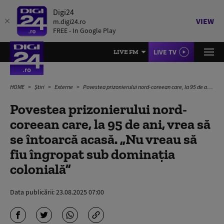
Digi24
VIEW
m.digi24.ro
FREE - In Google Play
LIVE TV
LIVE FM
HOME
Știri
Externe
Povestea prizonierului nord-coreean care, la 95 de ani, vrea să se întoarcă acasă. „Nu vreau să fiu îngropat sub dominația colonială”
Povestea prizonierului nord-
coreean care, la 95 de ani, vrea să
se întoarcă acasă. „Nu vreau să
fiu îngropat sub dominația
colonială”
Data publicării:
23.08.2025 07:00