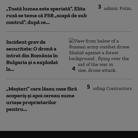
3
„Toată lumea este speriată”. Elita
rusă se teme că FSB „scapă de sub
control”, după ce...
Incident grav de
securitate: O dronă a
intrat din România în
Bulgaria şi a explodat
4
la...
5
„Meșteri” care lăsau case fără
acoperiș și apoi cereau sume
uriașe proprietarilor
pentru...