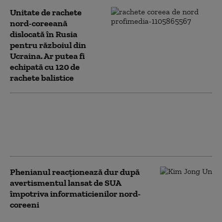
Unitate de rachete
nord-coreeană
dislocată în Rusia
pentru războiul din
Ucraina. Ar putea fi
echipată cu 120 de
rachete balistice
„Se va întâmpla ceva neplăcut”.
Coreea de Nord amenință încă o
țară, pe care o numește „stat
criminal de război”.
Phenianul reacționează dur după
avertismentul lansat de SUA
împotriva informaticienilor nord-
coreeni