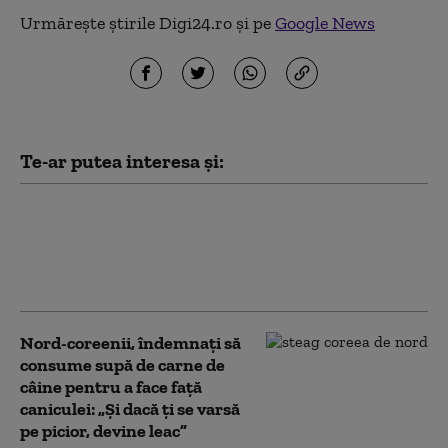
Urmărește știrile Digi24.ro și pe
Google News
Te-ar putea interesa și:
Kim Jong Un are mai mulți bani ca
niciodată. Cât a câștigat din
războiul Rusiei împotriva Ucrainei
(Bloomberg)
Nord-coreenii, îndemnaţi să
consume supă de carne de
câine pentru a face față
caniculei: „Și dacă ţi se varsă
pe picior, devine leac”