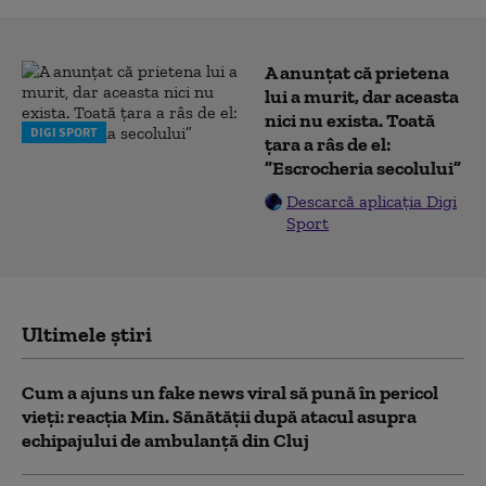
A anunțat că prietena
lui a murit, dar aceasta
nici nu exista. Toată
DIGI SPORT
țara a râs de el:
”Escrocheria secolului”
Descarcă aplicația Digi
Sport
Ultimele știri
Cum a ajuns un fake news viral să pună în pericol
vieți: reacția Min. Sănătății după atacul asupra
echipajului de ambulanță din Cluj