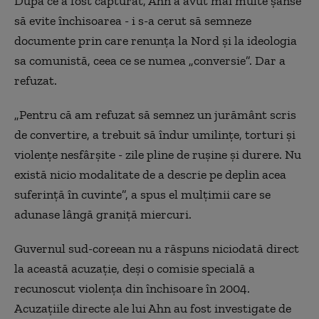
După ce a fost capturat, Ahn a avut mai multe șanse
să evite închisoarea - i s-a cerut să semneze
documente prin care renunța la Nord și la ideologia
sa comunistă, ceea ce se numea „conversie”. Dar a
refuzat.
„Pentru că am refuzat să semnez un jurământ scris
de convertire, a trebuit să îndur umilințe, torturi și
violențe nesfârșite - zile pline de rușine și durere. Nu
există nicio modalitate de a descrie pe deplin acea
suferință în cuvinte”, a spus el mulțimii care se
adunase lângă graniță miercuri.
Guvernul sud-coreean nu a răspuns niciodată direct
la această acuzație, deși o comisie specială a
recunoscut violența din închisoare în 2004.
Acuzațiile directe ale lui Ahn au fost investigate de