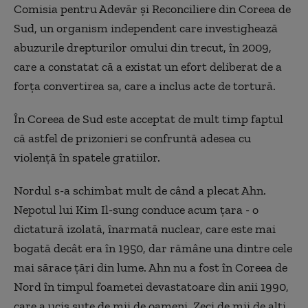
Comisia pentru Adevăr și Reconciliere din Coreea de
Sud, un organism independent care investighează
abuzurile drepturilor omului din trecut, în 2009,
care a constatat că a existat un efort deliberat de a
forța convertirea sa, care a inclus acte de tortură.
În Coreea de Sud este acceptat de mult timp faptul
că astfel de prizonieri se confruntă adesea cu
violență în spatele gratiilor.
Nordul s-a schimbat mult de când a plecat Ahn.
Nepotul lui Kim Il-sung conduce acum țara - o
dictatură izolată, înarmată nuclear, care este mai
bogată decât era în 1950, dar rămâne una dintre cele
mai sărace țări din lume. Ahn nu a fost în Coreea de
Nord în timpul foametei devastatoare din anii 1990,
care a ucis sute de mii de oameni. Zeci de mii de alți