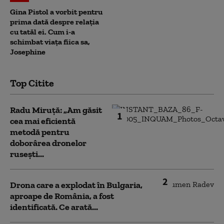
Gina Pistol a vorbit pentru
prima dată despre relația
cu tatăl ei. Cum i-a
schimbat viața fiica sa,
Josephine
Top Citite
Radu Miruță: „Am găsit
1
cea mai eficientă
metodă pentru
doborârea dronelor
rusești...
2
Drona care a explodat în Bulgaria,
aproape de România, a fost
identificată. Ce arată...