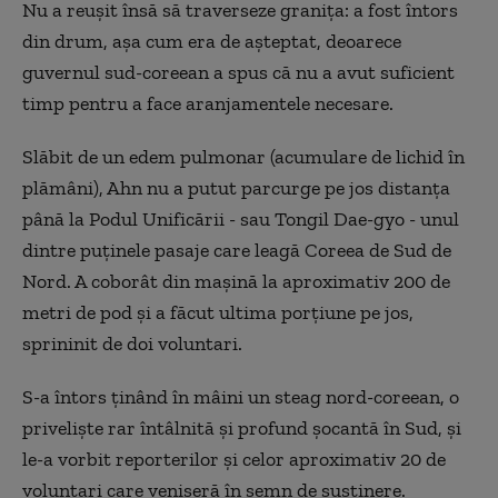
Nu a reușit însă să traverseze granița: a fost întors
din drum, așa cum era de așteptat, deoarece
guvernul sud-coreean a spus că nu a avut suficient
timp pentru a face aranjamentele necesare.
Slăbit de un edem pulmonar (acumulare de lichid în
plămâni), Ahn nu a putut parcurge pe jos distanța
până la Podul Unificării - sau Tongil Dae-gyo - unul
dintre puținele pasaje care leagă Coreea de Sud de
Nord. A coborât din mașină la aproximativ 200 de
metri de pod și a făcut ultima porțiune pe jos,
sprininit de doi voluntari.
S-a întors ținând în mâini un steag nord-coreean, o
priveliște rar întâlnită și profund șocantă în Sud, și
le-a vorbit reporterilor și celor aproximativ 20 de
voluntari care veniseră în semn de susținere.