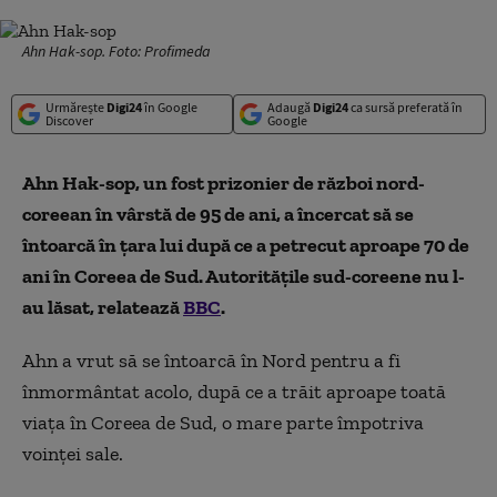
Ahn Hak-sop. Foto: Profimeda
Urmărește
Digi24
în Google
Adaugă
Digi24
ca sursă preferată în
Discover
Google
Ahn Hak-sop, un fost prizonier de război nord-
coreean în vârstă de 95 de ani, a încercat să se
întoarcă în țara lui după ce a petrecut aproape 70 de
ani în Coreea de Sud. Autoritățile sud-coreene nu l-
au lăsat, relatează
BBC
.
Ahn a vrut să se întoarcă în Nord pentru a fi
înmormântat acolo, după ce a trăit aproape toată
viața în Coreea de Sud, o mare parte împotriva
voinței sale.