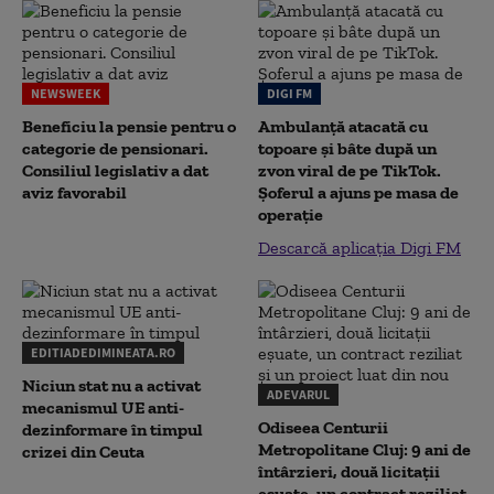
NEWSWEEK
DIGI FM
Beneficiu la pensie pentru o
Ambulanță atacată cu
categorie de pensionari.
topoare și bâte după un
Consiliul legislativ a dat
zvon viral de pe TikTok.
aviz favorabil
Șoferul a ajuns pe masa de
operație
Descarcă aplicația Digi FM
EDITIADEDIMINEATA.RO
Niciun stat nu a activat
ADEVARUL
mecanismul UE anti-
Odiseea Centurii
dezinformare în timpul
Metropolitane Cluj: 9 ani de
crizei din Ceuta
întârzieri, două licitații
eșuate, un contract reziliat