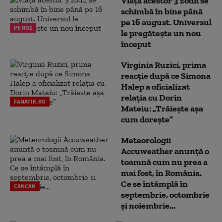
Viața acestor 3 zodii se
schimbă în bine până
pe 16 august. Universul
PE ROZ
le pregătește un nou
început
Virginia Ruzici, prima
reacție după ce Simona
Halep a oficializat
relația cu Dorin
FANATIK.RO
Mateiu: „Trăiește așa
cum dorește”
Meteorologii
Accuweather anunță o
toamnă cum nu prea a
mai fost, în România.
Ce se întâmplă în
CANCAN
septembrie, octombrie
și noiembrie...