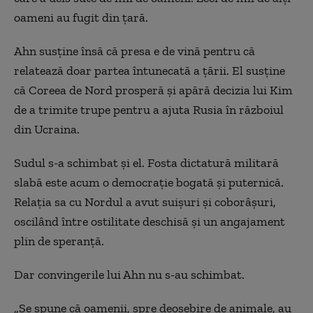
oameni au fugit din țară.
Ahn susține însă că presa e de vină pentru că
relatează doar partea întunecată a țării. El susține
că Coreea de Nord prosperă și apără decizia lui Kim
de a trimite trupe pentru a ajuta Rusia în războiul
din Ucraina.
Sudul s-a schimbat și el. Fosta dictatură militară
slabă este acum o democrație bogată și puternică.
Relația sa cu Nordul a avut suișuri și coborâșuri,
oscilând între ostilitate deschisă și un angajament
plin de speranță.
Dar convingerile lui Ahn nu s-au schimbat.
„Se spune că oamenii, spre deosebire de animale, au