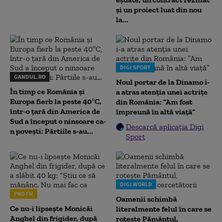
și un proiect luat din nou
la...
DIGI SPORT
GANDUL.RO
Noul portar de la Dinamo i-
În timp ce România și
a atras atenția unei actrițe
Europa fierb la peste 40°C,
din România: ”Am fost
într-o țară din America de
împreună în altă viață”
Sud a început o ninsoare ca-
Descarcă aplicația Digi
n povești: Pârtiile s-au...
Sport
DIGI WORLD
PRO FM
Oamenii schimbă
Ce nu-i lipsește Monicăi
literalmente felul în care se
Anghel din frigider, după
rotește Pământul,