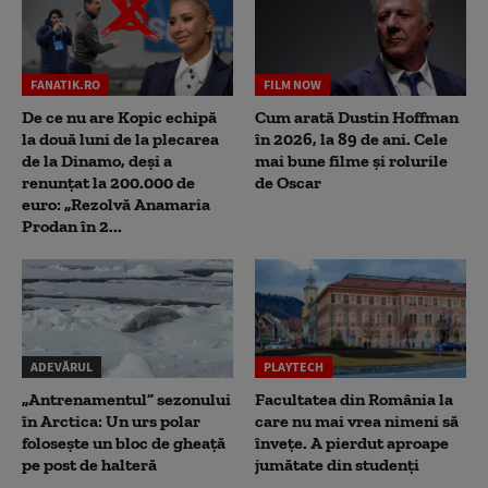
FANATIK.RO
FILM NOW
De ce nu are Kopic echipă
Cum arată Dustin Hoffman
la două luni de la plecarea
în 2026, la 89 de ani. Cele
de la Dinamo, deși a
mai bune filme și rolurile
renunțat la 200.000 de
de Oscar
euro: „Rezolvă Anamaria
Prodan în 2...
ADEVĂRUL
PLAYTECH
„Antrenamentul” sezonului
Facultatea din România la
în Arctica: Un urs polar
care nu mai vrea nimeni să
folosește un bloc de gheață
înveţe. A pierdut aproape
pe post de halteră
jumătate din studenţi