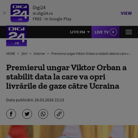
Digi24
VIEW
m.digi24.ro
FREE - In Google Play
LIVE TV
LIVE FM
HOME
Știri
Externe
Premierul ungar Viktor Orban a stabilit data la care va opri livrările de gaze către Ucraina
Premierul ungar Viktor Orban a
stabilit data la care va opri
livrările de gaze către Ucraina
Data publicării:
26.03.2026 22:23