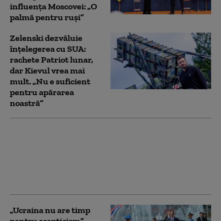
influența Moscovei: „O
palmă pentru ruși”
Zelenski dezvăluie
înțelegerea cu SUA:
rachete Patriot lunar,
dar Kievul vrea mai
mult. „Nu e suficient
pentru apărarea
noastră”
Diplomaţia rusă acuză
Ucraina şi UE că
încearcă să atragă
Georgia într-un nou
război cu Moscova
„Ucraina nu are timp
pentru scepticism”.