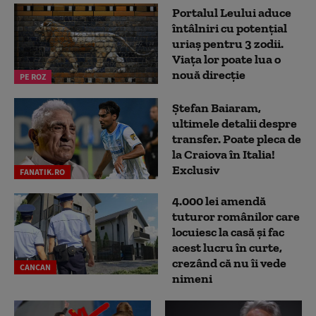
Portalul Leului aduce
întâlniri cu potențial
uriaș pentru 3 zodii.
Viața lor poate lua o
nouă direcție
PE ROZ
Ștefan Baiaram,
ultimele detalii despre
transfer. Poate pleca de
la Craiova în Italia!
Exclusiv
FANATIK.RO
4.000 lei amendă
tuturor românilor care
locuiesc la casă și fac
acest lucru în curte,
crezând că nu îi vede
CANCAN
nimeni