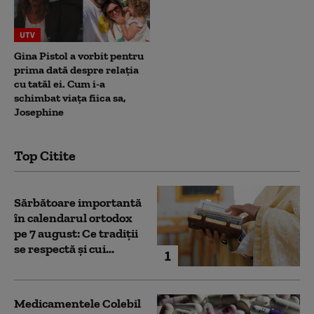
UTV
Gina Pistol a vorbit pentru
prima dată despre relația
cu tatăl ei. Cum i-a
schimbat viața fiica sa,
Josephine
Top Citite
Sărbătoare importantă
în calendarul ortodox
pe 7 august: Ce tradiții
se respectă și cui...
1
Medicamentele Colebil