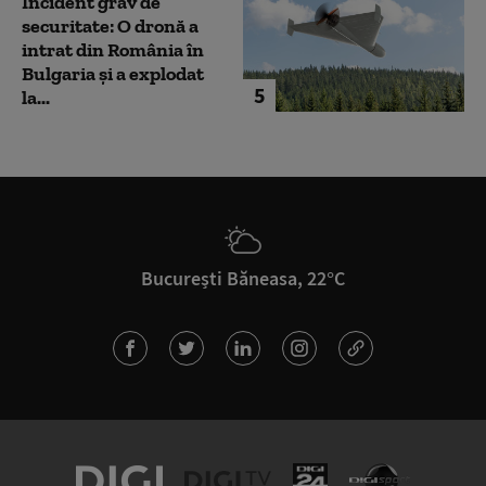
Incident grav de
securitate: O dronă a
intrat din România în
Bulgaria şi a explodat
5
la...
București Băneasa, 22°C