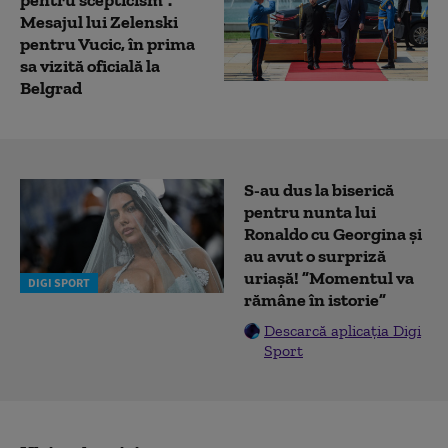
Mesajul lui Zelenski
pentru Vucic, în prima
sa vizită oficială la
Belgrad
S-au dus la biserică
pentru nunta lui
Ronaldo cu Georgina și
au avut o surpriză
uriașă! ”Momentul va
DIGI SPORT
rămâne în istorie”
Descarcă aplicația Digi
Sport