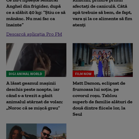
Anghel din frigider, după
afectați de caniculă. Câtă
ce a slăbit 40 kg: “Știu ce să
apă trebuie să bem, de fapt,
mănânc. Nu mai fac ca
vara și la ce alimente să fim
înainte”
atenți
Descarcă aplicația Pro FM
DIGI ANIMAL WORLD
FILM NOW
A lăsat geamul mașinii
Matt Damon, eclipsat de
deschis peste noapte, iar
frumoasa lui soție, pe
când s-a trezit a găsit
covorul roșu. Tablou
animalul atârnat de volan:
superb de familie alături de
„Noroc că se mișcă greu”
două dintre fiicele lor, la
Seul