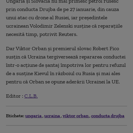
Ungaria şi Slovacia nu mai primesc petrol rusesc
prin conducta Drujba de pe 27 ianuarie, din cauza
unui atac cu drone al Rusiei, iar preşedintele
ucrainean Volodimir Zelenski susţine că reparaţiile
necesită timp, potrivit Reuters.
Dar Viktor Orban şi premierul slovac Robert Fico
susţin că Ucraina tergiversează repararea conductei
într-o acţiune de şantaj împotriva lor pentru refuzul
de a susţine Kievul în războiul cu Rusia şi mai ales
pentru că Orban se opune aderării Ucrainei la UE.
Editor :
C.L.B.
Etichete:
ungaria
ucraina
viktor orban
conducta drujba