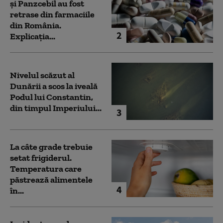
și Panzcebil au fost
retrase din farmaciile
din România.
2
Explicația...
Nivelul scăzut al
Dunării a scos la iveală
Podul lui Constantin,
din timpul Imperiului...
3
La câte grade trebuie
setat frigiderul.
Temperatura care
păstrează alimentele
4
în...