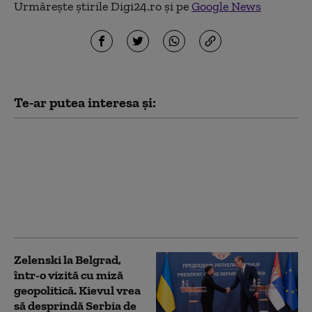
Urmărește știrile Digi24.ro și pe
Google News
Te-ar putea interesa și:
MAE bulgar o convoacă
pe ambasadoarea
Ucrainei în legătură cu
drona prăbuşită. Ce
spune Kievul despre
incident
Zelenski la Belgrad,
într-o vizită cu miză
geopolitică. Kievul vrea
să desprindă Serbia de