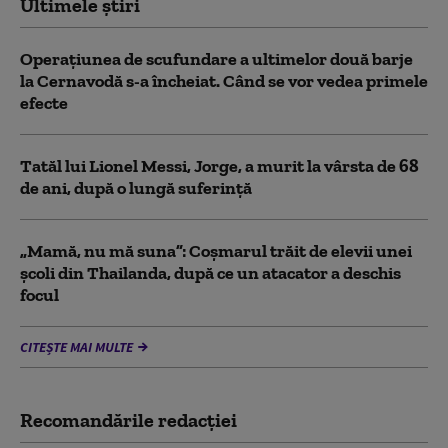
Ultimele știri
Operațiunea de scufundare a ultimelor două barje
la Cernavodă s-a încheiat. Când se vor vedea primele
efecte
Tatăl lui Lionel Messi, Jorge, a murit la vârsta de 68
de ani, după o lungă suferință
„Mamă, nu mă suna”: Coșmarul trăit de elevii unei
școli din Thailanda, după ce un atacator a deschis
focul
CITEȘTE MAI MULTE
Recomandările redacţiei