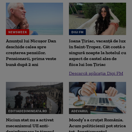
NEWSWEEK
DIGI FM
Anunțul lui Nicușor Dan
Ioana Țiriac, vacanță de lux
deschide calea spre
în Saint-Tropez. Cât costă o
creșterea pensiilor.
singură noapte la hotelul cu
Pensionarii, prima veste
aspect de castel ales de
bună după 2 ani
fiica lui Ion Țiriac
Descarcă aplicația Digi FM
EDITIADEDIMINEATA.RO
ADEVARUL
Niciun stat nu a activat
Moody’s a cruțat România.
mecanismul UE anti-
Acum politicienii pot strica
dezinformare în timpul
tot. Avertismentul