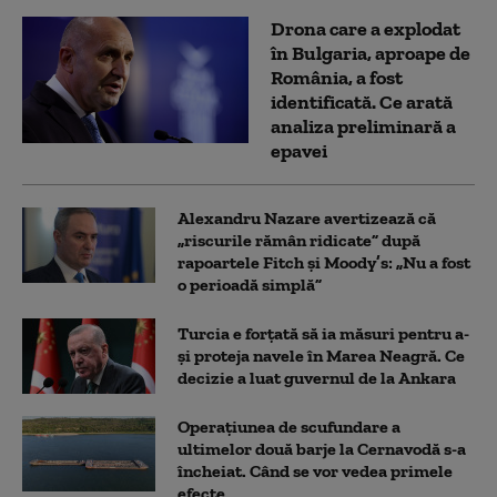
Drona care a explodat
în Bulgaria, aproape de
România, a fost
identificată. Ce arată
analiza preliminară a
epavei
Alexandru Nazare avertizează că
„riscurile rămân ridicate” după
rapoartele Fitch și Moody’s: „Nu a fost
o perioadă simplă”
Turcia e forțată să ia măsuri pentru a-
și proteja navele în Marea Neagră. Ce
decizie a luat guvernul de la Ankara
Operațiunea de scufundare a
ultimelor două barje la Cernavodă s-a
încheiat. Când se vor vedea primele
efecte