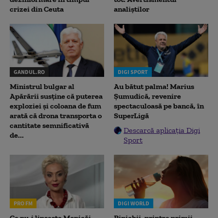
crizei din Ceuta
analiștilor
GANDUL.RO
DIGI SPORT
Ministrul bulgar al
Au bătut palma! Marius
Apărării susține că puterea
Șumudică, revenire
exploziei și coloana de fum
spectaculoasă pe bancă, în
arată că drona transporta o
SuperLigă
cantitate semnificativă
Descarcă aplicația Digi
de...
Sport
PRO FM
DIGI WORLD
Ce nu-i lipsește Monicăi
Rinichii, printre primii