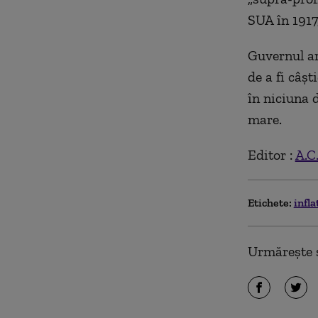
SUA în 1917
Guvernul ar
de a fi câş
în niciuna 
mare.
Editor :
A.C
Etichete:
infla
Urmărește ș