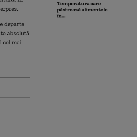
Temperatura care
erpres.
păstrează alimentele
în...
te departe
ate absolută
l cel mai