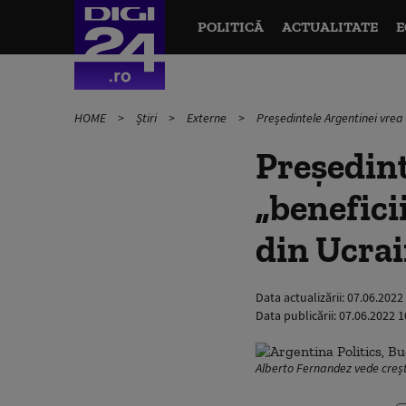
POLITICĂ
ACTUALITATE
E
HOME
Știri
Externe
Președintele Argentinei vrea
Președint
„benefici
din Ucra
Data actualizării:
07.06.2022
Data publicării:
07.06.2022 1
Alberto Fernandez vede creșt