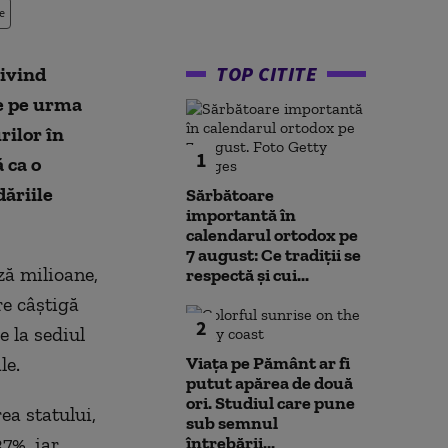
e
TOP CITITE
rivind
de pe urma
rilor în
1
 ca o
dăriile
Sărbătoare
importantă în
calendarul ortodox pe
7 august: Ce tradiții se
ză milioane,
respectă și cui...
re câştigă
2
e la sediul
le.
Viața pe Pământ ar fi
putut apărea de două
ori. Studiul care pune
ea statului,
sub semnul
7%, iar
întrebării...