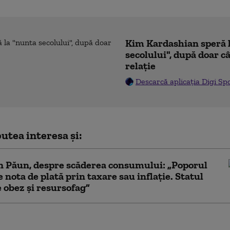
Kim Kardashian speră 
secolului", după doar c
relație
Descarcă aplicația Digi Sp
utea interesa și:
n Păun, despre scăderea consumului: „Poporul
e nota de plată prin taxare sau inflație. Statul
obez și resursofag”
on al XIV-lea va merge în America de Sud. Va