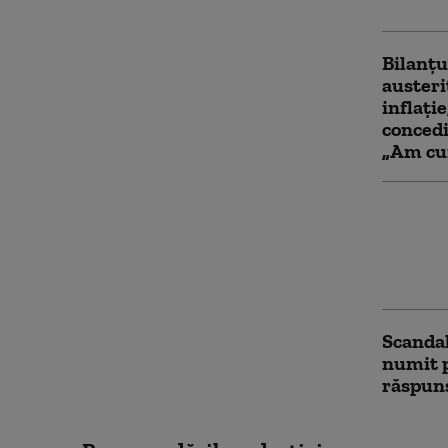
vizita 
Bilanțu
austeri
inflați
concedi
„Am cu
Argenti
străini
expulza
ură”
Scandal
numit p
răspuns