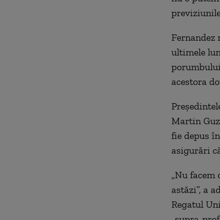
previziunil
Fernandez n
ultimele lun
porumbului 
acestora do
Preşedintel
Martin Guzm
fie depus î
asigurări c
„Nu facem d
astăzi”, a 
Regatul Unit
„supra-profi