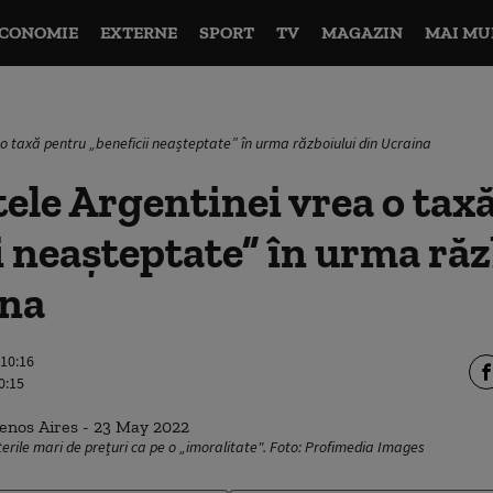
CONOMIE
EXTERNE
SPORT
TV
MAGAZIN
MAI MU
 o taxă pentru „beneficii neașteptate” în urma războiului din Ucraina
ele Argentinei vrea o tax
i neașteptate” în urma răz
ina
 10:16
0:15
erile mari de prețuri ca pe o „imoralitate". Foto: Profimedia Images