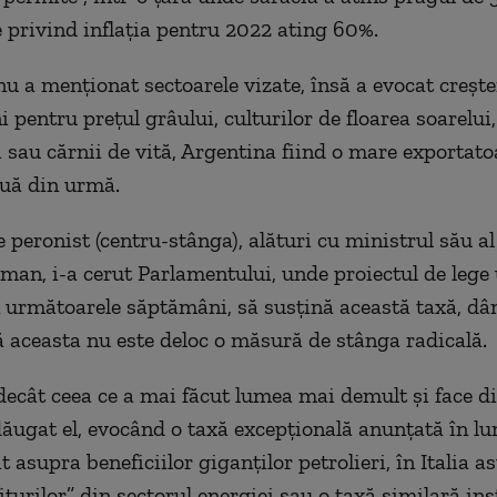
e privind inflaţia pentru 2022 ating 60%.
u a menţionat sectoarele vizate, însă a evocat creşte
i pentru preţul grâului, culturilor de floarea soarelui,
sau cărnii de vită, Argentina fiind o mare exportato
uă din urmă.
e peronist (centru-stânga), alături cu ministrul său a
an, i-a cerut Parlamentului, unde proiectul de lege
n următoarele săptămâni, să susţină această taxă, dâ
ă aceasta nu este deloc o măsură de stânga radicală.
ecât ceea ce a mai făcut lumea mai demult şi face d
adăugat el, evocând o taxă excepţională anunţată în l
 asupra beneficiilor giganţilor petrolieri, în Italia a
turilor” din sectorul energiei sau o taxă similară ins