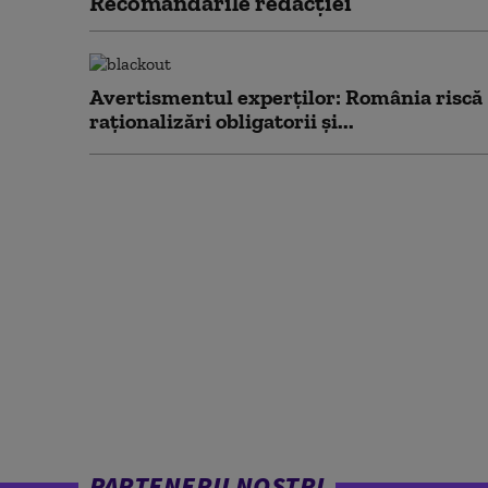
Recomandările redacţiei
Avertismentul experților: România riscă
raționalizări obligatorii și...
PARTENERII NOȘTRI