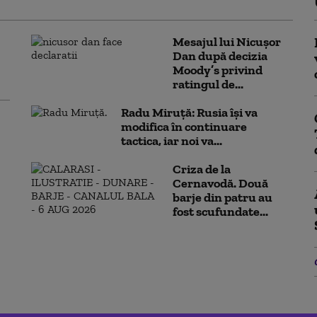
Mesajul lui Nicușor
Dan după decizia
Moody’s privind
ratingul de...
Radu Miruță: Rusia își va
modifica în continuare
tactica, iar noi va...
Criza de la
Cernavodă. Două
barje din patru au
fost scufundate...