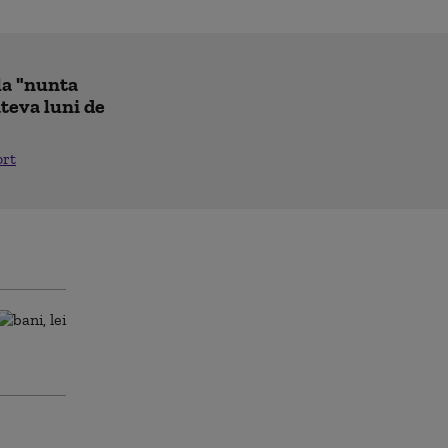
la "nunta
âteva luni de
ort