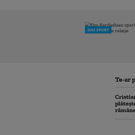
DIGI SPORT
Te-ar p
Cristia
plăteșt
rămâne 
Papa Le