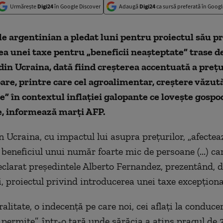
Urmărește
Digi24
în Google Discover
Adaugă
Digi24
ca sursă preferată în Googl
e argentinian a pledat luni pentru proiectul său p
a unei taxe pentru „beneficii neaşteptate” trase 
din Ucraina, dată fiind creşterea accentuată a preţu
are, printre care cel agroalimentar, creştere văzută
e” în contextul inflaţiei galopante ce loveşte gospo
e, informează marţi AFP.
n Ucraina, cu impactul lui asupra preţurilor, „afectea
 beneficiul unui număr foarte mic de persoane (...) ca
eclarat preşedintele Alberto Fernandez, prezentând, d
i, proiectul privind introducerea unei taxe excepţiona
alitate, o indecenţă pe care noi, cei aflaţi la conducer
permite”, într-o ţară unde sărăcia a atins pragul de 3