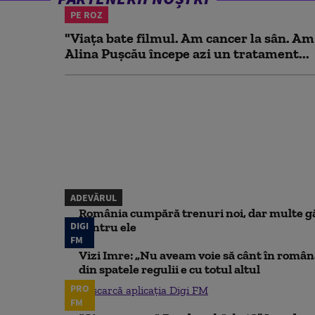
PE ROZ
"Viața bate filmul. Am cancer la sân. Am
Alina Pușcău începe azi un tratament...
ADEVĂRUL
România cumpără trenuri noi, dar multe gă
DIGI
pentru ele
FM
Vizi Imre: „Nu aveam voie să cânt în român
din spatele regulii e cu totul altul
PRO
Descarcă aplicația Digi FM
FM