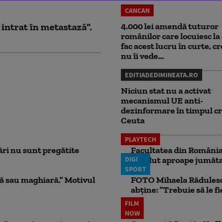
CANCAN
 intrat în metastază".
4.000 lei amendă tuturor
românilor care locuiesc la 
fac acest lucru în curte, c
nu îi vede...
EDITIADEDIMINEATA.RO
Niciun stat nu a activat
mecanismul UE anti-
dezinformare în timpul cr
Ceuta
PLAYTECH
ri nu sunt pregătite
Facultatea din România 
DIGI
pierdut aproape jumăta
SPORT
ă sau maghiară.” Motivul
FOTO Mihaela Rădulescu 
abține: ”Trebuie să le fi
FILM
NOW