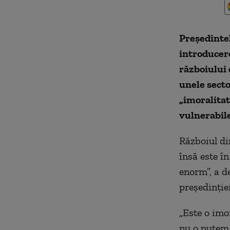
Preşedintel
introducere
războiului 
unele secto
„imoralitat
vulnerabil
Războiul di
însă este în
enorm”, a d
preşedinţie
„Este o imor
nu o putem 