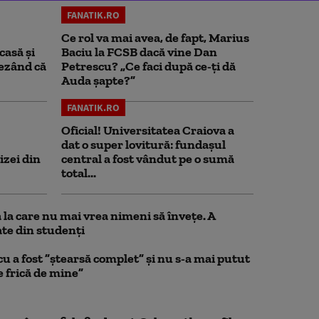
FANATIK.RO
Ce rol va mai avea, de fapt, Marius
casă și
Baciu la FCSB dacă vine Dan
rezând că
Petrescu? „Ce faci după ce-ți dă
Auda șapte?”
FANATIK.RO
Oficial! Universitatea Craiova a
dat o super lovitură: fundaşul
izei din
central a fost vândut pe o sumă
total...
la care nu mai vrea nimeni să înveţe. A
te din studenţi
a fost ”ștearsă complet” și nu s-a mai putut
e frică de mine”