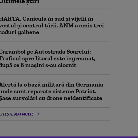
Ultimele știri
HARTA. Caniculă în sud și vijelii în
vestul și centrul țării. ANM a emis trei
coduri galbene
Carambol pe Autostrada Soarelui:
Traficul spre litoral este îngreunat,
după ce 6 mașini s-au ciocnit
Alertă la o bază militară din Germania
unde sunt reparate sisteme Patriot.
Șase survolări cu drone neidentificate
CITEȘTE MAI MULTE