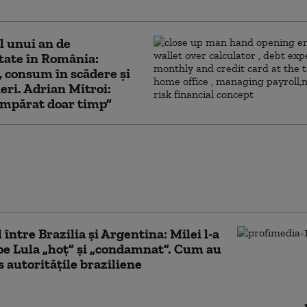
Uruguay, Argentina și Peru în noiembrie
l unui an de
tate în România:
e, consum în scădere și
eri. Adrian Mitroi:
mpărat doar timp”
na înăsprește regulile pentru
. Decretul lui Javier Milei permite
rea celor care „incită la mesaje de
 între Brazilia și Argentina: Milei l-a
e Lula „hoț” și „condamnat”. Cum au
 autoritățile braziliene