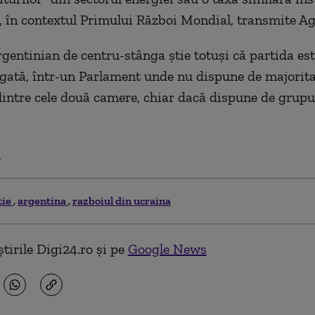
, în contextul Primului Război Mondial, transmite Ag
gentinian de centru-stânga ştie totuşi că partida es
tigată, într-un Parlament unde nu dispune de majorit
dintre cele două camere, chiar dacă dispune de grupu
.
tie
argentina
razboiul din ucraina
tirile Digi24.ro și pe
Google News