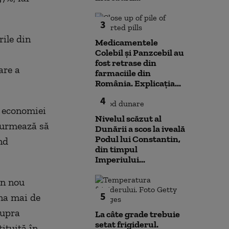
3
rile din
Medicamentele
Colebil și Panzcebil au
fost retrase din
are a
farmaciile din
România. Explicația...
4
l economiei
Nivelul scăzut al
 urmează să
Dunării a scos la iveală
Podul lui Constantin,
nd
din timpul
Imperiului...
in nou
5
una mai de
supra
La câte grade trebuie
setat frigiderul.
tituită în