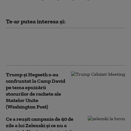
Te-ar putea interesa și:
Trump spune cum a oprit Iranul
„cel mai mare atac” al SUA de după
cel de-Al Doilea Război Mondial:
„Eram pregătiți”
Trump şi Hegseth s-au
confruntat la Camp David
pe tema epuizării
stocurilor de rachete ale
Statelor Unite
(Washington Post)
Ce a reușit campania de 40 de
zile a lui Zelenski și ce nu a