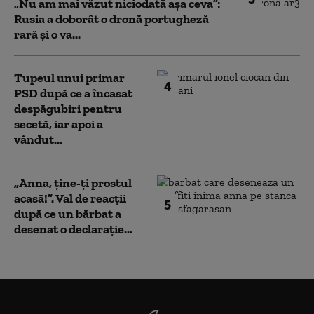
„Nu am mai văzut niciodată așa ceva”:
Rusia a doborât o dronă portugheză
rară și o va...
Tupeul unui primar
4
PSD după ce a încasat
despăgubiri pentru
secetă, iar apoi a
vândut...
„Anna, ţine-ţi prostul
acasă!”. Val de reacții
5
după ce un bărbat a
desenat o declarație...