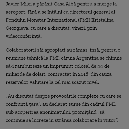
Javier Milei a părăsit Casa Albă pentru a merge la
aeroport, fără a se întâlni cu directorul general al
Fondului Monetar Internaţional (FMI) Kristalina
Georgieva, cu care a discutat, vineri, prin
videoconferinţă.
Colaboratorii săi apropiaţi au rămas, însă, pentru o
reuniune tehnică la FMI, căruia Argentina se chinuie
să-i ramburseze un împrumut colosal de 44 de
miliarde de dolari, contractat în 2018, din cauza
rezervelor valutare la cel mai scăzut nivel.
„Au discutat despre provocările complexe cu care se
confruntă ţara”, au declarat surse din cadrul FMI,
sub acoperirea anonimatului, promiţând „să
continue să lucreze în strânsă colaborare în viitor”.