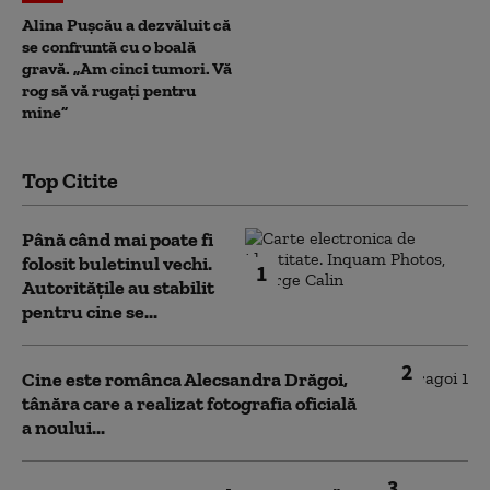
Alina Pușcău a dezvăluit că
se confruntă cu o boală
gravă. „Am cinci tumori. Vă
rog să vă rugați pentru
mine”
Top Citite
Până când mai poate fi
folosit buletinul vechi.
1
Autoritățile au stabilit
pentru cine se...
2
Cine este românca Alecsandra Drăgoi,
tânăra care a realizat fotografia oficială
a noului...
3