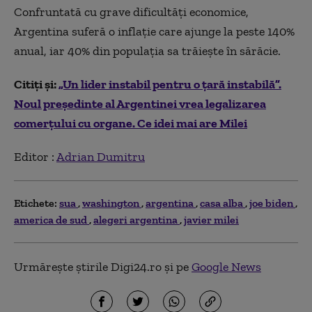
Confruntată cu grave dificultăţi economice,
Argentina suferă o inflaţie care ajunge la peste 140%
anual, iar 40% din populaţia sa trăieşte în sărăcie.
Citiți și:
„Un lider instabil pentru o țară instabilă”.
Noul președinte al Argentinei vrea legalizarea
comerțului cu organe. Ce idei mai are Milei
Editor :
Adrian Dumitru
Etichete:
sua
washington
argentina
casa alba
joe biden
america de sud
alegeri argentina
javier milei
Urmărește știrile Digi24.ro și pe
Google News