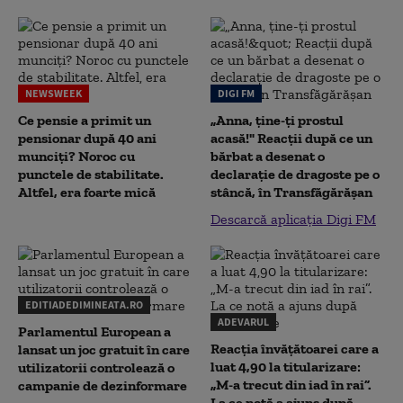
NEWSWEEK
DIGI FM
Ce pensie a primit un
„Anna, ţine-ţi prostul
pensionar după 40 ani
acasă!" Reacţii după ce un
munciți? Noroc cu
bărbat a desenat o
punctele de stabilitate.
declaraţie de dragoste pe o
Altfel, era foarte mică
stâncă, în Transfăgărăşan
Descarcă aplicația Digi FM
EDITIADEDIMINEATA.RO
ADEVARUL
Parlamentul European a
Reacția învățătoarei care a
lansat un joc gratuit în care
luat 4,90 la titularizare:
utilizatorii controlează o
„M-a trecut din iad în rai”.
campanie de dezinformare
La ce notă a ajuns după