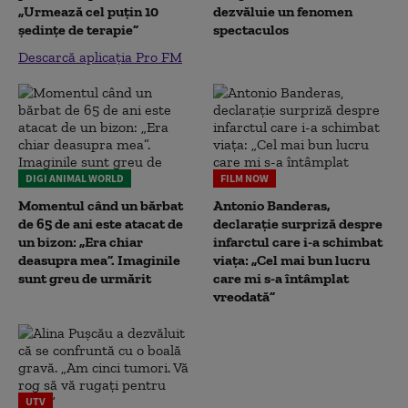
„Urmează cel puțin 10
dezvăluie un fenomen
ședințe de terapie”
spectaculos
Descarcă aplicația Pro FM
DIGI ANIMAL WORLD
FILM NOW
Momentul când un bărbat
Antonio Banderas,
de 65 de ani este atacat de
declarație surpriză despre
un bizon: „Era chiar
infarctul care i-a schimbat
deasupra mea”. Imaginile
viața: „Cel mai bun lucru
sunt greu de urmărit
care mi s-a întâmplat
vreodată”
UTV