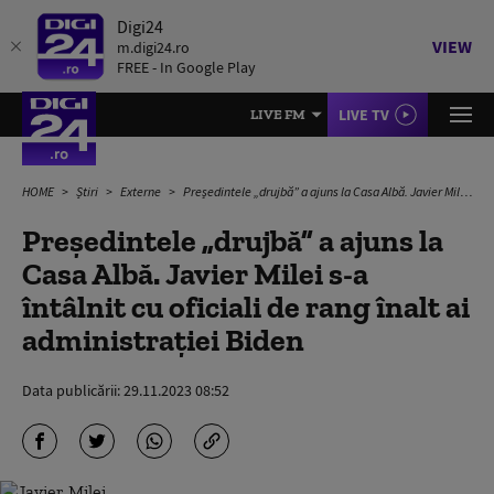
Digi24
VIEW
m.digi24.ro
FREE - In Google Play
LIVE TV
LIVE FM
HOME
Știri
Externe
Președintele „drujbă” a ajuns la Casa Albă. Javier Milei s-a întâlnit cu oficiali de rang înalt ai administrației Biden
Președintele „drujbă” a ajuns la
Casa Albă. Javier Milei s-a
întâlnit cu oficiali de rang înalt ai
administrației Biden
Data publicării:
29.11.2023 08:52