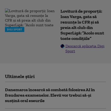
Lovitură de proporții:
Ioan Varga, gata să
renunțe la CFR și să
preia alt club din
DIGI SPORT
SuperLigă: ”Acolo sunt
toate condițiile”
Descarcă aplicația Digi
Sport
Ultimele știri
Danemarca încearcă să combată folosirea AI în
fraudarea examenelor. Elevii vor trebui să-şi
susţină oral eseurile