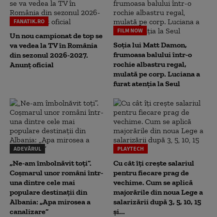
FANATIK.RO
FILM NOW
Un nou campionat de top se
Soția lui Matt Damon,
va vedea la TV în România
frumoasa balului într-o
din sezonul 2026-2027.
rochie albastru regal,
Anunț oficial
mulată pe corp. Luciana a
furat atenția la Seul
ADEVĂRUL
PLAYTECH
„Ne-am îmbolnăvit toți”.
Cu cât îți crește salariul
Coșmarul unor români într-
pentru fiecare prag de
una dintre cele mai
vechime. Cum se aplică
populare destinații din
majorările din noua Lege a
Albania: „Apa mirosea a
salarizării după 3, 5, 10, 15
canalizare”
și...