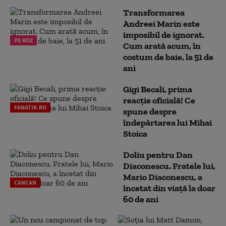
Transformarea
Andreei Marin este
imposibil de ignorat.
PE ROZ
Cum arată acum, în
costum de baie, la 51 de
ani
Gigi Becali, prima
reacție oficială! Ce
FANATIK.RO
spune despre
îndepărtarea lui Mihai
Stoica
Doliu pentru Dan
Diaconescu. Fratele lui,
Mario Diaconescu, a
CANCAN
încetat din viață la doar
60 de ani