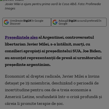
Javier Milei a ajuns pentru prima oară la Casa Albă. Foto: Profimedia
Images
Urmărește
Digi24
în Google
Adaugă
Digi24
ca sursă preferată în
Discover
Google
Preşedintele ales
al Argentinei, controversatul
libertarian Javier Milei, s-a întâlnit, marţi, cu
consilieri apropiaţi ai preşedintelui SUA, Joe Biden,
au anunţat reprezentanții de presă ai următorului
președinte argentinian.
Economist al dreptei radicale, Javier Milei a învins
detaşat pe 19 noiembrie, deschizând o perioadă de
incertitudine pentru cea de-a treia economie a
Americii Latine, scufundată într-o criză profundă şi
căreia îi promite terapie de şoc.