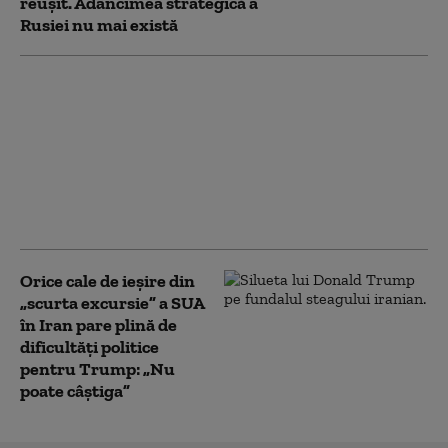
reușit. Adâncimea strategică a
Rusiei nu mai există
Ministrul de externe
britanic a refuzat să
răspundă la
Washington dacă îl mai
consideră pe Trump
„idiot, rasist şi
misogin”
Orice cale de ieșire din
„scurta excursie” a SUA
în Iran pare plină de
dificultăți politice
pentru Trump: „Nu
poate câștiga”