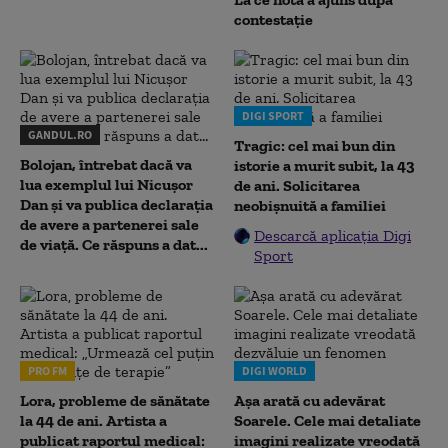
contestație
DIGI SPORT
GANDUL.RO
Tragic: cel mai bun din
Bolojan, întrebat dacă va
istorie a murit subit, la 43
lua exemplul lui Nicușor
de ani. Solicitarea
Dan și va publica declarația
neobișnuită a familiei
de avere a partenerei sale
Descarcă aplicația Digi
de viață. Ce răspuns a dat...
Sport
PRO FM
DIGI WORLD
Lora, probleme de sănătate
Așa arată cu adevărat
la 44 de ani. Artista a
Soarele. Cele mai detaliate
publicat raportul medical:
imagini realizate vreodată