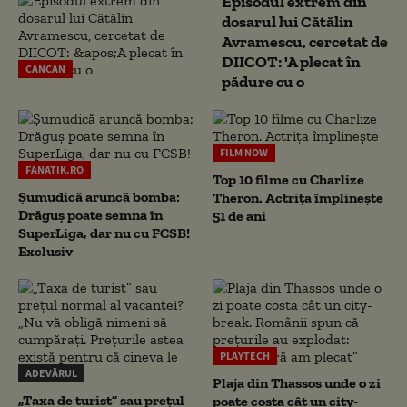
Episodul extrem din
dosarul lui Cătălin
Avramescu, cercetat de
DIICOT: 'A plecat în
CANCAN
pădure cu o
FILM NOW
FANATIK.RO
Top 10 filme cu Charlize
Șumudică aruncă bomba:
Theron. Actrița împlinește
Drăguș poate semna în
51 de ani
SuperLiga, dar nu cu FCSB!
Exclusiv
PLAYTECH
ADEVĂRUL
Plaja din Thassos unde o zi
„Taxa de turist” sau prețul
poate costa cât un city-