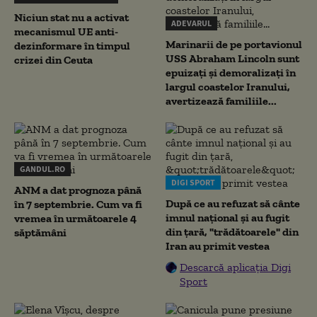
Niciun stat nu a activat
ADEVARUL
mecanismul UE anti-
Marinarii de pe portavionul
dezinformare în timpul
USS Abraham Lincoln sunt
crizei din Ceuta
epuizați și demoralizați în
largul coastelor Iranului,
avertizează familiile...
GANDUL.RO
DIGI SPORT
ANM a dat prognoza până
După ce au refuzat să cânte
în 7 septembrie. Cum va fi
imnul naţional şi au fugit
vremea în următoarele 4
din ţară, "trădătoarele" din
săptămâni
Iran au primit vestea
Descarcă aplicația Digi
Sport