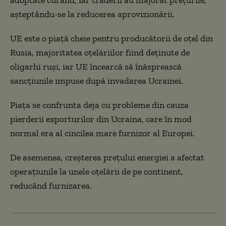
adoptate curând, iar traderii au majorat preţurile,
aşteptându-se la reducerea aprovizionării.
UE este o piaţă cheie pentru producătorii de oţel din
Rusia, majoritatea oţelăriilor fiind deţinute de
oligarhi ruşi, iar UE încearcă să înăsprească
sancţiunile impuse după invadarea Ucrainei.
Piaţa se confrunta deja cu probleme din cauza
pierderii exporturilor din Ucraina, care în mod
normal era al cincilea mare furnizor al Europei.
De asemenea, creşterea preţului energiei a afectat
operaţiunile la unele oţelării de pe continent,
reducând furnizarea.