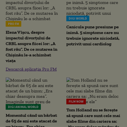
DIGI WORLD
PRO FM
Canicula pune presiune pe
Elena Vîșcu, despre
inimă. 5 simptome care nu
impactul divorțului de
trebuie ignorate niciodată,
CRBL asupra fiicei lor: „A
potrivit unui cardiolog
fost rău”. De ce mutarea în
Chișinău le-a schimbat
viața
Descarcă aplicația Pro FM
FILM NOW
DIGI ANIMAL WORLD
Tom Holland nu se ferește
Momentul când un bărbat
să spună care sunt cele mai
de 65 de ani este atacat de
slabe filme din cariera sa:
un bizon: „Era chiar
„Nu eram deloc mândru de