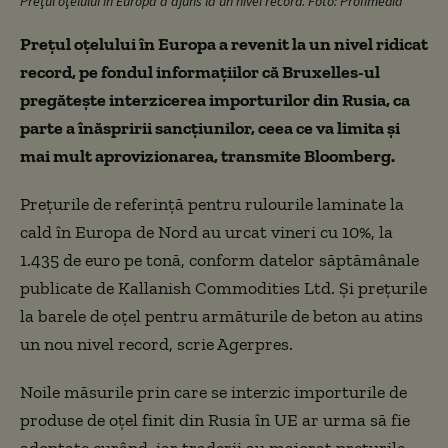
Preţul oţelului în Europa a ajuns la un nivel record. Foto: Profimedia
Preţul oţelului în Europa a revenit la un nivel ridicat
record, pe fondul informaţiilor că Bruxelles-ul
pregăteşte interzicerea importurilor din Rusia, ca
parte a înăspririi sancţiunilor, ceea ce va limita şi
mai mult aprovizionarea, transmite Bloomberg.
Preţurile de referinţă pentru rulourile laminate la
cald în Europa de Nord au urcat vineri cu 10%, la
1.435 de euro pe tonă, conform datelor săptămânale
publicate de Kallanish Commodities Ltd. Şi preţurile
la barele de oţel pentru armăturile de beton au atins
un nou nivel record, scrie Agerpres.
Noile măsurile prin care se interzic importurile de
produse de oţel finit din Rusia în UE ar urma să fie