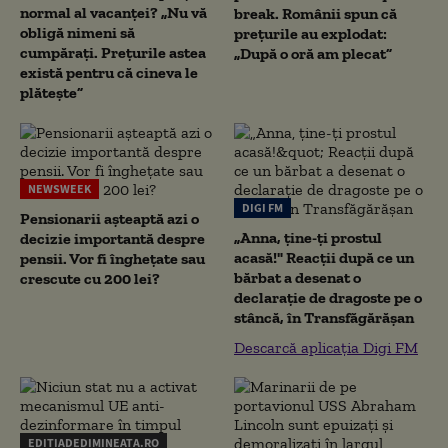
normal al vacanței? „Nu vă
break. Românii spun că
obligă nimeni să
prețurile au explodat:
cumpărați. Prețurile astea
„După o oră am plecat”
există pentru că cineva le
plătește”
NEWSWEEK
DIGI FM
Pensionarii așteaptă azi o
„Anna, ţine-ţi prostul
decizie importantă despre
acasă!" Reacţii după ce un
pensii. Vor fi înghețate sau
bărbat a desenat o
crescute cu 200 lei?
declaraţie de dragoste pe o
stâncă, în Transfăgărăşan
Descarcă aplicația Digi FM
EDITIADEDIMINEATA.RO