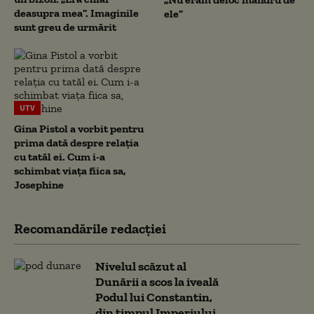
deasupra mea”. Imaginile
ele”
sunt greu de urmărit
UTV
Gina Pistol a vorbit pentru
prima dată despre relația
cu tatăl ei. Cum i-a
schimbat viața fiica sa,
Josephine
Recomandările redacţiei
Nivelul scăzut al
Dunării a scos la iveală
Podul lui Constantin,
din timpul Imperiului