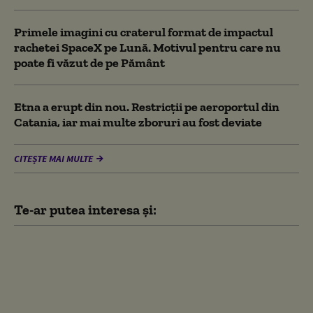
Primele imagini cu craterul format de impactul
rachetei SpaceX pe Lună. Motivul pentru care nu
poate fi văzut de pe Pământ
Etna a erupt din nou. Restricții pe aeroportul din
Catania, iar mai multe zboruri au fost deviate
CITEȘTE MAI MULTE
Te-ar putea interesa și:
Serviciile secrete
americane avertizează
că Putin ar putea ataca
o țară NATO încă din
această toamnă (WSJ)