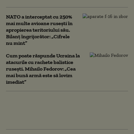
NATO a interceptat cu 250%
mai multe avioane rusești în
apropierea teritoriului său.
Bilanț îngrijorător: „Cifrele
nu mint”
Cum poate răspunde Ucraina la
atacurile cu rachete balistice
rusești. Mihailo Fedorov: „Cea
mai bună armă este să lovim
imediat”
Văduva activistului Navalnîi
îndeamnă ruşii să voteze partidul
liberal Iabloko, formațiune care se
opune continuării războiului