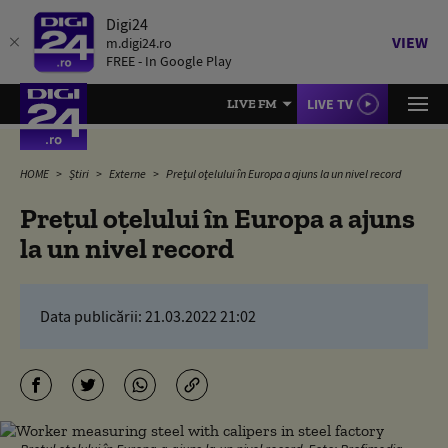
Digi24
VIEW
m.digi24.ro
FREE - In Google Play
LIVE TV
LIVE FM
HOME
Știri
Externe
Preţul oţelului în Europa a ajuns la un nivel record
Preţul oţelului în Europa a ajuns
la un nivel record
Data publicării:
21.03.2022 21:02