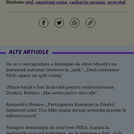
Etichete:
oţel
sanctiuni rusia
razboi în ucraina
pret otel
ALTE ARTICOLE
De ce o retrogradare a României de către Moody's nu
înseamnă automat trecerea în „junk”: „Dacă contrazice
Fitch, apare un split rating”
Ultima barjă a fost încărcată pentru redirecționarea
Dunării. Bolojan: „Mai avem patru-cinci zile”
Alexandru Nazare: „Participarea României la Fondul
Inițiativei celor Trei Mări poate atrage investiții private în
infrastructură”
Pasageri dezamăgiți de noul tren PESA: A ajuns la
destinație cu o oră întârziere, iar în vagoane a fost „ca în