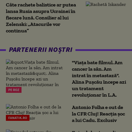
Câte rachete balistice ar putea
lansa Rusia asupra Ucrainei în
fiecare lună. Consilier al lui
Zelenski: „Atacurile vor
continua”
PARTENERII NOȘTRI
"Viața bate filmul. Am
cancer la sân. Am
intrat în metastază".
Alina Pușcău începe azi
un tratament
PE ROZ
revoluționar în L.A.
Antonio Folha e out de
la CFR Cluj! Reacția șoc
FANATIK.RO
a lui Cadu. Exclusiv