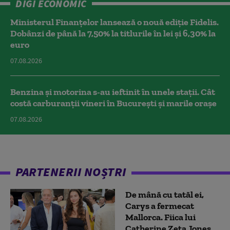
DIGI ECONOMIC
Ministerul Finanțelor lansează o nouă ediție Fidelis.
Dobânzi de până la 7,50% la titlurile în lei și 6,30% la
euro
07.08.2026
Benzina și motorina s-au ieftinit în unele stații. Cât
costă carburanții vineri în București și marile orașe
07.08.2026
PARTENERII NOȘTRI
De mână cu tatăl ei,
Carys a fermecat
Mallorca. Fiica lui
Catherine Zeta Jones,