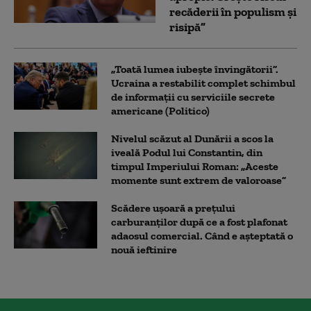
recăderii în populism și
risipă”
„Toată lumea iubește învingătorii”.
Ucraina a restabilit complet schimbul
de informații cu serviciile secrete
americane (Politico)
Nivelul scăzut al Dunării a scos la
iveală Podul lui Constantin, din
timpul Imperiului Roman: „Aceste
momente sunt extrem de valoroase”
Scădere ușoară a prețului
carburanților după ce a fost plafonat
adaosul comercial. Când e așteptată o
nouă ieftinire