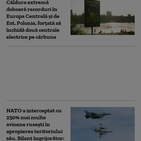
Căldura extremă
doboară recorduri în
Europa Centrală și de
Est. Polonia, forțată să
închidă două centrale
electrice pe cărbune
Bloomberg: Economia
de război a Rusiei
alimentează creşteri
salariale pe care
companiile nu şi le
permit
NATO a interceptat cu
250% mai multe
avioane rusești în
apropierea teritoriului
său. Bilanț îngrijorător: