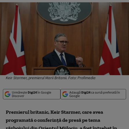
Keir Starmer, premierul Marii Britanii. Foto: Profimedia
Urmărește
Digi24
în Google
Adaugă
Digi24
ca sursă preferată în
Discover
Google
Premierul britanic, Keir Starmer, care avea
programată o conferință de presă pe tema
războiului din Orientul Mijlociu, a fost întrebat în