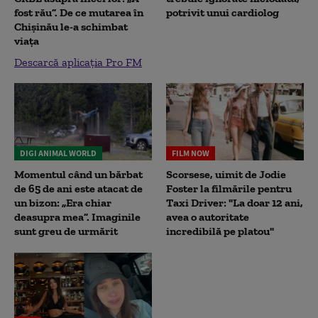
fost rău”. De ce mutarea în
potrivit unui cardiolog
Chișinău le-a schimbat
viața
Descarcă aplicația Pro FM
DIGI ANIMAL WORLD
FILM NOW
Momentul când un bărbat
Scorsese, uimit de Jodie
de 65 de ani este atacat de
Foster la filmările pentru
un bizon: „Era chiar
Taxi Driver: "La doar 12 ani,
deasupra mea”. Imaginile
avea o autoritate
sunt greu de urmărit
incredibilă pe platou"