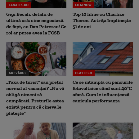
FANATIK.RO
FILM NOW
Gigi Becali, detalii de
Top 10 filme cu Charlize
ultimă oră: cine negociază,
Theron. Actrița împlinește
de fapt, cu Dan Petrescu! Ce
51 de ani
rol ar putea avea la FCSB
ADEVĂRUL
PLAYTECH
„Taxa de turist” sau prețul
Ce se întâmplă cu panourile
normal al vacanței? „Nu vă
fotovoltaice când sunt 40°C
obligă nimeni să
afară. Cum le influențează
cumpărați. Prețurile astea
canicula performanța
există pentru că cineva le
plătește”