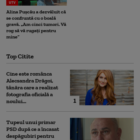
UTV
Alina Pușcău a dezvăluit că
se confruntă cu o boală
gravă. „Am cinci tumori. Vă
rog să vă rugați pentru
mine”
Top Citite
Cine este românca
Alecsandra Drăgoi,
tânăra care a realizat
fotografia oficială a
1
noului...
Tupeul unui primar
PSD după ce a încasat
despăgubiri pentru