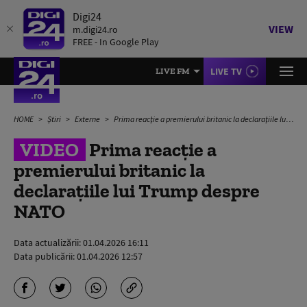
Digi24
VIEW
m.digi24.ro
FREE - In Google Play
LIVE TV
LIVE FM
HOME
Știri
Externe
Prima reacție a premierului britanic la declarațiile lui Trump despre NATO
VIDEO
Prima reacție a
premierului britanic la
declarațiile lui Trump despre
NATO
Data actualizării:
01.04.2026 16:11
Data publicării:
01.04.2026 12:57