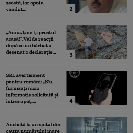
secetă, iar apoi a
2
vândut...
„Anna, ţine-ţi prostul
acasă!”. Val de reacții
după ce un bărbat a
desenat o declarație...
3
SRI, avertisment
pentru români: „Nu
furnizați nicio
informație solicitată și
4
întrerupeți...
Anchetă la un spital din
cauza numărului mare