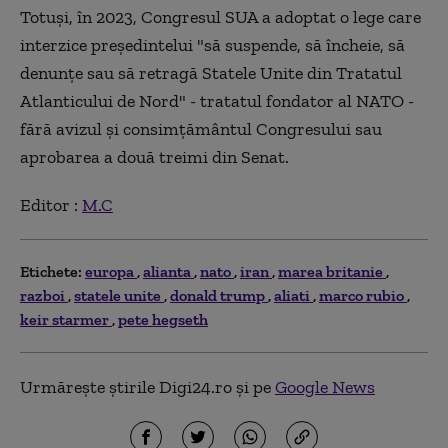
Totuşi, în 2023, Congresul SUA a adoptat o lege care
interzice preşedintelui "să suspende, să încheie, să
denunţe sau să retragă Statele Unite din Tratatul
Atlanticului de Nord" - tratatul fondator al NATO -
fără avizul şi consimţământul Congresului sau
aprobarea a două treimi din Senat.
Editor :
M.C
Etichete:
europa
alianta
nato
iran
marea britanie
razboi
statele unite
donald trump
aliati
marco rubio
keir starmer
pete hegseth
Urmărește știrile Digi24.ro și pe
Google News