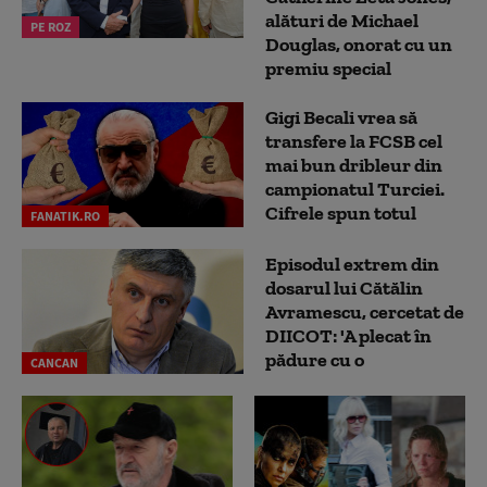
alături de Michael
PE ROZ
Douglas, onorat cu un
premiu special
Gigi Becali vrea să
transfere la FCSB cel
mai bun dribleur din
campionatul Turciei.
Cifrele spun totul
FANATIK.RO
Episodul extrem din
dosarul lui Cătălin
Avramescu, cercetat de
DIICOT: 'A plecat în
pădure cu o
CANCAN