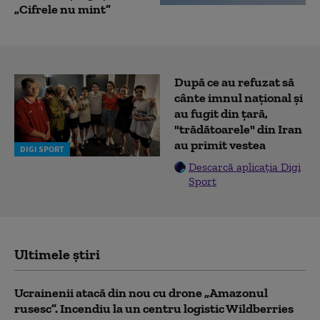
„Cifrele nu mint”
După ce au refuzat să
cânte imnul naţional şi
au fugit din ţară,
"trădătoarele" din Iran
au primit vestea
DIGI SPORT
Descarcă aplicația Digi
Sport
Ultimele știri
Ucrainenii atacă din nou cu drone „Amazonul
rusesc”. Incendiu la un centru logistic Wildberries