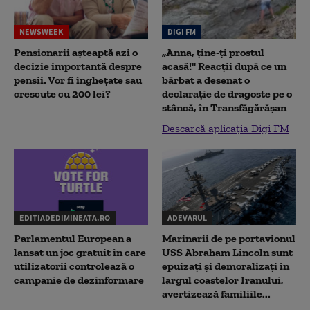
NEWSWEEK
DIGI FM
Pensionarii așteaptă azi o
„Anna, ţine-ţi prostul
decizie importantă despre
acasă!" Reacţii după ce un
pensii. Vor fi înghețate sau
bărbat a desenat o
crescute cu 200 lei?
declaraţie de dragoste pe o
stâncă, în Transfăgărăşan
Descarcă aplicația Digi FM
EDITIADEDIMINEATA.RO
ADEVARUL
Parlamentul European a
Marinarii de pe portavionul
lansat un joc gratuit în care
USS Abraham Lincoln sunt
utilizatorii controlează o
epuizați și demoralizați în
campanie de dezinformare
largul coastelor Iranului,
avertizează familiile...