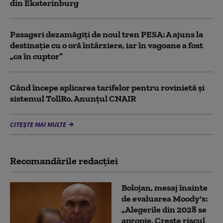
din Ekaterinburg
Pasageri dezamăgiți de noul tren PESA: A ajuns la
destinație cu o oră întârziere, iar în vagoane a fost
„ca în cuptor”
Când începe aplicarea tarifelor pentru rovinietă şi
sistemul TollRo. Anunțul CNAIR
CITEȘTE MAI MULTE
Recomandările redacţiei
Bolojan, mesaj înainte
de evaluarea Moody's:
„Alegerile din 2028 se
apropie. Crește riscul