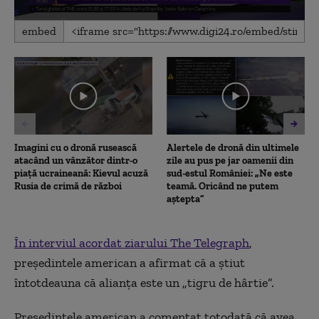
0
embed
seconds
of
1
minute,
35
seconds
Imagini cu o dronă rusească
Alertele de dronă din ultimele
atacând un vânzător dintr-o
zile au pus pe jar oamenii din
piață ucraineană: Kievul acuză
sud-estul României: „Ne este
Rusia de crimă de război
teamă. Oricând ne putem
aștepta”
În interviul acordat ziarului The Telegraph
,
președintele american a afirmat că a știut
întotdeauna că alianța este un „tigru de hârtie”.
Preşedintele american a comentat totodată că avea