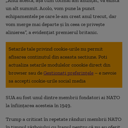
„Anul acesta, aşa cum tocmai am anunţat, va exista
un alt summit. Acolo, vom pune la punct
echipamentele pe care le-am creat anul trecut, dar
vom merge mai departe şi în ceea ce priveşte
alinierea”, a evidenţiat premierul britanic.
Setarile tale privind cookie-urile nu permit
afisarea continutul din aceasta sectiune. Poti
actualiza setarile modulelor coookie direct din
browser sau de
Gestionați preferințele
– e nevoie
sa accepti cookie-urile social media
SUA au fost unul dintre membrii fondatori ai NATO
la înființarea acesteia în 1949.
Trump a criticat în repetate rânduri membrii NATO
în timpul războiului cu Iranul pentru că nu au oferit