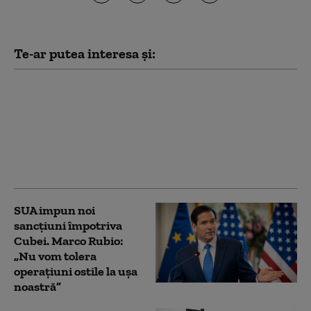
Te-ar putea interesa și:
Trump încearcă din
nou să limiteze
cetățenia prin naștere
în SUA, după ce Curtea
Supremă i-a blocat
prima tentativă
SUA impun noi
sancţiuni împotriva
Cubei. Marco Rubio:
„Nu vom tolera
operaţiuni ostile la uşa
noastră”