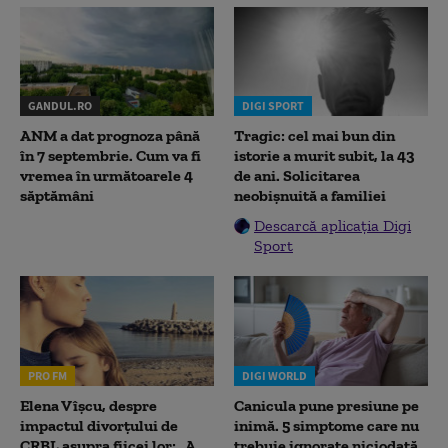
GANDUL.RO
DIGI SPORT
ANM a dat prognoza până
Tragic: cel mai bun din
în 7 septembrie. Cum va fi
istorie a murit subit, la 43
vremea în următoarele 4
de ani. Solicitarea
săptămâni
neobișnuită a familiei
Descarcă aplicația Digi
Sport
PRO FM
DIGI WORLD
Elena Vîșcu, despre
Canicula pune presiune pe
impactul divorțului de
inimă. 5 simptome care nu
CRBL asupra fiicei lor: „A
trebuie ignorate niciodată,