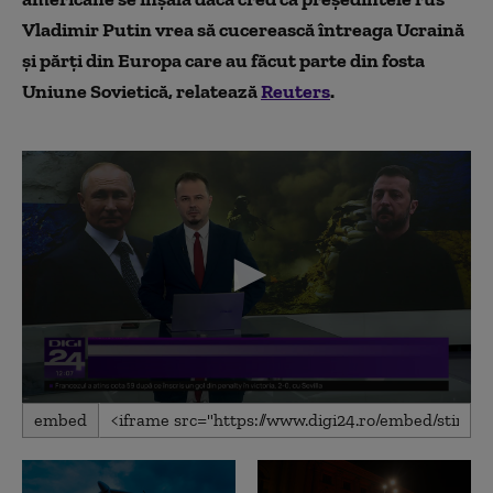
Vladimir Putin vrea să cucerească întreaga Ucraină
și părți din Europa care au făcut parte din fosta
Uniune Sovietică, relatează
Reuters
.
0
embed
seconds
of
48
seconds