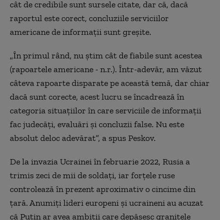
cât de credibile sunt sursele citate, dar că, dacă
raportul este corect, concluziile serviciilor
americane de informații sunt greșite.
„În primul rând, nu știm cât de fiabile sunt acestea
(rapoartele americane - n.r.). Într-adevăr, am văzut
câteva rapoarte disparate pe această temă, dar chiar
dacă sunt corecte, acest lucru se încadrează în
categoria situațiilor în care serviciile de informații
fac judecăți, evaluări și concluzii false. Nu este
absolut deloc adevărat”,
a spus Peskov.
De la invazia Ucrainei în februarie 2022, Rusia a
trimis zeci de mii de soldați, iar forțele ruse
controlează în prezent aproximativ o cincime din
țară. Anumiți lideri europeni și ucraineni au acuzat
că Putin ar avea ambiții care depășesc granițele