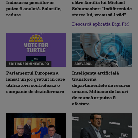
Indexarea pensiilor ar
către familia lui Michael
putea fi anulată. Salariile,
Schumacher: "Indiferent de
reduse
starea lui, vreau să-l văd"
Descarcă aplicația Digi FM
EDITIADEDIMINEATA.RO
ADEVARUL
Parlamentul European a
Inteligența artificială
lansat un joc gratuit în care
transformă
utilizatorii controlează o
departamentele de resurse
campanie de dezinformare
umane. Milioane de locuri
de muncă ar putea fi
afectate