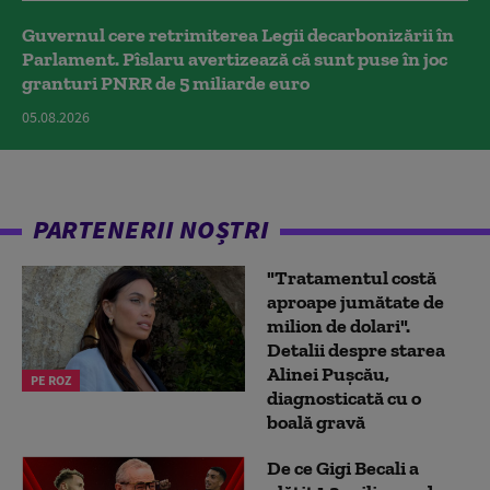
Guvernul cere retrimiterea Legii decarbonizării în
Parlament. Pîslaru avertizează că sunt puse în joc
granturi PNRR de 5 miliarde euro
05.08.2026
PARTENERII NOȘTRI
"Tratamentul costă
aproape jumătate de
milion de dolari".
Detalii despre starea
Alinei Pușcău,
PE ROZ
diagnosticată cu o
boală gravă
De ce Gigi Becali a