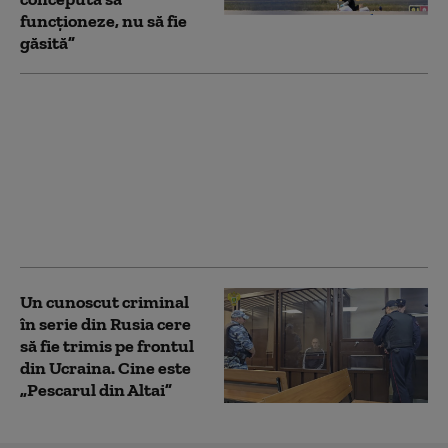
funcționeze, nu să fie
găsită”
Conflictul din Ucraina,
două războaie într-
unul. Calculul rece pe
care se bazează
strategia Rusiei: „Se
creează lacune peste
tot”
Un cunoscut criminal
în serie din Rusia cere
să fie trimis pe frontul
din Ucraina. Cine este
„Pescarul din Altai”