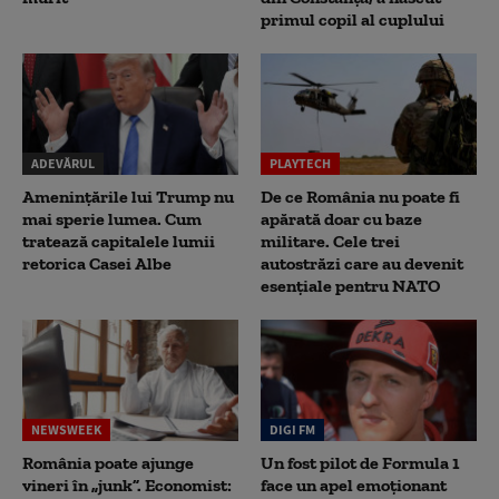
primul copil al cuplului
ADEVĂRUL
PLAYTECH
Amenințările lui Trump nu
De ce România nu poate fi
mai sperie lumea. Cum
apărată doar cu baze
tratează capitalele lumii
militare. Cele trei
retorica Casei Albe
autostrăzi care au devenit
esențiale pentru NATO
NEWSWEEK
DIGI FM
România poate ajunge
Un fost pilot de Formula 1
vineri în „junk”. Economist:
face un apel emoționant