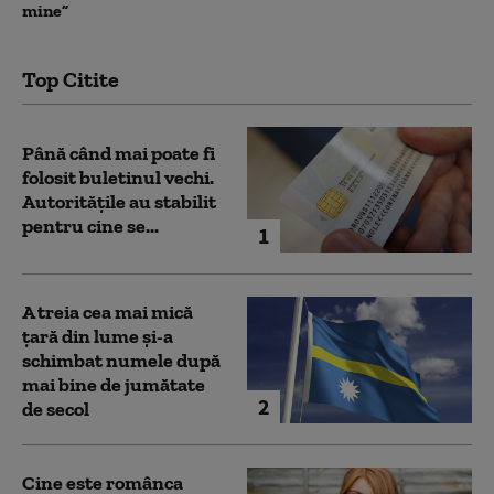
mine”
Top Citite
Până când mai poate fi
folosit buletinul vechi.
Autoritățile au stabilit
pentru cine se...
1
A treia cea mai mică
țară din lume și-a
schimbat numele după
mai bine de jumătate
2
de secol
Cine este românca