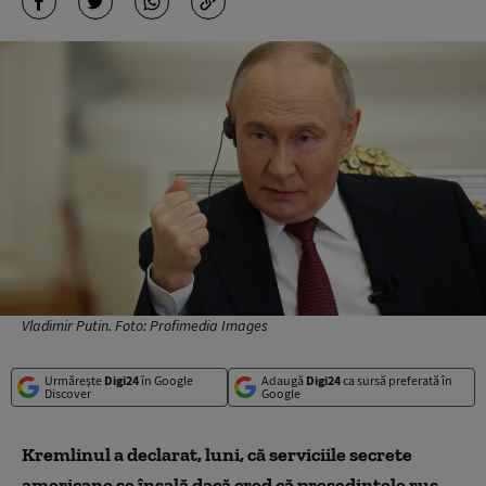
Vladimir Putin. Foto: Profimedia Images
Urmărește
Digi24
în Google
Adaugă
Digi24
ca sursă preferată în
Discover
Google
Kremlinul a declarat, luni, că serviciile secrete
americane se înșală dacă cred că președintele rus