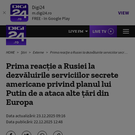
Digi24
VIEW
m.digi24.ro
FREE - In Google Play
LIVE TV
LIVE FM
HOME
Știri
Externe
Prima reacție a Rusiei la dezvăluirile serviciilor secrete americane privind planul lui Putin de a ataca alte țări din Europa
Prima reacție a Rusiei la
dezvăluirile serviciilor secrete
americane privind planul lui
Putin de a ataca alte țări din
Europa
Data actualizării:
23.12.2025 09:16
Data publicării:
22.12.2025 12:48