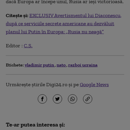
dacă Europa ar începe unul, Rusia ar ieși victorioasă.
Citește și:
EXCLUSIV Avertismentul lui Diaconescu,
după ce serviciile secrete americane au dezvăluit
planul lui Putin în Europa: „Rusia nu neagă”
Editor :
C.S.
Etichete:
vladimir putin
nato
razboi ucraina
Urmărește știrile Digi24.ro și pe
Google News
Te-ar putea interesa și: