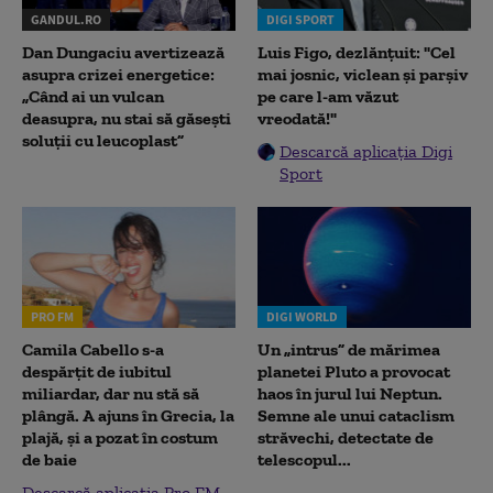
GANDUL.RO
DIGI SPORT
Dan Dungaciu avertizează
Luis Figo, dezlănțuit: "Cel
asupra crizei energetice:
mai josnic, viclean și parșiv
„Când ai un vulcan
pe care l-am văzut
deasupra, nu stai să găsești
vreodată!"
soluții cu leucoplast”
Descarcă aplicația Digi
Sport
PRO FM
DIGI WORLD
Camila Cabello s-a
Un „intrus” de mărimea
despărțit de iubitul
planetei Pluto a provocat
miliardar, dar nu stă să
haos în jurul lui Neptun.
plângă. A ajuns în Grecia, la
Semne ale unui cataclism
plajă, și a pozat în costum
străvechi, detectate de
de baie
telescopul...
Descarcă aplicația Pro FM