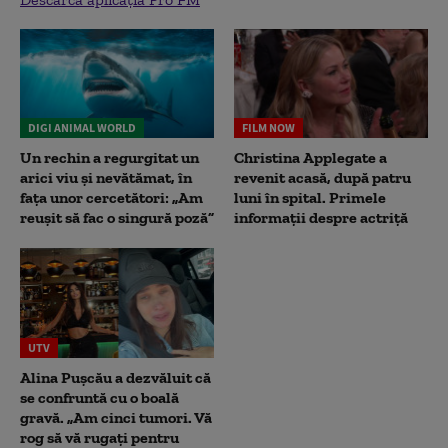
DIGI ANIMAL WORLD
FILM NOW
Un rechin a regurgitat un
Christina Applegate a
arici viu și nevătămat, în
revenit acasă, după patru
fața unor cercetători: „Am
luni în spital. Primele
reușit să fac o singură poză”
informații despre actriță
UTV
Alina Pușcău a dezvăluit că
se confruntă cu o boală
gravă. „Am cinci tumori. Vă
rog să vă rugați pentru