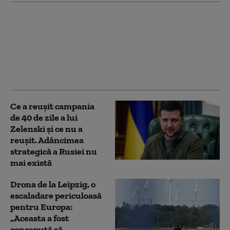
Valeri Zalujnîi spune ca
de fapt NATO are
nevoie de Ucraina: „Să
spună sincer, poate
lupta cu Rusia fără
experiența noastră?”
Ce a reușit campania
de 40 de zile a lui
Zelenski și ce nu a
reușit. Adâncimea
strategică a Rusiei nu
mai există
Drona de la Leipzig, o
escaladare periculoasă
pentru Europa:
„Aceasta a fost
concepută să