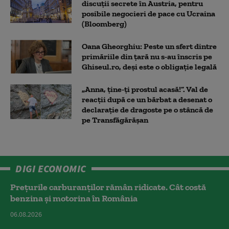
discuții secrete în Austria, pentru
posibile negocieri de pace cu Ucraina
(Bloomberg)
Oana Gheorghiu: Peste un sfert dintre
primăriile din țară nu s-au înscris pe
Ghiseul.ro, deși este o obligație legală
„Anna, ţine-ţi prostul acasă!”. Val de
reacții după ce un bărbat a desenat o
declarație de dragoste pe o stâncă de
pe Transfăgărășan
DIGI ECONOMIC
Prețurile carburanților rămân ridicate. Cât costă
benzina și motorina în România
06.08.2026