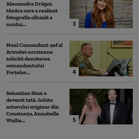
Alecsandra Drăgoi,
tânăra care a realizat
fotografia oficială a
3
noului...
Noul Comandant-șef al
Armatei ucrainene
solicită demiterea
comandantului
4
Forțelor...
Sebastian Stan a
devenit tată. Iubita
actorului originar din
Constanța, Annabelle
5
Wallis...