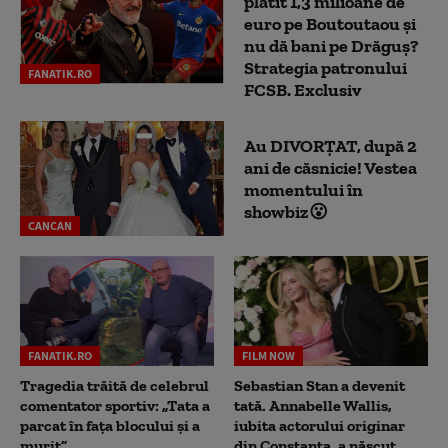
plătit 1,3 milioane de
euro pe Boutoutaou și
nu dă bani pe Drăguș?
Strategia patronului
FANATIK.RO
FCSB. Exclusiv
Au DIVORȚAT, după 2
ani de căsnicie! Vestea
momentului în
showbiz😮
CANCAN
FANATIK.RO
FILM NOW
Tragedia trăită de celebrul
Sebastian Stan a devenit
comentator sportiv: „Tata a
tată. Annabelle Wallis,
parcat în fața blocului și a
iubita actorului originar
murit”
din Constanța, a născut