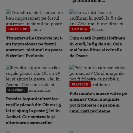
și noiembrie...
FANATIK.RO
FILM NOW
Transferurile Craiovei nu l-
Cum arată Dustin Hoffman
au impresionat pe fostul
în 2026, la 89 de ani. Cele
antrenor: niciunul nu poate
mai bune filme și rolurile
fi titular! Exclusiv
de Oscar
PLAYTECH
ADEVĂRUL
Poți monta camere video pe
Revolta legumicultorilor:
mașină? Când imaginile
roșiile pleacă din Olt cu 1,5
pot fi folosite ca probă și
lei și ajung la peste 5 lei în
când riști probleme
Ardeal. Cer controale și
eliminarea samsarilor