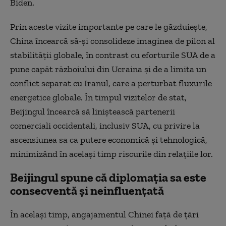
Biden.
Prin aceste vizite importante pe care le găzduieşte,
China încearcă să-şi consolideze imaginea de pilon al
stabilităţii globale, în contrast cu eforturile SUA de a
pune capăt războiului din Ucraina şi de a limita un
conflict separat cu Iranul, care a perturbat fluxurile
energetice globale. În timpul vizitelor de stat,
Beijingul încearcă să liniştească partenerii
comerciali occidentali, inclusiv SUA, cu privire la
ascensiunea sa ca putere economică şi tehnologică,
minimizând în acelaşi timp riscurile din relaţiile lor.
Beijingul spune că diplomația sa este
consecventă și neinfluențată
În acelaşi timp, angajamentul Chinei faţă de ţări