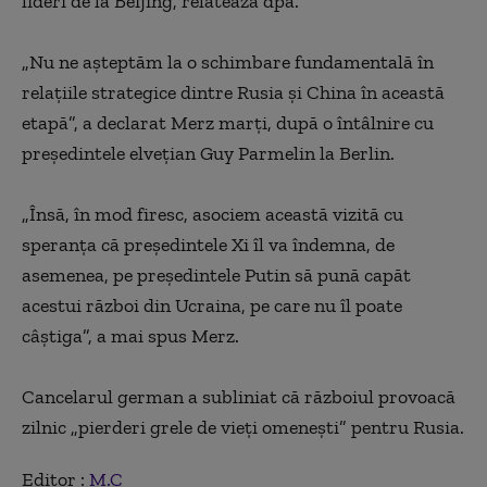
lideri de la Beijing, relatează dpa.
„Nu ne aşteptăm la o schimbare fundamentală în
relaţiile strategice dintre Rusia şi China în această
etapă”, a declarat Merz marţi, după o întâlnire cu
preşedintele elveţian Guy Parmelin la Berlin.
„Însă, în mod firesc, asociem această vizită cu
speranţa că preşedintele Xi îl va îndemna, de
asemenea, pe preşedintele Putin să pună capăt
acestui război din Ucraina, pe care nu îl poate
câştiga”, a mai spus Merz.
Cancelarul german a subliniat că războiul provoacă
zilnic „pierderi grele de vieţi omeneşti” pentru Rusia.
Editor :
M.C