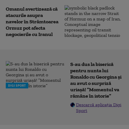
Omanul avertizează că
atacurile asupra
navelor în Strâmtoarea
Ormuz pot afecta
negocierile cu Iranul
S-au dus la biserică
pentru nunta lui
Ronaldo cu Georgina și
au avut o surpriză
DIGI SPORT
uriașă! ”Momentul va
rămâne în istorie”
Descarcă aplicația Digi
Sport