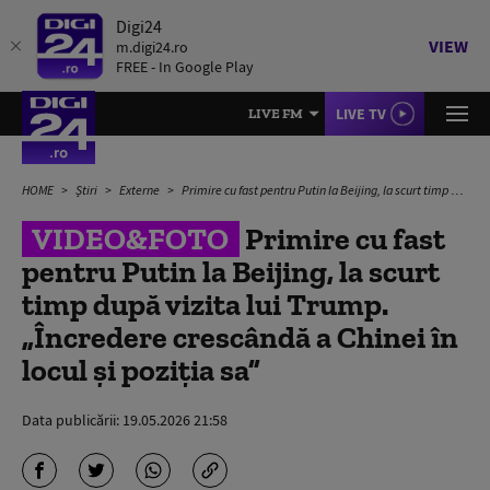
Digi24
VIEW
m.digi24.ro
FREE - In Google Play
LIVE TV
LIVE FM
HOME
Știri
Externe
Primire cu fast pentru Putin la Beijing, la scurt timp după vizita lui Trump. „Încredere crescândă a Chinei în locul și poziția sa”
VIDEO&FOTO
Primire cu fast
pentru Putin la Beijing, la scurt
timp după vizita lui Trump.
„Încredere crescândă a Chinei în
locul și poziția sa”
Data publicării:
19.05.2026 21:58