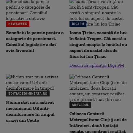
NEWSWEEK
DIGI FM
Beneficiu la pensie pentru o
Ioana Țiriac, vacanță de lux
categorie de pensionari.
în Saint-Tropez. Cât costă o
Consiliul legislativ a dat
singură noapte la hotelul cu
aviz favorabil
aspect de castel ales de
fiica lui Ion Țiriac
Descarcă aplicația Digi FM
EDITIADEDIMINEATA.RO
Niciun stat nu a activat
ADEVARUL
mecanismul UE anti-
Odiseea Centurii
dezinformare în timpul
Metropolitane Cluj: 9 ani de
crizei din Ceuta
întârzieri, două licitații
eșuate, un contract reziliat