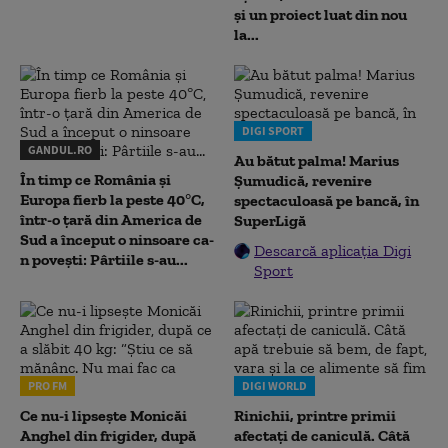
și un proiect luat din nou
la...
DIGI SPORT
GANDUL.RO
Au bătut palma! Marius
În timp ce România și
Șumudică, revenire
Europa fierb la peste 40°C,
spectaculoasă pe bancă, în
într-o țară din America de
SuperLigă
Sud a început o ninsoare ca-
Descarcă aplicația Digi
n povești: Pârtiile s-au...
Sport
PRO FM
DIGI WORLD
Ce nu-i lipsește Monicăi
Rinichii, printre primii
Anghel din frigider, după
afectați de caniculă. Câtă