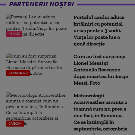
PARTENERII NOȘTRI
Portalul Leului aduce
întâlniri cu potențial
uriaș pentru 3 zodii.
PE ROZ
Viața lor poate lua o
nouă direcție
Cum au fost surprinși
Lionel Messi și
Antonella Roccuzzo
FANATIK.RO
după moartea lui Jorge
Messi. Foto
Meteorologii
Accuweather anunță o
toamnă cum nu prea a
mai fost, în România.
Ce se întâmplă în
CANCAN
septembrie, octombrie