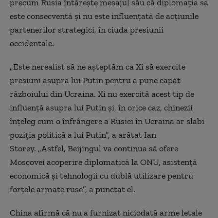
precum Rusia întăreşte mesajul său că diplomaţia sa
este consecventă şi nu este influenţată de acţiunile
partenerilor strategici, în ciuda presiunii
occidentale.
„Este nerealist să ne aşteptăm ca Xi să exercite
presiuni asupra lui Putin pentru a pune capăt
războiului din Ucraina. Xi nu exercită acest tip de
influenţă asupra lui Putin şi, în orice caz, chinezii
înţeleg cum o înfrângere a Rusiei în Ucraina ar slăbi
poziţia politică a lui Putin”, a arătat Ian
Storey. „Astfel, Beijingul va continua să ofere
Moscovei acoperire diplomatică la ONU, asistenţă
economică şi tehnologii cu dublă utilizare pentru
forţele armate ruse”, a punctat el.
China afirmă că nu a furnizat niciodată arme letale