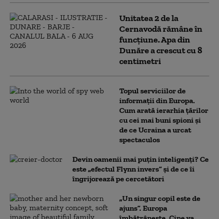
Unitatea 2 de la
Cernavodă rămâne în
funcțiune. Apa din
Dunăre a crescut cu 8
centimetri
Topul serviciilor de
informații din Europa.
Cum arată ierarhia țărilor
cu cei mai buni spioni și
de ce Ucraina a urcat
spectaculos
Devin oamenii mai puțin inteligenți? Ce
este „efectul Flynn invers” și de ce îi
îngrijorează pe cercetători
„Un singur copil este de
ajuns”. Europa
îmbătrânește. Cine va