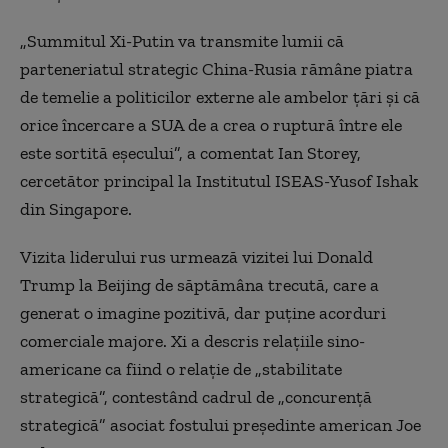
„Summitul Xi-Putin va transmite lumii că
parteneriatul strategic China-Rusia rămâne piatra
de temelie a politicilor externe ale ambelor ţări şi că
orice încercare a SUA de a crea o ruptură între ele
este sortită eşecului”, a comentat Ian Storey,
cercetător principal la Institutul ISEAS-Yusof Ishak
din Singapore.
Vizita liderului rus urmează vizitei lui Donald
Trump la Beijing de săptămâna trecută, care a
generat o imagine pozitivă, dar puţine acorduri
comerciale majore. Xi a descris relaţiile sino-
americane ca fiind o relaţie de „stabilitate
strategică”, contestând cadrul de „concurenţă
strategică” asociat fostului preşedinte american Joe