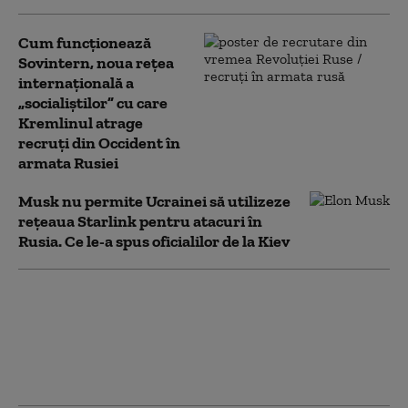
Cum funcționează
Sovintern, noua rețea
internațională a
„socialiștilor” cu care
Kremlinul atrage
recruți din Occident în
armata Rusiei
Musk nu permite Ucrainei să utilizeze
reţeaua Starlink pentru atacuri în
Rusia. Ce le-a spus oficialilor de la Kiev
„Am fugit pentru că știam că o
să mor”. Cum au ajuns medicii,
spitalele și ambulanțele din
Ucraina ținte ale dronelor
rusești