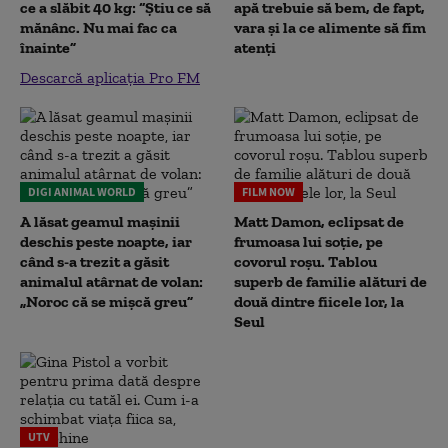
ce a slăbit 40 kg: “Știu ce să
apă trebuie să bem, de fapt,
mănânc. Nu mai fac ca
vara și la ce alimente să fim
înainte”
atenți
Descarcă aplicația Pro FM
DIGI ANIMAL WORLD
FILM NOW
A lăsat geamul mașinii
Matt Damon, eclipsat de
deschis peste noapte, iar
frumoasa lui soție, pe
când s-a trezit a găsit
covorul roșu. Tablou
animalul atârnat de volan:
superb de familie alături de
„Noroc că se mișcă greu”
două dintre fiicele lor, la
Seul
UTV