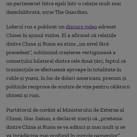
un parteneriat între egali într-o relație mult mai
dezechilibrată, scrie The Guardian.
Liderul rus a publicat un
discurs video
adresat
Chinei în ajunul vizitei. El a afirmat că relațiile
dintre China și Rusia au atins „un nivel fără
precedent”, subliniind creșterea vertiginoasă a
comerțului bilateral dintre cele două țări, faptul că
tranzacțiile se efectuează aproape în totalitate în
ruble și yuani, în loc de dolari americani, precum și
politicile reciproce de scutire de vize pentru călătorii
chinezi și ruși.
Purtătorul de cuvânt al Ministerului de Externe al
Chinei, Guo Jiakun, a declarat marți că „prietenia
dintre China și Rusia se va adânci și mai mult și se
va înrădăcina mai profund în inimile oamenilor”