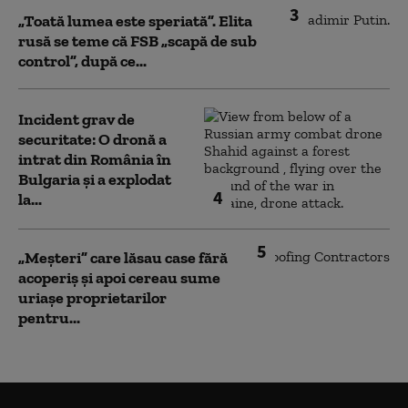
3
„Toată lumea este speriată”. Elita
rusă se teme că FSB „scapă de sub
control”, după ce...
Incident grav de
securitate: O dronă a
intrat din România în
Bulgaria şi a explodat
4
la...
5
„Meșteri” care lăsau case fără
acoperiș și apoi cereau sume
uriașe proprietarilor
pentru...