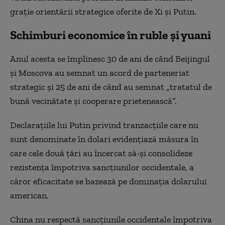
grație orientării strategice oferite de Xi și Putin.
Schimburi economice în ruble și yuani
Anul acesta se împlinesc 30 de ani de când Beijingul
și Moscova au semnat un acord de parteneriat
strategic și 25 de ani de când au semnat „tratatul de
bună vecinătate și cooperare prietenească”.
Declarațiile lui Putin privind tranzacțiile care nu
sunt denominate în dolari evidențiază măsura în
care cele două țări au încercat să-și consolideze
rezistența împotriva sancțiunilor occidentale, a
căror eficacitate se bazează pe dominația dolarului
american.
China nu respectă sancțiunile occidentale împotriva