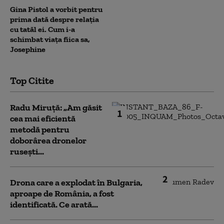
Gina Pistol a vorbit pentru
prima dată despre relația
cu tatăl ei. Cum i-a
schimbat viața fiica sa,
Josephine
Top Citite
Radu Miruță: „Am găsit
1
cea mai eficientă
metodă pentru
doborârea dronelor
rusești...
2
Drona care a explodat în Bulgaria,
aproape de România, a fost
identificată. Ce arată...