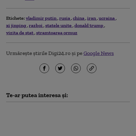
Etichete:
vladimir putin
rusia
china
iran
ucraina
xi jinping
razboi
statele unite
donald trump
vizita de stat
stramtoarea ormuz
Urmărește știrile Digi24.ro și pe
Google News
Te-ar putea interesa și:
Kim Jong Un are mai mulți bani ca
niciodată. Cât a câștigat din
războiul Rusiei împotriva Ucrainei
(Bloomberg)