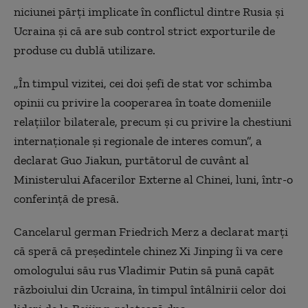
niciunei părţi implicate în conflictul dintre Rusia şi
Ucraina şi că are sub control strict exporturile de
produse cu dublă utilizare.
„În timpul vizitei, cei doi şefi de stat vor schimba
opinii cu privire la cooperarea în toate domeniile
relaţiilor bilaterale, precum şi cu privire la chestiuni
internaţionale şi regionale de interes comun”, a
declarat Guo Jiakun, purtătorul de cuvânt al
Ministerului Afacerilor Externe al Chinei, luni, într-o
conferinţă de presă.
Cancelarul german Friedrich Merz a declarat marţi
că speră că preşedintele chinez Xi Jinping îi va cere
omologului său rus Vladimir Putin să pună capăt
războiului din Ucraina, în timpul întâlnirii celor doi