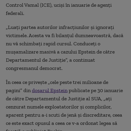
Control Vamal (ICE), ucişi în ianuarie de agenţi
federali.
„Luaţi partea autorilor infracţiunilor şi ignoraţi
victimele. Acesta va fi bilanţul dumneavoastră, dacă
nu vă schimbaţi rapid cursul. Conduceţi o
muşamalizare masivă a cazului Epstein de către
Departamentul de Justiţie”, a continuat
congresmanul democrat.
În ceea ce priveşte „cele peste trei milioane de
pagini” din
dosarul Epstein
publicate pe 30 ianuarie
de către Departamentul de Justiţie al SUA, „aţi
cenzurat numele exploatatorilor şi complicilor,
aparent pentru a-i scuti de jenă şi discreditare, ceea
ce este exact opusul a ceea ce v-a ordonat legea să