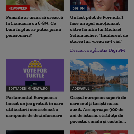
NEWSWEEK
DIGI FM
Pensiile ar urma să crească
Un fost pilot de Formula 1
la 1 ianuarie cu 6-8%. Ce
face un apel emoționant
bani în plus ar putea primi
către familia lui Michael
pensionarii?
Schumacher: "Indiferent de
starea lui, vreau să-l văd"
Descarcă aplicația Digi FM
EDITIADEDIMINEATA.RO
ADEVARUL
Parlamentul European a
Orașul european superb de
lansat un joc gratuit în care
care mulți turiști nu au
utilizatorii controlează o
auzit. Are aproape 900 de
campanie de dezinformare
ani de istorie, străduțe de
poveste, canale și castele...