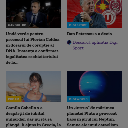
GANDUL.RO
DIGI SPORT
Undă verde pentru
Dan Petrescu s-a decis
procesul lui Florian Coldea
Descarcă aplicația Digi
în dosarul de corupție al
Sport
DNA. Instanța a confirmat
legalitatea rechizitoriului
de la...
PRO FM
DIGI WORLD
Camila Cabello s-a
Un „intrus” de mărimea
despărțit de iubitul
planetei Pluto a provocat
miliardar, dar nu stă să
haos în jurul lui Neptun.
plângă. A ajuns în Grecia, la
Semne ale unui cataclism