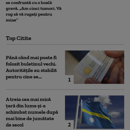
se confruntă cu o boală
gravă. „Am cinci tumori. Vă
rog să vă rugați pentru
mine”
Top Citite
Până când mai poate fi
folosit buletinul vechi.
Autoritățile au stabilit
pentru cine se...
1
A treia cea mai mică
țară din lume și-a
schimbat numele după
mai bine de jumătate
2
de secol