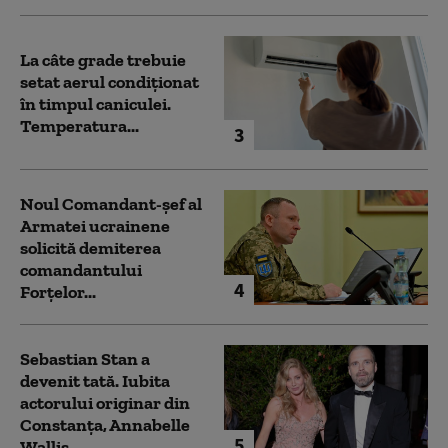
La câte grade trebuie
setat aerul condiționat
în timpul caniculei.
Temperatura...
3
Noul Comandant-șef al
Armatei ucrainene
solicită demiterea
comandantului
4
Forțelor...
Sebastian Stan a
devenit tată. Iubita
actorului originar din
Constanța, Annabelle
5
Wallis...