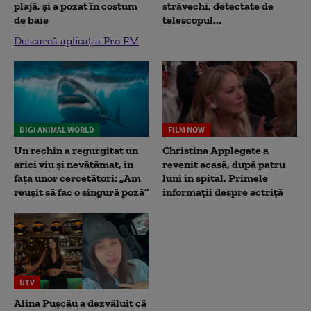
plajă, și a pozat în costum
străvechi, detectate de
de baie
telescopul...
Descarcă aplicația Pro FM
DIGI ANIMAL WORLD
FILM NOW
Un rechin a regurgitat un
Christina Applegate a
arici viu și nevătămat, în
revenit acasă, după patru
fața unor cercetători: „Am
luni în spital. Primele
reușit să fac o singură poză”
informații despre actriță
UTV
Alina Pușcău a dezvăluit că