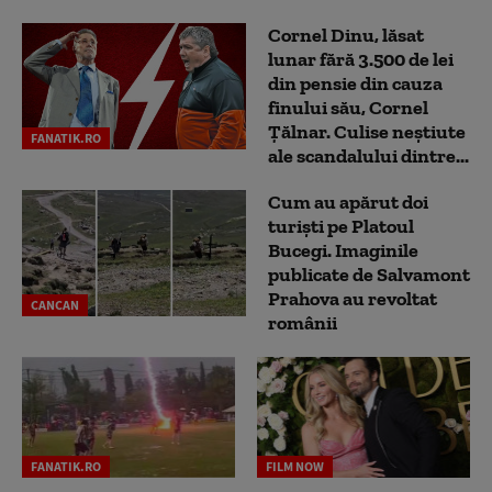
Cornel Dinu, lăsat
lunar fără 3.500 de lei
din pensie din cauza
finului său, Cornel
Țălnar. Culise neștiute
FANATIK.RO
ale scandalului dintre...
Cum au apărut doi
turiști pe Platoul
Bucegi. Imaginile
publicate de Salvamont
Prahova au revoltat
CANCAN
românii
FANATIK.RO
FILM NOW