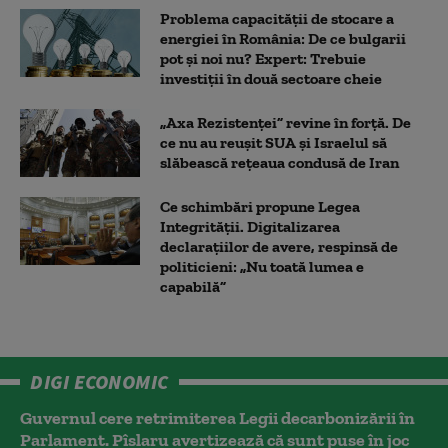
Problema capacității de stocare a
energiei în România: De ce bulgarii
pot și noi nu? Expert: Trebuie
investiții în două sectoare cheie
„Axa Rezistenței” revine în forță. De
ce nu au reușit SUA și Israelul să
slăbească rețeaua condusă de Iran
Ce schimbări propune Legea
Integrității. Digitalizarea
declarațiilor de avere, respinsă de
politicieni: „Nu toată lumea e
capabilă”
DIGI ECONOMIC
Guvernul cere retrimiterea Legii decarbonizării în
Parlament. Pîslaru avertizează că sunt puse în joc