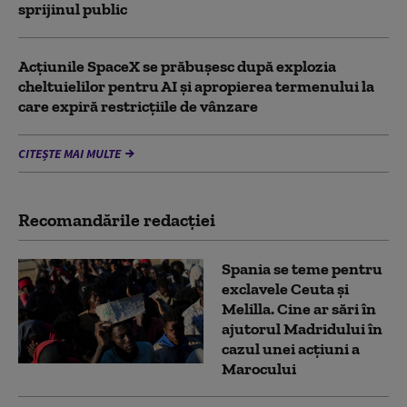
sprijinul public
Acţiunile SpaceX se prăbuşesc după explozia
cheltuielilor pentru AI şi apropierea termenului la
care expiră restricţiile de vânzare
CITEȘTE MAI MULTE
Recomandările redacţiei
Spania se teme pentru
exclavele Ceuta și
Melilla. Cine ar sări în
ajutorul Madridului în
cazul unei acțiuni a
Marocului