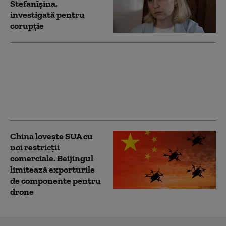
Stefanîşina,
investigată pentru
corupţie
Un asistent medical din
SUA pune la pământ un
pacient violent. Ce nu a
știut bărbatul agresiv
atunci când l-a atacat
China lovește SUA cu
noi restricții
comerciale. Beijingul
limitează exporturile
de componente pentru
drone