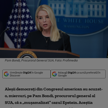
Pam Bondi, Procurorul General SUA. Foto: Profimedia
Urmărește
Digi24
în Google
Adaugă
Digi24
ca sursă preferată în
Discover
Google
Aleşii democraţi din Congresul american au acuzat-
o, miercuri, pe Pam Bondi, procurorul general al
SUA, că a „muşamalizat” cazul Epstein. Aceștia