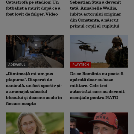
Catastrofă pe stadion! Un
Sebastian Stan a devenit
fotbalist a murit după ce a
tată. Annabelle Wallis,
fost lovit de fulger. Video
iubita actorului originar
din Constanța, a născut
primul copil al cuplului
ADEVĂRUL
PLAYTECH
„Dimineață mi-am pus
De ce România nu poate fi
plapuma”. Disperat de
apărată doar cu baze
caniculă, un fost sportiv și-
militare. Cele trei
a amenajat subsolul
autostrăzi care au devenit
blocului și doarme acolo în
esențiale pentru NATO
fiecare noapte