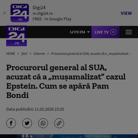
Digi24
VIEW
m.digi24.ro
FREE - In Google Play
LIVE TV
LIVE FM
HOME
Știri
Externe
Procurorul general al SUA, acuzat că a „muşamalizat” cazul Epstein. Cum se apără Pam Bondi
Procurorul general al SUA,
acuzat că a „muşamalizat” cazul
Epstein. Cum se apără Pam
Bondi
Data publicării:
11.02.2026 23:25