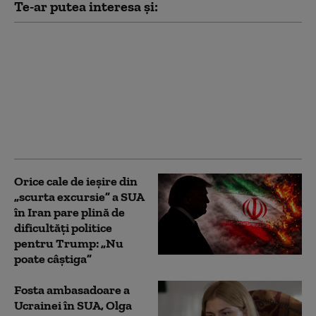
Te-ar putea interesa și:
Ministrul de externe
britanic a refuzat să
răspundă la
Washington dacă îl mai
consideră pe Trump
„idiot, rasist şi
misogin”
Orice cale de ieșire din
„scurta excursie” a SUA
în Iran pare plină de
dificultăți politice
pentru Trump: „Nu
poate câștiga”
Fosta ambasadoare a
Ucrainei în SUA, Olga