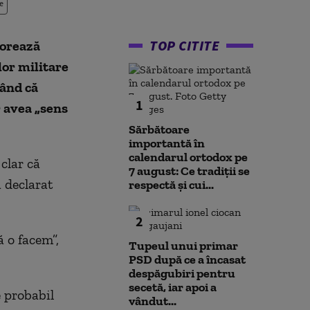
e
TOP CITITE
lorează
lor militare
mând că
1
r avea „sens
Sărbătoare
importantă în
calendarul ortodox pe
clar că
7 august: Ce tradiții se
a declarat
respectă și cui...
2
ă o facem”,
Tupeul unui primar
PSD după ce a încasat
despăgubiri pentru
secetă, iar apoi a
e probabil
vândut...