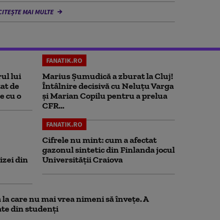
CITEȘTE MAI MULTE
FANATIK.RO
ul lui
Marius Şumudică a zburat la Cluj!
at de
Întâlnire decisivă cu Neluţu Varga
e cu o
şi Marian Copilu pentru a prelua
CFR...
FANATIK.RO
Cifrele nu mint: cum a afectat
gazonul sintetic din Finlanda jocul
izei din
Universității Craiova
la care nu mai vrea nimeni să înveţe. A
te din studenţi