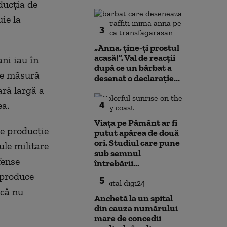
ducția de
ie la
3
„Anna, ţine-ţi prostul
acasă!”. Val de reacții
ni iau în
după ce un bărbat a
pe măsură
desenat o declarație...
ară largă a
4
ea.
Viața pe Pământ ar fi
de producție
putut apărea de două
ori. Studiul care pune
ule militare
sub semnul
fense
întrebării...
 produce
5
 că nu
Anchetă la un spital
din cauza numărului
mare de concedii