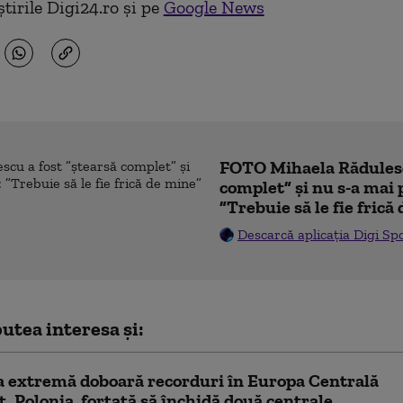
tirile Digi24.ro și pe
Google News
FOTO Mihaela Rădulesc
complet” și nu s-a mai 
”Trebuie să le fie frică
Descarcă aplicația Digi Sp
utea interesa și:
 extremă doboară recorduri în Europa Centrală
st. Polonia, forțată să închidă două centrale