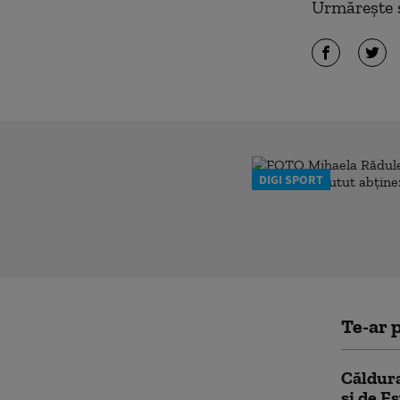
Urmărește ș
DIGI SPORT
Te-ar p
Căldura
și de E