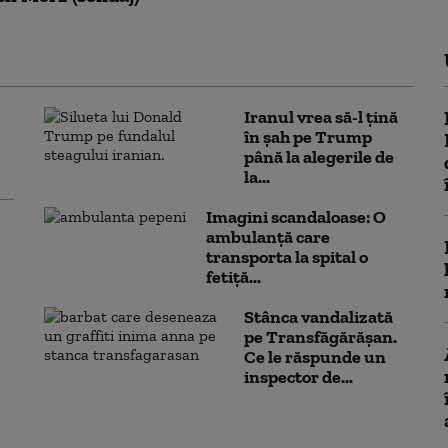
Iranul vrea să-l țină
în șah pe Trump
până la alegerile de
la...
Imagini scandaloase: O
ambulanță care
transporta la spital o
fetiță...
Stânca vandalizată
pe Transfăgărășan.
Ce le răspunde un
inspector de...