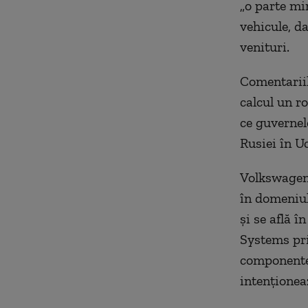
„o parte mi
vehicule, da
venituri.
Comentariil
calcul un r
ce guvernel
Rusiei în U
Volkswagen 
în domeniul
și se află 
Systems pri
componente 
intenționea