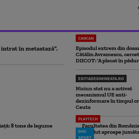
CANCAN
 intrat în metastază".
Episodul extrem din dosar
Cătălin Avramescu, cercet
DIICOT: 'A plecat în pădur
EDITIADEDIMINEATA.RO
Niciun stat nu a activat
mecanismul UE anti-
dezinformare în timpul cr
Ceuta
PLAYTECH
iață: 8 tone de legume
Facultatea din România 
DIGI
pierdut aproape jumăta
SPORT