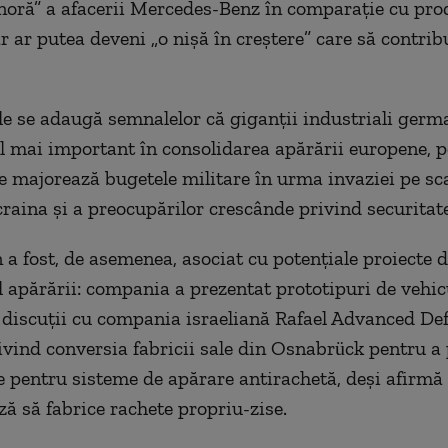
noră” a afacerii Mercedes-Benz în comparație cu pro
r ar putea deveni „o nișă în creștere” care să contribu
e se adaugă semnalelor că giganții industriali germa
ol mai important în consolidarea apărării europene, 
e majorează bugetele militare în urma invaziei pe sc
craina și a preocupărilor crescânde privind securitat
a fost, de asemenea, asociat cu potențiale proiecte 
 apărării: compania a prezentat prototipuri de vehic
în discuții cu compania israeliană Rafael Advanced De
vind conversia fabricii sale din Osnabrück pentru a
pentru sisteme de apărare antirachetă, deși afirmă
ză să fabrice rachete propriu-zise.