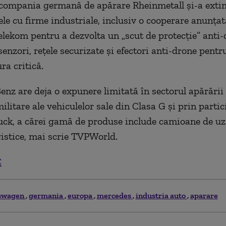
 compania germană de apărare Rheinmetall și-a exti
ele cu firme industriale, inclusiv o cooperare anunțat
lekom pentru a dezvolta un „scut de protecție” anti-
enzori, rețele securizate și efectori anti-drone pentr
ra critică.
nz are deja o expunere limitată în sectorul apărării
ilitare ale vehiculelor sale din Clasa G și prin partic
ck, a cărei gamă de produse include camioane de uz 
gistice, mai scrie TVPWorld.
C
swagen
germania
europa
mercedes
industria auto
aparare