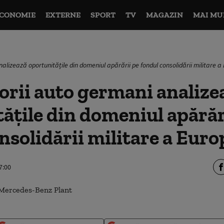
CONOMIE
EXTERNE
SPORT
TV
MAGAZIN
MAI MU
lizează oportunitățile din domeniul apărării pe fondul consolidării militare a
rii auto germani analize
ățile din domeniul apărăr
nsolidării militare a Euro
7:00