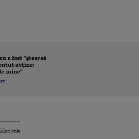
u a fost ”ștearsă
putut abține:
 de mine”
ort