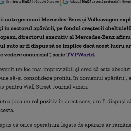
Urmărește
Digi24
în Google Discover
Adaugă
Digi24
ca sursă preferată în Googl
ii auto germani Mercedes-Benz și Volkswagen exp
i în sectorul apărării, pe fondul creșterii cheltuieli
ropean, directorul executiv al Mercedes-Benz afir
l auto ar fi dispus să se implice dacă acest lucru a
e vedere comercial”, scrie
TVPWorld
.
venit un loc mai imprevizibil și cred că este absolut 
uie să-și consolideze profilul în domeniul apărării”, 
us pentru Wall Street Journal vineri.
tea juca un rol pozitiv în acest sens, am fi dispuși s
cesta.
 spus că orice operațiuni legate de apărare ar rămân