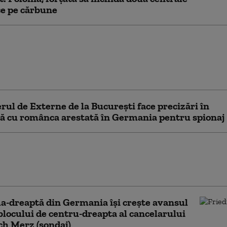
ce pe cărbune
erg: Economia de
a Rusiei alimentează
i salariale pe care
ile nu şi le permit
rul de Externe de la București face precizări în
ă cu românca arestată în Germania pentru spionaj
a neagă că avionul ucrainean de la
 vizat de o dronă explozivă
rta arme sau muniţii
-dreaptă din Germania îşi creşte avansul
 blocului de centru-dreapta al cancelarului
ch Merz (sondaj)