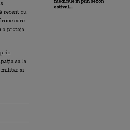
medicale în plin sezon
ns
estival...
ă recent cu
drone care
u a proteja
 prin
ipația sa la
militar și