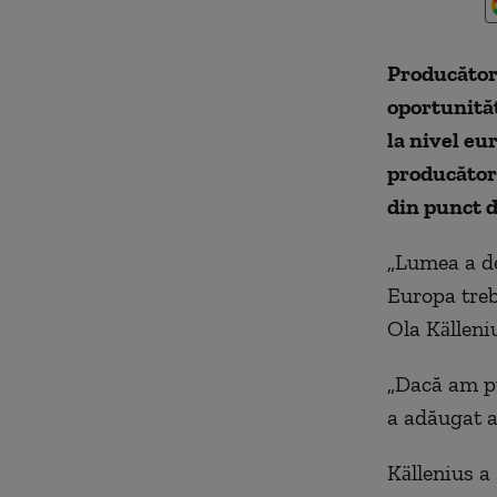
Producător
oportunităț
la nivel eu
producătoru
din punct d
„Lumea a de
Europa treb
Ola Källeni
„Dacă am pu
a adăugat a
Källenius a