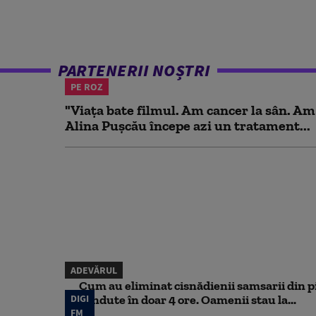
PARTENERII NOȘTRI
PE ROZ
"Viața bate filmul. Am cancer la sân. Am
Alina Pușcău începe azi un tratament...
ADEVĂRUL
Cum au eliminat cisnădienii samsarii din p
DIGI
vândute în doar 4 ore. Oamenii stau la...
FM