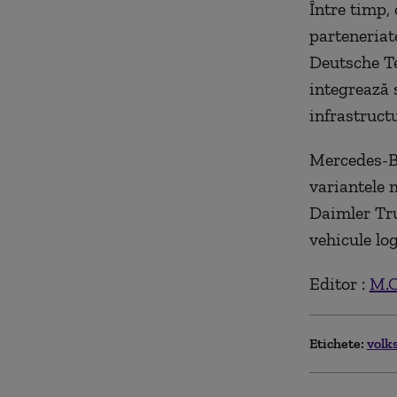
Între timp,
parteneriat
Deutsche Te
integrează s
infrastructu
Mercedes-Be
variantele m
Daimler Tru
vehicule lo
Editor :
M.
Etichete:
volk