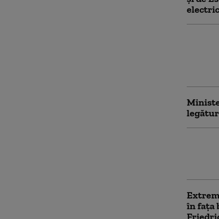
electri
Bloomb
război 
creşter
compani
Ministe
legătur
Germani
Leipzig
transpo
Extrema
în faţa
Friedri