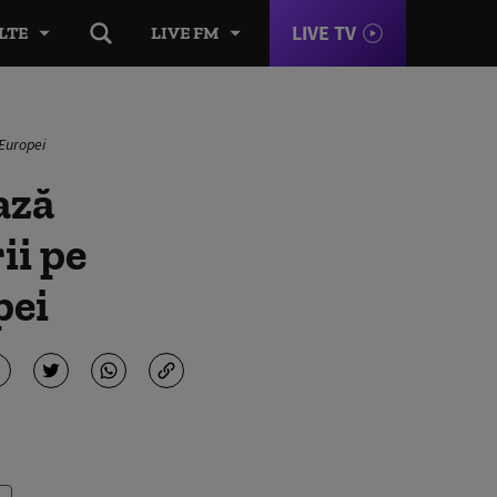
LIVE TV
LTE
LIVE FM
 Europei
ază
ii pe
pei