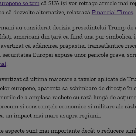
europene se tem
că SUA își vor retrage armele mai re
a să dezvolte alternative, relatează
Financial Times
.
ermani au considerat decizia președintelui Trump de 
ldați americani din țară ca fiind una pur simbolică, 
 avertizat că adâncirea prăpastiei transatlantice risc
 securitatea Europei expuse unor pericole grave, scr
nal
.
avertizat că ultima majorare a taxelor aplicate de T
elor europene, aparenta sa schimbare de direcție în 
anurile de a amplasa rachete cu rază lungă de acțiune
recum și consecințele economice și militare ale răzb
ea un impact mai mare asupra regiunii.
te aspecte sunt mai importante decât o reducere sim