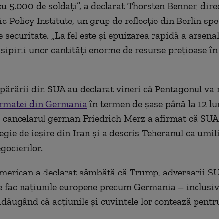
cu 5.000 de soldați”, a declarat Thorsten Benner, dire
c Policy Institute, un grup de reflecție din Berlin spe
 securitate. „La fel este și epuizarea rapidă a arsena
isipirii unor cantități enorme de resurse prețioase în
 apărării din SUA au declarat vineri că Pentagonul va
armatei din Germania
în termen de șase până la 12 lun
e cancelarul german Friedrich Merz a afirmat că SUA
tegie de ieșire din Iran și a descris Teheranul ca umi
gocierilor.
american a declarat sâmbătă că Trump, adversarii S
 fac națiunile europene precum Germania – inclusiv
adăugând că acțiunile și cuvintele lor contează pentr