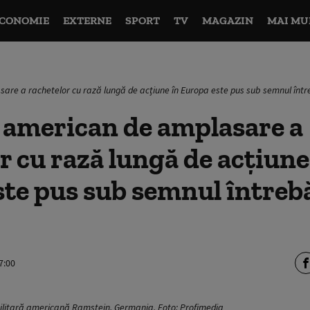
CONOMIE
EXTERNE
SPORT
TV
MAGAZIN
MAI MU
are a rachetelor cu rază lungă de acțiune în Europa este pus sub semnul într
 american de amplasare a
r cu rază lungă de acțiune
te pus sub semnul întrebă
7:00
militară americană Ramstein, Germania. Foto: Profimedia