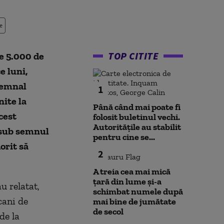
e
TOP CITITE
ge 5.000 de
e luni,
 semnal
1
ite la
Până când mai poate fi
cest
folosit buletinul vechi.
Autoritățile au stabilit
s sub semnul
pentru cine se...
dorit să
2
A treia cea mai mică
țară din lume și-a
u relatat,
schimbat numele după
cani de
mai bine de jumătate
de secol
de la