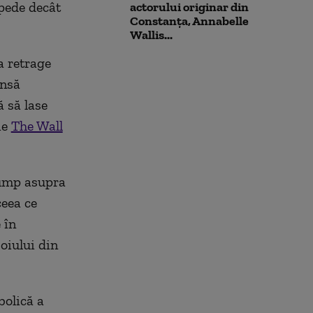
pede decât
actorului originar din
Constanța, Annabelle
Wallis...
a retrage
însă
ă să lase
ie
The Wall
rump asupra
ceea ce
 în
oiului din
bolică a