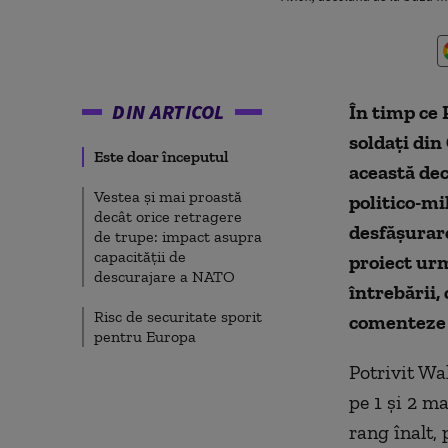
DIN ARTICOL
În timp ce 
soldați din
Este doar începutul
această dec
Vestea și mai proastă
politico-mi
decât orice retragere
desfășurare
de trupe: impact asupra
capacității de
proiect urm
descurajare a NATO
întrebării,
Risc de securitate sporit
comenteze 
pentru Europa
Potrivit Wal
pe 1 și 2 ma
rang înalt,