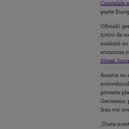
Capitalele 
poate Europ
Oficialii g
5.000 de so
analiștii au
economia și
Street Jour
Aceștia au 
autovehicul
privește pl
Germania, p
Iran vor av
„Toate aces