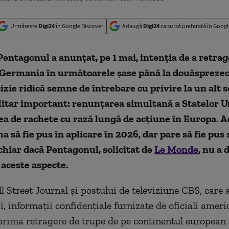
Urmărește
Digi24
în Google Discover
Adaugă
Digi24
ca sursă preferată în Googl
Pentagonul a anunțat, pe 1 mai, intenția de a retra
 Germania în următoarele șase până la douăsprezec
izie ridică semne de întrebare cu privire la un alt
litar important: renunțarea simultană a Statelor Un
a de rachete cu rază lungă de acțiune în Europa. A
a să fie pus în aplicare în 2026, dar pare să fie pu
 chiar dacă Pentagonul, solicitat de
Le Monde
, nu a 
aceste aspecte.
l Street Journal și postului de televiziune CBS, care a
i, informații confidențiale furnizate de oficiali ameri
 prima retragere de trupe de pe continentul european 