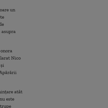
șoare un
te
de
c asupra
 onora
clarat Nico
și
 Apărării
ințare atât
nu este
 trupe