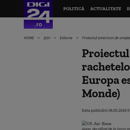
POLITICĂ
ACTUALITATE
E
HOME
Știri
Externe
Proiectul american de amplas
Proiectul
rachetelo
Europa es
Monde)
Data publicării:
06.05.2026 0
Avion, decolând de la baza 