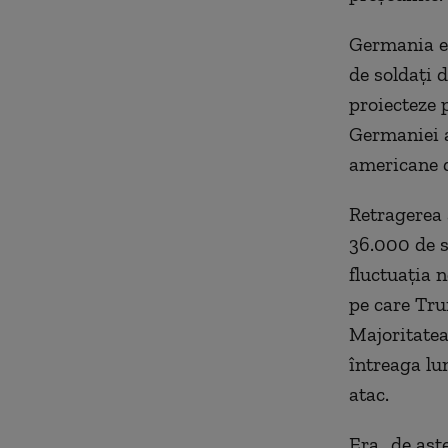
Germania es
de soldați 
proiecteze 
Germaniei a
americane di
Retragerea 
36.000 de s
fluctuația 
pe care Tru
Majoritatea
întreaga lu
atac.
Era „de așt