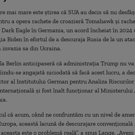
e mai mare este știrea că SUA au decis să nu desfă
ntru a opera rachete de croazieră Tomahawk și rache
 Dark Eagle în Germania, un acord încheiat în 2024 
ia Biden în efortul de a descuraja Rusia de la un ata
invazia sa din Ucraina.
e la Berlin anticipaseră că administrația Trump nu va
fiindu-se angajată niciodată să facă acest lucru, a de
ctor al Institutului German pentru Analiza Riscurilor 
nternațională și fost înalt funcționar al Ministerului
ia.
ptul că acum, când ne confruntăm cu un nivel de amen
Europa, această lacună de descurajare convențională 
 aceasta este o problemă reală”, a spus Lange. „Avem