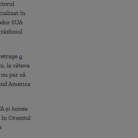
ctorul
cializat în
lelor SUA
 războiul
 retrage
o
i, la câteva
 nu par să
lind America
UA și lumea
 în Orientul
u