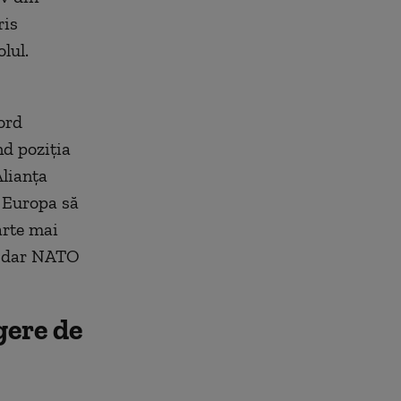
ris
lul.
ord
nd poziția
Alianța
a Europa să
arte mai
, dar NATO
gere de