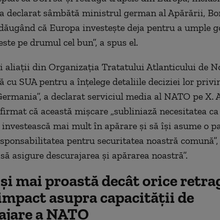
a declarat sâmbătă ministrul german al Apărării, Bo
adăugând că Europa investește deja pentru a umple go
ste pe drumul cel bun”, a spus el.
 aliații din Organizația Tratatului Atlanticului de N
 cu SUA pentru a înțelege detaliile deciziei lor privi
 Germania”, a declarat serviciul media al NATO pe X. 
afirmat că această mișcare „subliniază necesitatea c
 investească mai mult în apărare și să își asume o p
sponsabilitatea pentru securitatea noastră comună”
„să asigure descurajarea și apărarea noastră”.
și mai proastă decât orice retra
impact asupra capacității de
ajare a NATO