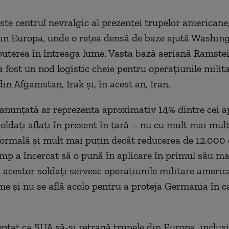
te centrul nevralgic al prezenței trupelor americane
din Europa, unde o rețea densă de baze ajută Washing
puterea în întreaga lume. Vasta bază aeriană Ramste
 fost un nod logistic cheie pentru operațiunile milit
n Afganistan, Irak și, în acest an, Iran.
anunțată ar reprezenta aproximativ 14% dintre cei 
oldați aflați în prezent în țară – nu cu mult mai mul
normală și mult mai puțin decât reducerea de 12.000 
mp a încercat să o pună în aplicare în primul său m
 acestor soldați servesc operațiunile militare americ
me și nu se află acolo pentru a proteja Germania în c
eptat ca SUA să-și retragă trupele din Europa, inclus