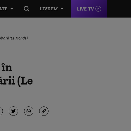
LIVE TV
LTE
LIVE FM
ebării (Le Monde)
 în
rii (Le