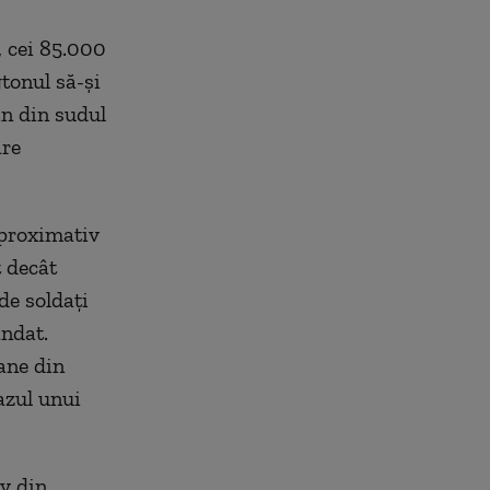
, cei 85.000
tonul să-și
in din sudul
are
aproximativ
t decât
de soldați
andat.
ane din
azul unui
iv din