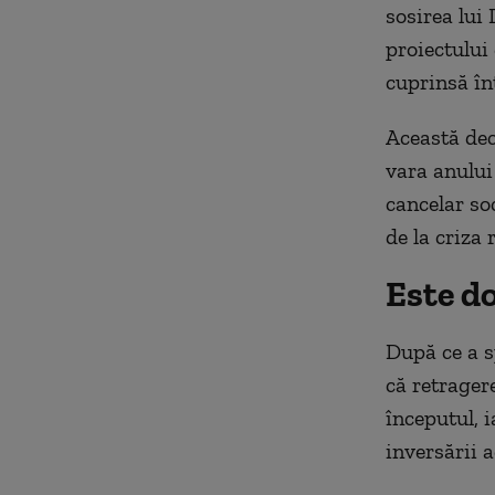
sosirea lui
proiectului
cuprinsă în
Această dec
vara anului
cancelar so
de la criza
Este d
După ce a s
că retrager
începutul, 
inversării a