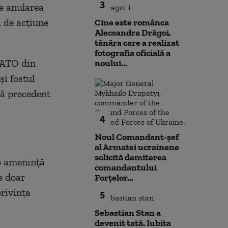
3
de anularea
ă de acțiune
Cine este românca
Alecsandra Drăgoi,
tânăra care a realizat
fotografia oficială a
 NATO din
noului...
și fostul
ră precedent
4
Noul Comandant-șef
al Armatei ucrainene
solicită demiterea
p amenință
comandantului
e doar
Forțelor...
rivința
5
Sebastian Stan a
devenit tată. Iubita