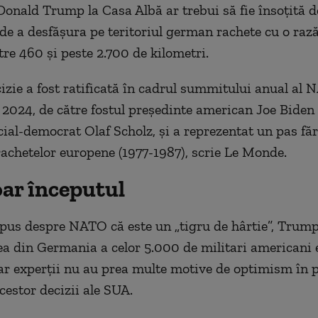
 Donald Trump la Casa Albă ar trebui să fie însoțită 
 de a desfășura pe teritoriul german rachete cu o raz
tre 460 și peste 2.700 de kilometri.
izie a fost ratificată în cadrul summitului anual al
 2024, de către fostul președinte american Joe Biden 
cial-democrat Olaf Scholz, și a reprezentat un pas fă
 rachetelor europene (1977-1987), scrie Le Monde.
oar începutul
pus despre NATO că este un „tigru de hârtie”, Trum
ea din Germania a celor 5.000 de militari americani 
iar experții nu au prea multe motive de optimism în p
cestor decizii ale SUA.