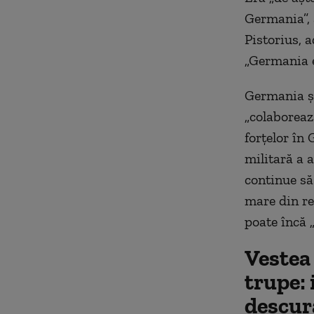
Germania”, 
Pistorius, 
„Germania e
Germania și
„colaborează
forțelor în
militară a 
continue să
mare din re
poate încă 
Vestea 
trupe: 
descur