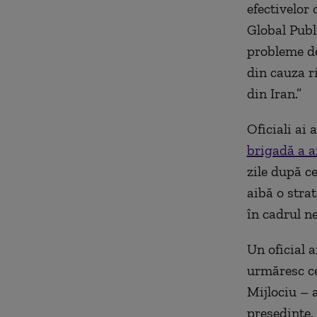
efectivelor 
Global Publi
probleme de
din cauza r
din Iran.”
Oficiali ai
brigadă a 
zile după c
aibă o stra
în cadrul ne
Un oficial 
urmăresc ce
Mijlociu – 
președinte.