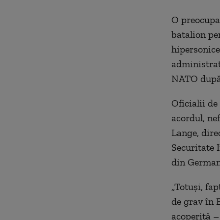
O preocupar
batalion pe
hipersonice
administraț
NATO după 
Oficialii d
acordul, ne
Lange, dire
Securitate I
din German
„Totuși, fa
de grav în 
acoperită –