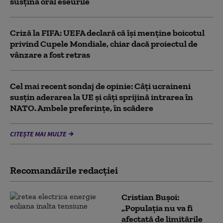
susţină oral eseurile
Criză la FIFA: UEFA declară că îşi menţine boicotul
privind Cupele Mondiale, chiar dacă proiectul de
vânzare a fost retras
Cel mai recent sondaj de opinie: Câți ucraineni
susțin aderarea la UE și câți sprijină intrarea în
NATO. Ambele preferințe, în scădere
CITEȘTE MAI MULTE
Recomandările redacţiei
Cristian Bușoi:
„Populația nu va fi
afectată de limitările