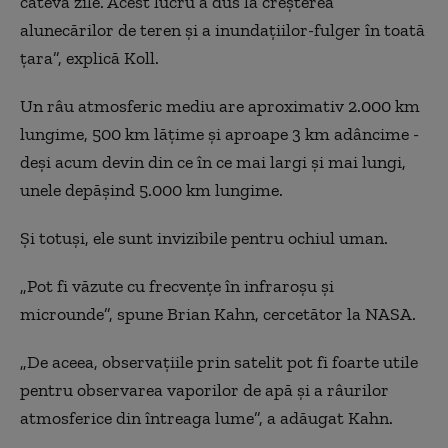
câteva zile. Acest lucru a dus la creșterea
alunecărilor de teren și a inundațiilor-fulger în toată
țara”, explică Koll.
Un râu atmosferic mediu are aproximativ 2.000 km
lungime, 500 km lățime și aproape 3 km adâncime -
deși acum devin din ce în ce mai largi și mai lungi,
unele depășind 5.000 km lungime.
Și totuși, ele sunt invizibile pentru ochiul uman.
„Pot fi văzute cu frecvențe în infraroșu și
microunde”, spune Brian Kahn, cercetător la NASA.
„De aceea, observațiile prin satelit pot fi foarte utile
pentru observarea vaporilor de apă și a râurilor
atmosferice din întreaga lume”, a adăugat Kahn.