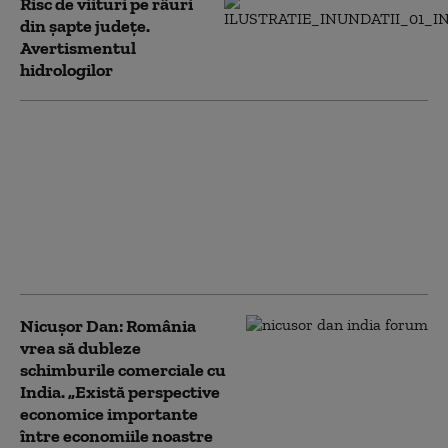
Risc de viituri pe râuri
din șapte județe.
Avertismentul
hidrologilor
Portul Constanța, în
centrul discuțiilor
dintre Bolojan și
președinta Indiei.
România vrea să
dubleze schimburile
comerciale
Nicușor Dan: România
vrea să dubleze
schimburile comerciale cu
India. „Există perspective
economice importante
între economiile noastre