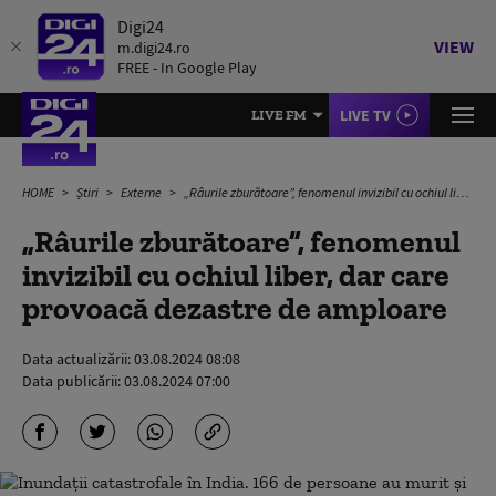
Digi24
VIEW
m.digi24.ro
FREE - In Google Play
LIVE TV
LIVE FM
HOME
Știri
Externe
„Râurile zburătoare”, fenomenul invizibil cu ochiul liber, dar care provoacă dezastre de amploare
„Râurile zburătoare”, fenomenul
invizibil cu ochiul liber, dar care
provoacă dezastre de amploare
Data actualizării:
03.08.2024 08:08
Data publicării:
03.08.2024 07:00