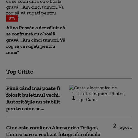
UTV
Alina Pușcău a dezvăluit că
se confruntă cu o boală
gravă. „Am cinci tumori. Vă
rog să vă rugați pentru
mine”
Top Citite
Până când mai poate fi
folosit buletinul vechi.
1
Autoritățile au stabilit
pentru cine se...
2
Cine este românca Alecsandra Drăgoi,
tânăra care a realizat fotografia oficială