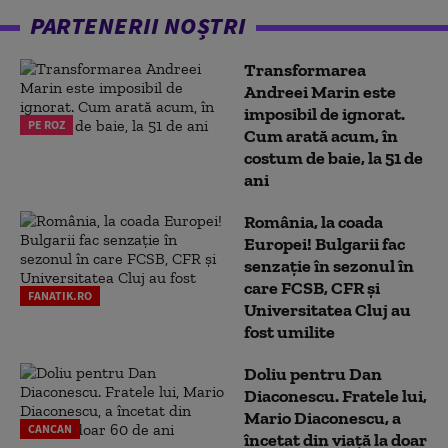
PARTENERII NOȘTRI
Transformarea
Andreei Marin este
imposibil de ignorat.
PE ROZ
Cum arată acum, în
costum de baie, la 51 de
ani
România, la coada
Europei! Bulgarii fac
senzație în sezonul în
care FCSB, CFR și
FANATIK.RO
Universitatea Cluj au
fost umilite
Doliu pentru Dan
Diaconescu. Fratele lui,
Mario Diaconescu, a
CANCAN
încetat din viață la doar