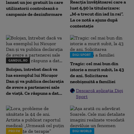
Reacția învățătoarei care a
lansat un joc gratuit în care
luat 4,90 la titularizare:
utilizatorii controlează o
„M-a trecut din iad în rai”.
campanie de dezinformare
La ce notă a ajuns după
contestație
DIGI SPORT
GANDUL.RO
Tragic: cel mai bun din
Bolojan, întrebat dacă va
istorie a murit subit, la 43
lua exemplul lui Nicușor
de ani. Solicitarea
Dan și va publica declarația
neobișnuită a familiei
de avere a partenerei sale
Descarcă aplicația Digi
de viață. Ce răspuns a dat...
Sport
PRO FM
DIGI WORLD