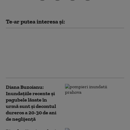
Te-ar putea interesa și:
Avertismentul
hidrologilor: Debitul
Dunării continuă să
scadă, iar pe unele
râuri sunt posibile
inundații locale
Diana Buzoianu:
Inundaţiile recente şi
pagubele lăsate în
urmă sunt și decontul
dureros a 20-30 de ani
de neglijenţă