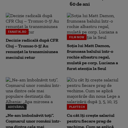
60 de ani
FANATIK.RO
FILM NOW
Decizie radicală după CFR
Soția lui Matt Damon,
Cluj – Tromso 0-5! Au
frumoasa balului într-o
renunțat la transmisiunea
rochie albastru regal,
meciului retur
mulată pe corp. Luciana a
furat atenția la Seul
ADEVĂRUL
PLAYTECH
„Ne-am îmbolnăvit toți”.
Cu cât îți crește salariul
Coșmarul unor români într-
pentru fiecare prag de
una dintre cele mai
vechime. Cum se aplică