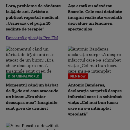
Lora, probleme de sănătate
Așa arată cu adevărat
la 44 de ani. Artista a
Soarele. Cele mai detaliate
publicat raportul medical:
imagini realizate vreodată
„Urmează cel puțin 10
dezvăluie un fenomen
ședințe de terapie”
spectaculos
Descarcă aplicația Pro FM
DIGI ANIMAL WORLD
FILM NOW
Momentul când un bărbat
Antonio Banderas,
de 65 de ani este atacat de
declarație surpriză despre
un bizon: „Era chiar
infarctul care i-a schimbat
deasupra mea”. Imaginile
viața: „Cel mai bun lucru
sunt greu de urmărit
care mi s-a întâmplat
vreodată”