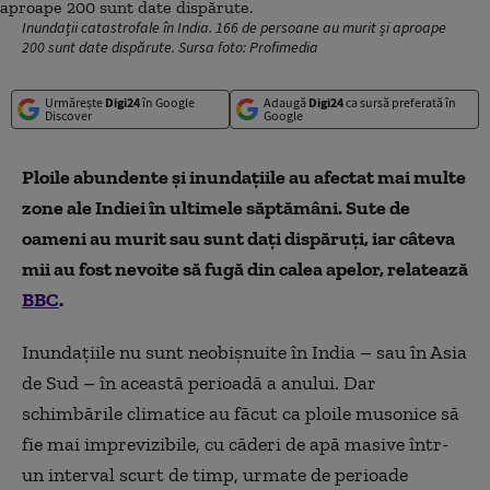
Inundații catastrofale în India. 166 de persoane au murit și aproape
200 sunt date dispărute. Sursa foto: Profimedia
Urmărește
Digi24
în Google
Adaugă
Digi24
ca sursă preferată în
Discover
Google
Ploile abundente și inundațiile au afectat mai multe
zone ale Indiei în ultimele săptămâni. Sute de
oameni au murit sau sunt dați dispăruți, iar câteva
mii au fost nevoite să fugă din calea apelor, relatează
BBC
.
Inundațiile nu sunt neobișnuite în India – sau în Asia
de Sud – în această perioadă a anului. Dar
schimbările climatice au făcut ca ploile musonice să
fie mai imprevizibile, cu căderi de apă masive într-
un interval scurt de timp, urmate de perioade