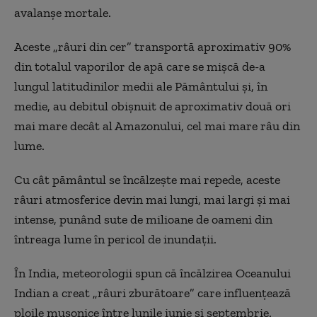
avalanșe mortale.
Aceste „râuri din cer” transportă aproximativ 90%
din totalul vaporilor de apă care se mișcă de-a
lungul latitudinilor medii ale Pământului și, în
medie, au debitul obișnuit de aproximativ două ori
mai mare decât al Amazonului, cel mai mare râu din
lume.
Cu cât pământul se încălzește mai repede, aceste
râuri atmosferice devin mai lungi, mai largi și mai
intense, punând sute de milioane de oameni din
întreaga lume în pericol de inundații.
În India, meteorologii spun că încălzirea Oceanului
Indian a creat „râuri zburătoare” care influențează
ploile musonice între lunile iunie și septembrie.