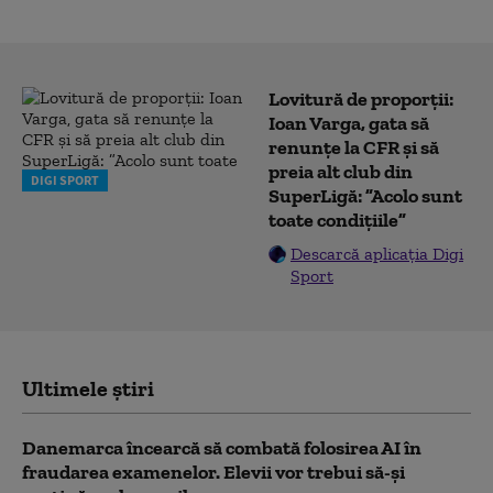
Lovitură de proporții:
Ioan Varga, gata să
renunțe la CFR și să
preia alt club din
DIGI SPORT
SuperLigă: ”Acolo sunt
toate condițiile”
Descarcă aplicația Digi
Sport
Ultimele știri
Danemarca încearcă să combată folosirea AI în
fraudarea examenelor. Elevii vor trebui să-şi