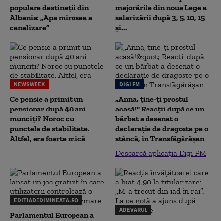
populare destinații din
majorările din noua Lege a
Albania: „Apa mirosea a
salarizării după 3, 5, 10, 15
canalizare”
și...
NEWSWEEK
DIGI FM
Ce pensie a primit un
„Anna, ţine-ţi prostul
pensionar după 40 ani
acasă!" Reacţii după ce un
munciți? Noroc cu
bărbat a desenat o
punctele de stabilitate.
declaraţie de dragoste pe o
Altfel, era foarte mică
stâncă, în Transfăgărăşan
Descarcă aplicația Digi FM
EDITIADEDIMINEATA.RO
ADEVARUL
Parlamentul European a