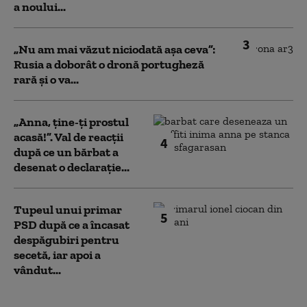
a noului...
3
„Nu am mai văzut niciodată așa ceva”:
Rusia a doborât o dronă portugheză
rară și o va...
„Anna, ţine-ţi prostul
acasă!”. Val de reacții
4
după ce un bărbat a
desenat o declarație...
Tupeul unui primar
5
PSD după ce a încasat
despăgubiri pentru
secetă, iar apoi a
vândut...