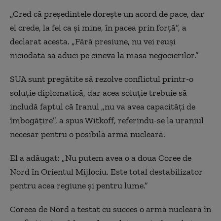
„Cred că președintele dorește un acord de pace, dar
el crede, la fel ca și mine, în pacea prin forță”, a
declarat acesta. „Fără presiune, nu vei reuși
niciodată să aduci pe cineva la masa negocierilor.”
SUA sunt pregătite să rezolve conflictul printr-o
soluție diplomatică, dar acea soluție trebuie să
includă faptul că Iranul „nu va avea capacități de
îmbogățire”, a spus Witkoff, referindu-se la uraniul
necesar pentru o posibilă armă nucleară.
El a adăugat: „Nu putem avea o a doua Coree de
Nord în Orientul Mijlociu. Este total destabilizator
pentru acea regiune și pentru lume.”
Coreea de Nord a testat cu succes o armă nucleară în