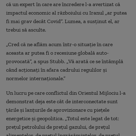
începutul războiului împotriva Iranului, potrivit armatei
că un expert în care are încredere l-a avertizat că
americane
impactul economic al războiului cu Iranul „ar putea
O fabrică de prelucrare a uraniului a fost ținta unor
fi mai grav decât Covid”. Lumea, a susținut el, ar
atacuri, potrivit Organizației Iraniene pentru Energie
trebui să asculte.
Atomică
„Cred că ne aflăm acum într-o situație în care
Indonezia și Malaezia sunt gata să-și intensifice
eforturile diplomatice pentru a „dezamorsa conflictele”
aceasta ar putea fi o recesiune globală auto-
provocată”, a spus Stubb. „Vă arată ce se întâmplă
Un reactor cu apă grea a fost lovit în centrul Iranului,
potrivit presei iraniene
când acționați în afara cadrului regulilor și
normelor internaționale.”
Două fabrici siderurgice au fost ținta unor atacuri în
Iran, potrivit presei
Un lucru pe care conflictul din Orientul Mijlociu l-a
Apel comun al G7 „pentru încetarea imediată” a
demonstrat deja este cât de interconectate sunt
atacurilor împotriva populației și a infrastructurii civile
țările și lanțurile de aprovizionare cu piețele
din Iran
energetice și geopolitica. „Totul este legat de tot:
Iranul declară strâmtoarea Ormuz închisă navelor care
prețul petrolului de prețul gazului, de prețul
circulă între porturile legate de „inamic”
alimentelor, de prețul îngrășămintelor, de prețul