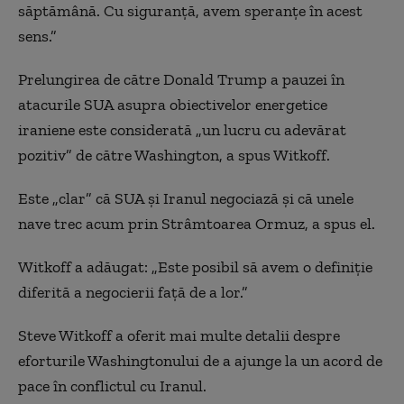
săptămână. Cu siguranță, avem speranțe în acest
Ultimatumul pentru Iran, prelungit de Trump
sens.”
A cincea săptămână de pierderi
Prelungirea de către Donald Trump a pauzei în
Witkoff a confirmat că SUA au transmis Teheranului „o
atacurile SUA asupra obiectivelor energetice
listă de 15 puncte”
iraniene este considerată „un lucru cu adevărat
pozitiv” de către Washington, a spus Witkoff.
Israelul continuă operațiunile pe toate fronturile
Eforturile diplomatice se confruntă cu „provocări uriașe”
Este „clar” că SUA și Iranul negociază și că unele
pentru a opri războiul împotriva Iranului
nave trec acum prin Strâmtoarea Ormuz, a spus el.
Witkoff a adăugat: „Este posibil să avem o definiție
diferită a negocierii față de a lor.”
Steve Witkoff a oferit mai multe detalii despre
eforturile Washingtonului de a ajunge la un acord de
pace în conflictul cu Iranul.