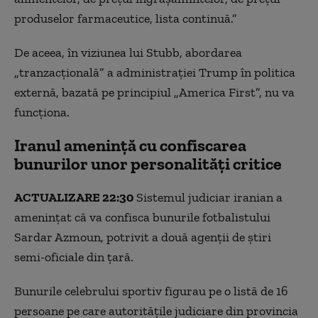
Mass-media de stat difuzează imagini cu președintele
produselor farmaceutice, lista continuă.”
Iranului vizitând magazinele din Teheran
De aceea, în viziunea lui Stubb, abordarea
E-mailurile directorului FBI au fost compromise de
hackeri cu legături în Iran
„tranzacțională” a administrației Trump în politica
externă, bazată pe principiul „America First”, nu va
Forțele de Apărare Israeliene (IDF) susțin că au fost
funcționa.
descoperite sute de arme ale Hezbollah într-o școală
Estimările serviciilor secrete americane: Doar
Iranul amenință cu confiscarea
aproximativ o treime din arsenalul de rachete al Iranului
bunurilor unor personalități critice
a fost distrus
ACTUALIZARE 22:30
Ucraina și Arabia Saudită au semnat un acord pentru
Sistemul judiciar iranian a
dezvoltarea de componente destinate apărării aeriene
amenințat că va confisca bunurile fotbalistului
împotriva dronelor
Sardar Azmoun, potrivit a două agenții de știri
O navă cargo thailandeză atacată în Strâmtoarea Ormuz
semi-oficiale din țară.
a eșuat lângă Insula Qeshm
Bunurile celebrului sportiv figurau pe o listă de 16
Donald Tusk afirmă că în zilele următoare este posibilă o
persoane pe care autoritățile judiciare din provincia
escaladare a conflictului din Orientul Mijlociu