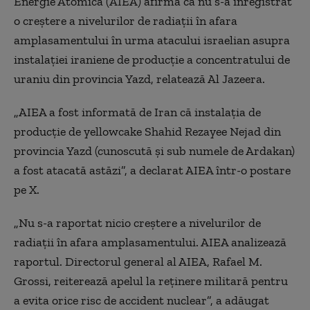
Energie Atomică (AIEA) afirmă că nu s-a înregistrat
o creștere a nivelurilor de radiații în afara
amplasamentului în urma atacului israelian asupra
instalației iraniene de producție a concentratului de
uraniu din provincia Yazd, relatează Al Jazeera.
„AIEA a fost informată de Iran că instalația de
producție de yellowcake Shahid Rezayee Nejad din
provincia Yazd (cunoscută și sub numele de Ardakan)
a fost atacată astăzi”, a declarat AIEA într-o postare
pe X.
„Nu s-a raportat nicio creștere a nivelurilor de
radiații în afara amplasamentului. AIEA analizează
raportul. Directorul general al AIEA, Rafael M.
Grossi, reiterează apelul la reținere militară pentru
a evita orice risc de accident nuclear”, a adăugat