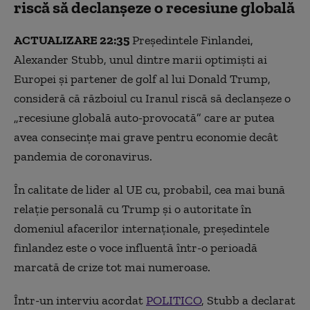
riscă să declanșeze o recesiune globală
„Dacă acesta este obiectivul, nu cred că îl veți atinge”: le
spune Merz americanilor
ACTUALIZARE 22:35
Președintele Finlandei,
Navele chineze renunță la încercarea de a ieși din
Alexander Stubb, unul dintre marii optimiști ai
Strâmtoarea Ormuz, în ciuda asigurărilor Iranului
Europei și partener de golf al lui Donald Trump,
privind trecerea în siguranță
consideră că războiul cu Iranul riscă să declanșeze o
Companiile aeriene anulează tot mai multe zboruri pe
„recesiune globală auto-provocată” care ar putea
fondul intensificării conflictului dintre SUA și Israel
împotriva Iranului
avea consecințe mai grave pentru economie decât
pandemia de coronavirus.
Garda Revoluționară Iraniană îi avertizează pe angajații
companiilor industriale americane și israeliene din O.
În calitate de lider al UE cu, probabil, cea mai bună
Mijlociu să se evacueze
relație personală cu Trump și o autoritate în
Marco Rubio susține că războiul din Iran „se va încheia în
domeniul afacerilor internaționale, președintele
câteva săptămâni, nu luni”
finlandez este o voce influentă într-o perioadă
Creșterea vertiginoasă a prețurilor la energie: reuniune
marcată de crize tot mai numeroase.
a miniștrilor europeni marți
Într-un interviu acordat
Peste 300 de militari americani au fost răniți de la
POLITICO
, Stubb a declarat