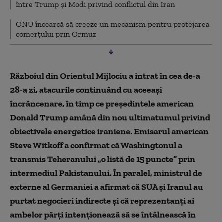
între Trump și Modi privind conflictul din Iran
ONU încearcă să creeze un mecanism pentru protejarea
comerţului prin Ormuz
Ankara menționează o posibilă întâlnire în acest
weekend în Pakistan cu Egiptul și Arabia Saudită pe
tema războiului
Războiul din Orientul Mijlociu a intrat în cea de-a
28-a zi, atacurile continuând cu aceeași
Iranul acceptă să „faciliteze și să accelereze” ajutorul
încrâncenare, în timp ce președintele american
umanitar prin Strâmtoarea Ormuz
Donald Trump amână din nou ultimatumul privind
AIEA afirmă că nu s-a înregistrat o creștere a nivelurilor
obiectivele energetice iraniene. Emisarul american
de radiații în urma atacului israelian asupra Ardakan
Steve Witkoff a confirmat că Washingtonul a
Un oficial iranian: Teheranul analizează dacă să răspundă
transmis Teheranului „o listă de 15 puncte” prin
la propunerea SUA de armistițiu
intermediul Pakistanului. În paralel, ministrul de
Cel puțin 20 persoane au murit în urma atacurilor
externe al Germaniei a afirmat că SUA și Iranul au
americano-israeliene din vestul Iranului, potrivit presei
purtat negocieri indirecte și că reprezentanți ai
de stat
ambelor părți intenționează să se întâlnească în