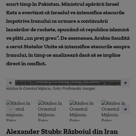
Teheranul acuză încălcarea termenului dat de Donald
scurt timp în Pakistan. Ministrul apărării Israel
Trump
Katz a avertizat că Israelul va intensifica atacurile
Iran: Închiderea Strâmtorii Ormuz pentru navele
împotriva Iranului ca urmare a continuării
americane și israeliene este o „măsură legitimă”
lansărilor de rachete, spunând că republica islamică
Un aliat neașteptat pentru Israel: Uganda
va plăti „un preț greu”. De asemenea, Arabia Saudită
a cerut Statelor Unite să intensifice atacurile asupra
Portugalia propune o subvenție pentru motorină pentru
Iranului, în timp ce analizează dacă să se implice
a atenua impactul războiului
direct în conflict.
Criza energetică ar putea obliga Germania să mențină
centralele pe cărbune în funcțiune mai mult timp (Merz)
DESCHIDE GALERIA FOTO
Până în prezent, SUA au folosit peste 850 de rachete
Război în Orientul Mijlociu. Foto: Profimedia Images
Tomahawk împotriva Iranului
ONU avertizează că Libanul se confruntă cu un risc real
de „catastrofă umanitară”
Atacurile aeriene americano-israeliene au vizat două
uzine siderurgice din Iran
Alexander Stubb: Războiul din Iran