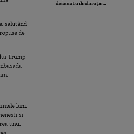
desenat o declarație...
e, salutând
propuse de
 lui Trump
 ambasada
cum.
imele luni.
menești și
area unui
nei.