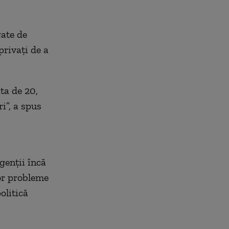
gate de
privați de a
ta de 20,
ri”, a spus
genții încă
lor probleme
olitică