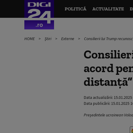
POLITICĂ
ACTUALITATE
E
HOME
Știri
Externe
Consilierii lui Trump recunos
Consilier
acord pen
distanță”
Data actualizării:
15.01.2025
Data publicării:
15.01.2025 1
Președintele ucrainean Volod