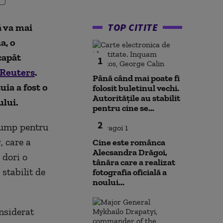
TOP CITITE
ă va mai
a, o
capăt
1
Reuters
.
Până când mai poate fi
uia a fost
o
folosit buletinul vechi.
Autoritățile au stabilit
ului.
pentru cine se...
2
Trump pentru
, care a
Cine este românca
Alecsandra Drăgoi,
 dori o
tânăra care a realizat
 stabilit de
fotografia oficială a
noului...
onsiderat