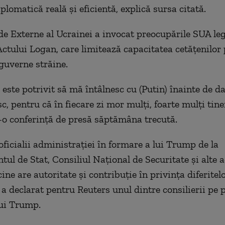
plomatică reală și eficientă, explică sursa citată.
de Externe al Ucrainei a invocat preocupările SUA le
Actului Logan, care limitează capacitatea cetățenilor 
guverne străine.
 este potrivit să mă întâlnesc cu (Putin) înainte de da
c, pentru că în fiecare zi mor mulți, foarte mulți tine
o conferință de presă săptămâna trecută.
oficialii administrației în formare a lui Trump de la
ul de Stat, Consiliul Național de Securitate și alte a
ine are autoritate și contribuție în privința diferite
 a declarat pentru Reuters unul dintre consilierii pe p
lui Trump.