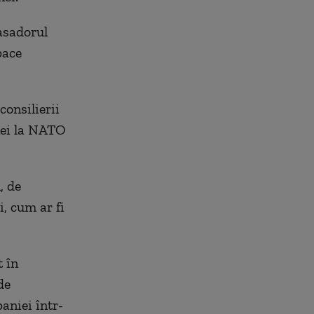
asadorul
pace
consilierii
inei la NATO
, de
, cum ar fi
 în
de
aniei într-