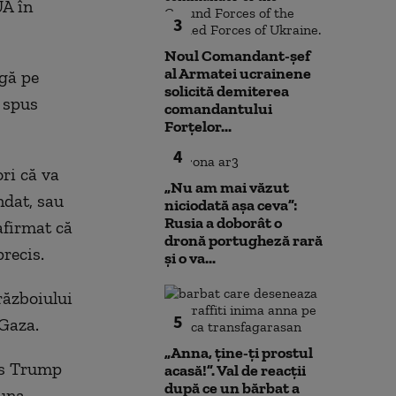
UA în
3
Noul Comandant-șef
al Armatei ucrainene
ngă pe
solicită demiterea
a spus
comandantului
Forțelor...
4
ri că va
„Nu am mai văzut
ndat, sau
niciodată așa ceva”:
Rusia a doborât o
afirmat că
dronă portugheză rară
precis.
și o va...
războiului
5
 Gaza.
„Anna, ţine-ţi prostul
pus Trump
acasă!”. Val de reacții
după ce un bărbat a
luna