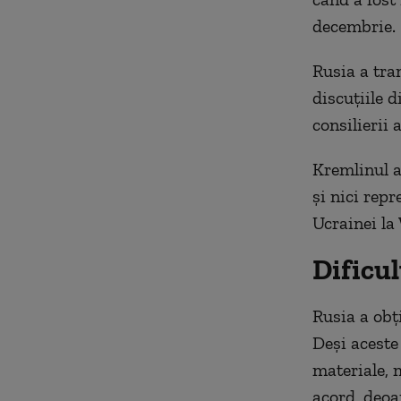
decembrie.
Rusia a tra
discuțiile 
consilierii 
Kremlinul a
și nici rep
Ucrainei la
Dificul
Rusia a obț
Deși aceste
materiale, 
acord, deoa