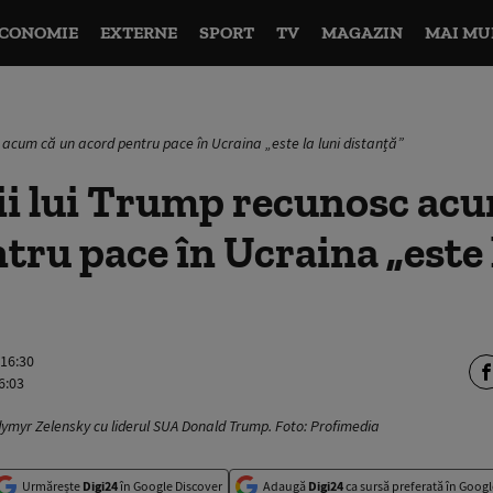
CONOMIE
EXTERNE
SPORT
TV
MAGAZIN
MAI MU
c acum că un acord pentru pace în Ucraina „este la luni distanță”
ii lui Trump recunosc ac
tru pace în Ucraina „este 
 16:30
6:03
ymyr Zelensky cu liderul SUA Donald Trump. Foto: Profimedia
Urmărește
Digi24
în Google Discover
Adaugă
Digi24
ca sursă preferată în Googl