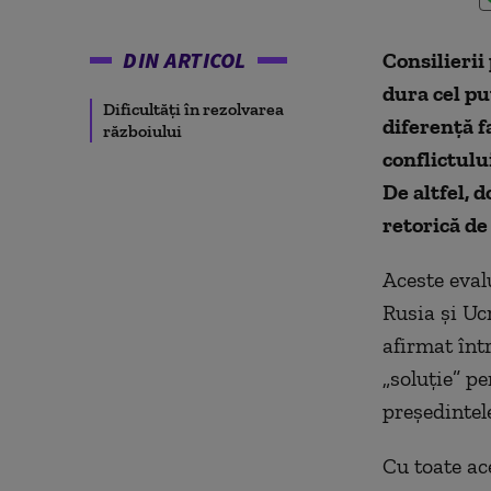
DIN ARTICOL
Consilieri
dura cel pu
Dificultăți în rezolvarea
diferență f
războiului
conflictulu
De altfel, 
retorică de
Aceste eval
Rusia și Uc
afirmat înt
„soluție” pe
președintele
Cu toate ace