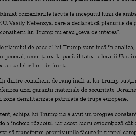
bliniat comentariile făcute la începutul lunii de amb
NU, Vasily Nebenzya, care a declarat că planurile de 
consilierii lui Trump nu erau „ceva de interes”.
le planului de pace al lui Trump sunt încă în analiză, 
 în general, renunțarea la posibilitatea aderării Ucra
a actualelor linii de front.
i dintre consilierii de rang înalt ai lui Trump susțin
ferirea unei garanții materiale de securitate Ucrainei
i zone demilitarizate patrulate de trupe europene.
zent, echipa lui Trump nu a avut un progres constant
de a încheia războiul, iar acest lucru evidențiază cât 
ste să transformi promisiunile făcute în timpul camp