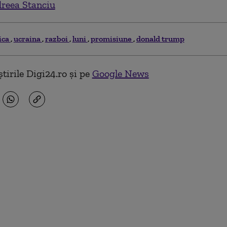
reea Stanciu
tica
ucraina
razboi
luni
promisiune
donald trump
tirile Digi24.ro și pe
Google News