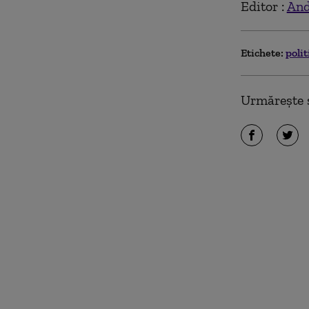
Editor :
And
Etichete:
poli
Urmărește ș