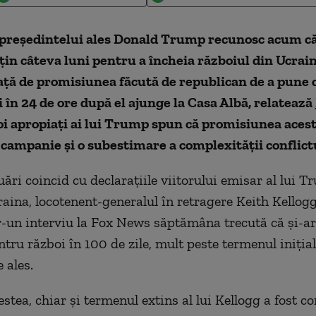
i președintelui ales Donald Trump recunosc acum c
țin câteva luni pentru a încheia
războiul din Ucrain
ață de promisiunea făcută de republican de a pune 
i în 24 de ore după el ajunge la Casa Albă, relatează
doi apropiați ai lui Trump spun că promisiunea acest
 campanie și o subestimare a complexității conflict
uări coincid cu declarațiile viitorului emisar al lui 
raina, locotenent-generalul în retragere Keith Kellogg
r-un interviu la Fox News săptămâna trecută că și-ar
ntru război în 100 de zile, mult peste termenul inițial
 ales.
stea, chiar și termenul extins al lui Kellogg a fost c