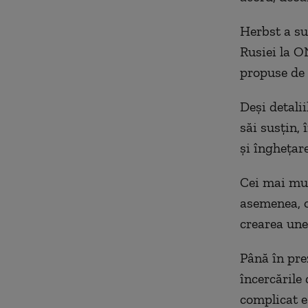
Herbst a su
Rusiei la O
propuse de 
Deși detalii
săi susțin,
și înghețare
Cei mai mulț
asemenea, o
crearea une
Până în pre
încercările 
complicat e