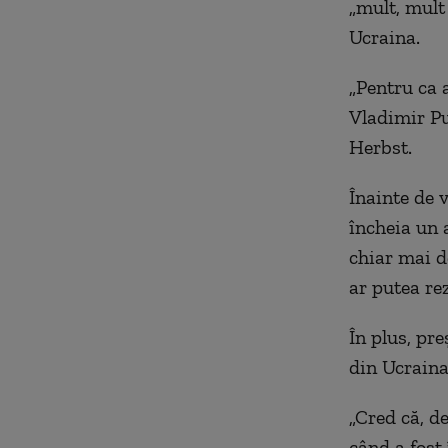
„mult, mult
Ucraina.
„Pentru ca 
Vladimir Pu
Herbst.
Înainte de 
încheia un 
chiar mai d
ar putea rez
În plus, pre
din Ucraina
„Cred că, de
când a fost