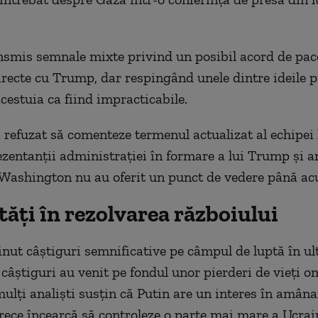
nsmis semnale mixte privind un posibil acord de pac
directe cu Trump, dar respingând unele dintre ideile 
acestuia ca fiind impracticabile.
 refuzat să comenteze termenul actualizat al echipei
rezentanții administrației în formare a lui Trump și
 Washington nu au oferit un punct de vedere până a
tăți în rezolvarea războiului
inut câștiguri semnificative pe câmpul de luptă în ult
 câștiguri au venit pe fondul unor pierderi de vieți o
mulți analiști susțin că Putin are un interes în amân
rece încearcă să controleze o parte mai mare a Ucrai