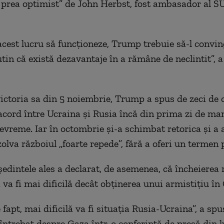
 prea optimist” de John Herbst, fost ambasador al S
acest lucru să funcționeze, Trump trebuie să-l convi
tin că există dezavantaje în a rămâne de neclintit”, 
victoria sa din 5 noiembrie, Trump a spus de zeci de o
acord între Ucraina și Rusia încă din prima zi de ma
evreme. Iar în octombrie și-a schimbat retorica și a 
olva războiul „foarte repede”, fără a oferi un termen 
ședintele ales a declarat, de asemenea, că încheierea 
 va fi mai dificilă decât obținerea unui armistițiu în
 fapt, mai dificilă va fi situația Rusia-Ucraina”, a s
 întrebat despre Gaza într-o conferință de presă din 