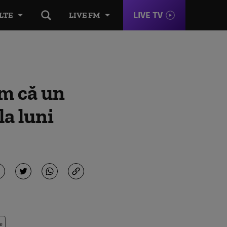
LIVE TV
LTE
LIVE FM
um că un
la luni
e