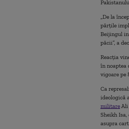
Pakistanulu
„De la înce
părţile impl
Beijingul in
păcii”, a dec
Reacția vine
în noaptea 
vigoare pe 
Ca represal
ideologică 
militare
Ali
Sheikh Isa,
asupra cart