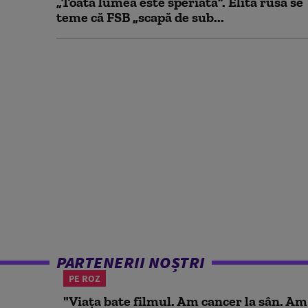
„Toată lumea este speriată”. Elita rusă se
teme că FSB „scapă de sub...
PARTENERII NOȘTRI
PE ROZ
"Viața bate filmul. Am cancer la sân. Am