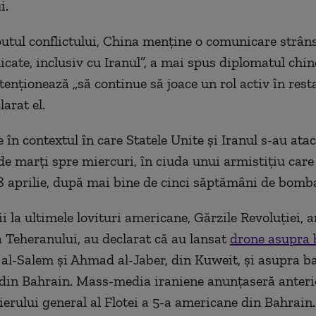
i.
putul conflictului, China menţine o comunicare strân
icate, inclusiv cu Iranul”, a mai spus diplomatul chin
tenţionează „să continue să joace un rol activ în rest
larat el.
 în contextul în care Statele Unite şi Iranul s-au ata
de marţi spre miercuri, în ciuda unui armistiţiu care 
8 aprilie, după mai bine de cinci săptămâni de bom
ii la ultimele lovituri americane, Gărzile Revoluţiei, 
a Teheranului, au declarat că au lansat
drone asupra 
 al-Salem şi Ahmad al-Jaber, din Kuweit, şi asupra ba
 din Bahrain. Mass-media iraniene anunţaseră anteri
ierului general al Flotei a 5-a americane din Bahrain.