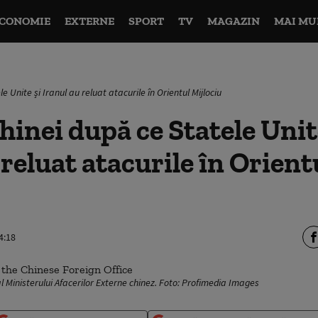
CONOMIE
EXTERNE
SPORT
TV
MAGAZIN
MAI MU
 Unite și Iranul au reluat atacurile în Orientul Mijlociu
hinei după ce Statele Unit
 reluat atacurile în Orient
4:18
al Ministerului Afacerilor Externe chinez. Foto: Profimedia Images