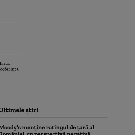
Ultimele știri
Moody's menține ratingul de țară al
României, cu perspectivă negativă