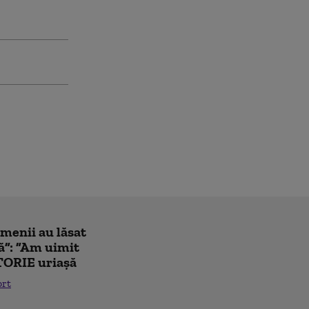
amenii au lăsat
ă”: ”Am uimit
TORIE uriașă
ort