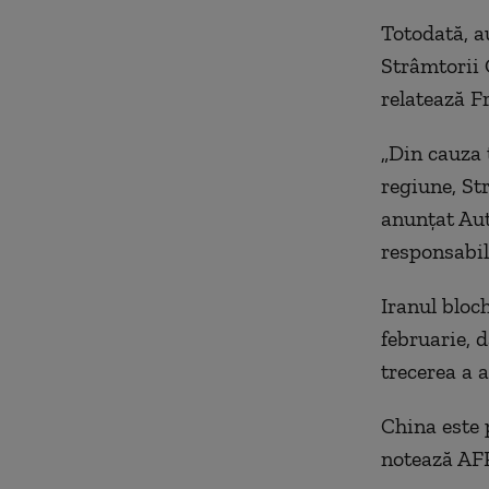
Totodată, a
Strâmtorii 
relatează F
„Din cauza 
regiune, St
anunţat Aut
responsabil
Iranul bloc
februarie, 
trecerea a 
China este 
notează AFP