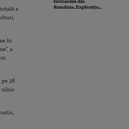
farmaciile din
România. Explicația...
totală a
rburi,
ne în
e”, a
ism
 pe 28
 zilnic
matic,