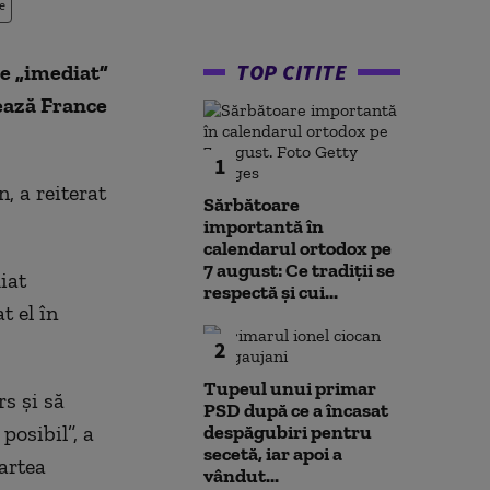
e
TOP CITITE
ze „imediat”
tează France
1
, a reiterat
Sărbătoare
importantă în
calendarul ortodox pe
7 august: Ce tradiții se
iat
respectă și cui...
t el în
2
Tupeul unui primar
s şi să
PSD după ce a încasat
posibil”, a
despăgubiri pentru
secetă, iar apoi a
partea
vândut...