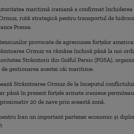
utoritatea maritimă iraniană a confirmat închiderea 
Ormuz, rută strategică pentru transportul de hidroca
rance Presse.
tensiunilor provocate de agresiunea forţelor america
râmtoarea Ormuz va rămâne închisă până la noi ordin
oritatea Strâmtorii din Golful Persic (PGSA), organ
 de gestionarea acestei căi maritime.
hează Strâmtoarea Ormuz de la începutul conflictului
dar până în prezent forţele armate iraniene permiteau
aproximativ 20 de nave prin această zonă.
pentru Iran un important partener economic şi diplo
.