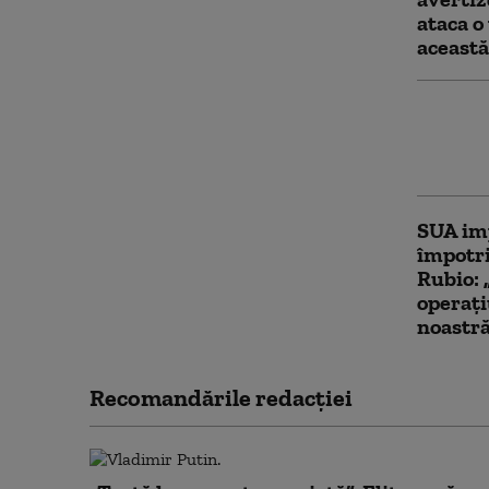
ataca o
aceast
Trump î
naștere
prima t
SUA im
împotr
Rubio: 
operaţi
noastr
Recomandările redacţiei