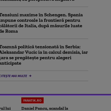
Tensiuni maxime în Schengen. Spania
impune controale la frontieră pentru
călătorii de Italia, după măsurile luate
de Roma
Toamnă politică tensionată în Serbia:
Aleksandar Vucic ia în calcul demisia, iar
țara se pregătește pentru alegeri
anticipate
CITEȘTE MAI MULTE
FANATIK.RO
ul lui
Daniel Pancu, scandal la