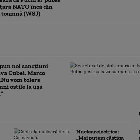
 țară NATO încă din
ă toamnă (WSJ)
ncearcă din nou să limiteze cetățenia prin
 în SUA, după ce Curtea Supremă i-a blocat
entativă
pun noi sancţiuni
iva Cubei. Marco
„Nu vom tolera
uni ostile la uşa
ă”
Nuclearelectrica:
„Mai putem câștiga