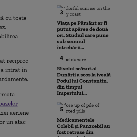
3
să cu toate
Viața pe Pământ ar fi
ez.
putut apărea de două
ori. Studiul care pune
abilirea
sub semnul
întrebării...
4
cat reciproc
Nivelul scăzut al
a intrat în
Dunării a scos la iveală
bardamente.
Podul lui Constantin,
din timpul
Imperiului...
armata
bazelor
5
zei aeriene
Medicamentele
or un atac
Colebil și Panzcebil au
fost retrase din