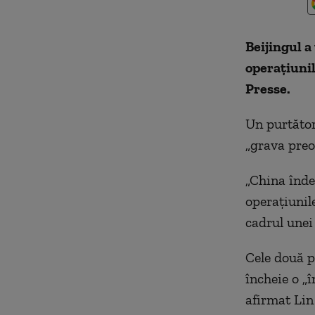
Beijingul a
operaţiunil
Presse.
Un purtător
„grava preoc
„China înde
operaţiunile
cadrul unei
Cele două p
încheie o „î
afirmat Lin