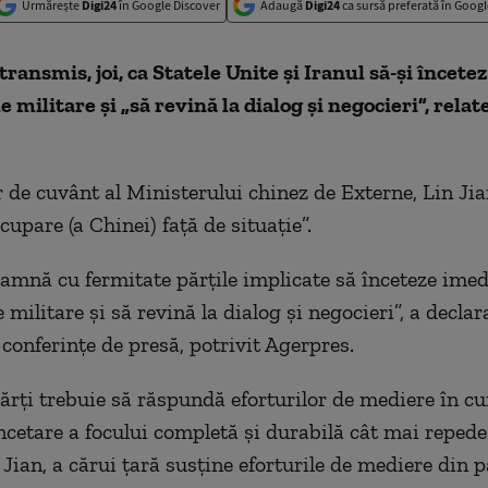
Urmărește
Digi24
în Google Discover
Adaugă
Digi24
ca sursă preferată în Googl
 transmis, joi, ca Statele Unite şi Iranul să-şi încete
e militare și „să revină la dialog și negocieri”, rela
 de cuvânt al Ministerului chinez de Externe, Lin Jian
upare (a Chinei) faţă de situaţie”.
amnă cu fermitate părţile implicate să înceteze imed
 militare şi să revină la dialog şi negocieri”, a declara
 conferinţe de presă, potrivit Agerpres.
ărţi trebuie să răspundă eforturilor de mediere în cur
ncetare a focului completă şi durabilă cât mai repede 
 Jian, a cărui ţară susţine eforturile de mediere din 