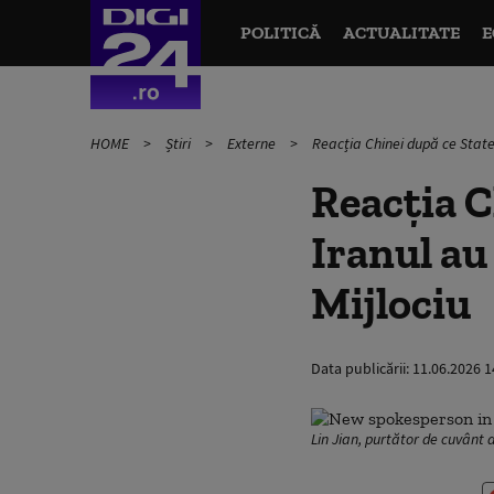
POLITICĂ
ACTUALITATE
E
HOME
Știri
Externe
Reacția Chinei după ce Statele
Reacția C
Iranul au
Mijlociu
Data publicării:
11.06.2026 1
Lin Jian, purtător de cuvânt 