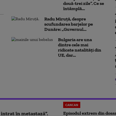
două-trei zile”. Ce se
întâmplă...
Radu Miruță, despre
scufundarea barjelor pe
Dunăre: „Guvernul...
Bulgaria are una
dintre cele mai
ridicate natalități din
UE, dar...
CANCAN
 intrat în metastază".
Episodul extrem din dosar