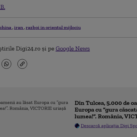
.B.
china
iran
razboi in orientul mijlociu
tirile Digi24.ro și pe
Google News
Din Tulcea, 5.000 de o
Europa cu ”gura căscat
lumea!”. România, VIC
Descarcă aplicația Digi Sp