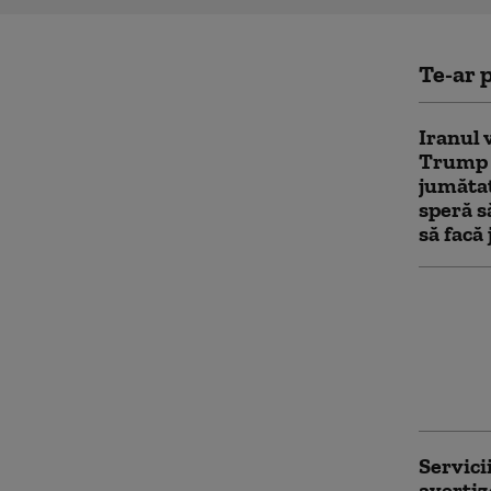
Te-ar p
Iranul 
Trump p
jumăta
speră s
să facă 
Noi măs
Trump 
univers
privind
protest
Servici
avertiz