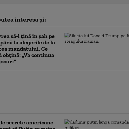
utea interesa și:
vrea să-l țină în șah pe
ână la alegerile de la
tea mandatului. Ce
ă obțină: „Va continua
jocuri”
uri ale administrației
împotriva
ităților: Investigații
 admiterea și
ele pro-palestiniene
ile secrete americane
ează că Putin ar putea