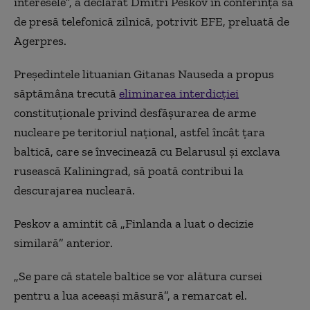
interesele”, a declarat Dmitri Peskov în conferinţa sa
de presă telefonică zilnică, potrivit EFE, preluată de
Agerpres.
Preşedintele lituanian Gitanas Nauseda a propus
săptămâna trecută
eliminarea interdicţiei
constituţionale privind desfăşurarea de arme
nucleare pe teritoriul naţional, astfel încât ţara
baltică, care se învecinează cu Belarusul şi exclava
rusească Kaliningrad, să poată contribui la
descurajarea nucleară.
Peskov a amintit că „Finlanda a luat o decizie
similară” anterior.
„Se pare că statele baltice se vor alătura cursei
pentru a lua aceeaşi măsură”, a remarcat el.