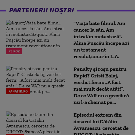
PARTENERII NOȘTRI
"Viața bate filmul. Am
cancer la sân. Am
intrat în metastază".
Alina Pușcău începe azi
un tratament
PE ROZ
revoluționar în L.A.
Penalty și roșu pentru
Rapid? Cristi Balaj,
verdict ferm: „A fost
mai mult decât atât!”.
FANATIK.RO
De ce VAR nu a greșit că
nu l-a chemat pe...
Episodul extrem din
dosarul lui Cătălin
Avramescu, cercetat de
DIICOT: 'A plecat în