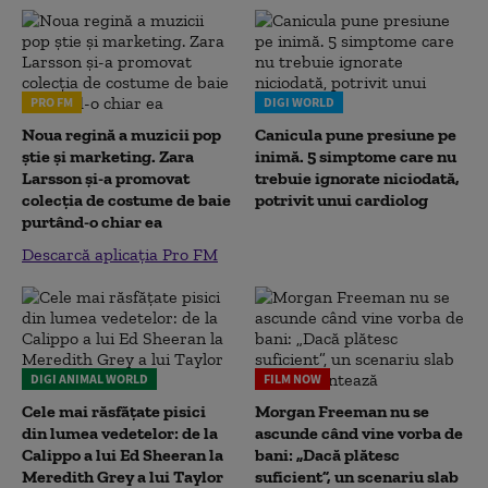
PRO FM
DIGI WORLD
Noua regină a muzicii pop
Canicula pune presiune pe
știe și marketing. Zara
inimă. 5 simptome care nu
Larsson și-a promovat
trebuie ignorate niciodată,
colecția de costume de baie
potrivit unui cardiolog
purtând-o chiar ea
Descarcă aplicația Pro FM
DIGI ANIMAL WORLD
FILM NOW
Cele mai răsfățate pisici
Morgan Freeman nu se
din lumea vedetelor: de la
ascunde când vine vorba de
Calippo a lui Ed Sheeran la
bani: „Dacă plătesc
Meredith Grey a lui Taylor
suficient”, un scenariu slab