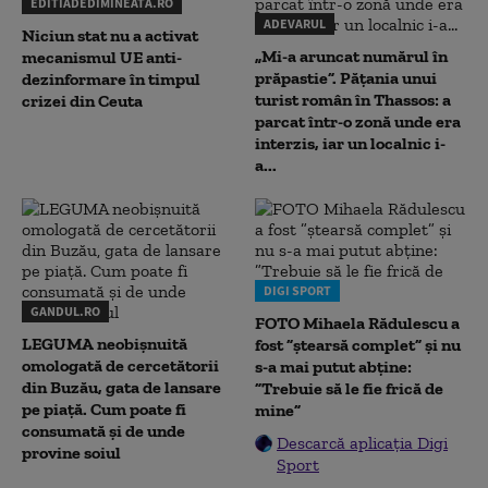
EDITIADEDIMINEATA.RO
ADEVARUL
Niciun stat nu a activat
„Mi-a aruncat numărul în
mecanismul UE anti-
prăpastie”. Pățania unui
dezinformare în timpul
turist român în Thassos: a
crizei din Ceuta
parcat într-o zonă unde era
interzis, iar un localnic i-
a...
DIGI SPORT
GANDUL.RO
FOTO Mihaela Rădulescu a
LEGUMA neobișnuită
fost ”ștearsă complet” și nu
omologată de cercetătorii
s-a mai putut abține:
din Buzău, gata de lansare
”Trebuie să le fie frică de
pe piață. Cum poate fi
mine”
consumată și de unde
Descarcă aplicația Digi
provine soiul
Sport