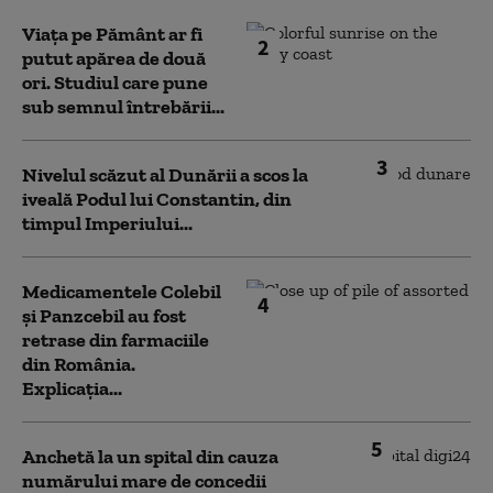
Viața pe Pământ ar fi
2
putut apărea de două
ori. Studiul care pune
sub semnul întrebării...
3
Nivelul scăzut al Dunării a scos la
iveală Podul lui Constantin, din
timpul Imperiului...
Medicamentele Colebil
4
și Panzcebil au fost
retrase din farmaciile
din România.
Explicația...
5
Anchetă la un spital din cauza
numărului mare de concedii