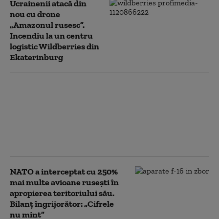
Ucrainenii atacă din
nou cu drone
„Amazonul rusesc”.
Incendiu la un centru
logistic Wildberries din
Ekaterinburg
Bloomberg: Economia
de război a Rusiei
alimentează creşteri
salariale pe care
companiile nu şi le
permit
NATO a interceptat cu 250%
mai multe avioane rusești în
apropierea teritoriului său.
Bilanț îngrijorător: „Cifrele
nu mint”