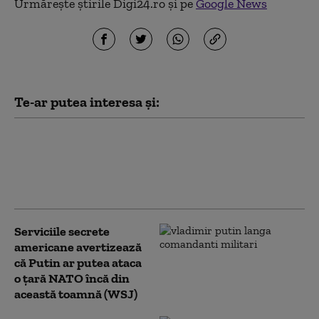
Urmărește știrile Digi24.ro și pe
Google News
Te-ar putea interesa și:
Peste jumătate dintre ucraineni
se opun „categoric” cedării
Donbasului. Ce opinie au despre
„înghețarea” războiului (sondaj)
Serviciile secrete
americane avertizează
că Putin ar putea ataca
o țară NATO încă din
această toamnă (WSJ)