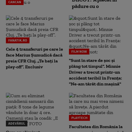
CANCAN
pădure cu o
FANATIK.RO
Cele 4 transferuri pe care le
FILM NOW
face Marius Șumudică dacă
"Sunt în stare de șoc și
preia CFR Cluj. „Te bați la
plâng tot timpul". Minnie
play-off”. Exclusiv
Driver a trecut printr-un
accident teribil în Franța:
"Ne-am târât din mașină"
PLAYTECH
ADEVĂRUL
Facultatea din România la