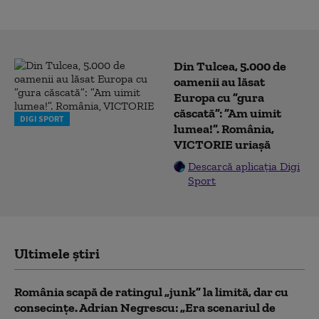
Din Tulcea, 5.000 de
oamenii au lăsat
Europa cu ”gura
căscată”: ”Am uimit
DIGI SPORT
lumea!”. România,
VICTORIE uriașă
Descarcă aplicația Digi
Sport
Ultimele știri
România scapă de ratingul „junk” la limită, dar cu
consecinţe. Adrian Negrescu: „Era scenariul de