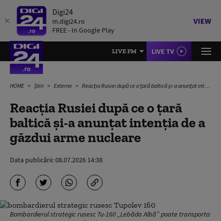
Digi24
VIEW
m.digi24.ro
FREE - In Google Play
LIVE TV
LIVE FM
HOME
Știri
Externe
Reacția Rusiei după ce o țară baltică și-a anunțat intenția de a găzdui arme nucleare
Reacția Rusiei după ce o țară
baltică și-a anunțat intenția de a
găzdui arme nucleare
Data publicării:
08.07.2026 14:38
Bombardierul strategic rusesc Tu-160 „Lebăda Albă” poate transporta