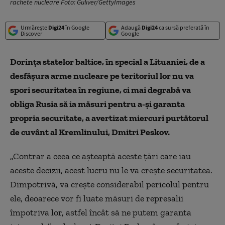
rachete nucleare Foto: Guliver/GettyImages
Urmărește
Digi24
în Google
Adaugă
Digi24
ca sursă preferată în
Discover
Google
Dorinţa statelor baltice, în special a Lituaniei, de a
desfăşura arme nucleare pe teritoriul lor nu va
spori securitatea în regiune, ci mai degrabă va
obliga Rusia să ia măsuri pentru a-şi garanta
propria securitate, a avertizat miercuri purtătorul
de cuvânt al Kremlinului, Dmitri Peskov.
„Contrar a ceea ce aşteaptă aceste ţări care iau
aceste decizii, acest lucru nu le va creşte securitatea.
Dimpotrivă, va creşte considerabil pericolul pentru
ele, deoarece vor fi luate măsuri de represalii
împotriva lor, astfel încât să ne putem garanta