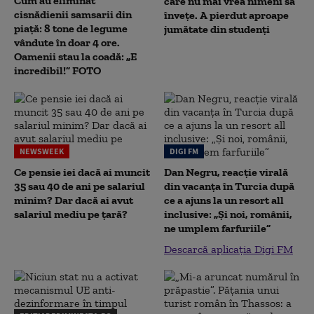
Cum au eliminat
care nu mai vrea nimeni să
cisnădienii samsarii din
înveţe. A pierdut aproape
piață: 8 tone de legume
jumătate din studenţi
vândute în doar 4 ore.
Oamenii stau la coadă: „E
incredibil!” FOTO
NEWSWEEK
DIGI FM
Ce pensie iei dacă ai muncit
Dan Negru, reacție virală
35 sau 40 de ani pe salariul
din vacanța în Turcia după
minim? Dar dacă ai avut
ce a ajuns la un resort all
salariul mediu pe țară?
inclusive: „Și noi, românii,
ne umplem farfuriile”
Descarcă aplicația Digi FM