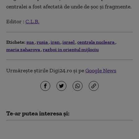
centralei a fost afectată de unde de şoc şi fragmente.
Editor :
C.L.B.
Etichete:
sua
rusia
iran
israel
centrala nucleara
maria zaharova
razboi in orientul mijlociu
Urmărește știrile Digi24.ro și pe
Google News
Te-ar putea interesa și:
Radu Miruță: Rusia își
va modifica în