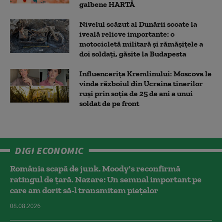
galbene HARTĂ
Nivelul scăzut al Dunării scoate la
iveală relicve importante: o
motocicletă militară și rămășițele a
doi soldați, găsite la Budapesta
Influencerița Kremlinului: Moscova le
vinde războiul din Ucraina tinerilor
ruși prin soția de 25 de ani a unui
soldat de pe front
DIGI ECONOMIC
România scapă de junk. Moody's reconfirmă
ratingul de țară. Nazare: Un semnal important pe
care am dorit să-l transmitem piețelor
08.08.2026