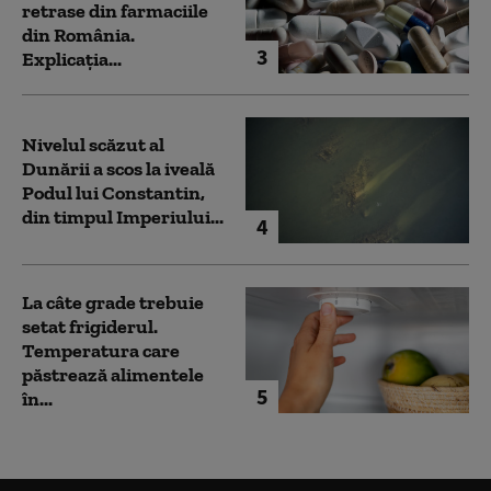
retrase din farmaciile
din România.
3
Explicația...
Nivelul scăzut al
Dunării a scos la iveală
Podul lui Constantin,
din timpul Imperiului...
4
La câte grade trebuie
setat frigiderul.
Temperatura care
păstrează alimentele
5
în...