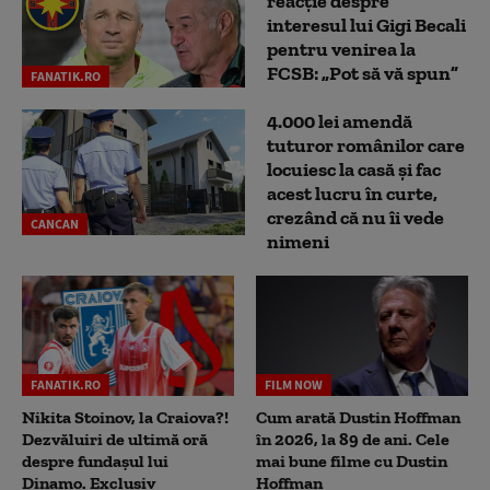
reacție despre
interesul lui Gigi Becali
pentru venirea la
FCSB: „Pot să vă spun”
FANATIK.RO
4.000 lei amendă
tuturor românilor care
locuiesc la casă și fac
acest lucru în curte,
crezând că nu îi vede
CANCAN
nimeni
FANATIK.RO
FILM NOW
Nikita Stoinov, la Craiova?!
Cum arată Dustin Hoffman
Dezvăluiri de ultimă oră
în 2026, la 89 de ani. Cele
despre fundașul lui
mai bune filme cu Dustin
Dinamo. Exclusiv
Hoffman