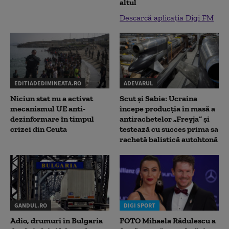
altul
Descarcă aplicația Digi FM
EDITIADEDIMINEATA.RO
ADEVARUL
Niciun stat nu a activat
Scut și Sabie: Ucraina
mecanismul UE anti-
începe producția în masă a
dezinformare în timpul
antirachetelor „Freyja” și
crizei din Ceuta
testează cu succes prima sa
rachetă balistică autohtonă
GANDUL.RO
DIGI SPORT
Adio, drumuri în Bulgaria
FOTO Mihaela Rădulescu a