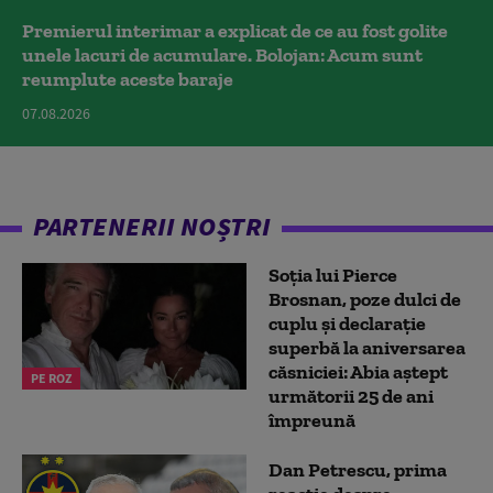
Premierul interimar a explicat de ce au fost golite
unele lacuri de acumulare. Bolojan: Acum sunt
reumplute aceste baraje
07.08.2026
PARTENERII NOȘTRI
Soția lui Pierce
Brosnan, poze dulci de
cuplu și declarație
superbă la aniversarea
căsniciei: Abia aștept
PE ROZ
următorii 25 de ani
împreună
Dan Petrescu, prima