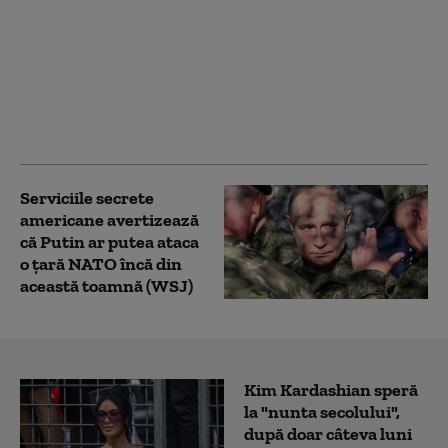
Noi măsuri ale
administrației Trump
împotriva
universităților:
Investigații privind
admiterea și protestele
pro-palestiniene
Serviciile secrete
americane avertizează
că Putin ar putea ataca
o țară NATO încă din
această toamnă (WSJ)
Kim Kardashian speră
la "nunta secolului",
după doar câteva luni