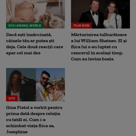
DIGI ANIMAL WORLD
FILM NOW
Dacă ești însărcinată,
Mărturisirea tulburătoare
câinele tău ar putea ști
a lui William Shatner. El și
deja. Cele două reacții care
fiica lui s-au luptat cu
apar cel mai des
cancerul în același timp.
Cum au învins boala
UTV
Gina Pistol a vorbit pentru
prima dată despre relația
cu tatăl ei. Cum i-a
schimbat viața fiica sa,
Josephine