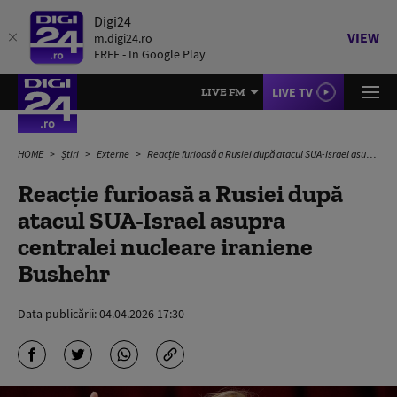
Digi24
VIEW
m.digi24.ro
FREE - In Google Play
LIVE TV
LIVE FM
HOME
Știri
Externe
Reacție furioasă a Rusiei după atacul SUA-Israel asupra centralei nucleare iraniene Bushehr
Reacție furioasă a Rusiei după
atacul SUA-Israel asupra
centralei nucleare iraniene
Bushehr
Data publicării:
04.04.2026 17:30