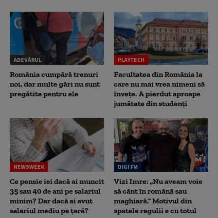
ADEVĂRUL
PLAYTECH
România cumpără trenuri
Facultatea din România la
noi, dar multe gări nu sunt
care nu mai vrea nimeni să
pregătite pentru ele
înveţe. A pierdut aproape
jumătate din studenţi
NEWSWEEK
DIGI FM
Ce pensie iei dacă ai muncit
Vizi Imre: „Nu aveam voie
35 sau 40 de ani pe salariul
să cânt în română sau
minim? Dar dacă ai avut
maghiară.” Motivul din
salariul mediu pe țară?
spatele regulii e cu totul