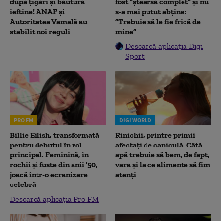
după țigări și băutură
fost ”ștearsă complet” și nu
ieftine! ANAF și
s-a mai putut abține:
Autoritatea Vamală au
”Trebuie să le fie frică de
stabilit noi reguli
mine”
Descarcă aplicația Digi
Sport
PRO FM
DIGI WORLD
Billie Eilish, transformată
Rinichii, printre primii
pentru debutul în rol
afectați de caniculă. Câtă
principal. Feminină, în
apă trebuie să bem, de fapt,
rochii și fuste din anii '50,
vara și la ce alimente să fim
joacă într-o ecranizare
atenți
celebră
Descarcă aplicația Pro FM