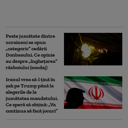
continuare tactica, iar
noi va trebui să ne
adaptăm permanent
Peste jumătate dintre
ucraineni se opun
„categoric” cedării
Donbasului. Ce opinie
au despre „înghețarea”
războiului (sondaj)
Iranul vrea să-l țină în
șah pe Trump până la
alegerile de la
jumătatea mandatului.
Ce speră să obțină: „Va
continua să facă jocuri”