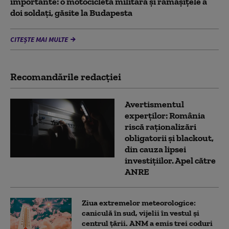
importante: o motocicletă militară și rămășițele a
doi soldați, găsite la Budapesta
CITEȘTE MAI MULTE
Recomandările redacţiei
Avertismentul
experților: România
riscă raționalizări
obligatorii și blackout,
din cauza lipsei
investițiilor. Apel către
ANRE
Ziua extremelor meteorologice:
caniculă în sud, vijelii în vestul și
centrul țării. ANM a emis trei coduri