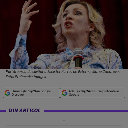
Purtătoarea de cuvânt a Ministerului rus de Externe, Maria Zaharova.
Foto: Profimedia Images
Urmărește
Digi24
în Google
Adaugă
Digi24
ca sursă preferată în
Discover
Google
DIN ARTICOL