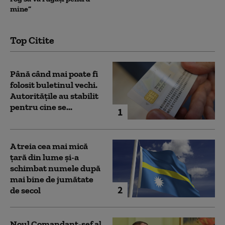
mine”
Top Citite
Până când mai poate fi
folosit buletinul vechi.
Autoritățile au stabilit
pentru cine se...
1
A treia cea mai mică
țară din lume și-a
schimbat numele după
mai bine de jumătate
2
de secol
Noul Comandant-șef al