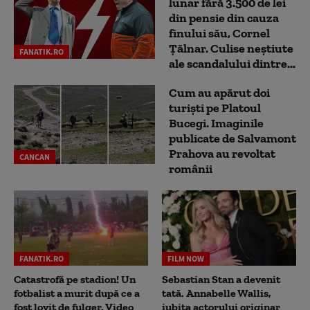
lunar fără 3.500 de lei
din pensie din cauza
finului său, Cornel
Țălnar. Culise neștiute
FANATIK.RO
ale scandalului dintre...
Cum au apărut doi
turiști pe Platoul
Bucegi. Imaginile
publicate de Salvamont
Prahova au revoltat
CANCAN
românii
FANATIK.RO
FILM NOW
Catastrofă pe stadion! Un
Sebastian Stan a devenit
fotbalist a murit după ce a
tată. Annabelle Wallis,
fost lovit de fulger. Video
iubita actorului originar