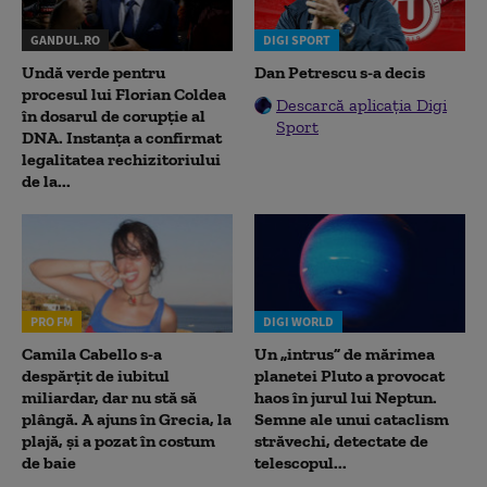
GANDUL.RO
DIGI SPORT
Undă verde pentru
Dan Petrescu s-a decis
procesul lui Florian Coldea
Descarcă aplicația Digi
în dosarul de corupție al
Sport
DNA. Instanța a confirmat
legalitatea rechizitoriului
de la...
PRO FM
DIGI WORLD
Camila Cabello s-a
Un „intrus” de mărimea
despărțit de iubitul
planetei Pluto a provocat
miliardar, dar nu stă să
haos în jurul lui Neptun.
plângă. A ajuns în Grecia, la
Semne ale unui cataclism
plajă, și a pozat în costum
străvechi, detectate de
de baie
telescopul...