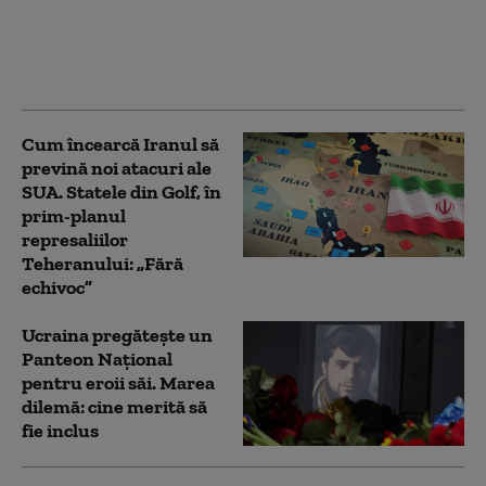
livrărilor de rachete
antiaeriene urmărește
să ne facă mai
cooperanți”
Cum încearcă Iranul să
prevină noi atacuri ale
SUA. Statele din Golf, în
prim-planul
represaliilor
Teheranului: „Fără
echivoc”
Ucraina pregătește un
Panteon Național
pentru eroii săi. Marea
dilemă: cine merită să
fie inclus