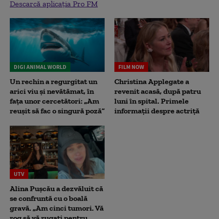
Descarcă aplicația Pro FM
DIGI ANIMAL WORLD
FILM NOW
Un rechin a regurgitat un
Christina Applegate a
arici viu și nevătămat, în
revenit acasă, după patru
fața unor cercetători: „Am
luni în spital. Primele
reușit să fac o singură poză”
informații despre actriță
UTV
Alina Pușcău a dezvăluit că
se confruntă cu o boală
gravă. „Am cinci tumori. Vă
rog să vă rugați pentru