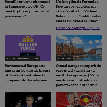
Pensiile ar urma să crească
Un fost pilot de Formula 1
la 1 ianuarie cu 6-8%. Ce
face un apel emoționant
bani în plus ar putea primi
către familia lui Michael
pensionarii?
Schumacher: "Indiferent de
starea lui, vreau să-l văd"
Descarcă aplicația Digi FM
EDITIADEDIMINEATA.RO
ADEVARUL
Parlamentul European a
Orașul european superb de
lansat un joc gratuit în care
care mulți turiști nu au
utilizatorii controlează o
auzit. Are aproape 900 de
campanie de dezinformare
ani de istorie, străduțe de
poveste, canale și castele...