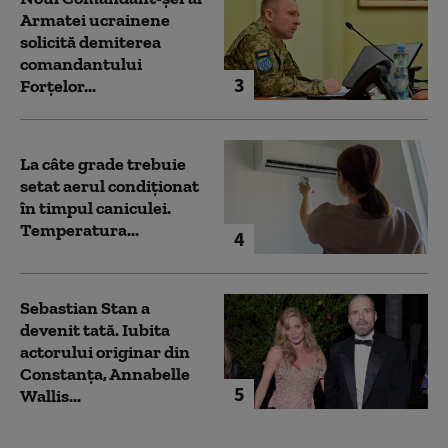
Armatei ucrainene
solicită demiterea
comandantului
3
Forțelor...
La câte grade trebuie
setat aerul condiționat
în timpul caniculei.
Temperatura...
4
Sebastian Stan a
devenit tată. Iubita
actorului originar din
Constanța, Annabelle
5
Wallis...