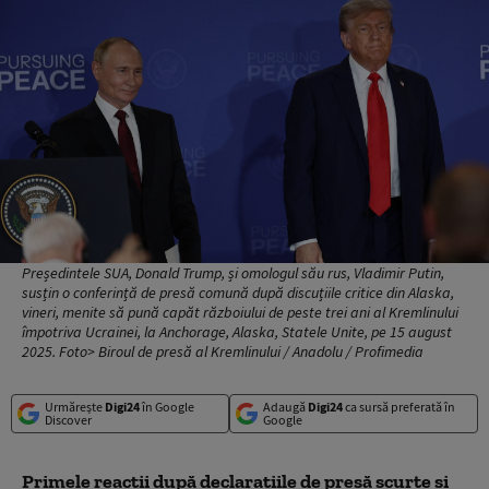
Președintele SUA, Donald Trump, și omologul său rus, Vladimir Putin,
susțin o conferință de presă comună după discuțiile critice din Alaska,
vineri, menite să pună capăt războiului de peste trei ani al Kremlinului
împotriva Ucrainei, la Anchorage, Alaska, Statele Unite, pe 15 august
2025. Foto> Biroul de presă al Kremlinului / Anadolu / Profimedia
Urmărește
Digi24
în Google
Adaugă
Digi24
ca sursă preferată în
Discover
Google
Primele reacţii după declaraţiile de presă scurte şi