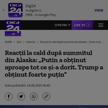
Digi24
VIEW
m.digi24.ro
FREE - In Google Play
LIVE TV
LIVE FM
HOME
Știri
Externe
Reacții la cald după summitul din Alaska: „Putin a obţinut aproape tot ce şi-a dorit. Trump a obţinut foarte puţin”
Reacții la cald după summitul
din Alaska: „Putin a obţinut
aproape tot ce şi-a dorit. Trump a
obţinut foarte puţin”
Data publicării:
16.08.2025 06:45