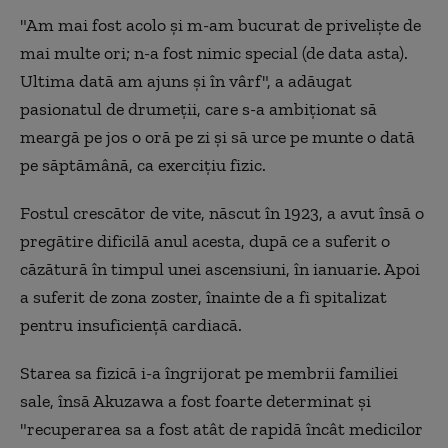
"Am mai fost acolo şi m-am bucurat de privelişte de
mai multe ori; n-a fost nimic special (de data asta).
Ultima dată am ajuns şi în vârf", a adăugat
pasionatul de drumeţii, care s-a ambiţionat să
meargă pe jos o oră pe zi şi să urce pe munte o dată
pe săptămână, ca exerciţiu fizic.
Fostul crescător de vite, născut în 1923, a avut însă o
pregătire dificilă anul acesta, după ce a suferit o
căzătură în timpul unei ascensiuni, în ianuarie. Apoi
a suferit de zona zoster, înainte de a fi spitalizat
pentru insuficienţă cardiacă.
Starea sa fizică i-a îngrijorat pe membrii familiei
sale, însă Akuzawa a fost foarte determinat şi
"recuperarea sa a fost atât de rapidă încât medicilor