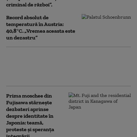
criminal de război”.
Record absolut de
temperatură în Austria:
40,8°C. „Vremea aceasta este
un dezastru”
Departamentul de Stat al
SUA închide consulate în
țări considerate aliați
strategici ai Americii
Prima moschee din
Fujisawa stârnește
dezbateri aprinse
despre identitate în
Japonia: teamă,
proteste și speranța
integrării