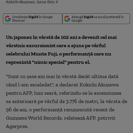
Kokichi Akuzawa. Sursa foto: X
Urmărește
Digi24
în Google
Adaugă
Digi24
ca sursă preferată în
Discover
Google
Un japonez în vârstă de 102 ani a devenit cel mai
vârstnic excursionist care a ajuns pe vârful
celebrului Munte Fuji, o performanţă care nu
reprezintă "nimic special" pentru el.
"Sunt cu şase ani mai în vârstă decât ultima dată
când l-am escaladat", a declarat Kokichi Akuzawa
pentru AFP, luni seară, referindu-se la ascensiunea
sa anterioară pe vârful de 3.776 de metri, la vârsta de
96 de ani, o performanţă recunoscută recent de
Guinness World Records, relatează AFP, potrivit
Agerpres.