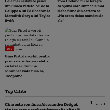
Cele mai răsfățate pisici
Tom Holland nu se ferește
din lumea vedetelor: de la
să spună care sunt cele mai
Calippo a lui Ed Sheeran la
slabe filme din cariera sa:
Meredith Grey a lui Taylor
„Nu eram deloc mândru de
Swift
ele”
UTV
Gina Pistol a vorbit pentru
prima dată despre relația
cu tatăl ei. Cum i-a
schimbat viața fiica sa,
Josephine
Top Citite
1
Cine este românca Alecsandra Drăgoi,
tânăra care a realizat fotografia oficială