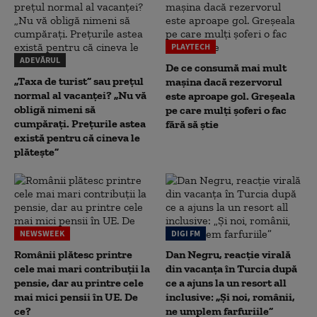
PLAYTECH
ADEVĂRUL
De ce consumă mai mult
„Taxa de turist” sau prețul
mașina dacă rezervorul
normal al vacanței? „Nu vă
este aproape gol. Greșeala
obligă nimeni să
pe care mulți șoferi o fac
cumpărați. Prețurile astea
fără să știe
există pentru că cineva le
plătește”
NEWSWEEK
DIGI FM
Românii plătesc printre
Dan Negru, reacție virală
cele mai mari contribuții la
din vacanța în Turcia după
pensie, dar au printre cele
ce a ajuns la un resort all
mai mici pensii în UE. De
inclusive: „Și noi, românii,
ce?
ne umplem farfuriile”