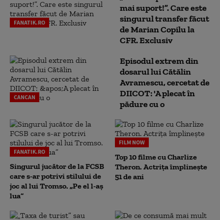
mai suport!”. Care este
singurul transfer făcut
FANATIK.RO
de Marian Copilu la
CFR. Exclusiv
Episodul extrem din
dosarul lui Cătălin
Avramescu, cercetat de
DIICOT: 'A plecat în
CANCAN
pădure cu o
FILM NOW
FANATIK.RO
Top 10 filme cu Charlize
Singurul jucător de la FCSB
Theron. Actrița împlinește
care s-ar potrivi stilului de
51 de ani
joc al lui Tromso. „Pe el l-aș
lua”