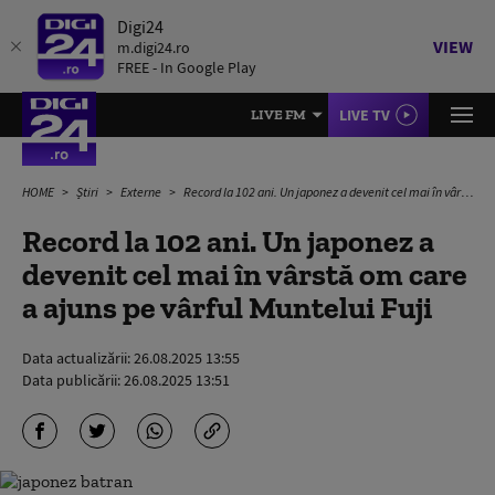
Digi24
VIEW
m.digi24.ro
FREE - In Google Play
LIVE TV
LIVE FM
HOME
Știri
Externe
Record la 102 ani. Un japonez a devenit cel mai în vârstă om care a ajuns pe vârful Muntelui Fuji
Record la 102 ani. Un japonez a
devenit cel mai în vârstă om care
a ajuns pe vârful Muntelui Fuji
Data actualizării:
26.08.2025 13:55
Data publicării:
26.08.2025 13:51