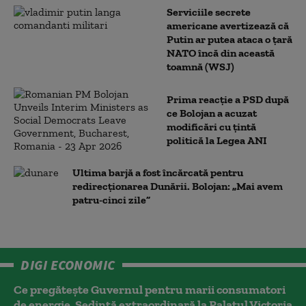
Serviciile secrete
americane avertizează că
Putin ar putea ataca o țară
NATO încă din această
toamnă (WSJ)
Prima reacție a PSD după
ce Bolojan a acuzat
modificări cu țintă
politică la Legea ANI
Ultima barjă a fost încărcată pentru
redirecționarea Dunării. Bolojan: „Mai avem
patru-cinci zile”
DIGI ECONOMIC
Ce pregătește Guvernul pentru marii consumatori
de energie. Ședință extraordinară la Palatul Victoria