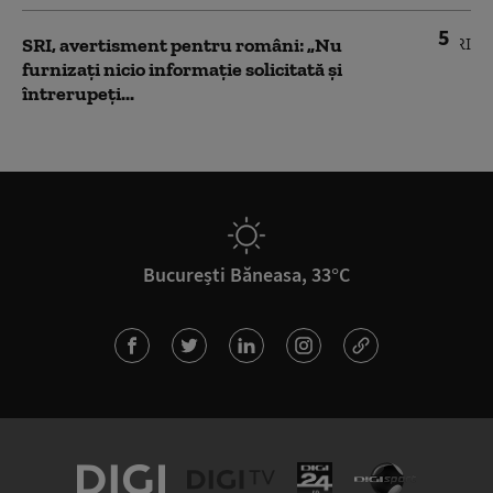
5
SRI, avertisment pentru români: „Nu
furnizați nicio informație solicitată și
întrerupeți...
București Băneasa, 33°C