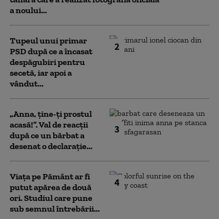
a noului...
Tupeul unui primar
2
PSD după ce a încasat
despăgubiri pentru
secetă, iar apoi a
vândut...
„Anna, ţine-ţi prostul
acasă!”. Val de reacții
3
după ce un bărbat a
desenat o declarație...
Viața pe Pământ ar fi
4
putut apărea de două
ori. Studiul care pune
sub semnul întrebării...