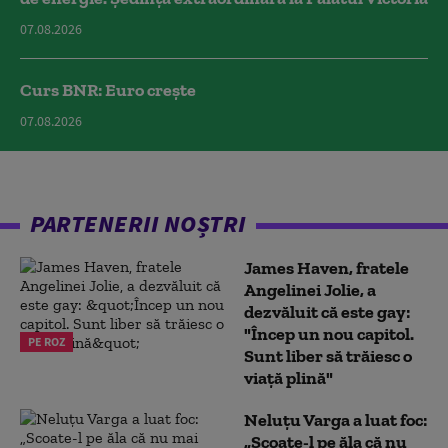
07.08.2026
Curs BNR: Euro crește
07.08.2026
PARTENERII NOȘTRI
James Haven, fratele
Angelinei Jolie, a
dezvăluit că este gay:
"Încep un nou capitol.
PE ROZ
Sunt liber să trăiesc o
viață plină"
Neluțu Varga a luat foc:
„Scoate-l pe ăla că nu