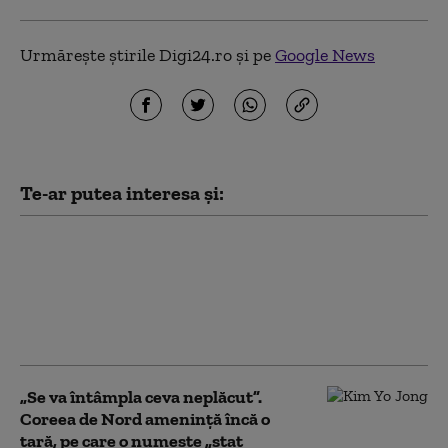
Urmărește știrile Digi24.ro și pe
Google News
Te-ar putea interesa și:
Japonia, în alertă din
cauza taifunului
Dolphin. Peste 5.000 de
persoane au primit
ordin de evacuare
„Se va întâmpla ceva neplăcut”.
Coreea de Nord amenință încă o
țară, pe care o numește „stat