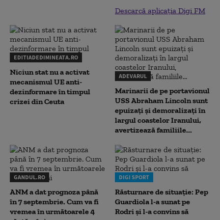
Descarcă aplicația Digi FM
EDITIADEDIMINEATA.RO
Niciun stat nu a activat
ADEVARUL
mecanismul UE anti-
Marinarii de pe portavionul
dezinformare în timpul
USS Abraham Lincoln sunt
crizei din Ceuta
epuizați și demoralizați în
largul coastelor Iranului,
avertizează familiile...
GANDUL.RO
DIGI SPORT
ANM a dat prognoza până
Răsturnare de situație: Pep
în 7 septembrie. Cum va fi
Guardiola l-a sunat pe
vremea în următoarele 4
Rodri și l-a convins să