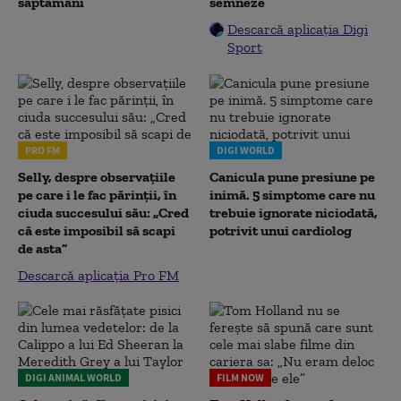
săptămâni
semneze
Descarcă aplicația Digi
Sport
PRO FM
DIGI WORLD
Selly, despre observațiile
Canicula pune presiune pe
pe care i le fac părinții, în
inimă. 5 simptome care nu
ciuda succesului său: „Cred
trebuie ignorate niciodată,
că este imposibil să scapi
potrivit unui cardiolog
de asta”
Descarcă aplicația Pro FM
DIGI ANIMAL WORLD
FILM NOW