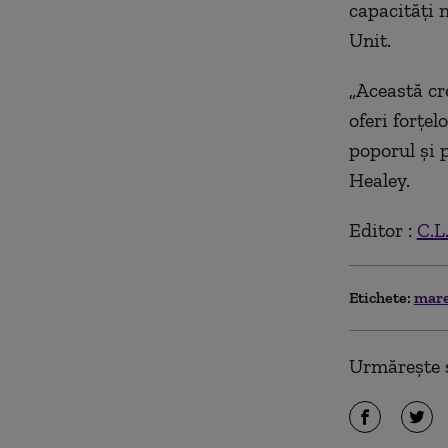
capacităţi 
Unit.
„Această cr
oferi forţe
poporul şi 
Healey.
Editor :
C.L
Etichete:
mare
Urmărește ș