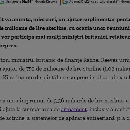
Urmărește
Digi24
în Google Discover
Adaugă
Digi24
ca sursă preferată în Googl
it va anunţa, miercuri, un ajutor suplimentar pent
de milioane de lire sterline, cu ocazia unor reuniuni
re vor participa mai mulţi miniştri britanici, relatea
gerpres.
on, ministrul britanic de finanţe Rachel Reeves urm
ajutor de 752 de milioane de lire sterline (1,02 milia
e Kiev, înainte de o întâlnire cu premierul ucrainean I
 a unui împrumut de 3,36 miliarde de lire sterline, e
ă ajute la cumpărarea de
armament
, inclusiv a rache
de acţiune, a sistemelor de apărare antiaeriană şi a d