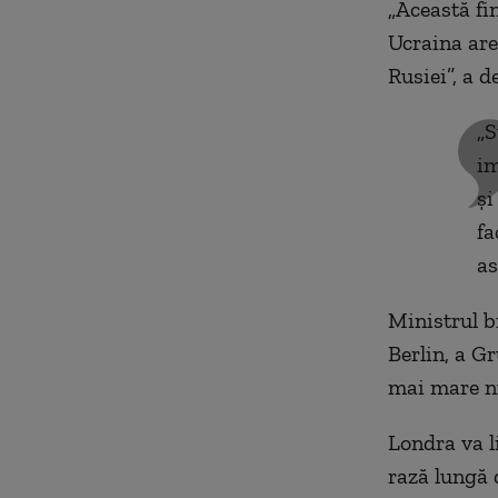
„Această fi
Ucraina are
Rusiei”, a d
„S
im
şi
fa
as
Ministrul br
Berlin, a G
mai mare nu
Londra va l
rază lungă 