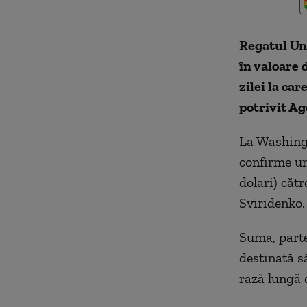
Regatul Un
în valoare 
zilei la ca
potrivit A
La Washingt
confirme un 
dolari) cătr
Sviridenko.
Suma, parte
destinată s
rază lungă 