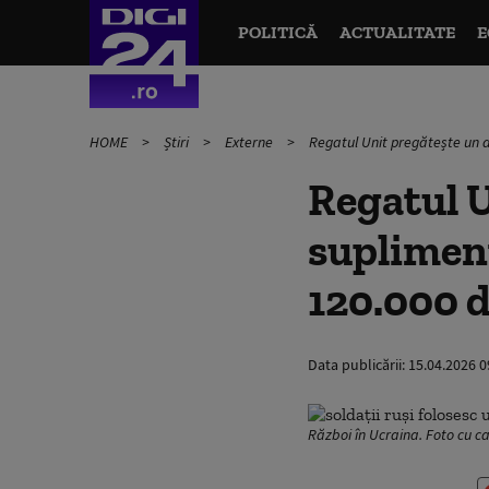
POLITICĂ
ACTUALITATE
E
HOME
Știri
Externe
Regatul Unit pregătește un a
Regatul U
supliment
120.000 
Data publicării:
15.04.2026 0
Război în Ucraina. Foto cu ca