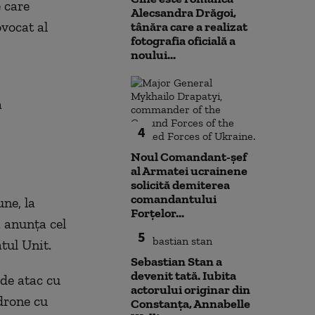
 care
Alecsandra Drăgoi,
vocat al
tânăra care a realizat
fotografia oficială a
noului...
a
4
Noul Comandant-șef
al Armatei ucrainene
solicită demiterea
comandantului
une, la
Forțelor...
 anunţa cel
5
tul Unit.
Sebastian Stan a
devenit tată. Iubita
de atac cu
actorului originar din
 drone cu
Constanța, Annabelle