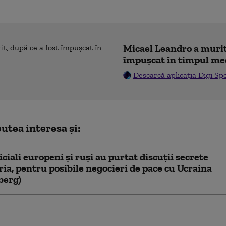
Micael Leandro a murit,
împușcat în timpul me
Descarcă aplicația Digi Sp
utea interesa și:
ficiali europeni și ruși au purtat discuții secrete
ria, pentru posibile negocieri de pace cu Ucraina
berg)
i acuză presiuni asupra Ucrainei:
rea livrărilor de rachete antiaeriene