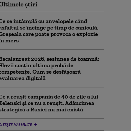
Ultimele știri
Ce se întâmplă cu anvelopele când
asfaltul se încinge pe timp de caniculă.
Greșeala care poate provoca o explozie
în mers
Bacalaureat 2026, sesiunea de toamnă:
Elevii susțin ultima probă de
competențe. Cum se desfășoară
evaluarea digitală
Ce a reușit campania de 40 de zile a lui
Zelenski și ce nu a reușit. Adâncimea
strategică a Rusiei nu mai există
CITEȘTE MAI MULTE