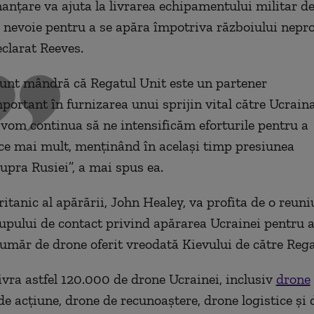
nanţare va ajuta la livrarea echipamentului militar de
 nevoie pentru a se apăra împotriva războiului nepro
eclarat Reeves.
unt mândră că Regatul Unit este un partener
portant în furnizarea unui sprijin vital către Ucrain
 vom continua să ne intensificăm eforturile pentru a
ce mai mult, menţinând în acelaşi timp presiunea
upra Rusiei”, a mai spus ea.
itanic al apărării, John Healey, va profita de o reuni
rupului de contact privind apărarea Ucrainei pentru a
măr de drone oferit vreodată Kievului de către Rega
ivra astfel 120.000 de drone Ucrainei, inclusiv
drone
de acţiune, drone de recunoaştere, drone logistice şi