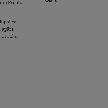
Wallis...
 din Regatul
 luptă va
i apăra
arat John