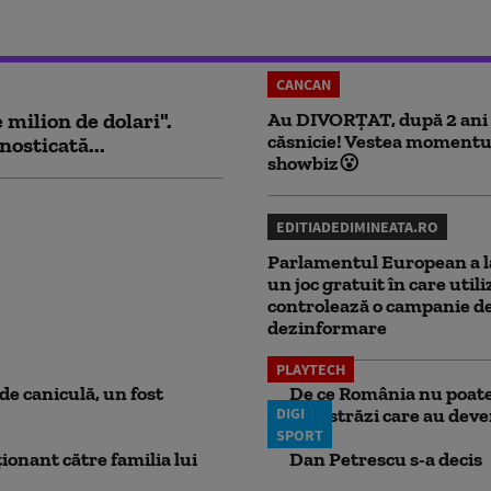
CANCAN
milion de dolari".
Au DIVORȚAT, după 2 ani
căsnicie! Vestea momentu
nosticată...
showbiz😮
EDITIADEDIMINEATA.RO
Parlamentul European a l
un joc gratuit în care utili
controlează o campanie d
dezinformare
PLAYTECH
e caniculă, un fost
De ce România nu poate 
DIGI
autostrăzi care au deven
SPORT
ionant către familia lui
Dan Petrescu s-a decis