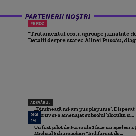
PARTENERII NOȘTRI
PE ROZ
"Tratamentul costă aproape jumătate de 
Detalii despre starea Alinei Pușcău, diag
ADEVĂRUL
„Dimineață mi-am pus plapuma”. Disperat d
DIGI
sportiv și-a amenajat subsolul blocului și...
FM
Un fost pilot de Formula 1 face un apel emoț
Michael Schumacher: "Indiferent de...