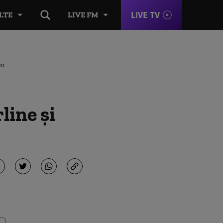
LIVE TV
LTE
LIVE FM
na
line şi