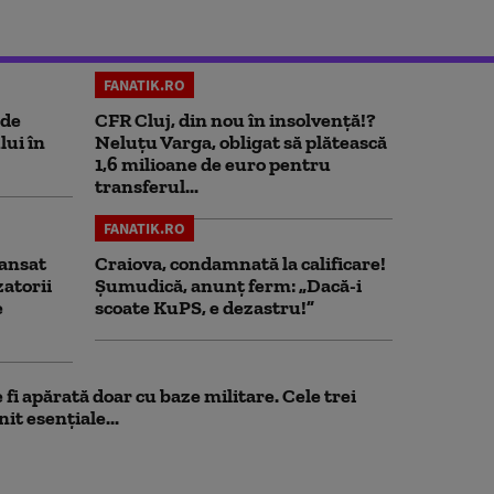
FANATIK.RO
 de
CFR Cluj, din nou în insolvență!?
lui în
Neluțu Varga, obligat să plătească
1,6 milioane de euro pentru
transferul...
FANATIK.RO
ansat
Craiova, condamnată la calificare!
zatorii
Șumudică, anunț ferm: „Dacă-i
e
scoate KuPS, e dezastru!”
fi apărată doar cu baze militare. Cele trei
it esențiale...