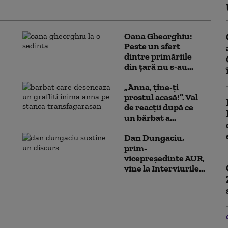
Oana Gheorghiu:
Peste un sfert
dintre primăriile
din țară nu s-au...
„Anna, ţine-ţi
prostul acasă!”. Val
de reacții după ce
un bărbat a...
Dan Dungaciu,
prim-
vicepreședinte AUR,
vine la Interviurile...