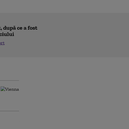
 după ce a fost
ciului
ort