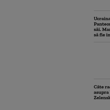
urmăreș
Ucraina
Panteon
săi. Ma
să fie i
Ministr
refuzat
Washing
conside
rasist 
Câte ra
asupra 
Zelensk