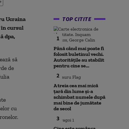
e
TOP CITITE
ru Ucraina
 în cursul
ză dpa,
1
Până când mai poate fi
folosit buletinul vechi.
ează să
Autoritățile au stabilit
pentru cine se...
rde de
2
ulia
A treia cea mai mică
țară din lume și-a
schimbat numele după
ste
mai bine de jumătate
telor cu
de secol
ronelor.
3
Cine este românca