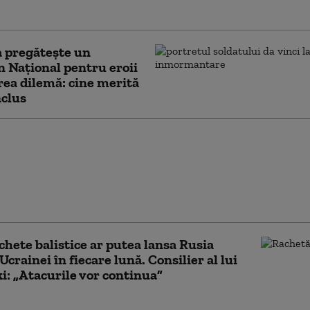
te să ne facă mai cooperanți”
 pregătește un
 Național pentru eroii
rea dilemă: cine merită
nclus
ul de externe britanic a
 să răspundă la
ton dacă îl mai
ră pe Trump „idiot,
şi misogin”
chete balistice ar putea lansa Rusia
Ucrainei în fiecare lună. Consilier al lui
i: „Atacurile vor continua”