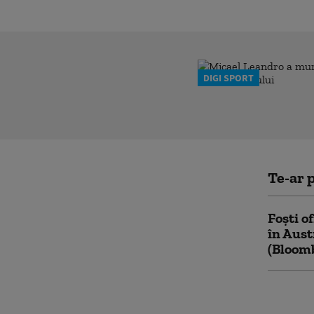
DIGI SPORT
Te-ar p
Foști o
în Aust
(Bloom
Zelensk
„Reduce