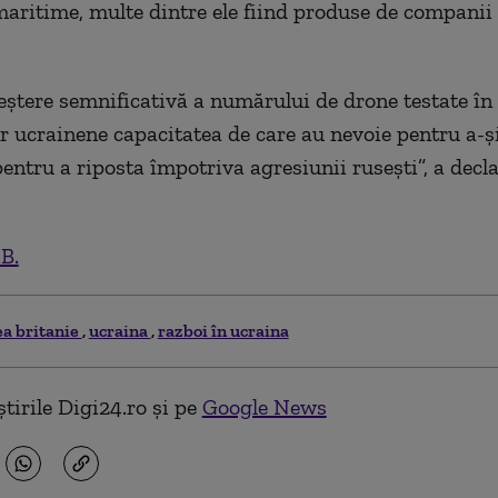
maritime, multe dintre ele fiind produse de companii
eştere semnificativă a numărului de drone testate în
lor ucrainene capacitatea de care au nevoie pentru a-ş
pentru a riposta împotriva agresiunii ruseşti”, a decl
.B.
a britanie
ucraina
razboi în ucraina
tirile Digi24.ro și pe
Google News