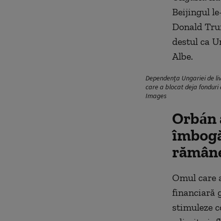
Beijingul le
Donald Trum
destul ca U
Albe.
Dependența Ungariei de livr
care a blocat deja fonduri
Images
Orbán a
îmbogăț
rămâne
Omul care a
financiară 
stimuleze c