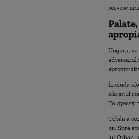
servesc nic
Palate,
apropia
Ungaria va 
adversarul 
aproximativ
În ciuda efo
sfârșitul co
Tölgyessy, 
Orbán a cons
lui. Spre e
lui Orban, 