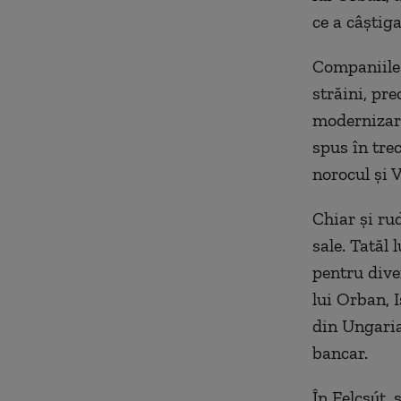
ce a câștiga
Companiile 
străini, pr
modernizare
spus în tre
norocul și 
Chiar și ru
sale. Tatăl
pentru diver
lui Orban, 
din Ungaria,
bancar.
În Felcsút, 