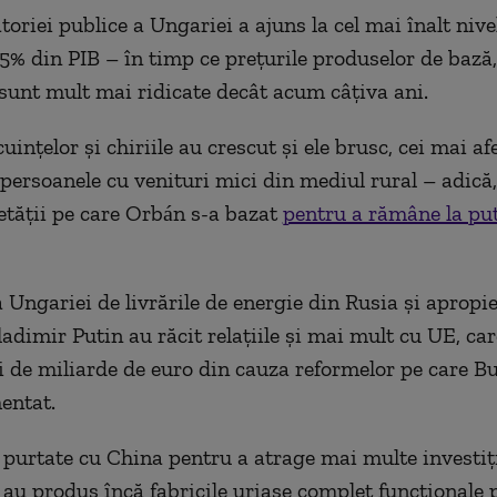
toriei publice a Ungariei a ajuns la cel mai înalt nive
 5% din PIB – în timp ce prețurile produselor de baz
 sunt mult mai ridicate decât acum câțiva ani.
cuințelor și chiriile au crescut și ele brusc, cei mai afe
 persoanele cu venituri mici din mediul rural – adică,
etății pe care Orbán s-a bazat
pentru a rămâne la put
Ungariei de livrările de energie din Rusia și apropie
adimir Putin au răcit relațiile și mai mult cu UE, car
i de miliarde de euro din cauza reformelor pe care 
entat.
 purtate cu China pentru a atrage mai multe investiți
au produs încă fabricile uriașe complet funcționale 