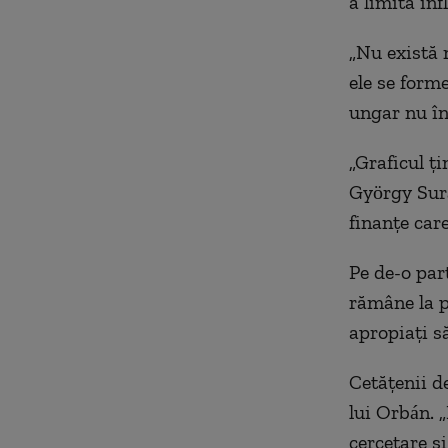
a limita infl
„Nu există 
ele se form
ungar nu înc
„Graficul ți
György Surá
finanțe care
Pe de-o par
rămâne la pu
apropiați să
Cetățenii d
lui Orbán. 
cercetare ș