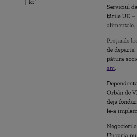
lor”
Serviciul da
țările UE –
alimentele,
Prețurile lo
de departe,
pătura soci
ani
.
Dependența 
Orbán de Vl
deja fondur
le-a implem
Negocierile
Ungaria nu 