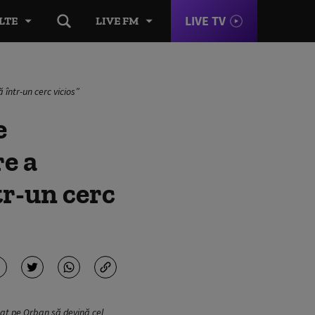
LIVE TV
LTE
LIVE FM
într-un cerc vicios”
e
re a
tr-un cerc
utat pe Orban să devină cel