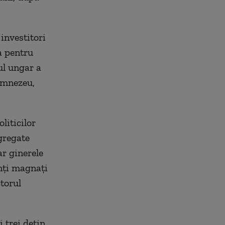
investitori
a pentru
ul ungar a
Dumnezeu,
liticilor
agregate
ar ginerele
anți magnați
ctorul
i trei dețin