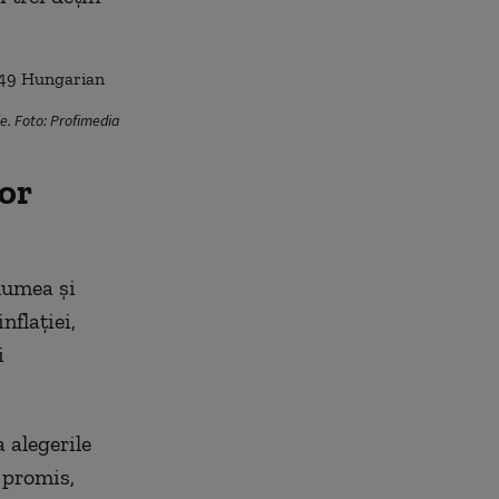
je. Foto: Profimedia
lor
lumea și
nflației,
i
 alegerile
 promis,