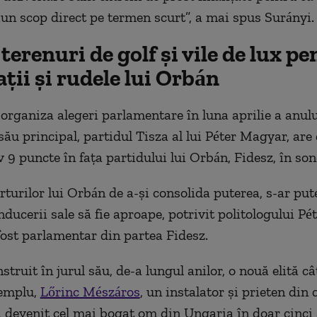
iun scop direct pe termen scurt”, a mai spus Surányi.
 terenuri de golf și vile de lux p
ții și rudele lui Orbán
organiza alegeri parlamentare în luna aprilie a anului
său principal, partidul Tisza al lui Péter Magyar, are 
 9 puncte în fața partidului lui Orbán, Fidesz, în son
rturilor lui Orbán de a-și consolida puterea, s-ar put
nducerii sale să fie aproape, potrivit politologului Pé
fost parlamentar din partea Fidesz.
truit în jurul său, de-a lungul anilor, o nouă elită câ
xemplu,
Lőrinc Mészáros
, un instalator și prieten din 
a devenit cel mai bogat om din Ungaria în doar cinci