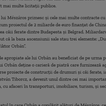
t mai multe licitații publice.
lui Mészáros primesc și cele mai multe contracte cu 
ecum proiectul de 2 miliarde de euro finanțat de Chin
a căii ferate dintre Budapesta și Belgrad. Miliardar
cut că la baza ascensiunii sale stau trei elemente: „
Viktor Orbán”.
de apropiate ale lui Orbán au beneficiat de pe urma po
 lui Orbán deține o carieră de piatră care furnizează 
se proiecte de construcții de drumuri și căi ferate, i
István Tiborcz, a devenit unul dintre cei mai import
 cu afaceri în transporturi, imobiliare, turism, și se
satul în care Orbán a copilărit alături de Mészáros, ce