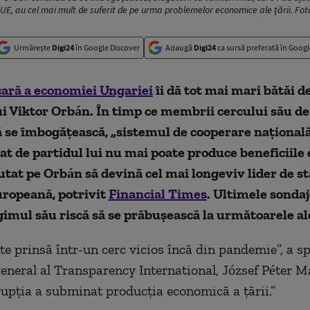
n UE, au cel mai mult de suferit de pe urma problemelor economice ale țării. Fo
Urmărește
Digi24
în Google Discover
Adaugă
Digi24
ca sursă preferată în Googl
cară a economiei Ungariei
îi dă tot mai mari bătăi d
 Viktor Orbán. În timp ce membrii cercului său de
 se îmbogățească, „sistemul de cooperare național
t de partidul lui nu mai poate produce beneficiile
jutat pe Orbán să devină cel mai longeviv lider de st
ropeană, potrivit
Financial Times
. Ultimele sondaj
gimul său riscă să se prăbușească la următoarele al
te prinsă într-un cerc vicios încă din pandemie”, a s
general al Transparency International, József Péter M
rupția a subminat producția economică a țării.”