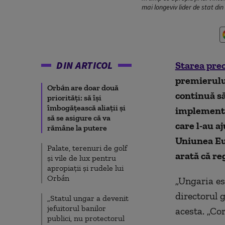
mai longeviv lider de stat di
DIN ARTICOL
Starea pre
premierului
Orbán are doar două
continuă să
priorități: să își
îmbogățească aliații și
implementa
să se asigure că va
care l-au a
rămâne la putere
Uniunea Eu
Palate, terenuri de golf
arată că re
și vile de lux pentru
apropiații și rudele lui
Orbán
„Ungaria es
directorul 
„Statul ungar a devenit
jefuitorul banilor
acesta. „Co
publici, nu protectorul