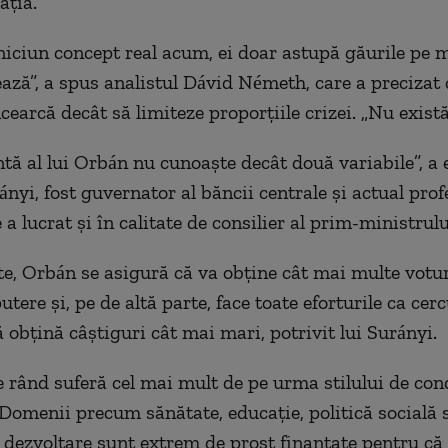
ația.
niciun concept real acum, ei doar astupă găurile pe 
ează”, a spus analistul Dávid Németh, care a precizat
earcă decât să limiteze proporțiile crizei. „Nu există 
ntă al lui Orbán nu cunoaște decât două variabile”, a e
nyi, fost guvernator al băncii centrale și actual prof
 a lucrat și în calitate de consilier al prim-ministrulu
te, Orbán se asigură că va obține cât mai multe votur
tere și, pe de altă parte, face toate eforturile ca cer
 obțină câștiguri cât mai mari, potrivit lui Surányi.
e rând suferă cel mai mult de pe urma stilului de con
„Domenii precum sănătate, educație, politică socială 
i dezvoltare sunt extrem de prost finanțate pentru că 