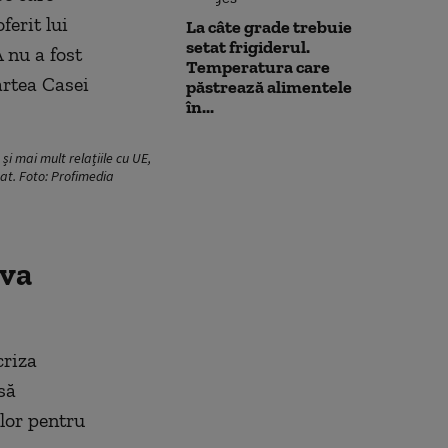
ferit lui
La câte grade trebuie
setat frigiderul.
 nu a fost
Temperatura care
artea Casei
păstrează alimentele
în...
și mai mult relațiile cu UE,
at. Foto: Profimedia
 va
criza
să
lor pentru