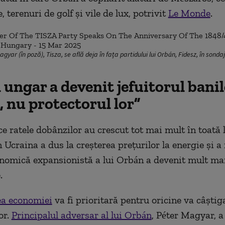
 terenuri de golf și vile de lux, potrivit
Le Monde
.
gyar (în poză), Tisza, se află deja în fața partidului lui Orbán, Fidesz, în sonda
 ungar a devenit jefuitorul bani
, nu protectorul lor”
e ratele dobânzilor au crescut tot mai mult în toată 
 Ucraina a dus la creșterea prețurilor la energie și a i
onomică expansionistă a lui Orbán a devenit mult ma
.
ea economiei
va fi prioritară pentru oricine va câștiga
or.
Principalul adversar al lui Orbán
, Péter Magyar, a