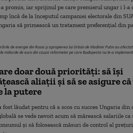
-a promis, iar sprijinul pe care premierul ungar i l-a o
p încă de la începutul campaniei electorale din SUA
ngaria să primească un tratament preferențial din p
ările de energie din Rusia și apropierea lui Orbán de Vladimir Putin au afectat 
 de miliarde de euro din cauza reformelor pe care Budapesta nu le-a implement
re doar două priorități: să își
ească aliații și să se asigure că
 la putere
 fost lăudat pentru că a scos cu succes Ungaria din 
globală se vede nevoit acum să mărească salariile ca 
onsumul și să folosească măsuri de control al prețuri