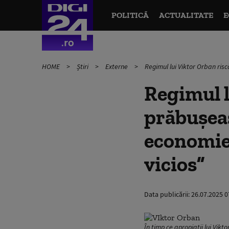
POLITICĂ
ACTUALITATE
E
HOME
Știri
Externe
Regimul lui Viktor Orban risc
Regimul l
prăbușeas
economiei
vicios”
Data publicării:
26.07.2025 0
În timp ce apropiații lui Vik