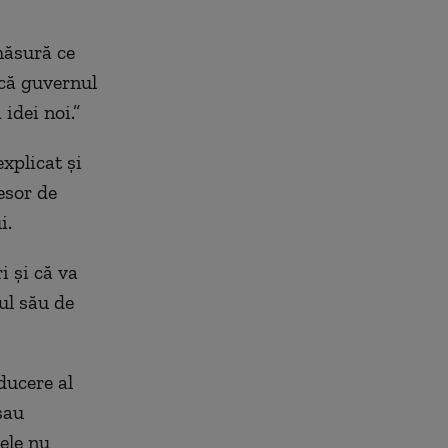
măsură ce
 că guvernul
idei noi.”
xplicat și
esor de
i.
i și că va
cul său de
ducere al
sau
ele nu