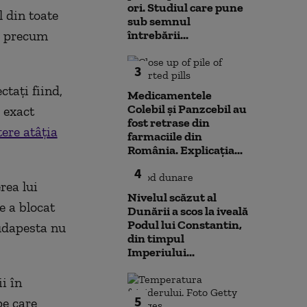
ori. Studiul care pune
l din toate
sub semnul
ă, precum
întrebării...
3
ctați fiind,
Medicamentele
Colebil și Panzcebil au
 exact
fost retrase din
ere atâția
farmaciile din
România. Explicația...
4
rea lui
Nivelul scăzut al
e a blocat
Dunării a scos la iveală
Podul lui Constantin,
Budapesta nu
din timpul
Imperiului...
i în
5
pe care