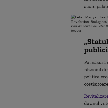
acum palate,
Partidul condus de Péter Ma
Images
„Statul
publici
Pe măsură c
războiul din
politica ec
costisitoare
Revitalizar
de anul viit