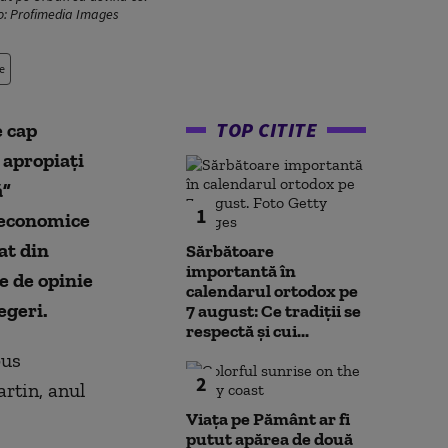
to: Profimedia Images
e
TOP CITITE
e cap
 apropiați
ă”
1
 economice
at din
Sărbătoare
importantă în
e de opinie
calendarul ortodox pe
egeri.
7 august: Ce tradiții se
respectă și cui...
pus
2
artin, anul
Viața pe Pământ ar fi
putut apărea de două