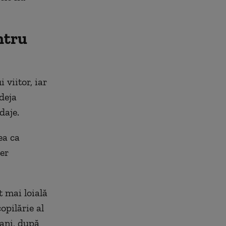
entru
 viitor, iar
deja
daje.
ea ca
ter
t mai loială
copilărie al
 ani, după