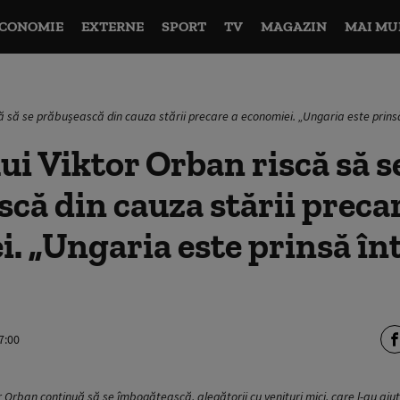
CONOMIE
EXTERNE
SPORT
TV
MAGAZIN
MAI MU
ă să se prăbușească din cauza stării precare a economiei. „Ungaria este prinsă 
ui Viktor Orban riscă să s
că din cauza stării preca
. „Ungaria este prinsă în
7:00
tor Orban continuă să se îmbogățească, alegătorii cu venituri mici, care l-au aj