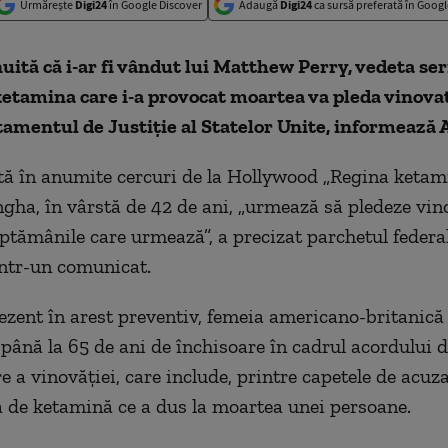
Urmărește
Digi24
în Google Discover
Adaugă
Digi24
ca sursă preferată în Googl
ită că i-ar fi vândut lui Matthew Perry, vedeta ser
ketamina care i-a provocat moartea va pleda vinova
amentul de Justiţie al Statelor Unite, informează 
 în anumite cercuri de la Hollywood „Regina ketami
gha, în vârstă de 42 de ani, „urmează să pledeze vi
săptămânile care urmează”, a precizat parchetul federa
într-un comunicat.
rezent în arest preventiv, femeia americano-britanică 
 până la 65 de ani de închisoare în cadrul acordului 
 a vinovăţiei, care include, printre capetele de acuza
a de ketamină ce a dus la moartea unei persoane.