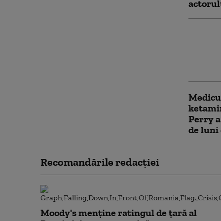
actoru
Petrece
și secr
Noi dez
de drog
Medicul
ketami
Perry a
de luni
Recomandările redacţiei
Moody's menține ratingul de țară al