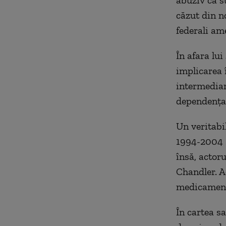
abuziv ca s
căzut din n
federali am
În afara lu
implicarea î
intermediar
dependenţa 
Un veritabil
1994-2004 ş
însă, actor
Chandler. A
medicamente
În cartea s