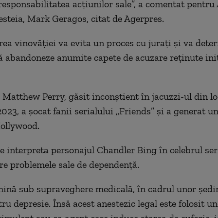
responsabilitatea acţiunilor sale”, a comentat pentru
esteia, Mark Geragos, citat de Agerpres.
ea vinovăţiei va evita un proces cu juraţi şi va dete
ă abandoneze anumite capete de acuzare reţinute iniţ
 Matthew Perry, găsit inconştient în jacuzzi-ul din lo
23, a şocat fanii serialului „Friends” şi a generat un
ollywood.
re interpreta personajul Chandler Bing în celebrul ser
re problemele sale de dependenţă.
mină sub supraveghere medicală, în cadrul unor şedi
ru depresie. Însă acest anestezic legal este folosit u