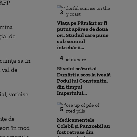
 AFP
3
Viața pe Pământ ar fi
rmina
putut apărea de două
ori. Studiul care pune
ial de
sub semnul
întrebării...
4
cuinţa sa în
Nivelul scăzut al
 val de
Dunării a scos la iveală
Podul lui Constantin,
din timpul
Imperiului...
ial, vorbise
5
nţe de
Medicamentele
Colebil și Panzcebil au
neori în mod
fost retrase din