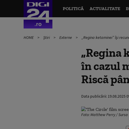
POLITICĂ
ACTUALITATE
E
HOME
Știri
Externe
„Regina ketaminei” își recun
„Regina k
în cazul 
Riscă pân
Data publicării:
19.08.2025 0
Foto: Matthew Perry / Sursa