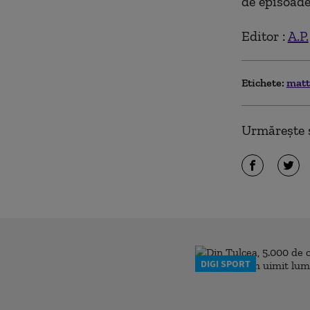
de episoade
Editor :
A.P.
Etichete:
matt
Urmărește ș
DIGI SPORT