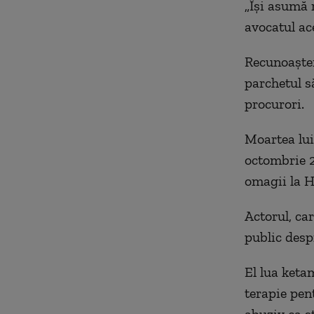
„Îşi asumă 
avocatul ac
Recunoaşter
parchetul s
procurori.
Moartea lui
octombrie 20
omagii la H
Actorul, ca
public desp
El lua keta
terapie pent