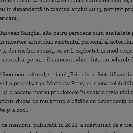
timulent sau ca agent care induce starea de euforie, i
ou în dependenţă în toamna anului 2023, potrivit pro
ericani.
i Jasveen Sangha, alte patru persoane sunt anchetate
n moartea artistului: asistentul personal al actorului
 şi doi medici acuzaţi că ar fi exploatat în mod conşt
actorului, pe care îl numeau „idiot” într-un schimb 
 fenomen cultural, serialul „Friends” a fost difuzat î
i l-a propulsat pe Matthew Perry pe scena celebrităţi
ul şi-a ascuns mereu problemele în spatele jovialului 
ctorul ducea de mult timp o bătălie cu dependenţa d
 şi alcool.
a de memorii, publicată în 2022, a mărturisit că a tre