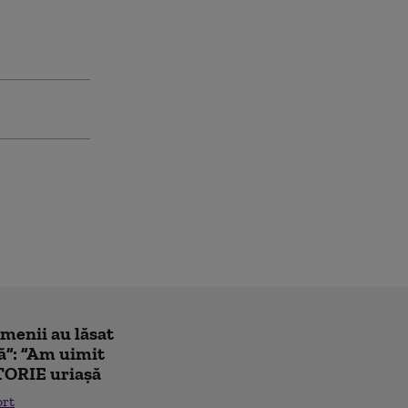
amenii au lăsat
ă”: ”Am uimit
TORIE uriașă
ort