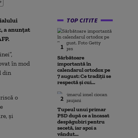
e
TOP CITITE
ialului
t, a anunţat
AFP.
1
nei”,
Sărbătoare
novat în mod
importantă în
calendarul ortodox pe
l din
7 august: Ce tradiții se
respectă și cui...
riscă o
2
de
Tupeul unui primar
re, şi
PSD după ce a încasat
despăgubiri pentru
secetă, iar apoi a
vândut...