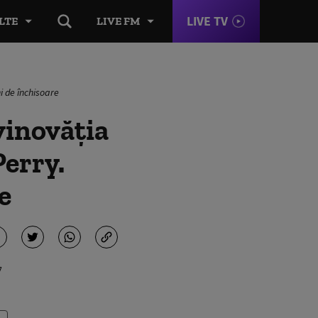
LIVE TV
LTE
LIVE FM
i de închisoare
vinovăția
Perry.
e