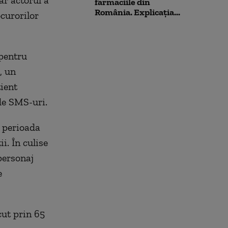
ar actorul a
farmaciile din
România. Explicația...
curorilor
 pentru
, un
ient
de SMS-uri.
n perioada
i. În culise
personaj
e
cut prin 65