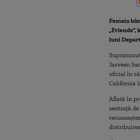
Femeia bănu
„Friends”, 
luni Depart
Supranumită
Jasveen San
oficial în 
California 
Aflată în p
sentinţă de
recunoaştere
distribuire