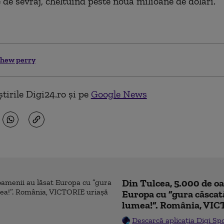
 de sevraj, cheltuind peste nouă milioane de dolari.
hew perry
tirile Digi24.ro și pe
Google News
Din Tulcea, 5.000 de o
Europa cu ”gura căscat
lumea!”. România, VIC
Descarcă aplicația Digi Sp