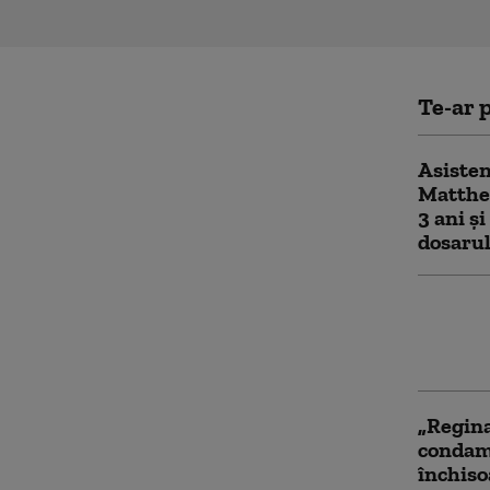
Te-ar p
Asisten
Matthe
3 ani și
dosarul
Moartea
de la H
închiso
„Regina
condamn
închis