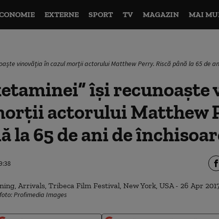
CONOMIE
EXTERNE
SPORT
TV
MAGAZIN
MAI MU
oaște vinovăția în cazul morții actorului Matthew Perry. Riscă până la 65 de an
etaminei” își recunoaște 
morții actorului Matthew 
ă la 65 de ani de închisoar
9:38
 foto: Profimedia Images