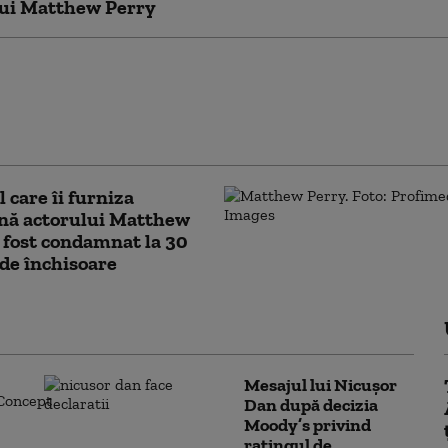
lui Matthew Perry
ri cu elita de la Hollywood
etele „Reginei Ketaminei”:
văluiri despre furnizoarea
uri a lui Matthew Perry
 care îi furniza
nă actorului Matthew
 fost condamnat la 30
 de închisoare
Mesajul lui Nicușor
Dan după decizia
Moody’s privind
ratingul de...