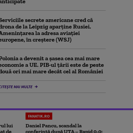
anticipate
Serviciile secrete americane cred că
drona de la Leipzig aparține Rusiei.
Amenințarea la adresa aviației
europene, în creștere (WSJ)
Polonia a devenit a șasea cea mai mare
economie a UE. PIB-ul țării este de peste
două ori mai mare decât cel al României
CITEȘTE MAI MULTE
FANATIK.RO
ul lui
Daniel Pancu, scandal la
at de
conferință după UTA – Rapid 0-0: