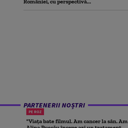
României, cu perspectivă...
PARTENERII NOȘTRI
PE ROZ
"Viața bate filmul. Am cancer la sân. Am
Alina Pușcău începe azi un tratament...