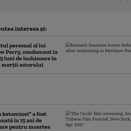
utea interesa și:
tul personal al lui
w Perry, condamnat la
 5 luni de închisoare în
 morții actorului
 lui Matthew Perry: Un fost producător
ollywood a fost condamnat la doi ani de
are
 ketaminei” a fost
ată la 15 ani de
oare pentru moartea