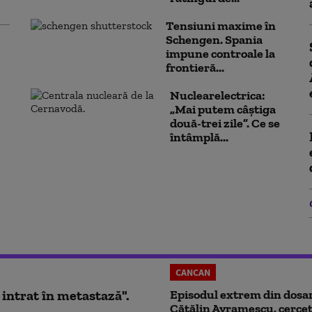
Tensiuni maxime în
Schengen. Spania
impune controale la
frontieră...
Nuclearelectrica:
„Mai putem câștiga
două-trei zile”. Ce se
întâmplă...
CANCAN
 intrat în metastază".
Episodul extrem din dosar
Cătălin Avramescu, cercet