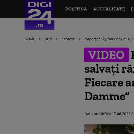
POLITICĂ
ACTUALITATE
E
HOME
Știri
Externe
Reportaj Sky News: Cum sunt
VIDEO
salvați r
Fiecare a
Damme”
Data publicării:
17.06.2022 0