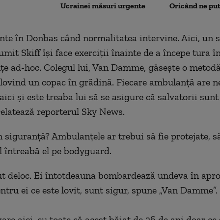
Ucrainei măsuri urgente
Oricând ne pu
nte
î
n Donbas c
â
nd normalitatea
intervine. Aici, un 
it Skiff își face exerciții înainte de a începe tura î
țe ad-hoc.
Colegul lui, Van Damme, găsește o metodă 
, lovind un copac în grădină.
Fiecare ambulanță are n
ci și este treaba lui să se asigure că salvatorii sunt
relatează reporterul Sky News.
n siguranță? Ambulanțele ar trebui să fie protejate, să
îl întreabă el pe bodyguard.
ut deloc. Ei întotdeauna bombardează undeva în apro
ntru ei ce este lovit, sunt sigur, spune „Van Damme”.
are aici, cu toate că acest băiat de 26 de ani doar ce