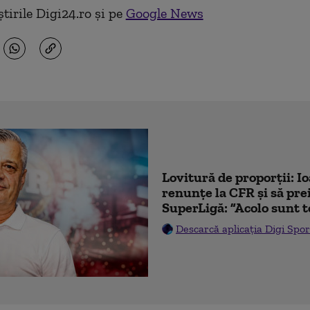
tirile Digi24.ro și pe
Google News
Lovitură de proporții: I
renunțe la CFR și să prei
SuperLigă: ”Acolo sunt t
Descarcă aplicația Digi Spor