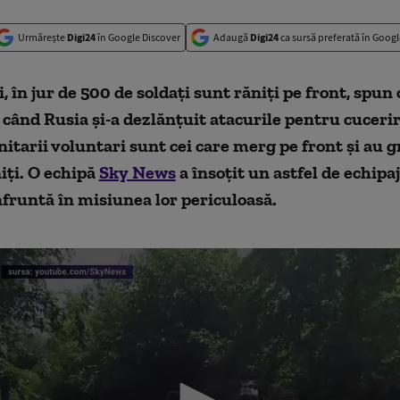
Urmărește
Digi24
în Google Discover
Adaugă
Digi24
ca sursă preferată în Googl
i, în jur de 500 de soldați sunt răniți pe front, spun o
 când Rusia și-a dezlănțuit atacurile pentru cuceri
itarii voluntari sunt cei care merg pe front și au gr
niți. O echipă
Sky News
a însoțit un astfel de echipaj
nfruntă în misiunea lor periculoasă.