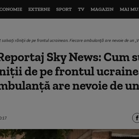
CONOMIE
EXTERNE
SPORT
TV
MAGAZIN
MAI MU
 salvați răniții de pe frontul ucrainean. Fiecare ambulanță are nevoie de un
Reportaj Sky News: Cum s
ăniții de pe frontul ucrain
mbulanță are nevoie de un
0:17