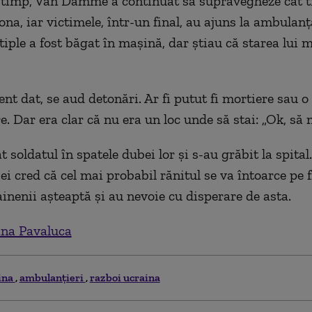
t timp, Van Damme a continuat să supravegheze cât 
ona, iar victimele, într-un final, au ajuns la ambulan
tiple a fost băgat în mașină, dar știau că s
t
area
lui
m
t dat, se aud detonări. Ar fi putut fi mortiere sau 
. Dar era clar că nu era un loc unde să stai: „
Ok, să 
t soldatul în spatele dubei lor și s-au grăbit la spital
i cred că cel mai probabil rănitul se va întoarce pe f
ainenii așteaptă și au nevoie cu disperare de asta.
na Pavaluca
ina
ambulanțieri
razboi ucraina