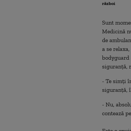
război
Sunt mome
Medicină num
de ambulan
a se relaxa
bodyguard ai
siguranță, 
- Te simți î
siguranță, 
- Nu, absol
contează pe
Este o epuiz