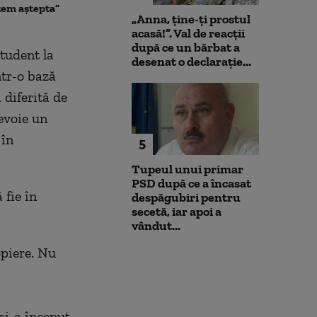
tem aștepta”
anchetatori
„Anna, ţine-ţi prostul
acasă!”. Val de reacții
după ce un bărbat a
student la
desenat o declarație...
ntr-o bază
diferită de
evoie un
 în
5
Tupeul unui primar
PSD după ce a încasat
 fie în
despăgubiri pentru
secetă, iar apoi a
vândut...
piere.
Nu
 și-a început