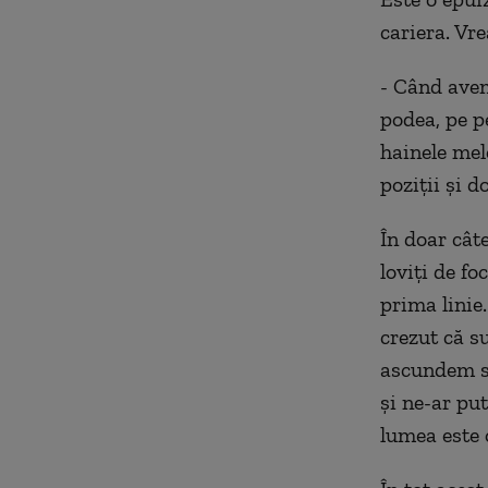
cariera.
Vre
- Când avem
podea, pe pe
hainele me
poziții și d
În doar cât
loviți de fo
prima linie
crezut că s
ascundem su
și ne-ar put
lumea este 