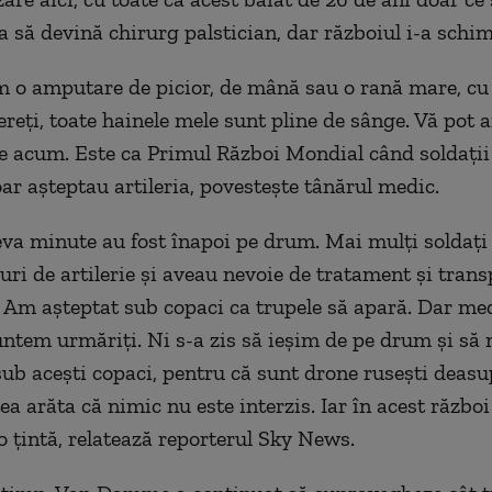
a să devină chirurg palstician, dar războiul i-a schim
 o amputare de picior, de mână sau o rană mare, cu
reți, toate hainele mele sunt pline de sânge. Vă pot a
le acum.
Este ca Primul Război Mondial când soldații
oar așteptau artileria, povestește tânărul medic.
eva minute au fost înapoi pe drum. Mai mulți soldați 
curi de artilerie și aveau nevoie de tratament și trans
.
Am așteptat sub copaci ca trupele să apară. Dar med
untem urmăriți. Ni s-a zis să ieșim de pe drum și să 
b acești copaci, pentru că sunt drone rusești deasu
ea arăta că nimic nu este interzis. Iar în acest război
o țintă, relatează reporterul Sky News.