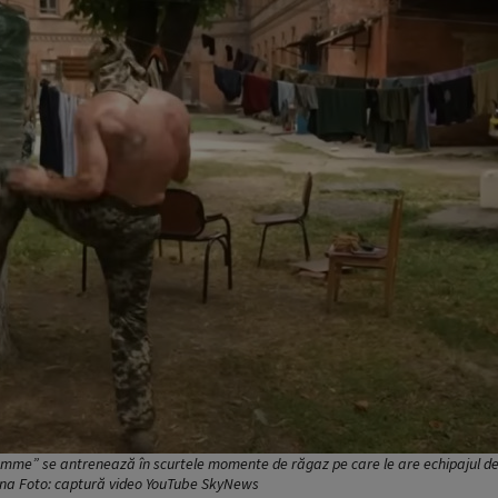
amme” se antrenează în scurtele momente de răgaz pe care le are echipajul de
aina Foto: captură video YouTube SkyNews