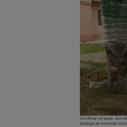
Cel căruia i se spune „Van D
însoțește pe frontul din Ucr