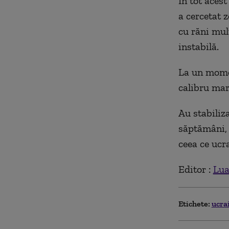
În tot aces
a cercetat z
cu răni mul
instabilă.
La un momen
calibru mare
Au stabiliza
săptămâni, e
ceea ce ucr
Editor :
Lua
Etichete:
ucra