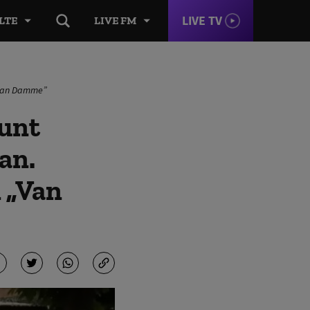
LIVE TV
LTE
LIVE FM
 „Van Damme”
unt
ean.
 „Van