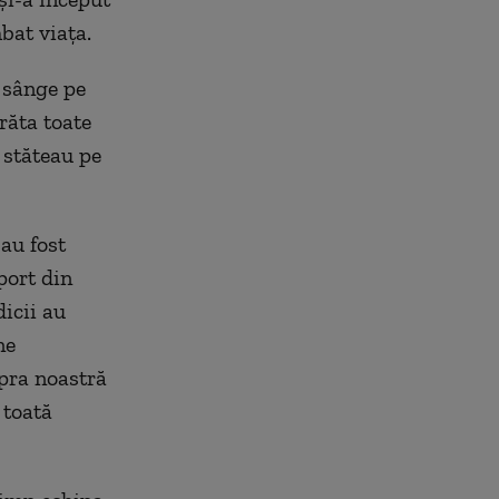
bat viața.
 sânge pe
răta toate
 stăteau pe
au fost
port din
icii au
ne
pra noastră
 toată