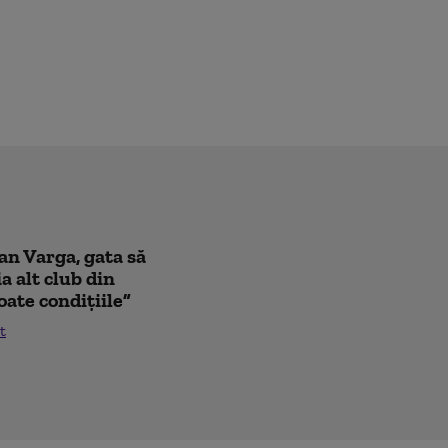
oan Varga, gata să
a alt club din
oate condițiile”
t