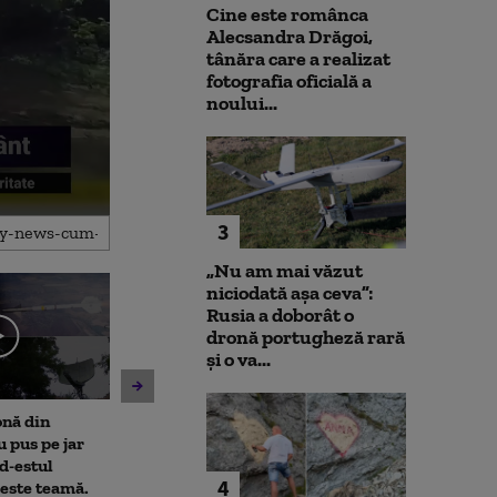
Cine este românca
Alecsandra Drăgoi,
tânăra care a realizat
fotografia oficială a
noului...
3
„Nu am mai văzut
niciodată așa ceva”:
Rusia a doborât o
dronă portugheză rară
și o va...
onă din
Cristian Bușoi, despre criza
Noi verificări 
u pus pe jar
energetică: „Populația nu va
din Leipzig: sut
d-estul
fi afectată de limitările de
caută o a doua 
4
este teamă.
consum”
Varianta exclu