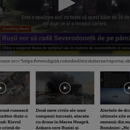
me
dronă rusească
Două nave civile ale unor
Alertele de dr
nzător dintr-o
companii turcești, atacate
ultimele zile a
ană: Kievul
cu drone în Marea Neagră.
oamenii din su
e crimă de
Ankara cere Rusiei și
României: „Ne 