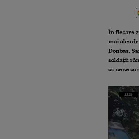
În fiecare z
mai ales de
Donbas. San
soldații ră
cu ce se co