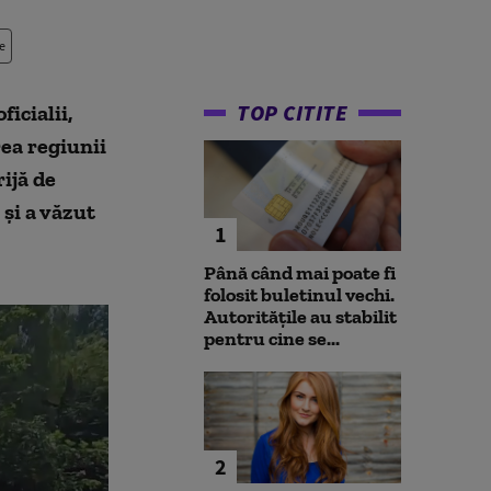
e
TOP CITITE
ficialii,
rea regiunii
ijă de
 și a văzut
1
Până când mai poate fi
folosit buletinul vechi.
Autoritățile au stabilit
pentru cine se...
2