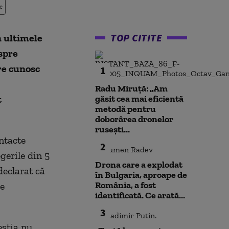
e
TOP CITITE
n ultimele
spre
re cunosc
1
Radu Miruță: „Am
t
găsit cea mai eficientă
metodă pentru
doborârea dronelor
rusești...
ntacte
2
gerile din 5
Drona care a explodat
eclarat că
în Bulgaria, aproape de
România, a fost
de
identificată. Ce arată...
3
eştia nu