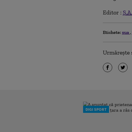
Editor :
Ș.A
Etichete:
sua
Urmărește ș
DIGI SPORT