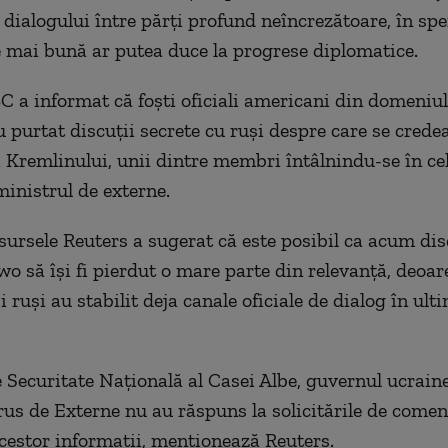
 dialogului între părţi profund neîncrezătoare, în spe
mai bună ar putea duce la progrese diplomatice.
C a informat că foşti oficiali americani din domeniul
u purtat discuţii secrete cu ruşi despre care se crede
i Kremlinului, unii dintre membri întâlnindu-se în c
ministrul de externe.
sursele Reuters a sugerat că este posibil ca acum disc
o să îşi fi pierdut o mare parte din relevanţă, deoare
 ruşi au stabilit deja canale oficiale de dialog în ult
e Securitate Naţională al Casei Albe, guvernul ucrain
rus de Externe nu au răspuns la solicitările de comen
estor informaţii, menţionează Reuters.