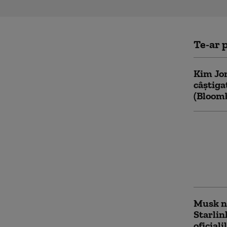
Te-ar p
Kim Jon
câștiga
(Bloom
Cum fu
noua re
„sociali
Kremlin
Occiden
Musk nu
Starlin
oficiali