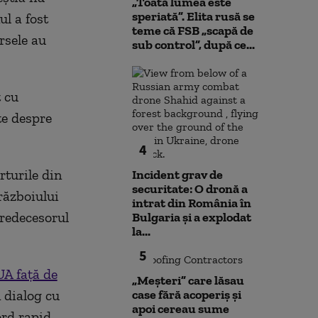
„Toată lumea este
speriată”. Elita rusă se
ul a fost
teme că FSB „scapă de
rsele au
sub control”, după ce...
t cu
te despre
4
rturile din
Incident grav de
securitate: O dronă a
războiului
intrat din România în
predecesorul
Bulgaria şi a explodat
la...
5
A faţă de
„Meșteri” care lăsau
n dialog cu
case fără acoperiș și
apoi cereau sume
ord rapid