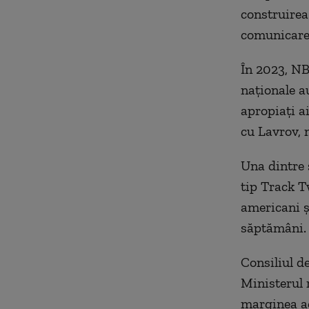
construirea
comunicare 
În 2023, NB
naţionale a
apropiaţi a
cu Lavrov, 
Una dintre 
tip Track Tw
americani şi
săptămâni.
Consiliul d
Ministerul 
marginea ac