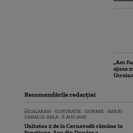
SUA, ac
„expor
Britani
„educaț
contro
„Am fug
ajuns m
Ucraina
Recomandările redacţiei
Unitatea 2 de la Cernavodă rămâne în
funcțiune. Apa din Dunăre a...