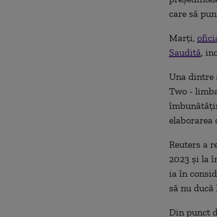
care să pun
Marţi,
ofici
Saudită
, in
Una dintre s
Two - limba
îmbunătăţir
elaborarea 
Reuters a r
2023 şi la 
ia în consid
să nu ducă 
Din punct d