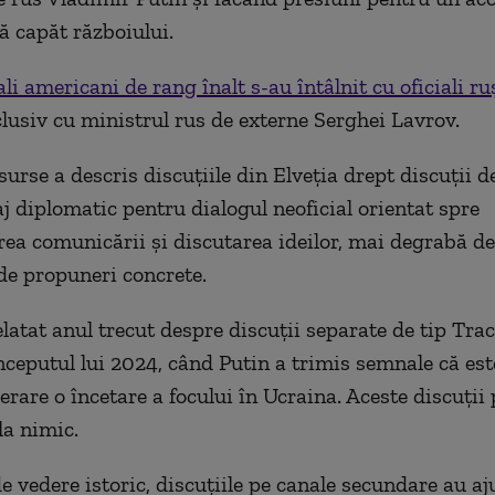
ă capăt războiului.
ali americani de rang înalt s-au întâlnit cu oficiali ru
clusiv cu ministrul rus de externe Serghei Lavrov.
urse a descris discuţiile din Elveţia drept discuţii d
j diplomatic pentru dialogul neoficial orientat spre
ea comunicării şi discutarea ideilor, mai degrabă de
de propuneri concrete.
elatat anul trecut despre discuţii separate de tip Tra
începutul lui 2024, când Putin a trimis semnale că es
erare o încetare a focului în Ucraina. Aceste discuţii
la nimic.
e vedere istoric, discuţiile pe canale secundare au aju