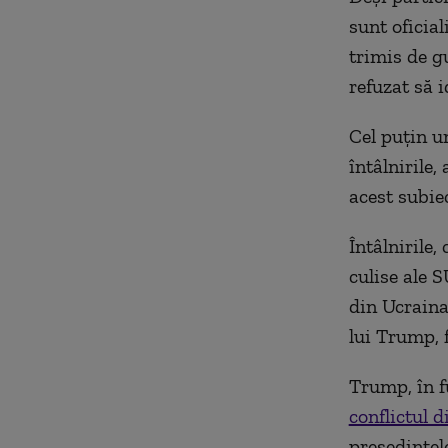
sunt oficia
trimis de g
refuzat să i
Cel puţin u
întâlnirile,
acest subiec
Întâlnirile,
culise ale 
din Ucraina
lui Trump, 
Trump, în f
conflictul 
preşedintel