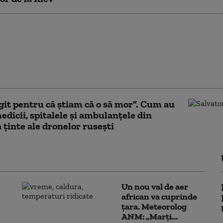
uzate că încearcă să
te” MAGA în Marea
e. Granturi pentru
ie publică” stârnesc
verse
it pentru că știam că o să mor”. Cum au
edicii, spitalele și ambulanțele din
 ținte ale dronelor rusești
Un nou val de aer
african va cuprinde
țara. Meteorolog
ANM: „Marți...