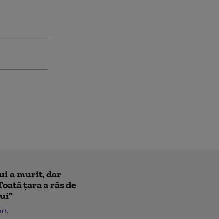
ui a murit, dar
Toată țara a râs de
lui”
ort