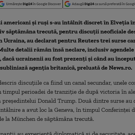
Urmărește
Digi24
în Google Discover
Adaugă
Digi24
ca sursă preferată în Googl
i americani şi ruşi s-au întâlnit discret în Elveţia î
siv săptămâna trecută, pentru discuţii neoficiale de
n Ucraina, au declarat pentru Reuters trei surse ca
Multe detalii rămân însă neclare, inclusiv agendele
r, dacă ucrainenii au fost prezenţi şi când au începu
, subliniază agenția britanică, preluată de News.ro.
descris discuţiile ca fiind un canal secundar, unele co
 timpul perioadei de tranziţie de după victoria în ale
 preşedintelui Donald Trump. Două dintre surse au d
întâlnire a avut loc la Geneva, în timpul Conferinţei 
de la München de săptămâna trecută.
ipanţii au experienţă diplomatică şi de securitate, ac