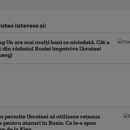
utea interesa și:
g Un are mai mulți bani ca niciodată. Cât a
t din războiul Rusiei împotriva Ucrainei
berg)
ncționează Sovintern,
țea internațională a
știlor” cu care
ul atrage recruți din
t în armata Rusiei
 permite Ucrainei să utilizeze reţeaua
k pentru atacuri în Rusia. Ce le-a spus
lor de la Kiev