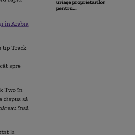
uriașe proprietarilor
pentru...
şi în Arabia
e tip Track
cât spre
ck Two în
te dispus să
 păreau însă
tat la