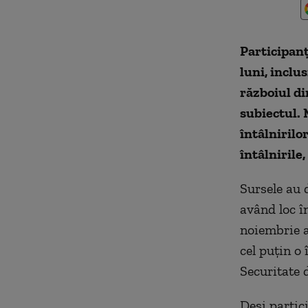
Participanţ
luni, inclu
războiul di
subiectul. 
întâlnirilo
întâlnirile
Sursele au 
având loc în
noiembrie a
cel puţin o 
Securitate 
Deşi partic