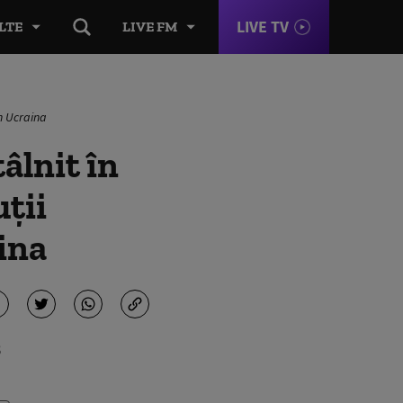
LIVE TV
LTE
LIVE FM
in Ucraina
âlnit în
uţii
ina