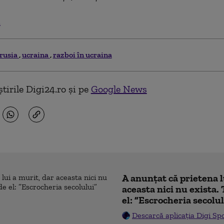
.
rusia
ucraina
razboi în ucraina
tirile Digi24.ro și pe
Google News
A anunțat că prietena l
aceasta nici nu exista. 
el: ”Escrocheria secolu
Descarcă aplicația Digi Sp