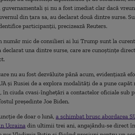
li guvernamentali şi nu a fost imediat clar dacă vreun
uvernul din ţara sa, au declarat două dintre surse. Su
dentifice participanţii, precizează Reuters.
n număr mic de consilieri ai lui Trump sunt la curen
 a declarat una dintre surse, care are cunoştinţe direc
t.
 care nu au fost dezvăluite până acum, evidenţiază efo
SUA şi Rusiei de a explora modalităţi de a pune capăt 
, în ciuda cvasi-îngheţări a contactelor oficiale sub 
fostul preşedinte Joe Biden.
uncţie de doar o lună,
a schimbat brusc abordarea SU
din Ucraina
din ultimii trei ani, angajându-se direct î
e rus Vladimir Putin şi făcând presiuni pentru un ac