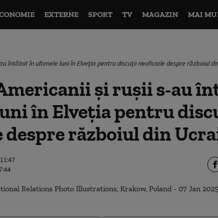
CONOMIE
EXTERNE
SPORT
TV
MAGAZIN
MAI MU
au întâlnit în ultimele luni în Elveţia pentru discuţii neoficiale despre războiul d
mericanii şi ruşii s-au înt
luni în Elveţia pentru disc
e despre războiul din Ucra
 11:47
7:44