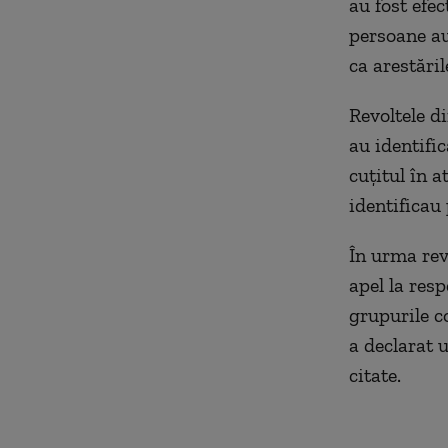
au fost efec
persoane au 
ca arestăril
Revoltele d
au identific
cuțitul în a
identificau
În urma rev
apel la resp
grupurile c
a declarat 
citate.