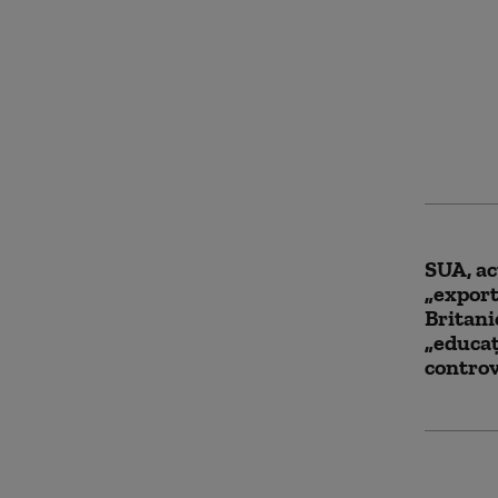
Cum fu
noua re
„sociali
Kremlin
Occiden
SUA, ac
„expor
Britani
„educaț
contro
Premier