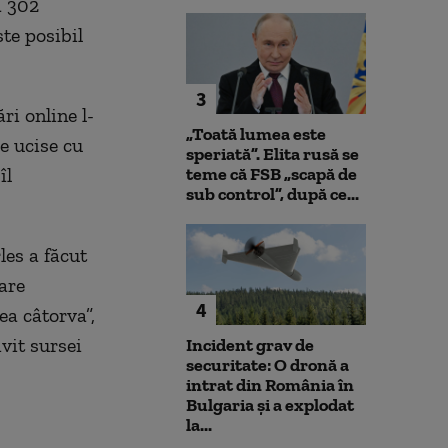
ă 302
ste posibil
3
i online l-
„Toată lumea este
re ucise cu
speriată”. Elita rusă se
îl
teme că FSB „scapă de
sub control”, după ce...
les a făcut
care
4
ea câtorva”,
vit sursei
Incident grav de
securitate: O dronă a
intrat din România în
Bulgaria şi a explodat
la...