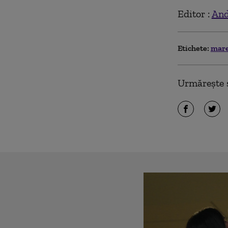
Editor :
And
Etichete:
mare
Urmărește ș