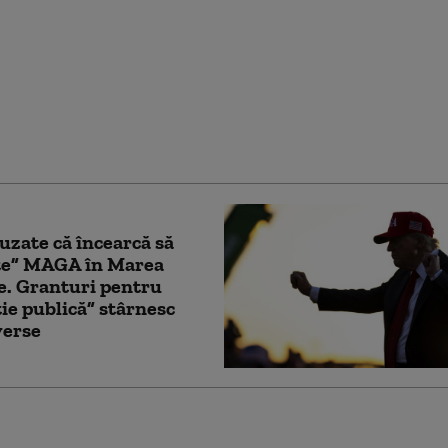
ncționează Sovintern,
țea internațională a
știlor” cu care
ul atrage recruți din
t în armata Rusiei
uzate că încearcă să
te” MAGA în Marea
e. Granturi pentru
ie publică” stârnesc
verse
ul Canadei îl