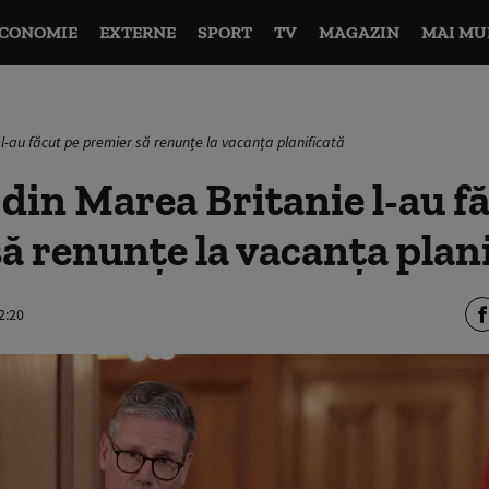
CONOMIE
EXTERNE
SPORT
TV
MAGAZIN
MAI MU
 l-au făcut pe premier să renunțe la vacanța planificată
 din Marea Britanie l-au f
ă renunțe la vacanța plan
2:20