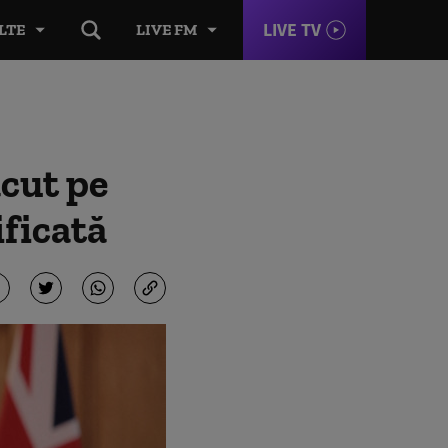
LIVE TV
LTE
LIVE FM
ăcut pe
ificată