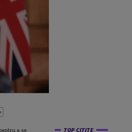
e
TOP CITITE
pentru a se