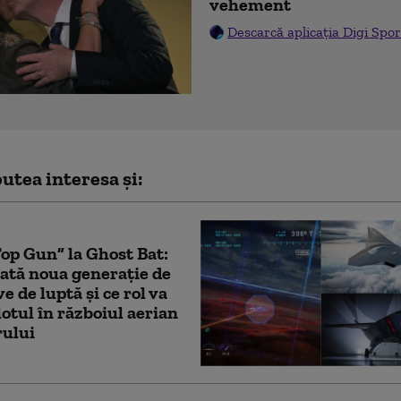
vehement
Descarcă aplicația Digi Spor
utea interesa și:
Top Gun” la Ghost Bat:
ată noua generație de
e de luptă și ce rol va
lotul în războiul aerian
rului