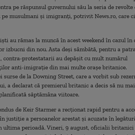
ntra pe răspunsul guvernului său la seria de revolte 
t pe musulmani și imigranți, potrivit News.ro, care c
țiști au rămas la muncă în acest weekend în cazul în 
vor izbucni din nou. Asta deși sâmbătă, pentru a patra
, contra-protestatarii au depășit cu mult numărul
ilor anti-imigrație din mai multe orașe britanice.
ei surse de la Downing Street, care a vorbit sub rezer
i, a declarat că premierul britanic a decis să nu mai
planificată săptămâna viitoare.
ndus de Keir Starmer a recționat rapid pentru a acc
n justiție a persoanelor arestat și acuzate în legătur
n ultima perioadă. Vineri, 9 august, oficialii britanic