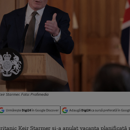
Keir Starmer. Foto: Profimedia
Urmărește
Digi24
în Google Discover
Adaugă
Digi24
ca sursă preferată în Googl
ritanic Keir Starmer și-a anulat vacanța planificată 