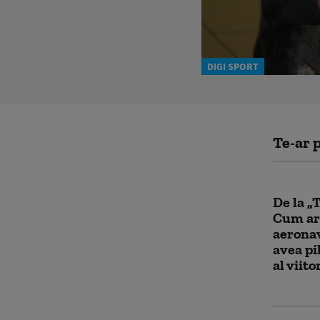
DIGI SPORT
Te-ar p
De la „
Cum ar
aeronav
avea pi
al viito