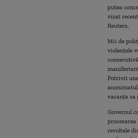
putea conce
vizat recen
Reuters.
Mii de poli
violențele 
consecutivă
manifestanț
Potrivit un
anonimatulu
vacanța sa 
Guvernul co
procesarea î
revoltele di