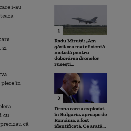
care i-au
itează
1
care
Radu Miruță: „Am
găsit cea mai eficientă
 zi
metodă pentru
doborârea dronelor
rusești...
rva
 plece în
2
elera
Drona care a explodat
în Bulgaria, aproape de
ă cu
România, a fost
i precizau că
identificată. Ce arată...