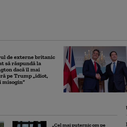
ează pe Trump după o
mă cu teleprompterul:
 acest lucru ca pe o
ație”
ul de externe britanic
at să răspundă la
ton dacă îl mai
ră pe Trump „idiot,
şi misogin”
„Cel mai puternic om pe