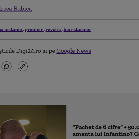
reea Rubica
a britanie
premier
revolte
keir starmer
tirile Digi24.ro și pe
Google News
”Pachet de 6 cifre” + 50
amanta lui Infantino? 