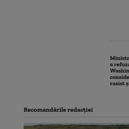
ironiz
proble
„Nu văd
conspir
Ministr
a refuz
Washing
conside
rasist 
Recomandările redacţiei