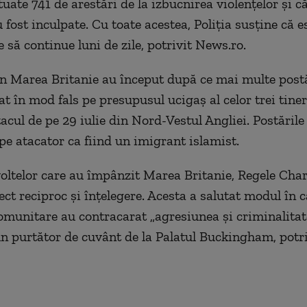
tuate 741 de arestări de la izbucnirea violențelor și c
fost inculpate. Cu toate acestea, Poliția susține că e
e să continue luni de zile, potrivit News.ro.
in Marea Britanie au început după ce mai multe postăr
at în mod fals pe presupusul ucigaș al celor trei tine
tacul de pe 29 iulie din Nord-Vestul Angliei. Postările 
 pe atacator ca fiind un imigrant islamist.
oltelor care au împânzit Marea Britanie, Regele Char
ect reciproc și înțelegere. Acesta a salutat modul în 
omunitare au contracarat „agresiunea și criminalitat
un purtător de cuvânt de la Palatul Buckingham, potri