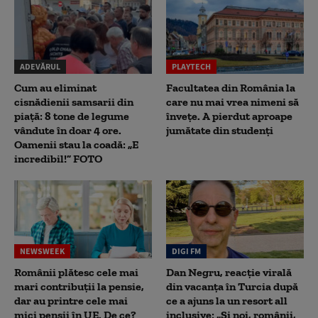
ADEVĂRUL
PLAYTECH
Cum au eliminat
Facultatea din România la
cisnădienii samsarii din
care nu mai vrea nimeni să
piață: 8 tone de legume
înveţe. A pierdut aproape
vândute în doar 4 ore.
jumătate din studenţi
Oamenii stau la coadă: „E
incredibil!” FOTO
NEWSWEEK
DIGI FM
Românii plătesc cele mai
Dan Negru, reacție virală
mari contribuții la pensie,
din vacanța în Turcia după
dar au printre cele mai
ce a ajuns la un resort all
mici pensii în UE. De ce?
inclusive: „Și noi, românii,