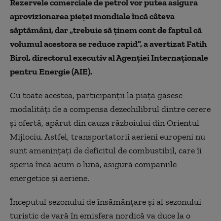
Rezervele comerciale de petrol vor putea asigura
aprovizionarea pieței mondiale încă câteva
săptămâni, dar „trebuie să ținem cont de faptul că
volumul acestora se reduce rapid”, a avertizat Fatih
Birol, directorul executiv al Agenției Internaționale
pentru Energie (AIE).
Cu toate acestea, participanții la piață găsesc
modalități de a compensa dezechilibrul dintre cerere
și ofertă, apărut din cauza războiului din Orientul
Mijlociu. Astfel, transportatorii aerieni europeni nu
sunt amenințați de deficitul de combustibil, care îi
speria încă acum o lună, asigură companiile
energetice și aeriene.
Începutul sezonului de însămânțare și al sezonului
turistic de vară în emisfera nordică va duce la o