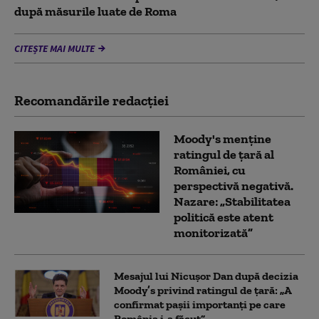
după măsurile luate de Roma
CITEȘTE MAI MULTE
Recomandările redacţiei
Moody's menține
ratingul de țară al
României, cu
perspectivă negativă.
Nazare: „Stabilitatea
politică este atent
monitorizată”
Mesajul lui Nicușor Dan după decizia
Moody’s privind ratingul de țară: „A
confirmat pașii importanți pe care
România i-a făcut”