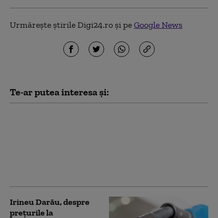
Urmărește știrile Digi24.ro și pe
Google News
Te-ar putea interesa și:
Valuri de căldură
mortale și câștiguri
uriașe: opt companii
petroliere au
înregistrat profituri de
93 de miliarde de dolari
Irineu Darău, despre
preţurile la