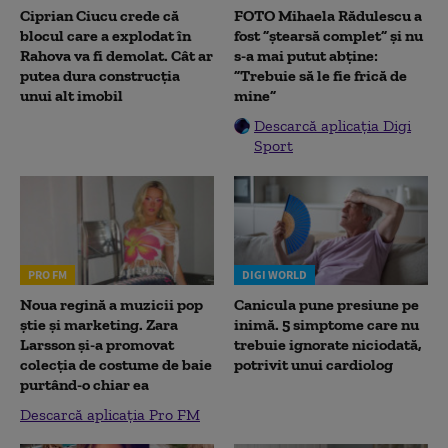
Ciprian Ciucu crede că
FOTO Mihaela Rădulescu a
blocul care a explodat în
fost ”ștearsă complet” și nu
Rahova va fi demolat. Cât ar
s-a mai putut abține:
putea dura construcția
”Trebuie să le fie frică de
unui alt imobil
mine”
Descarcă aplicația Digi
Sport
PRO FM
DIGI WORLD
Noua regină a muzicii pop
Canicula pune presiune pe
știe și marketing. Zara
inimă. 5 simptome care nu
Larsson și-a promovat
trebuie ignorate niciodată,
colecția de costume de baie
potrivit unui cardiolog
purtând-o chiar ea
Descarcă aplicația Pro FM