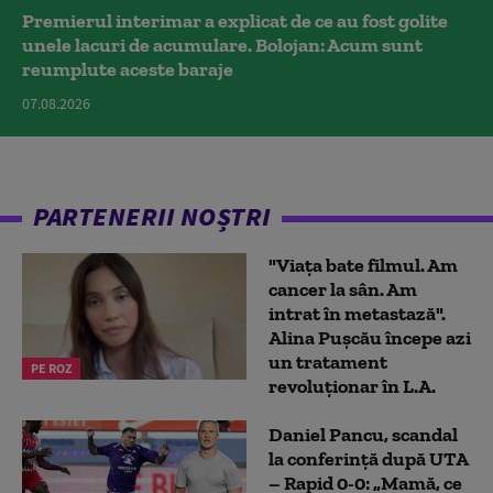
Premierul interimar a explicat de ce au fost golite
unele lacuri de acumulare. Bolojan: Acum sunt
reumplute aceste baraje
07.08.2026
PARTENERII NOȘTRI
"Viața bate filmul. Am
cancer la sân. Am
intrat în metastază".
Alina Pușcău începe azi
un tratament
PE ROZ
revoluționar în L.A.
Daniel Pancu, scandal
la conferință după UTA
– Rapid 0-0: „Mamă, ce