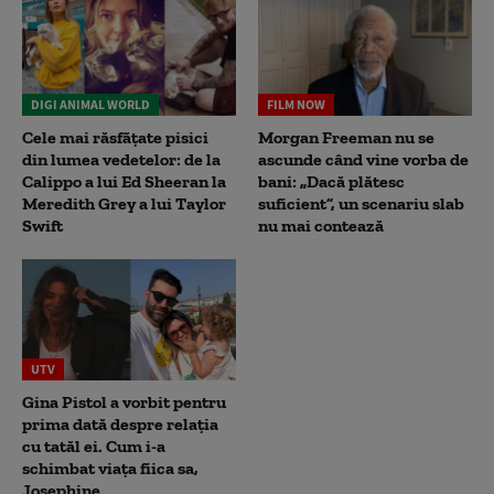
DIGI ANIMAL WORLD
FILM NOW
Cele mai răsfățate pisici
Morgan Freeman nu se
din lumea vedetelor: de la
ascunde când vine vorba de
Calippo a lui Ed Sheeran la
bani: „Dacă plătesc
Meredith Grey a lui Taylor
suficient”, un scenariu slab
Swift
nu mai contează
UTV
Gina Pistol a vorbit pentru
prima dată despre relația
cu tatăl ei. Cum i-a
schimbat viața fiica sa,
Josephine