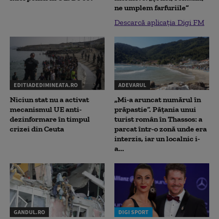
ne umplem farfuriile”
Descarcă aplicația Digi FM
EDITIADEDIMINEATA.RO
ADEVARUL
Niciun stat nu a activat
„Mi-a aruncat numărul în
mecanismul UE anti-
prăpastie”. Pățania unui
dezinformare în timpul
turist român în Thassos: a
crizei din Ceuta
parcat într-o zonă unde era
interzis, iar un localnic i-
a...
GANDUL.RO
DIGI SPORT