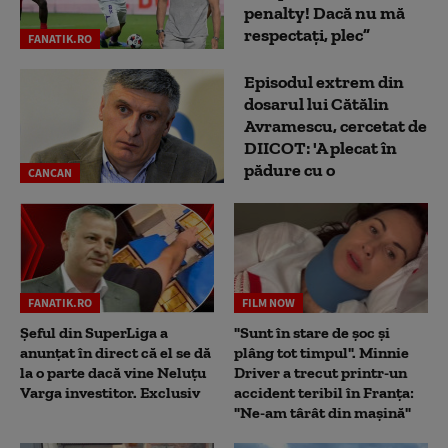
penalty! Dacă nu mă
respectați, plec”
FANATIK.RO
Episodul extrem din
dosarul lui Cătălin
Avramescu, cercetat de
DIICOT: 'A plecat în
pădure cu o
CANCAN
FANATIK.RO
FILM NOW
Șeful din SuperLiga a
"Sunt în stare de șoc și
anunțat în direct că el se dă
plâng tot timpul". Minnie
la o parte dacă vine Neluțu
Driver a trecut printr-un
Varga investitor. Exclusiv
accident teribil în Franța:
"Ne-am târât din mașină"