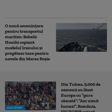
Încărcarea petrolului,
sistată
O nouă amenințare
pentru transportul
maritim: Rebelii
Houthi copiază
modelul Iranului și
pregătesc taxe pentru
navele din Marea Roșie
Din Tulcea, 5.000 de
oamenii au lăsat
Europa cu ”gura
căscată”: ”Am uimit
lumea!”. România,
DIGI SPORT
VICTORIE uriașă