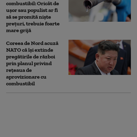
combustibil: Oricât de
uşor sau populist ar fi
să se promită nişte
preţuri, trebuie foarte
mare grijă
Coreea de Nord acuză
NATO că își extinde
pregătirile de război
prin planul privind
rețeaua de
aprovizionare cu
combustibil
CPC a anunţat un atac
cu drone asupra a două
petroliere în
apropierea
terminalului de la
Marea Neagră.