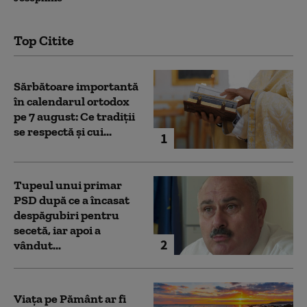
Top Citite
Sărbătoare importantă
în calendarul ortodox
pe 7 august: Ce tradiții
se respectă și cui...
1
Tupeul unui primar
PSD după ce a încasat
despăgubiri pentru
secetă, iar apoi a
2
vândut...
Viața pe Pământ ar fi