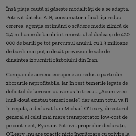
Însă piața caută și găsește modalități de a se adapta.
Potrivit datelor AIE, consumatorii finali își reduc
cererea, agenția estimând o scădere medie zilnică de
2,4 milioane de barili în trimestrul al doilea și de 420
000 de barili pe tot parcursul anului, cu 1,3 milioane
de barili mai puțin decât previziunile sale de
dinaintea izbucnirii războiului din Iran.
Companiile aeriene europene au redus o parte din
zborurile neprofitabile, iar în rest temerile legate de
deficitul de kerosen au rămas în trecut. „Acum vreo
lună-două existau temeri reale”, dar acum totul va fi
în regulă, a declarat luni Michael O’Leary, directorul
general al celui mai mare transportator low-cost de
pe continent, Ryanair. Potrivit propriilor declarații,
O’Leary „nu are practic nicio îngrijorare cu privire la