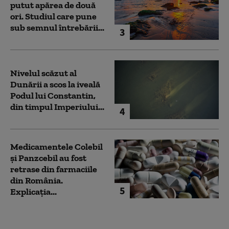
putut apărea de două
ori. Studiul care pune
sub semnul întrebării...
3
Nivelul scăzut al
Dunării a scos la iveală
Podul lui Constantin,
din timpul Imperiului...
4
Medicamentele Colebil
și Panzcebil au fost
retrase din farmaciile
din România.
5
Explicația...