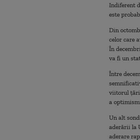
Indiferent 
este probab
Din octombr
celor care 
În decembri
va fi un st
Între decem
semnificati
viitorul ță
a optimismu
Un alt sond
aderării la 
aderare rap