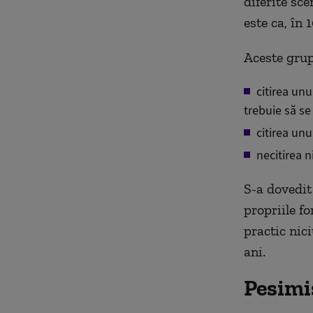
diferite sce
este ca, în 
Aceste grup
citirea unu
trebuie să se
citirea unu
necitirea n
S-a dovedit
propriile f
practic nici
ani.
Pesimi