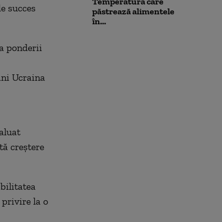
Temperatura care
de succes
păstrează alimentele
în...
a ponderii
ani Ucraina
aluat
tă creștere
bilitatea
privire la o