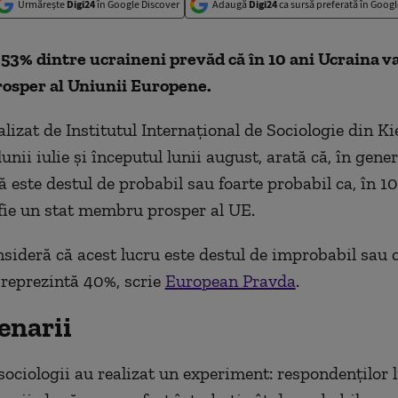
Urmărește
Digi24
în Google Discover
Adaugă
Digi24
ca sursă preferată în Googl
 53% dintre ucraineni prevăd că în 10 ani Ucraina v
sper al Uniunii Europene.
lizat de Institutul Internațional de Sociologie din Ki
 lunii iulie și începutul lunii august, arată că, în gene
 este destul de probabil sau foarte probabil ca, în 10
fie un stat membru prosper al UE.
nsideră că acest lucru este destul de improbabil sau
reprezintă 40%, scrie
European Pravda
.
enarii
sociologii au realizat un experiment: respondenților li