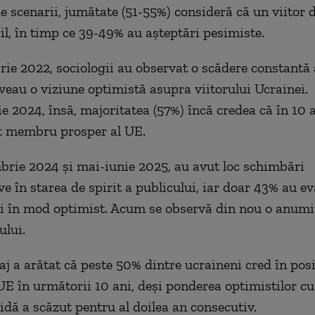
de scenarii, jumătate (51-55%) consideră că un viitor 
il, în timp ce 39-49% au așteptări pesimiste.
ie 2022, sociologii au observat o scădere constantă 
aveau o viziune optimistă asupra viitorului Ucrainei.
e 2024, însă, majoritatea (57%) încă credea că în 10 
at membru prosper al UE.
brie 2024 și mai-iunie 2025, au avut loc schimbări
ve în starea de spirit a publicului, iar doar 43% au ev
rii în mod optimist. Acum se observă din nou o anumi
lui.
aj a arătat că peste 50% dintre ucraineni cred în posi
UE în următorii 10 ani, deși ponderea optimistilor cu 
idă a scăzut pentru al doilea an consecutiv.