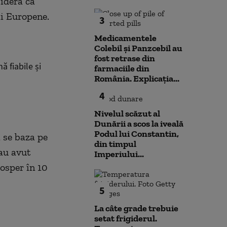
sideră că
ii Europene.
3
Medicamentele
Colebil și Panzcebil au
fost retrase din
ă fiabile și
farmaciile din
România. Explicația...
4
Nivelul scăzut al
Dunării a scos la iveală
Podul lui Constantin,
 se baza pe
din timpul
 au avut
Imperiului...
rosper în 10
5
La câte grade trebuie
setat frigiderul.