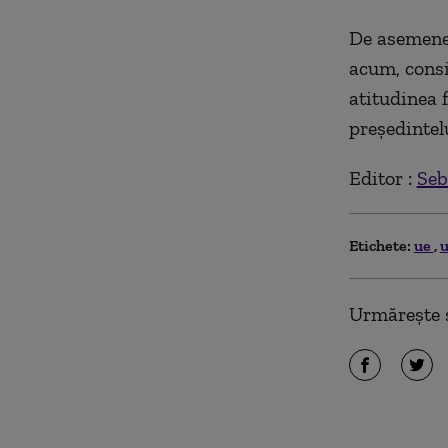
De asemenea
acum, consi
atitudinea f
președinte
Editor :
Seb
Etichete:
ue
u
Urmărește ș