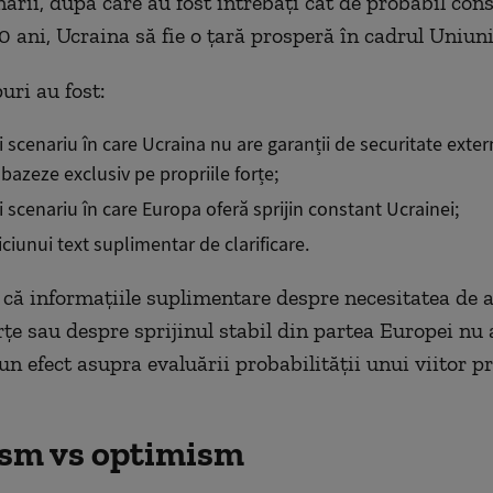
narii, după care au fost întrebați cât de probabil con
10 ani, Ucraina să fie o țară prosperă în cadrul Uniun
uri au fost:
i scenariu în care Ucraina nu are garanții de securitate extern
 bazeze exclusiv pe propriile forțe;
i scenariu în care Europa oferă sprijin constant Ucrainei;
iciunui text suplimentar de clarificare.
 că informațiile suplimentare despre necesitatea de a
orțe sau despre sprijinul stabil din partea Europei nu
un efect asupra evaluării probabilității unui viitor p
sm vs optimism