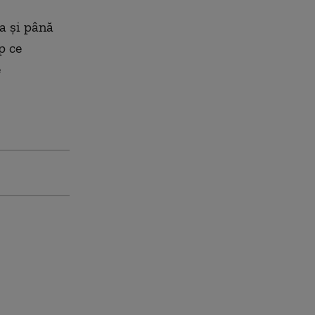
a și până
p ce
e