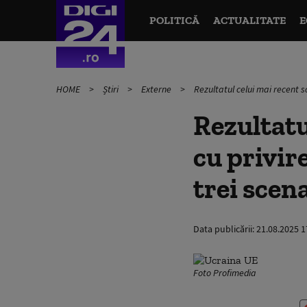
POLITICĂ
ACTUALITATE
E
HOME
Știri
Externe
Rezultatul celui mai recent so
Rezultatu
cu privir
trei scena
Data publicării:
21.08.2025 1
Foto Profimedia