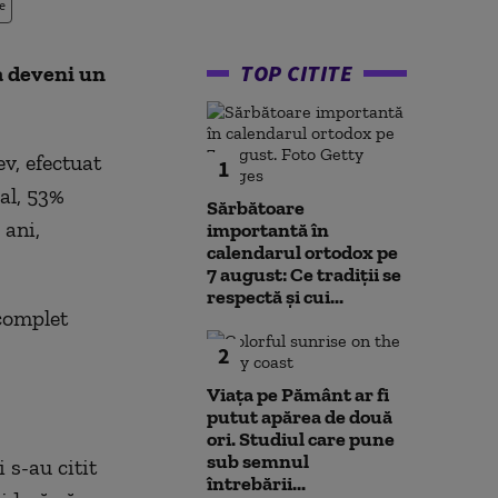
e
TOP CITITE
a deveni un
ev, efectuat
1
ral, 53%
Sărbătoare
 ani,
importantă în
calendarul ortodox pe
7 august: Ce tradiții se
respectă și cui...
 complet
2
Viața pe Pământ ar fi
putut apărea de două
ori. Studiul care pune
sub semnul
 s-au citit
întrebării...