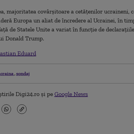
, majoritatea covârșitoare a cetățenilor ucraineni, c
deră Europa un aliat de încredere al Ucrainei, în tim
ață de Statele Unite a variat în funcție de declarațiil
lui Donald Trump.
astian Eduard
craina
sondaj
tirile Digi24.ro și pe
Google News