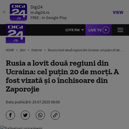
Digi24
VIEW
m.digi24.ro
FREE - In Google Play
LIVE TV
LIVE FM
HOME
Știri
Externe
Rusia a lovit două regiuni din Ucraina: cel puțin 20 de morți. A fost vizată și o închisoare din Zaporojie
Rusia a lovit două regiuni din
Ucraina: cel puțin 20 de morți. A
fost vizată și o închisoare din
Zaporojie
Data publicării:
29.07.2025 08:50