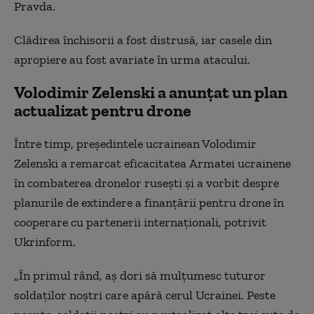
Pravda.
Clădirea închisorii a fost distrusă, iar casele din
apropiere au fost avariate în urma atacului.
Volodimir Zelenski a anunțat un plan
actualizat pentru drone
Între timp, președintele ucrainean Volodimir
Zelenski
a remarcat eficacitatea
A
rmatei ucrainene
în combaterea dronelor ruseşti şi a vorbit despre
planurile de extindere a finanţării pentru drone în
cooperare cu partenerii internaţionali, potrivit
Ukrinform.
„În primul rând, aş dori să mulţumesc tuturor
soldaţilor noştri care apără cerul Ucrainei. Peste