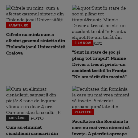
FANATIK.RO
Cifrele nu mint: cum a
afectat gazonul sintetic din
FILM NOW
Finlanda jocul Universității
"Sunt în stare de șoc și
Craiova
plâng tot timpul". Minnie
Driver a trecut printr-un
accident teribil în Franța:
"Ne-am târât din mașină"
PLAYTECH
ADEVĂRUL
Facultatea din România la
Cum au eliminat
care nu mai vrea nimeni să
cisnădienii samsarii din
înveţe. A pierdut aproape