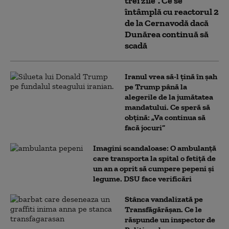
trei zile”. Ce se
întâmplă cu reactorul 2
de la Cernavodă dacă
Dunărea continuă să
scadă
Iranul vrea să-l țină în șah
pe Trump până la
alegerile de la jumătatea
mandatului. Ce speră să
obțină: „Va continua să
facă jocuri”
Imagini scandaloase: O ambulanță
care transporta la spital o fetiță de
un an a oprit să cumpere pepeni și
legume. DSU face verificări
Stânca vandalizată pe
Transfăgărășan. Ce le
răspunde un inspector de