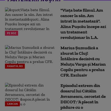
"Viața bate filmul. Am
cancer la sân. Am
intrat în metastază".
Alina Pușcău începe azi
un tratament
PE ROZ
revoluționar în L.A.
Marius Şumudică a
zburat la Cluj!
Întâlnire decisivă cu
Neluţu Varga şi Marian
FANATIK.RO
Copilu pentru a prelua
CFR. Exclusiv
Episodul extrem din
dosarul lui Cătălin
Avramescu, cercetat de
DIICOT: 'A plecat în
CANCAN
pădure cu o