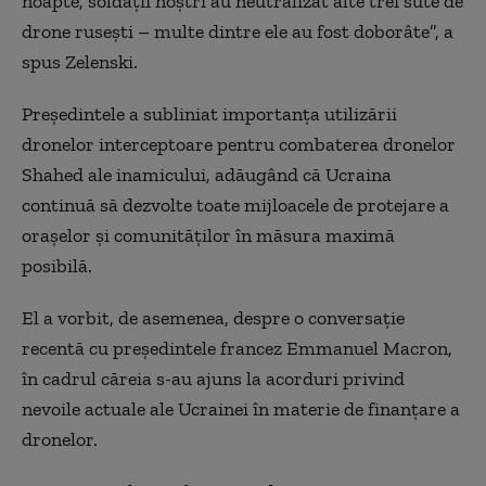
noapte, soldaţii noştri au neutralizat alte trei sute de
drone ruseşti – multe dintre ele au fost doborâte”, a
spus Zelenski.
Preşedintele a subliniat importanţa utilizării
dronelor interceptoare pentru combaterea dronelor
Shahed ale inamicului, adăugând că Ucraina
continuă să dezvolte toate mijloacele de protejare a
oraşelor şi comunităţilor în măsura maximă
posibilă.
El a vorbit, de asemenea, despre o conversaţie
recentă cu preşedintele francez Emmanuel Macron,
în cadrul căreia s-au ajuns la acorduri privind
nevoile actuale ale Ucrainei în materie de finanţare a
dronelor.