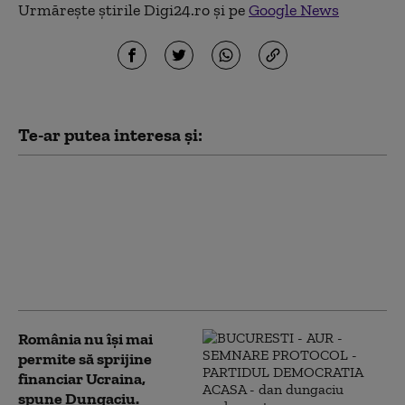
Urmărește știrile Digi24.ro și pe
Google News
Te-ar putea interesa și:
„Toată lumea iubește
învingătorii”. Ucraina a
restabilit complet
schimbul de informații
cu serviciile secrete
americane (Politico)
România nu își mai
permite să sprijine
financiar Ucraina,
spune Dungaciu.