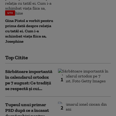
UTV
Gina Pistol a vorbit pentru
prima dată despre relația
cu tatăl ei. Cum i-a
schimbat viața fiica sa,
Josephine
Top Citite
Sărbătoare importantă
în calendarul ortodox
1
pe 7 august: Ce tradiții
se respectă și cui...
Tupeul unui primar
2
PSD după ce a încasat