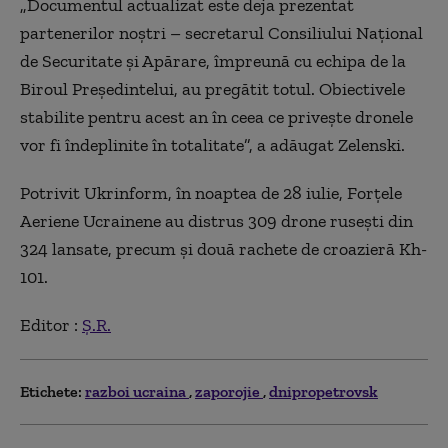
„Documentul actualizat este deja prezentat
partenerilor noştri – secretarul Consiliului Naţional
de Securitate şi Apărare, împreună cu echipa de la
Biroul Preşedintelui, au pregătit totul. Obiectivele
stabilite pentru acest an în ceea ce priveşte dronele
vor fi îndeplinite în totalitate”, a adăugat Zelenski.
Potrivit Ukrinform, în noaptea de 28 iulie, Forţele
Aeriene Ucrainene au distrus 309 drone ruseşti din
324 lansate, precum şi două rachete de croazieră Kh-
101.
Editor :
Ș.R.
Etichete:
razboi ucraina
zaporojie
dnipropetrovsk