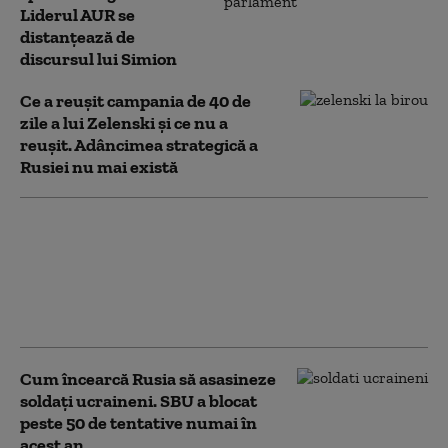
Liderul AUR se
distanțează de
discursul lui Simion
Ce a reușit campania de 40 de
zile a lui Zelenski și ce nu a
reușit. Adâncimea strategică a
Rusiei nu mai există
Un cunoscut criminal
în serie din Rusia cere
să fie trimis pe frontul
din Ucraina. Cine este
„Pescarul din Altai”
Cum încearcă Rusia să asasineze
soldați ucraineni. SBU a blocat
peste 50 de tentative numai în
acest an