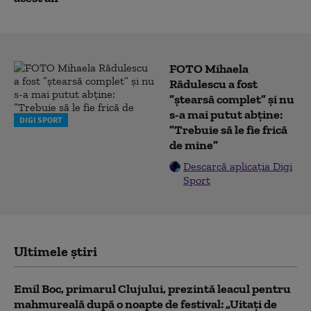
FOTO Mihaela
Rădulescu a fost
”ștearsă complet” și nu
s-a mai putut abține:
DIGI SPORT
”Trebuie să le fie frică
de mine”
Descarcă aplicația Digi
Sport
Ultimele știri
Emil Boc, primarul Clujului, prezintă leacul pentru
mahmureală după o noapte de festival: „Uitați de