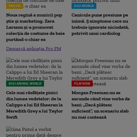
PRO FM
DIGI WORLD
Noua regină a muzicii pop
Canicula pune presiune pe
știe și marketing. Zara
inimă. 5 simptome care nu
Larsson și-a promovat
trebuie ignorate niciodată,
colecția de costume de baie
potrivit unui cardiolog
purtând-o chiar ea
Descarcă aplicația Pro FM
DIGI ANIMAL WORLD
FILM NOW
Cele mai răsfățate pisici
Morgan Freeman nu se
din lumea vedetelor: de la
ascunde când vine vorba de
Calippo a lui Ed Sheeran la
bani: „Dacă plătesc
Meredith Grey a lui Taylor
suficient”, un scenariu slab
Swift
nu mai contează