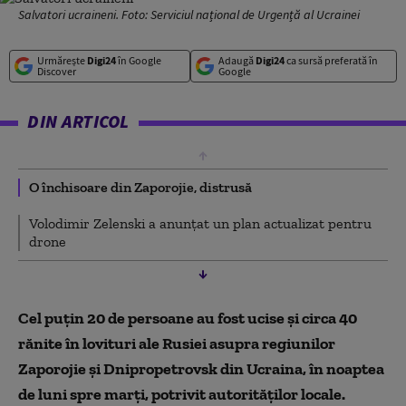
Salvatori ucraineni. Foto: Serviciul național de Urgență al Ucrainei
Urmărește
Digi24
în Google
Adaugă
Digi24
ca sursă preferată în
Discover
Google
DIN ARTICOL
O închisoare din Zaporojie, distrusă
Volodimir Zelenski a anunțat un plan actualizat pentru
drone
Cel puţin 20 de persoane au fost ucise şi circa 40
rănite în lovituri ale Rusiei asupra regiunilor
Zaporojie şi Dnipropetrovsk din Ucraina, în noaptea
de luni spre marţi, potrivit autorităţilor locale.