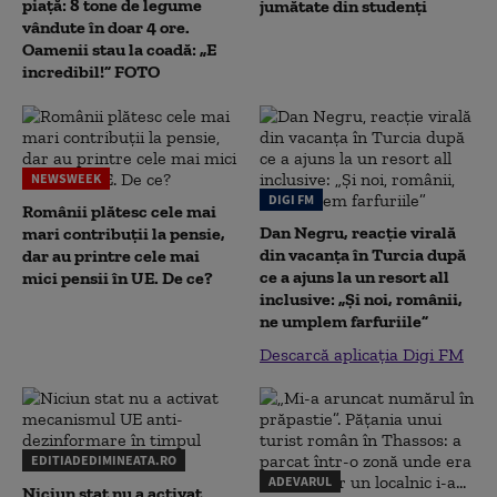
piață: 8 tone de legume
jumătate din studenţi
vândute în doar 4 ore.
Oamenii stau la coadă: „E
incredibil!” FOTO
NEWSWEEK
DIGI FM
Românii plătesc cele mai
Dan Negru, reacție virală
mari contribuții la pensie,
din vacanța în Turcia după
dar au printre cele mai
ce a ajuns la un resort all
mici pensii în UE. De ce?
inclusive: „Și noi, românii,
ne umplem farfuriile”
Descarcă aplicația Digi FM
EDITIADEDIMINEATA.RO
ADEVARUL
Niciun stat nu a activat