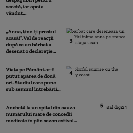
despăgubiri pentru
secetă, iar apoi a
vândut...
„Anna, ţine-ţi prostul
acasă!”. Val de reacții
3
după ce un bărbat a
desenat o declarație...
Viața pe Pământ ar fi
4
putut apărea de două
ori. Studiul care pune
sub semnul întrebării...
5
Anchetă la un spital din cauza
numărului mare de concedii
medicale în plin sezon estival...