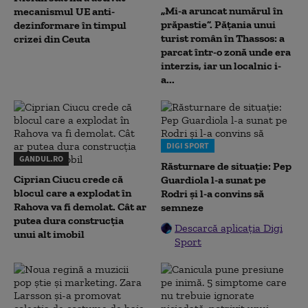
„Mi-a aruncat numărul în
mecanismul UE anti-
prăpastie”. Pățania unui
dezinformare în timpul
turist român în Thassos: a
crizei din Ceuta
parcat într-o zonă unde era
interzis, iar un localnic i-
a...
DIGI SPORT
GANDUL.RO
Răsturnare de situație: Pep
Ciprian Ciucu crede că
Guardiola l-a sunat pe
blocul care a explodat în
Rodri și l-a convins să
Rahova va fi demolat. Cât ar
semneze
putea dura construcția
Descarcă aplicația Digi
unui alt imobil
Sport