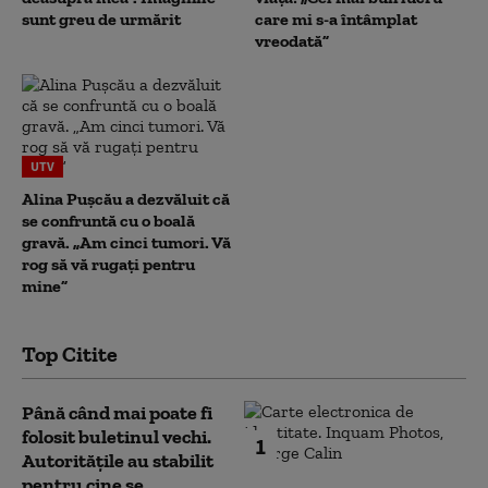
sunt greu de urmărit
care mi s-a întâmplat
vreodată”
UTV
Alina Pușcău a dezvăluit că
se confruntă cu o boală
gravă. „Am cinci tumori. Vă
rog să vă rugați pentru
mine”
Top Citite
Până când mai poate fi
folosit buletinul vechi.
1
Autoritățile au stabilit
pentru cine se...