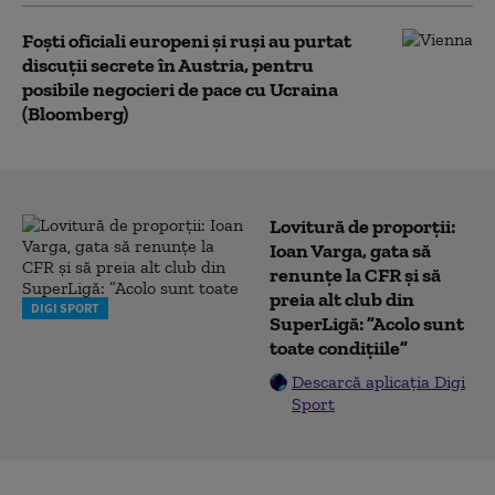
Foști oficiali europeni și ruși au purtat
discuții secrete în Austria, pentru
posibile negocieri de pace cu Ucraina
(Bloomberg)
Lovitură de proporții:
Ioan Varga, gata să
renunțe la CFR și să
preia alt club din
DIGI SPORT
SuperLigă: ”Acolo sunt
toate condițiile”
Descarcă aplicația Digi
Sport