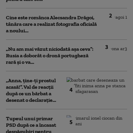
2
Cine este românca Alecsandra Drăgoi,
tânăra care a realizat fotografia oficială
a noului...
3
„Nu am mai văzut niciodată așa ceva”:
Rusia a doborât o dronă portugheză
rară și o va...
„Anna, ţine-ţi prostul
acasă!”. Val de reacții
4
după ce un bărbat a
desenat o declarație...
Tupeul unui primar
5
PSD după ce a încasat
despăgubiri pentru