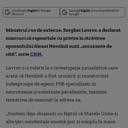
Urmărește
Digi24
în Google
Adaugă
Digi24
ca sursă preferată în
Discover
Google
Ministrul rus de externe, Serghei Lavrov, a declarat
miercuri că rapoartele cu privire la otrăvirea
opozantului Alexei Navalnîi sunt „amuzante de
citit”, scrie
CNN.
Lavrov s-a referit la o investigația jurnalistică care
arată că Navalnîi a fost urmărit şi monitorizat
îndeaproape de agenţi FSB specializaţi în
neurotoxine şi substanţe paralizante, înaintea
tentativei de asasinat la adresa sa.
„Suntem deja obișnuiți cu faptul că Statele Unite și
alte țări occidentale anunță pur și simplu în mass-