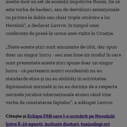
media încă un set de acuzații împotriva Rusiei, fie că
este vorba de hackeri, sau de dezvăluiri senzaționale
cu privire la dubla sau chiar tripla otrăvire a lui
Navalnîi”, a declarat Lavrov, în timpul unei
conferințe de presă în urma unei vizite în Croația.
„Toate aceste știri sunt amuzante de citit, dar spun
doar un singur lucru - sau mai bine zis modul în care
sunt prezentate aceste știri spune doar un singur
lucru - că partenerii noștri occidentali nu au
standarde etice și nu au abilități în activitatea
diplomatică normală și nu au dorința de a respecta
normele juridice internaționale atunci când vine
vorba de constatarea faptelor”, a adăugat Lavrov.
Citește și
Echipa FSB care l-a urmărit pe Navalnîi:
între 6-10 agenţi, inclusiv doctori, toxicologi ori