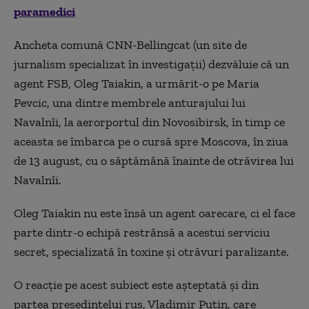
paramedici
Ancheta comună CNN-Bellingcat (un site de
jurnalism specializat în investigaţii) dezvăluie că un
agent FSB, Oleg Taiakin, a urmărit-o pe Maria
Pevcic, una dintre membrele anturajului lui
Navalnîi, la aerorportul din Novosibirsk, în timp ce
aceasta se îmbarca pe o cursă spre Moscova, în ziua
de 13 august, cu o săptămână înainte de otrăvirea lui
Navalnîi.
Oleg Taiakin nu este însă un agent oarecare, ci el face
parte dintr-o echipă restrânsă a acestui serviciu
secret, specializată în toxine şi otrăvuri paralizante.
O reacție pe acest subiect este așteptată și din
partea președintelui rus, Vladimir Putin, care