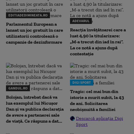
EDITIADEDIMINEATA.RO
ADEVARUL
Parlamentul European a
Reacția învățătoarei care a
lansat un joc gratuit în care
luat 4,90 la titularizare:
utilizatorii controlează o
„M-a trecut din iad în rai”.
campanie de dezinformare
La ce notă a ajuns după
contestație
DIGI SPORT
GANDUL.RO
Tragic: cel mai bun din
Bolojan, întrebat dacă va
istorie a murit subit, la 43
lua exemplul lui Nicușor
de ani. Solicitarea
Dan și va publica declarația
neobișnuită a familiei
de avere a partenerei sale
Descarcă aplicația Digi
de viață. Ce răspuns a dat...
Sport