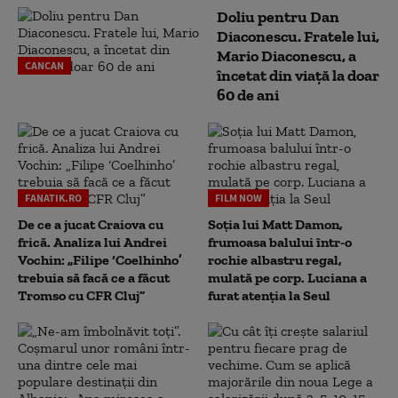
Doliu pentru Dan
Diaconescu. Fratele lui,
Mario Diaconescu, a
CANCAN
încetat din viață la doar
60 de ani
FANATIK.RO
FILM NOW
De ce a jucat Craiova cu
Soția lui Matt Damon,
frică. Analiza lui Andrei
frumoasa balului într-o
Vochin: „Filipe ‘Coelhinho’
rochie albastru regal,
trebuia să facă ce a făcut
mulată pe corp. Luciana a
Tromso cu CFR Cluj”
furat atenția la Seul