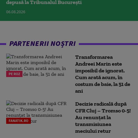
depusă la Tribunalul București
06.08.2026
PARTENERII NOȘTRI
Transformarea
Andreei Marin este
imposibil de ignorat.
PE ROZ
Cum arată acum, în
costum de baie, la 51 de
ani
Decizie radicală după
CFR Cluj – Tromso 0-5!
Au renunțat la
FANATIK.RO
transmisiunea
meciului retur