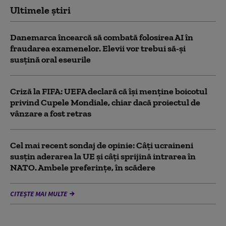
Ultimele știri
Danemarca încearcă să combată folosirea AI în
fraudarea examenelor. Elevii vor trebui să-şi
susţină oral eseurile
Criză la FIFA: UEFA declară că îşi menţine boicotul
privind Cupele Mondiale, chiar dacă proiectul de
vânzare a fost retras
Cel mai recent sondaj de opinie: Câți ucraineni
susțin aderarea la UE și câți sprijină intrarea în
NATO. Ambele preferințe, în scădere
CITEȘTE MAI MULTE