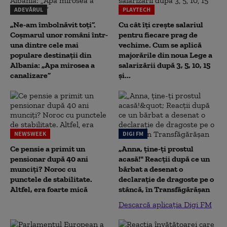
ADEVĂRUL
PLAYTECH
„Ne-am îmbolnăvit toți”.
Cu cât îți crește salariul
Coșmarul unor români într-
pentru fiecare prag de
una dintre cele mai
vechime. Cum se aplică
populare destinații din
majorările din noua Lege a
Albania: „Apa mirosea a
salarizării după 3, 5, 10, 15
canalizare”
și...
NEWSWEEK
DIGI FM
Ce pensie a primit un
„Anna, ţine-ţi prostul
pensionar după 40 ani
acasă!" Reacţii după ce un
munciți? Noroc cu
bărbat a desenat o
punctele de stabilitate.
declaraţie de dragoste pe o
Altfel, era foarte mică
stâncă, în Transfăgărăşan
Descarcă aplicația Digi FM