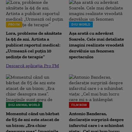
PRO FM
DIGI WORLD
Lora, probleme de sănătate
Așa arată cu adevărat
la 44 de ani. Artista a
Soarele. Cele mai detaliate
publicat raportul medical:
imagini realizate vreodată
„Urmează cel puțin 10
dezvăluie un fenomen
ședințe de terapie”
spectaculos
Descarcă aplicația Pro FM
DIGI ANIMAL WORLD
FILM NOW
Momentul când un bărbat
Antonio Banderas,
de 65 de ani este atacat de
declarație surpriză despre
un bizon: „Era chiar
infarctul care i-a schimbat
deasupra mea”. Imaginile
viața: „Cel mai bun lucru