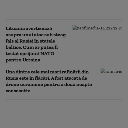
liberal Iabloko, formațiune care se
opune continuării războiului
Lituania avertizează
asupra unui atac sub steag
fals al Rusiei în statele
baltice. Cum ar putea fi
testat sprijinul NATO
pentru Ucraina
Una dintre cele mai mari rafinării din
Rusia este în flăcări. A fost atacată de
drone ucrainene pentru a doua noapte
consecutiv
Atacurile rusești fac noi victime în
Ucraina. Trei oameni au fost uciși în
regiunea Harkov