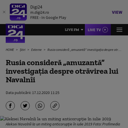
Digi24
VIEW
m.digi24.ro
FREE - In Google Play
LIVE TV
LIVE FM
HOME
Știri
Externe
Rusia consideră „amuzantă” investigația despre otrăvirea lui Navalnîi
Rusia consideră „amuzantă”
investigația despre otrăvirea lui
Navalnîi
Data publicării:
17.12.2020 11:25
Aleksei Navalnîi la un miting anticorupție în iulie 2019 Foto: Profimedia