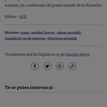
susține, joi, conferința de presă anuală de la Kremlin.
Editor :
R.K.
Etichete:
rusia
serghei lavrov
alexei navalnîi
ministrul rus de externe
otravirea navalnîi
Urmărește știrile Digi24.ro și pe
Google News
Te-ar putea interesa și:
Văduva activistului Navalnîi
îndeamnă ruşii să voteze partidul