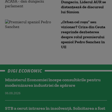
Dungaciu. Liderul AUR se
distanțează de discursul
lui Simion
„Orban cel roșu” sau
vizionar? Criza din Ceuta
reaprinde dezbaterea
despre rolul premierului
spaniol Pedro Sanchez în
UE
DIGI ECONOMIC
Ministerul Economiei începe consultările pentru
modernizarea industriei de apărare
06.08.2026
STB a cerut intrarea în insolvență. Solicitarea a fost