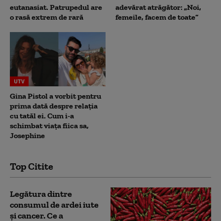
eutanasiat. Patrupedul are
adevărat atrăgător: „Noi,
o rasă extrem de rară
femeile, facem de toate”
UTV
Gina Pistol a vorbit pentru
prima dată despre relația
cu tatăl ei. Cum i-a
schimbat viața fiica sa,
Josephine
Top Citite
Legătura dintre
consumul de ardei iute
și cancer. Ce a