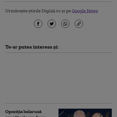
Urmărește știrile Digi24.ro și pe
Google News
Te-ar putea interesa și:
Cum funcționează
Sovintern, noua rețea
internațională a
„socialiștilor” cu care
Kremlinul atrage
recruți din Occident în
armata Rusiei
Opoziția belarusă