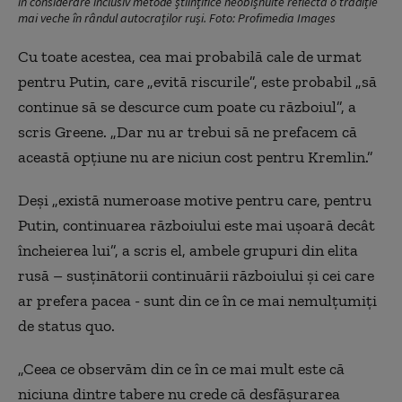
în considerare inclusiv metode științifice neobișnuite reflectă o tradiție
mai veche în rândul autocraților ruși. Foto: Profimedia Images
Cu toate acestea, cea mai probabilă cale de urmat
pentru Putin, care „evită riscurile”, este probabil „să
continue să se descurce cum poate cu războiul”, a
scris Greene. „Dar nu ar trebui să ne prefacem că
această opțiune nu are niciun cost pentru Kremlin.”
Deși „există numeroase motive pentru care, pentru
Putin, continuarea războiului este mai ușoară decât
încheierea lui”, a scris el, ambele grupuri din elita
rusă – susținătorii continuării războiului și cei care
ar prefera pacea - sunt din ce în ce mai nemulțumiți
de status quo.
„Ceea ce observăm din ce în ce mai mult este că
niciuna dintre tabere nu crede că desfășurarea