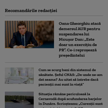
Recomandările redacţiei
Oana Gheorghiu atacă
demersul AUR pentru
suspendarea lui
Nicușor Dan: „Este
doar un exercițiu de
PR”. Ce-i reproșează
președintelui
Cum se scurg bani din sistemul de
sănătate. Șeful CNAS: „De unde ne-am
dat seama? Au uitat să întrebe dacă
pacienții mai sunt în viață”
Situația rămâne periculoasă la
Cernavodă după scufundarea barjelor
în Dunăre. Scrioșteanu: „Curenții sunt