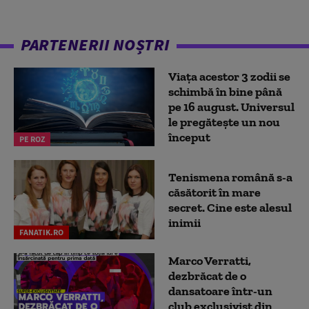
PARTENERII NOȘTRI
Viața acestor 3 zodii se
schimbă în bine până
pe 16 august. Universul
le pregătește un nou
început
PE ROZ
Tenismena română s-a
căsătorit în mare
secret. Cine este alesul
inimii
FANATIK.RO
Marco Verratti,
dezbrăcat de o
dansatoare într-un
club exclusivist din