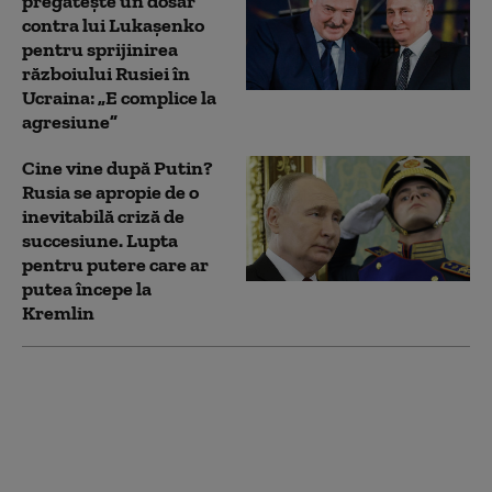
pregătește un dosar
contra lui Lukașenko
pentru sprijinirea
războiului Rusiei în
Ucraina: „E complice la
agresiune”
Cine vine după Putin?
Rusia se apropie de o
inevitabilă criză de
succesiune. Lupta
pentru putere care ar
putea începe la
Kremlin
Zelenski la Belgrad,
într-o vizită cu miză
geopolitică. Kievul vrea
să desprindă Serbia de
influența Moscovei: „O