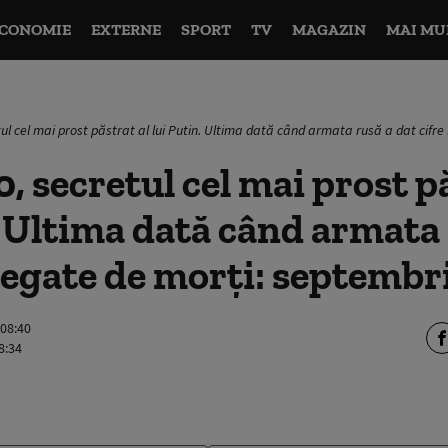
CONOMIE
EXTERNE
SPORT
TV
MAGAZIN
MAI MU
ul cel mai prost păstrat al lui Putin. Ultima dată când armata rusă a dat cifr
, secretul cel mai prost pă
. Ultima dată când armata 
 legate de morți: septembr
 08:40
8:34