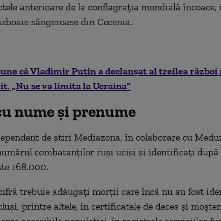
ctele anterioare de la conflagraţia mondială încoace, 
ăzboaie sângeroase din Cecenia.
une că Vladimir Putin a declanşat al treilea război
it. „Nu se va limita la Ucraina”
cu nume şi prenume
dependent de ştiri Mediazona, în colaborare cu Medu
umărul combatanţilor ruşi ucişi şi identificaţi dup
te 168.000.
ifră trebuie adăugaţi morţii care încă nu au fost iden
luşi, printre altele, în certificatele de deces şi moşte