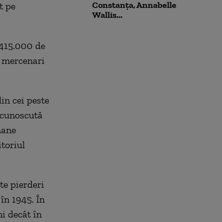
Constanța, Annabelle
t pe
Wallis...
 415.000 de
e mercenari
in cei peste
e cunoscută
mane
itoriul
lte pierderi
 în 1945. În
ni decât în