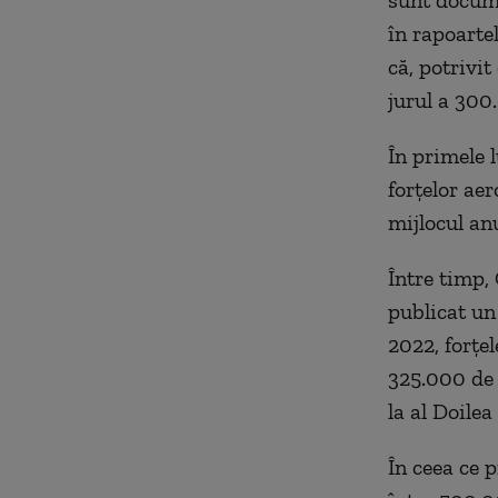
sunt docume
în rapoarte
că, potrivit
jurul a 300
În primele 
forţelor aer
mijlocul an
Între timp,
publicat un
2022, forţel
325.000 de 
la al Doile
În ceea ce 