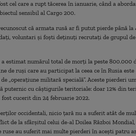
ost cel care a rupt tăcerea în ianuarie, când a aborda
iectul sensibil al Cargo 200.
recunoscut că armata rusă ar fi putut pierde până la
aţi, voluntari şi foşti deţinuţi recrutaţi de grupul d
l a estimat numărul total de morţi la peste 800.000 d
ne de ruşi care au participat la ceea ce în Rusia est
de „operaţiune militară specială”. Aceste pierderi u
 puternic cu câştigurile teritoriale: doar 12% din ter
 fost cucerit din 24 februarie 2022.
erţilor occidentali, nicio ţară nu a suferit atât de mu
lict de la sfârşitul celui de-al Doilea Război Mondial,
e ruse au suferit mai multe pierderi în aceşti patru a