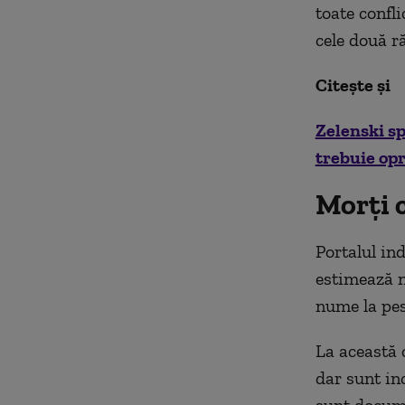
toate confli
cele două r
Citește și
Zelenski sp
trebuie opr
Morţi 
Portalul in
estimează n
nume la pes
La această c
dar sunt inc