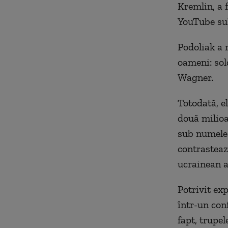
Kremlin, a f
YouTube sub
Podoliak a 
oameni: sold
Wagner.
Totodată, e
două milioa
sub numele 
contrastează
ucrainean a
Potrivit exp
într-un conf
fapt, trupel