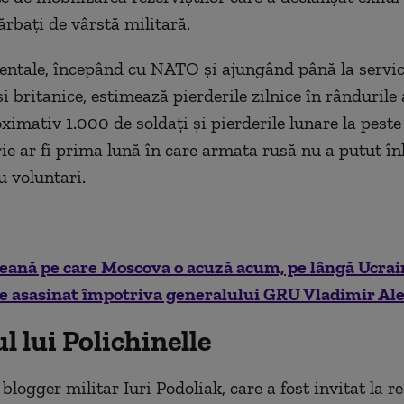
ărbaţi de vârstă militară.
entale, începând cu NATO şi ajungând până la servici
i britanice, estimează pierderile zilnice în rândurile
ximativ 1.000 de soldaţi şi pierderile lunare la peste
rie ar fi prima lună în care armata rusă nu a putut în
u voluntari.
eană pe care Moscova o acuză acum, pe lângă Ucrai
de asasinat împotriva generalului GRU Vladimir Al
l lui Polichinelle
logger militar Iuri Podoliak, care a fost invitat la re