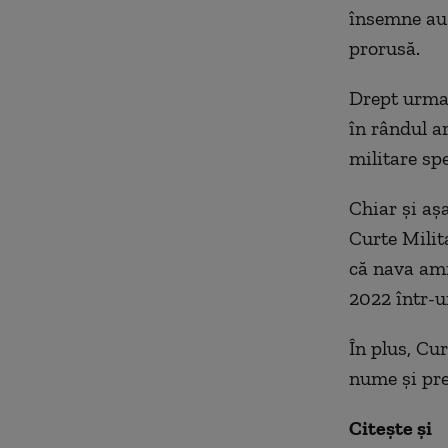
însemne au 
prorusă.
Drept urmar
în rândul ar
militare spe
Chiar şi aşa
Curte Milita
că nava ami
2022 într-u
În plus, Cu
nume şi pre
Citește și