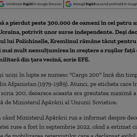
Urmărește
Digi24
în Google Discover
Adaugă
Digi24
ca sursă preferată în Googl
ă a pierdut peste 300.000 de oameni în cei patru a
Ucraina, potrivit unor surse independente. Deşi de
ul lui Polichinelle, Kremlinul rămâne tăcut pentru
i mai mult nemulţumirea în creştere a ruşilor faţă
litară din ţara vecină, scrie EFE.
uşi ucişi în lupte se numesc "Cargo 200" încă din tim
din Afganistan (1979-1989). Atunci, pe eticheta care î
 scria 200, deoarece aceasta era greutatea maximă a 
ă de Ministerul Apărării al Uniunii Sovietice.
 când Ministerul Apărării rus a informat despre dece
tei ruse a fost în septembrie 2022, când a estimat cif
e de mobilizarea rezerviştilor care a declanşat exilul