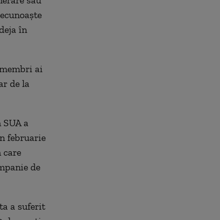
unerare sau
recunoaşte
deja în
- membri ai
ar de la
n SUA a
in februarie
n care
ampanie de
ta a suferit