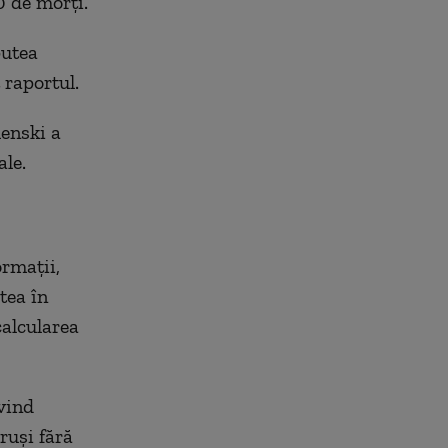
0 de morţi.
putea
 raportul.
enski a
ale.
ormaţii,
tea în
calcularea
vind
ruşi fără