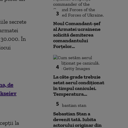
3
ile secrete
Noul Comandant-șef
al Armatei ucrainene
 armatei
solicită demiterea
 30.000. În
comandantului
Forțelor...
locui
4
La câte grade trebuie
setat aerul condiționat
na, de
în timpul caniculei.
ekseiev
Temperatura...
5
Sebastian Stan a
devenit tată. Iubita
cepţii la
actorului originar din