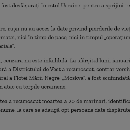
fost desfăşuraţi în estul Ucrainei pentru a sprijini r
e, ruşii nu au acces la date privind pierderile de vie
matei, nici în timp de pace, nici în timpul „operaţiun
ciale”.
, cenzura nu este infailibilă. La sfârşitul lunii ianuar
ră a Districtului de Vest a recunoscut, contrar versiun
ral a Flotei Mării Negre, „Moskva”, a fost scufundată 
n atac cu torpile ucrainene.
rtea a recunoscut moartea a 20 de marinari, identific
nume, la care se adaugă opt persoane date dispărute