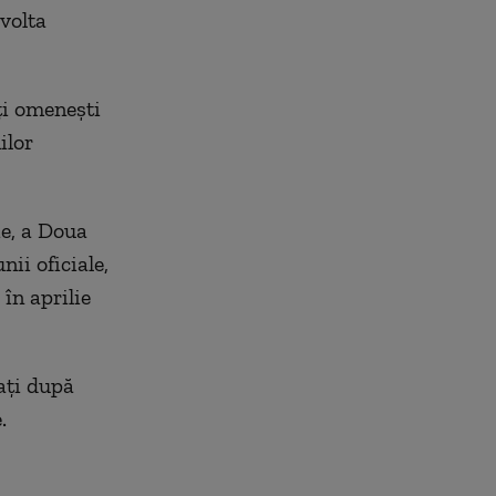
evolta
ţi omeneşti
ilor
ie, a Doua
ii oficiale,
în aprilie
aţi după
.