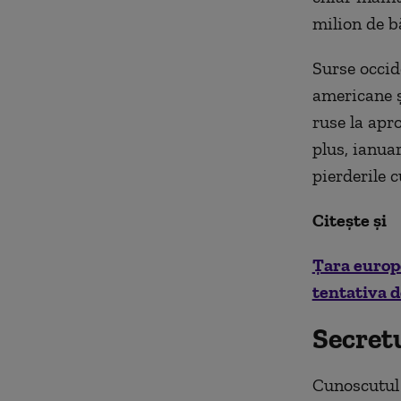
milion de b
Surse occid
americane ş
ruse la apro
plus, ianua
pierderile c
Citește și
Țara europ
tentativa 
Secretu
Cunoscutul b