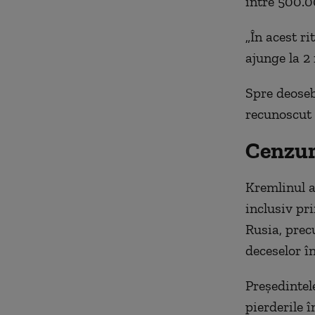
între 500.0
„În acest r
ajunge la 2
Spre deoseb
recunoscut 
Cenzura
Kremlinul a
inclusiv pri
Rusia, prec
deceselor în
Preşedintel
pierderile î