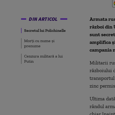
DIN ARTICOL
Armata rus
război din 
Secretul lui Polichinelle
sunt secret
Morţi cu nume şi
amplifica ş
prenume
campania mi
Cenzura militară a lui
Putin
Militarii r
războiului 
transportul
zinc permis
Ultima dată
rândul arma
chiar înaint