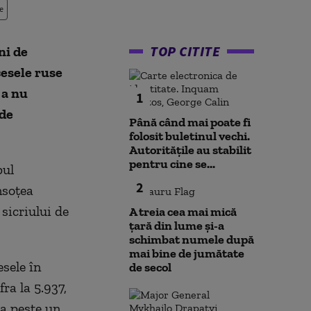
e
TOP CITITE
ni de
cesele ruse
 a nu
1
 de
Până când mai poate fi
folosit buletinul vechi.
Autoritățile au stabilit
pentru cine se...
pul
2
nsoţea
sicriului de
A treia cea mai mică
țară din lume și-a
schimbat numele după
mai bine de jumătate
sele în
de secol
ra la 5.937,
 a peste un