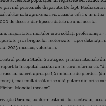
nte accesibile populaţiei, în registrele serviciilor f
le privind persoanele dispărute. De fapt, Mediazona 
 calculelor sale aproximative, această cifră s-ar situa 
.000 de decese, dar lipsesc datele de anul acesta.
luni, majoritatea morţilor erau soldaţi profesionişti 
opurtate şi ai brigăzilor motorizate - apoi deţinuţii, i
ului 2023 încoace, voluntarii.
 Centrul pentru Studii Strategice şi Internaţionale di
 raport la începutul acestui an în care informa că, "d
e ruse au suferit aproape 1,2 milioane de pierderi (di
morţi), mai mult decât orice altă putere din orice c
a Război Mondial încoace".
priveşte Ucraina, conform estimărilor centrului, aceas