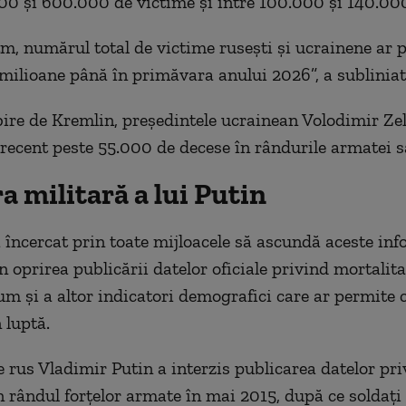
00 şi 600.000 de victime şi între 100.000 şi 140.00
itm, numărul total de victime ruseşti şi ucrainene ar 
 milioane până în primăvara anului 2026”, a subliniat
ire de Kremlin, preşedintele ucrainean Volodimir Zel
recent peste 55.000 de decese în rândurile armatei s
 militară a lui Putin
 încercat prin toate mijloacele să ascundă aceste inf
n oprirea publicării datelor oficiale privind mortalita
um şi a altor indicatori demografici care ar permite 
 luptă.
e rus Vladimir Putin a interzis publicarea datelor pri
n rândul forţelor armate în mai 2015, după ce soldaţi 