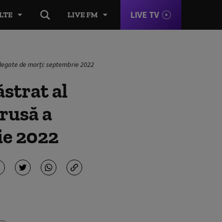
LIVE TV
LTE
LIVE FM
e legate de morți: septembrie 2022
strat al
rusă a
ie 2022