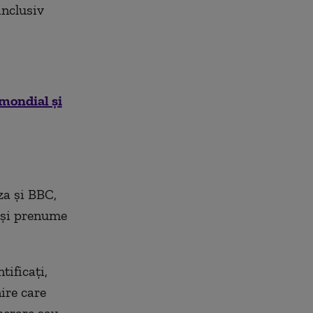
inclusiv
 mondial şi
za şi BBC,
ă şi prenume
tificaţi,
nire care