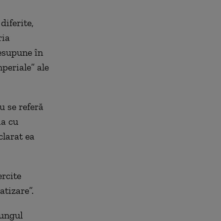
diferite,
ria
resupune în
periale” ale
u se referă
ia cu
eclarat ea
ercite
atizare”.
lungul