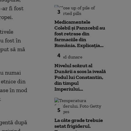
ar fi fost
3
ropei.
Medicamentele
Colebil și Panzcebil au
tivele
fost retrase din
farmaciile din
u fost în
România. Explicația...
eput să mă
4
Nivelul scăzut al
Dunării a scos la iveală
 nu numai
Podul lui Constantin,
 etnice din
din timpul
Imperiului...
coase în mod
t
5
La câte grade trebuie
rgentă după
setat frigiderul.