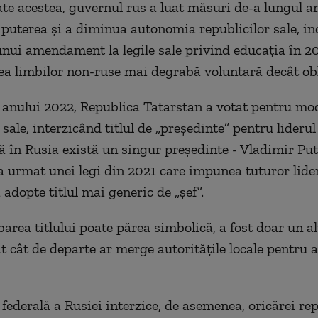
ate acestea, guvernul rus a luat măsuri de-a lungul a
 puterea și a diminua autonomia republicilor sale, in
nui amendament la legile sale privind educația în 2
ea limbilor non-ruse mai degrabă voluntară decât obl
l anului 2022, Republica Tatarstan a votat pentru mo
 sale, interzicând titlul de „președinte” pentru liderul
ă în Rusia există un singur președinte - Vladimir Put
 urmat unei legi din 2021 care impunea tuturor lider
 adopte titlul mai generic de „șef”.
area titlului poate părea simbolică, a fost doar un a
at cât de departe ar merge autoritățile locale pentru
federală a Rusiei interzice, de asemenea, oricărei rep