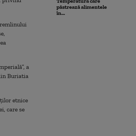
a privind
Temperatura care
păstrează alimentele
în...
 Kremlinului
e,
rea
mperială”, a
din Buriatia
ilor etnice
i, care se