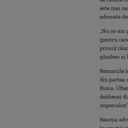
este mai uș
adresate de
„Nu m-am gâ
(pentru care
primul rând
gândesc și l
Remarcile l
din partea 
Rusia. Ulte
deliberat d
imperialist”
Reacția adv