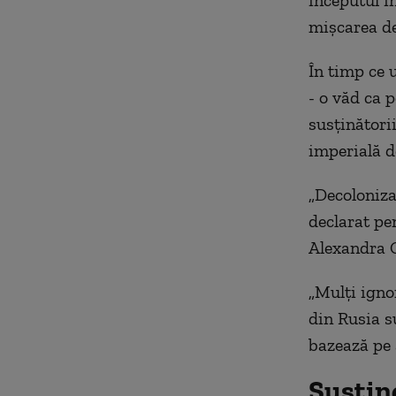
începutul i
mișcarea de
În timp ce u
- o văd ca 
susținători
imperială de
„Decoloniza
declarat pe
Alexandra 
„Mulți igno
din Rusia s
bazează pe 
Susțin