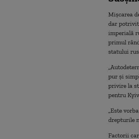
Mișcarea de
dar potrivi
imperială r
primul rând
statului rus
„Autodeterm
pur și simpl
privire la s
pentru Kyiv
„Este vorba 
drepturile 
Factorii car