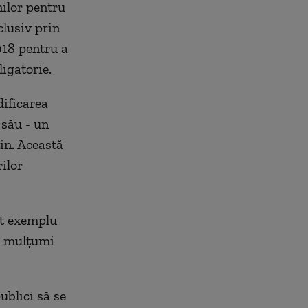
nilor pentru
clusiv prin
018 pentru a
igatorie.
dificarea
 său - un
in. Această
ilor
lt exemplu
 a mulțumi
ublici să se