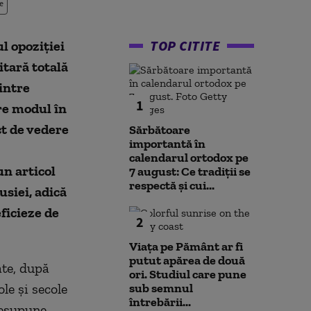
e
TOP CITITE
ul opoziției
tară totală
intre
1
pre modul în
nct de vedere
Sărbătoare
importantă în
calendarul ortodox pe
un articol
7 august: Ce tradiții se
respectă și cui...
siei, adică
ficieze de
2
Viața pe Pământ ar fi
putut apărea de două
ate, după
ori. Studiul care pune
le și secole
sub semnul
întrebării...
resupune,