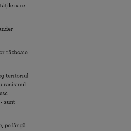
tățile care
xander
tor războaie
g teritoriul
cu rasismul
iesc
 - sunt
le, pe lângă