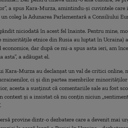
or”, a spus Kara-Murza, amintindu-și cuvintele care i-
 un coleg la Adunarea Parlamentară a Consiliului Eu
ndit niciodată în acest fel înainte. Pentru mine, mo
 minoritățile etnice din Rusia au luptat în Ucraina) a
 economice, dar după ce mi-a spus asta ieri, am înc
a asta”, a adăugat el.
ui Kara-Murza au declanșat un val de critici online,
ucrainenilor, ci și din partea membrilor minorităților
rior, acesta a susținut că comentariile sale au fost s
in context și a insistat că nu conțin niciun „sentimen
.
ersă provine dintr-o dezbatere care a devenit mai u