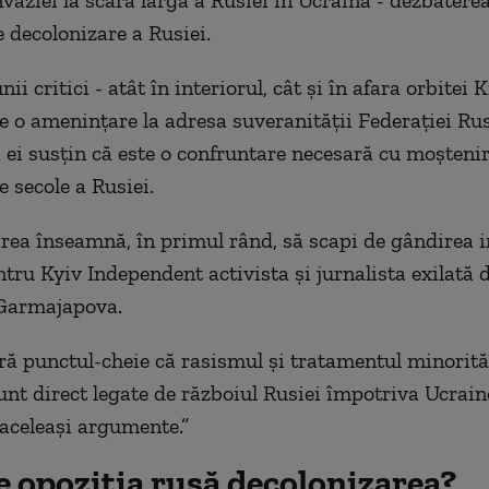
nvaziei la scară largă a Rusiei în Ucraina - dezbatere
 decolonizare a Rusiei.
nii critici - atât în interiorul, cât și în afara orbitei
pe o amenințare la adresa suveranității Federației Rus
i ei susțin că este o confruntare necesară cu moșteni
 secole a Rusiei.
rea înseamnă, în primul rând, să scapi de gândirea i
ntru Kyiv Independent activista și jurnalista exilată 
Garmajapova.
ră punctul-cheie că rasismul și tratamentul minorităț
unt direct legate de războiul Rusiei împotriva Ucraine
aceleași argumente.”
e opoziția rusă decolonizarea?