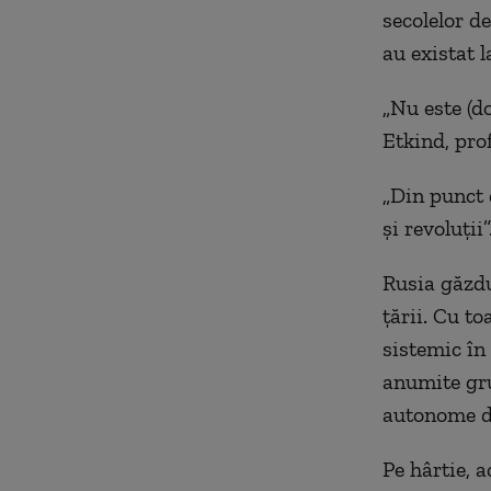
secolelor d
au existat la
„Nu este (do
Etkind, pro
„Din punct 
și revoluții”
Rusia găzdu
țării. Cu t
sistemic în 
anumite gru
autonome d
Pe hârtie, a