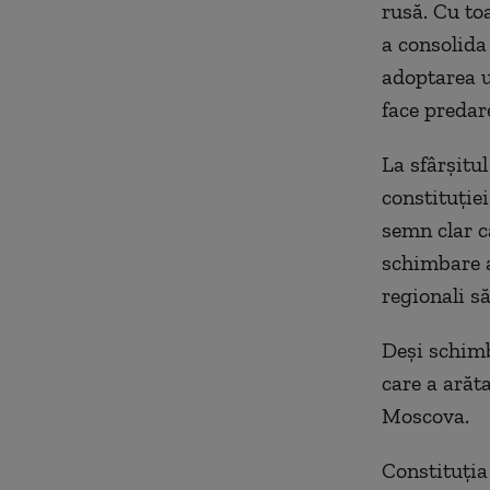
rusă. Cu to
a consolida
adoptarea u
face predar
La sfârșitu
constituției
semn clar c
schimbare a
regionali să
Deși schimb
care a arăt
Moscova.
Constituția 