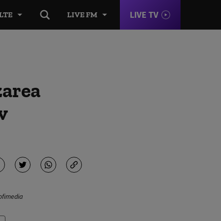
LIVE TV
LTE
LIVE FM
zarea
v
rofimedia