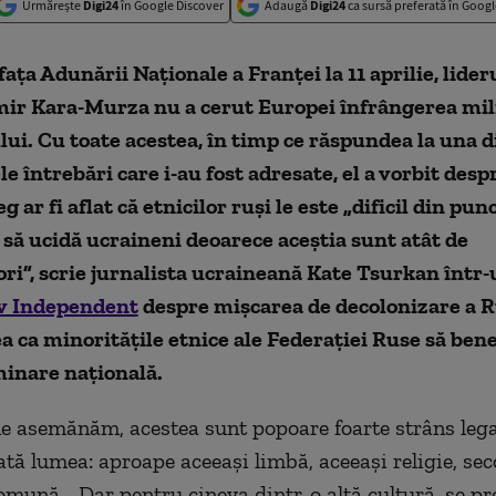
Urmărește
Digi24
în Google Discover
Adaugă
Digi24
ca sursă preferată în Googl
fața Adunării Naționale a Franței la 11 aprilie, lider
mir Kara-Murza nu a cerut Europei înfrângerea mili
ui. Cu toate acestea, în timp ce răspundea la una d
 întrebări care i-au fost adresate, el a vorbit des
g ar fi aflat că etnicilor ruși le este „dificil din pu
 să ucidă ucraineni deoarece aceștia sunt atât de
i”, scrie jurnalista ucraineană Kate Tsurkan într-
v Independent
despre mișcarea de decolonizare a Ru
ea ca minoritățile etnice ale Federației Ruse să bene
inare națională.
 ne asemănăm, acestea sunt popoare foarte strâns leg
tă lumea: aproape aceeași limbă, aceeași religie, seco
comună... Dar pentru cineva dintr-o altă cultură, se p