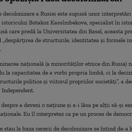
 decolonizare a Rusiei este supusă unor interpretări 
t istoricului Botakoz Kassîmbekova, specialist în isto
usă care predă la Universitatea din Basel, aceasta p
 „despărțirea de structurile, identitatea și formele im
.
inarea națională (a minorităților etnice din Rusia) n
u la capacitatea de a vorbi propria limbă, ci la deciz
tructurile politice și viitorul propriilor societăți”, a d
 Independent.
despre a deveni o națiune și a-i lăsa pe alții să-și ex
naționale. Eu îl interpretez ca pe un proces de democr
e stau la baza cererii de decolonizare se întind de-a 