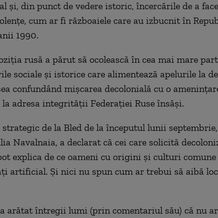
al și, din punct de vedere istoric, încercările de a fac
iolențe, cum ar fi războaiele care au izbucnit în Repub
anii 1990.
poziția rusă a părut să ocolească în cea mai mare par
le sociale și istorice care alimentează apelurile la d
sea confundând mișcarea decolonială cu o amenințar
 la adresa integrității Federației Ruse însăși.
strategic de la Bled de la începutul lunii septembrie,
ulia Navalnaia, a declarat că cei care solicită decolon
pot explica de ce oameni cu origini și culturi comune 
ați artificial. Și nici nu spun cum ar trebui să aibă lo
a arătat întregii lumi (prin comentariul său) că nu a