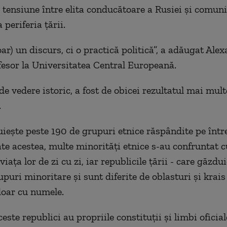
e tensiune între elita conducătoare a Rusiei și comuni
 periferia țării.
ar) un discurs, ci o practică politică”, a adăugat Ale
fesor la Universitatea Central Europeană.
de vedere istoric, a fost de obicei rezultatul mai mul
.
iește peste 190 de grupuri etnice răspândite pe între
oate acestea, multe minorități etnice s-au confruntat 
viața lor de zi cu zi, iar republicile țării - care găzdu
puri minoritare și sunt diferite de oblasturi și krais
oar cu numele.
ceste republici au propriile constituții și limbi oficia