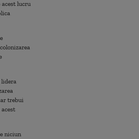
e acest lucru
lica
te
ecolonizarea
e
 lidera
izarea
ar trebui
c acest
re niciun