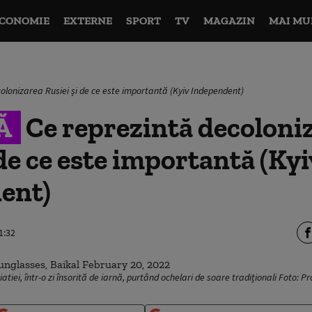
CONOMIE
EXTERNE
SPORT
TV
MAGAZIN
MAI MU
olonizarea Rusiei și de ce este importantă (Kyiv Independent)
Ă
Ce reprezintă decoloni
 de ce este importantă (Kyi
ent)
1:32
riatiei, într-o zi însorită de iarnă, purtând ochelari de soare tradiționali Foto: P