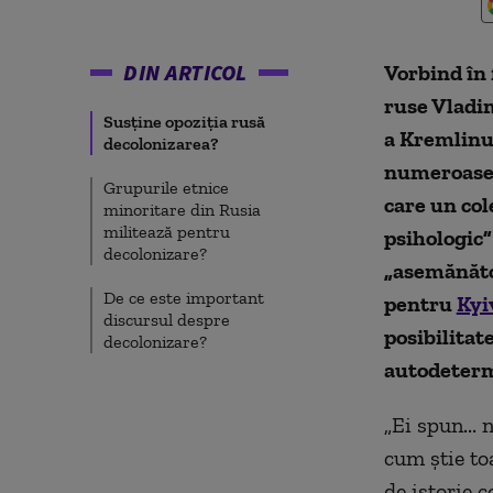
DIN ARTICOL
Vorbind în 
ruse Vladi
Susține opoziția rusă
a Kremlinul
decolonizarea?
numeroasele
Grupurile etnice
care un cole
minoritare din Rusia
militează pentru
psihologic”
decolonizare?
„asemănător
De ce este important
pentru
Kyi
discursul despre
posibilitat
decolonizare?
autodeterm
„Ei spun...
cum știe toa
de istorie 