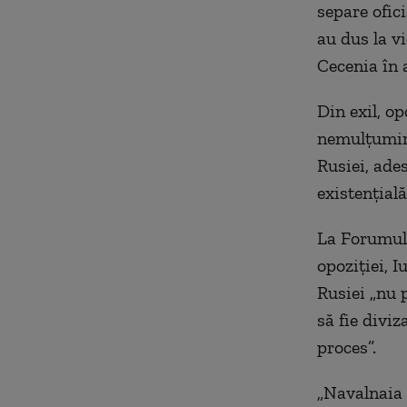
separe ofici
au dus la v
Cecenia în 
Din exil, o
nemulțumiri
Rusiei, ade
existențială
La Forumul 
opoziției, I
Rusiei „nu 
să fie diviz
proces”.
„Navalnaia 