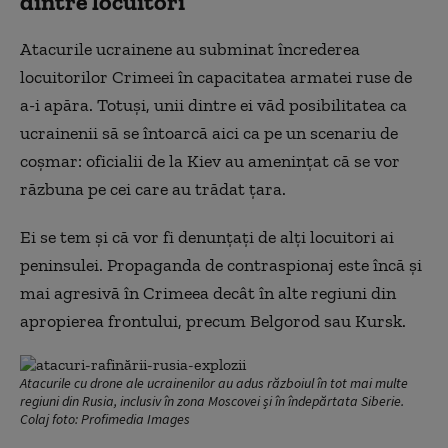
dintre locuitori
Atacurile ucrainene au subminat încrederea
locuitorilor Crimeei în capacitatea armatei ruse de
a-i apăra. Totuși, unii dintre ei văd posibilitatea ca
ucrainenii să se întoarcă aici ca pe un scenariu de
coșmar: oficialii de la Kiev au amenințat că se vor
răzbuna pe cei care au trădat țara.
Ei se tem și că vor fi denunțați de alți locuitori ai
peninsulei. Propaganda de contraspionaj este încă și
mai agresivă în Crimeea decât în alte regiuni din
apropierea frontului, precum Belgorod sau Kursk.
Atacurile cu drone ale ucrainenilor au adus războiul în tot mai multe
regiuni din Rusia, inclusiv în zona Moscovei și în îndepărtata Siberie.
Colaj foto: Profimedia Images