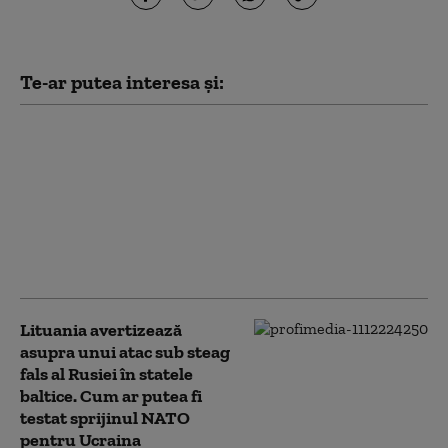
Te-ar putea interesa și:
România nu își mai
permite să sprijine
financiar Ucraina,
spune Dungaciu.
Liderul AUR se
distanțează de
discursul lui Simion
Lituania avertizează
asupra unui atac sub steag
fals al Rusiei în statele
baltice. Cum ar putea fi
testat sprijinul NATO
pentru Ucraina