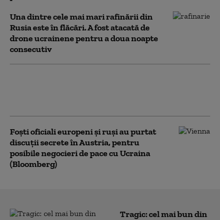
Una dintre cele mai mari rafinării din
Rusia este în flăcări. A fost atacată de
drone ucrainene pentru a doua noapte
consecutiv
Atacurile rusești fac noi victime în
Ucraina. Trei oameni au fost uciși în
regiunea Harkov
Foști oficiali europeni și ruși au purtat
discuții secrete în Austria, pentru
posibile negocieri de pace cu Ucraina
(Bloomberg)
Tragic: cel mai bun din