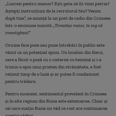
„Lucrezi pentru inamic? Ești gata să îți vinzi patria?
Aștepți instrucțiuni de la recrutorul tău? Venim
după tine”, se anunță la un post de radio din Crimeea
într-o emisiune numită „
Tovarășe maior, te rog să
investighezi!
”
Oricine face poze sau pune întrebări în public este
văzut ca un potențial spion. Un localnic din Kerci,
care a făcut o poză cu o cisternă cu benzină și i-a
trimis-o apoi unui prieten din străinătate, a fost
reținut timp de o lună și ar putea fi condamnat
pentru trădare.
Pentru moment, sentimentul prevalent în Crimeea
și în alte regiuni din Rusia este extenuarea. Chiar și
cei care susțin Rusia nu văd ce rost are continuarea
acestui război.