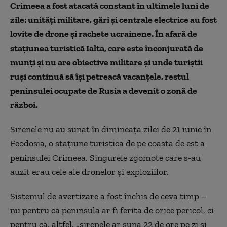
Crimeea a fost atacată constant în ultimele luni de
zile: unități militare, gări și centrale electrice au fost
lovite de drone și rachete ucrainene. În afară de
stațiunea turistică Ialta, care este înconjurată de
munți și nu are obiective militare și unde turiștii
ruși continuă să își petreacă vacanțele, restul
peninsulei ocupate de Rusia a devenit o zonă de
război.
Sirenele nu au sunat în dimineața zilei de 21 iunie în
Feodosia, o stațiune turistică de pe coasta de est a
peninsulei Crimeea. Singurele zgomote care s-au
auzit erau cele ale dronelor și exploziilor.
Sistemul de avertizare a fost închis de ceva timp –
nu pentru că peninsula ar fi ferită de orice pericol, ci
pentru că, altfel, „sirenele ar suna 22 de ore pe zi și