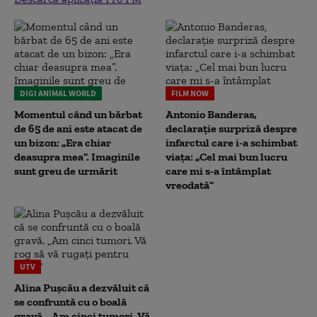
DIGI ANIMAL WORLD
FILM NOW
Momentul când un bărbat
Antonio Banderas,
de 65 de ani este atacat de
declarație surpriză despre
un bizon: „Era chiar
infarctul care i-a schimbat
deasupra mea”. Imaginile
viața: „Cel mai bun lucru
sunt greu de urmărit
care mi s-a întâmplat
vreodată”
UTV
Alina Pușcău a dezvăluit că
se confruntă cu o boală
gravă. „Am cinci tumori. Vă