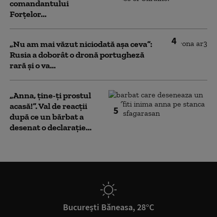
comandantului
Forțelor...
4
„Nu am mai văzut niciodată așa ceva”:
Rusia a doborât o dronă portugheză
rară și o va...
„Anna, ţine-ţi prostul
acasă!”. Val de reacții
5
după ce un bărbat a
desenat o declarație...
București Băneasa, 28°C