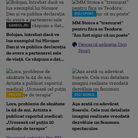
DIGI SPORT
MM Stoica a ”tremurat”
GANDUL.RO
pentru fiica sa Teodora:
Bolojan, întrebat dacă va
”Am fost sigur că nu poate”
lua exemplul lui Nicușor
Descarcă aplicația Digi
Dan și va publica declarația
Sport
de avere a partenerei sale
de viață. Ce răspuns a dat...
PRO FM
DIGI WORLD
Lora, probleme de sănătate
Așa arată cu adevărat
la 44 de ani. Artista a
Soarele. Cele mai detaliate
publicat raportul medical:
imagini realizate vreodată
„Urmează cel puțin 10
dezvăluie un fenomen
ședințe de terapie”
spectaculos
Descarcă aplicația Pro FM