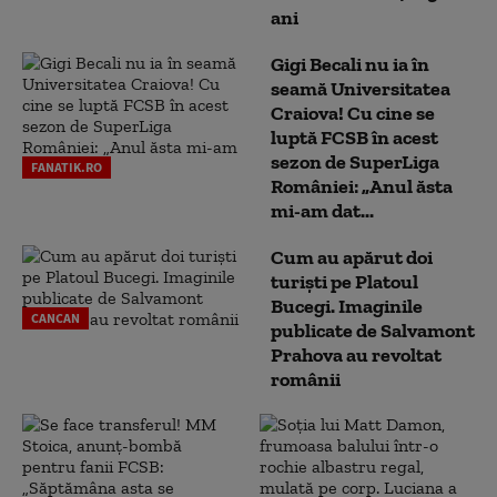
ani
Gigi Becali nu ia în
seamă Universitatea
Craiova! Cu cine se
luptă FCSB în acest
sezon de SuperLiga
FANATIK.RO
României: „Anul ăsta
mi-am dat...
Cum au apărut doi
turiști pe Platoul
Bucegi. Imaginile
CANCAN
publicate de Salvamont
Prahova au revoltat
românii