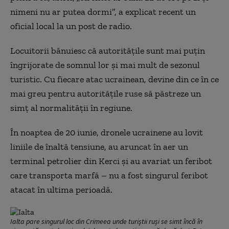
nimeni nu ar putea dormi”, a explicat recent un
oficial local la un post de radio.
Locuitorii bănuiesc că autoritățile sunt mai puțin
îngrijorate de somnul lor și mai mult de sezonul
turistic. Cu fiecare atac ucrainean, devine din ce în ce
mai greu pentru autoritățile ruse să păstreze un
simț al normalității în regiune.
În noaptea de 20 iunie, dronele ucrainene au lovit
liniile de înaltă tensiune, au aruncat în aer un
terminal petrolier din Kerci și au avariat un feribot
care transporta marfă – nu a fost singurul feribot
atacat în ultima perioadă.
Ialta pare singurul loc din Crimeea unde turiștii ruși se simt încă în