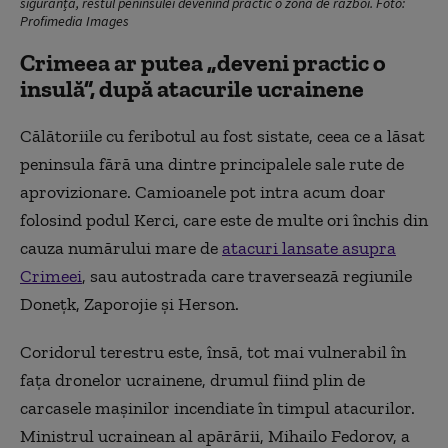
siguranță, restul peninsulei devenind practic o zonă de război. Foto:
Profimedia Images
Crimeea ar putea „deveni practic o
insulă”, după atacurile ucrainene
Călătoriile cu feribotul au fost sistate, ceea ce a lăsat
peninsula fără una dintre principalele sale rute de
aprovizionare. Camioanele pot intra acum doar
folosind podul Kerci, care este de multe ori închis din
cauza numărului mare de
atacuri lansate asupra
Crimeei
, sau autostrada care traversează regiunile
Donețk, Zaporojie și Herson.
Coridorul terestru este, însă, tot mai vulnerabil în
fața dronelor ucrainene, drumul fiind plin de
carcasele mașinilor incendiate în timpul atacurilor.
Ministrul ucrainean al apărării, Mihailo Fedorov, a