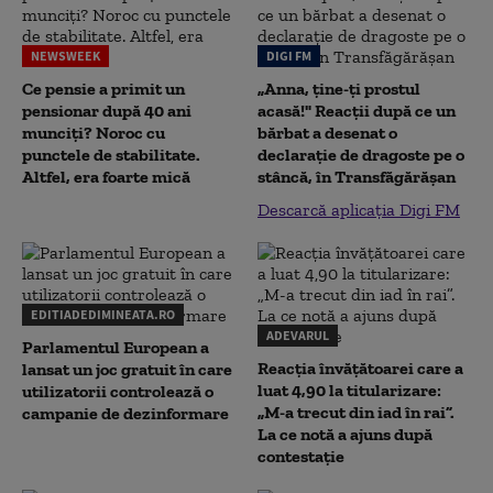
NEWSWEEK
DIGI FM
Ce pensie a primit un
„Anna, ţine-ţi prostul
pensionar după 40 ani
acasă!" Reacţii după ce un
munciți? Noroc cu
bărbat a desenat o
punctele de stabilitate.
declaraţie de dragoste pe o
Altfel, era foarte mică
stâncă, în Transfăgărăşan
Descarcă aplicația Digi FM
EDITIADEDIMINEATA.RO
ADEVARUL
Parlamentul European a
Reacția învățătoarei care a
lansat un joc gratuit în care
luat 4,90 la titularizare:
utilizatorii controlează o
„M-a trecut din iad în rai”.
campanie de dezinformare
La ce notă a ajuns după
contestație