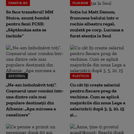
FANATIK.RO
FILM NOW
Se face transferul! MM
Soția lui Matt Damon,
Stoica, anunț-bombă
frumoasa balului într-o
pentru fanii FCSB:
rochie albastru regal,
„Săptămâna asta se
mulată pe corp. Luciana a
închide”
furat atenția la Seul
ADEVĂRUL
PLAYTECH
„Ne-am îmbolnăvit toți”.
Cu cât îți crește salariul
Coșmarul unor români într-
pentru fiecare prag de
una dintre cele mai
vechime. Cum se aplică
populare destinații din
majorările din noua Lege a
Albania: „Apa mirosea a
salarizării după 3, 5, 10, 15
canalizare”
și...