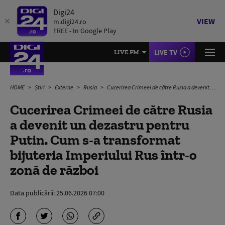
Digi24
VIEW
m.digi24.ro
FREE - In Google Play
LIVE TV
LIVE FM
HOME
Știri
Externe
Rusia
Cucerirea Crimeei de către Rusia a devenit un dezastru pentru Putin. Cum s-a transformat bijuteria Imperiului Rus într-o zonă de război
Cucerirea Crimeei de către Rusia
a devenit un dezastru pentru
Putin. Cum s-a transformat
bijuteria Imperiului Rus într-o
zonă de război
Data publicării:
25.06.2026 07:00