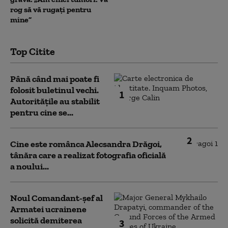
rog să vă rugați pentru
mine”
Top Citite
Până când mai poate fi
folosit buletinul vechi.
1
Autoritățile au stabilit
pentru cine se...
2
Cine este românca Alecsandra Drăgoi,
tânăra care a realizat fotografia oficială
a noului...
Noul Comandant-șef al
Armatei ucrainene
solicită demiterea
3