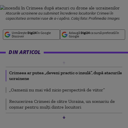
Atacurile ucrainene au subminat încrederea locuitorilor Crimeei în
capacitatea armatei ruse de a-i apăra. Colaj foto: Profimedia Images
Urmărește
Digi24
în Google
Adaugă
Digi24
ca sursă preferată în
Discover
Google
DIN ARTICOL
Crimeea ar putea „deveni practic o insulă”, după atacurile
ucrainene
„Oamenii nu mai văd nicio perspectivă de viitor”
Recucerirea Crimeei de către Ucraina, un scenariu de
coșmar pentru mulți dintre locuitori