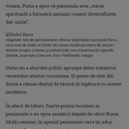
vreme, Putin a spus că peninsula este „sursa
spirituală a formării națiunii rusești diversificate,
dar unite”.
Singurele rute de aprovizionare rămase disponibile sunt podul Kerci,
care este de multe ori închis din cauza numărului mare de atacuri
lansate asupra Crimeei, și autostrada care traversează regiunile
Donețk, Zaporojie și Herson. Foto: Profimedia Images
Putin nu a abordat public aproape deloc subiectul
recentelor atacuri ucrainene. Și presa de stat din
Rusia a rămas destul de tăcută în legătură cu aceste
incidente.
În afară de tătari, foarte puțini locuitori ai
peninsulei s-au opus anexării ilegale de către Rusia.
Mulți oameni, în special pensionari care își aduc