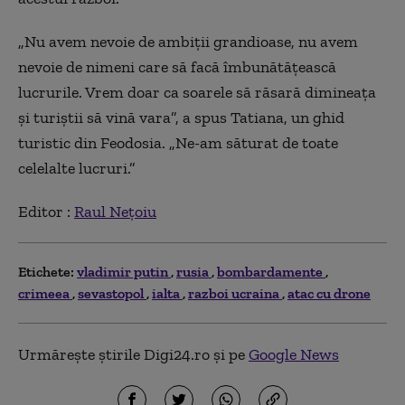
„Nu avem nevoie de ambiții grandioase, nu avem
nevoie de nimeni care să facă îmbunătățească
lucrurile. Vrem doar ca soarele să răsară dimineața
și turiștii să vină vara”, a spus Tatiana, un ghid
turistic din Feodosia. „Ne-am săturat de toate
celelalte lucruri.”
Editor :
Raul Nețoiu
Etichete:
vladimir putin
rusia
bombardamente
crimeea
sevastopol
ialta
razboi ucraina
atac cu drone
Urmărește știrile Digi24.ro și pe
Google News