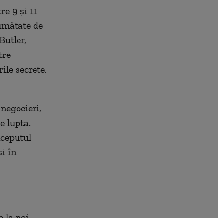
re 9 și 11
jumătate de
Butler,
tre
rile secrete,
negocieri,
e lupta.
nceputul
i în
 la noi