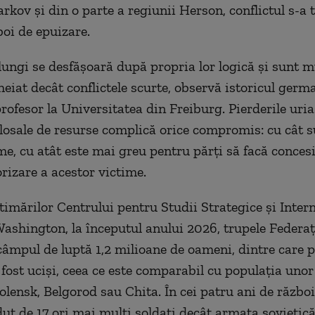
rkov și din o parte a regiunii Herson, conflictul s-a
boi de epuizare.
lungi se desfășoară după propria lor logică și sunt m
heiat decât conflictele scurte, observă istoricul germ
rofesor la Universitatea din Freiburg. Pierderile uria
olosale de resurse complică orice compromis: cu cât 
me, cu atât este mai greu pentru părți să facă concesi
orizare a acestor victime.
imărilor Centrului pentru Studii Strategice și Inter
Washington, la începutul anului 2026, trupele Federaț
câmpul de luptă 1,2 milioane de oameni, dintre care p
fost uciși, ceea ce este comparabil cu populația unor
ensk, Belgorod sau Chita. În cei patru ani de războ
dut de 17 ori mai mulți soldați decât armata sovietică