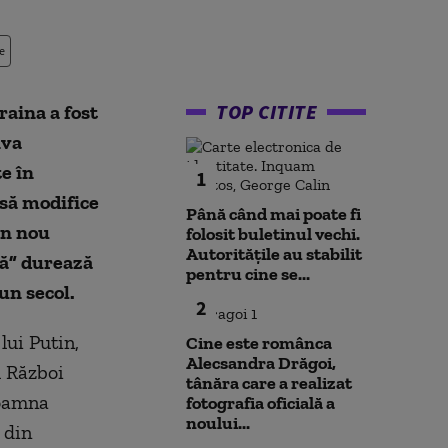
e
TOP CITITE
raina a fost
iva
te în
1
 să modifice
Până când mai poate fi
un nou
folosit buletinul vechi.
Autoritățile au stabilit
lă” durează
pentru cine se...
un secol.
2
 lui Putin,
Cine este românca
Alecsandra Drăgoi,
l Război
tânăra care a realizat
toamna
fotografia oficială a
noului...
 din