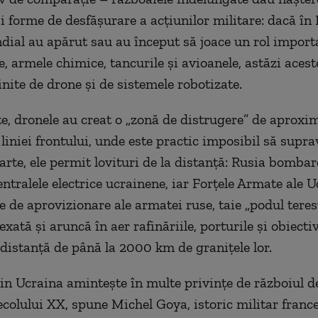
și forme de desfășurare a acțiunilor militare: dacă în
ial au apărut sau au început să joace un rol import
, armele chimice, tancurile și avioanele, astăzi acest
inite de drone și de sistemele robotizate.
te, dronele au creat o „zonă de distrugere” de aprox
liniei frontului, unde este practic imposibil să suprav
parte, ele permit lovituri de la distanță: Rusia bomba
entralele electrice ucrainene, iar Forțele Armate ale U
e de aprovizionare ale armatei ruse, taie „podul teres
ată și aruncă în aer rafinăriile, porturile și obiectiv
o distanță de până la 2000 km de granițele lor.
din Ucraina amintește în multe privințe de războiul de
ecolului XX, spune Michel Goya, istoric militar france