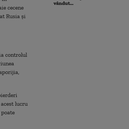
vândut...
aie cecene
at Rusia și
ia controlul
giunea
porijia,
pierderi
 acest lucru
 poate