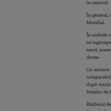
în rezervă:
În general,
Mondial.
În ambele r
se îngroape
secol, aceas
drone.
Ca urmare a 
comparabile
după vizita
forțelor de
Războiul de