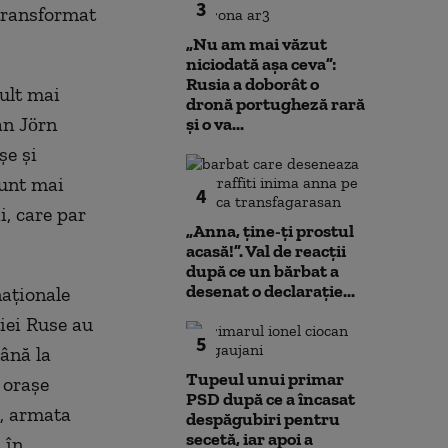
3
 transformat
„Nu am mai văzut
niciodată așa ceva”:
Rusia a doborât o
ult mai
dronă portugheză rară
an Jörn
și o va...
șe și
sunt mai
4
i, care par
„Anna, ţine-ţi prostul
acasă!”. Val de reacții
după ce un bărbat a
desenat o declarație...
naționale
iei Ruse au
5
ână la
Tupeul unui primar
 orașe
PSD după ce a încasat
i, armata
despăgubiri pentru
secetă, iar apoi a
 în