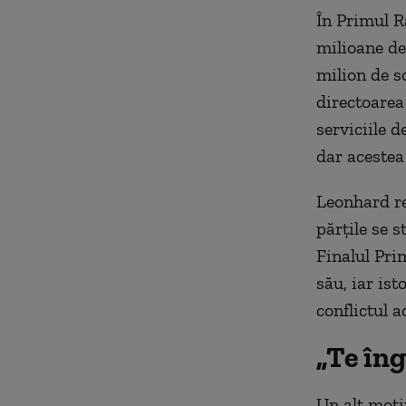
În Primul R
milioane de
milion de so
directoarea
serviciile d
dar acestea
Leonhard re
părțile se 
Finalul Pri
său, iar ist
conflictul a
„Te îng
Un alt moti