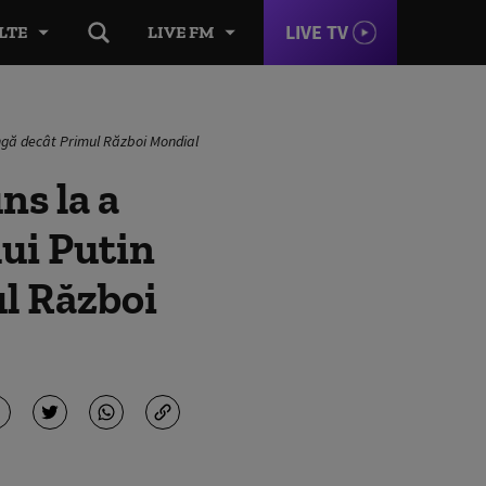
LIVE TV
LTE
LIVE FM
lungă decât Primul Război Mondial
uns la a
lui Putin
ul Război