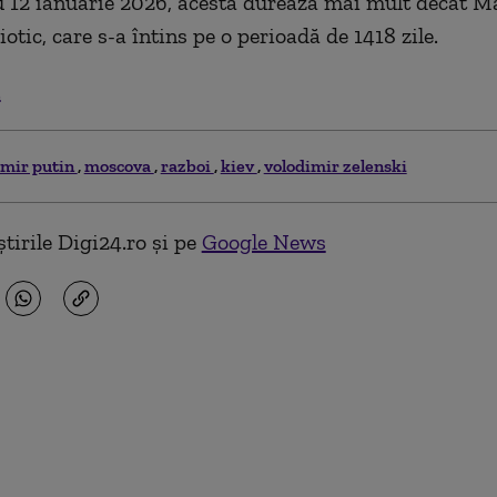
 12 ianuarie 2026, acesta durează mai mult decât M
otic, care s-a întins pe o perioadă de 1418 zile.
.
imir putin
moscova
razboi
kiev
volodimir zelenski
tirile Digi24.ro și pe
Google News