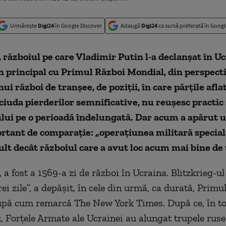
Urmărește
Digi24
în Google Discover
Adaugă
Digi24
ca sursă preferată în Googl
războiul pe care Vladimir Putin l-a declanșat în Uc
n principal cu Primul Război Mondial, din perspect
ui război de tranșee, de poziții, în care părțile afla
n ciuda pierderilor semnificative, nu reușesc practic
ului pe o perioadă îndelungată. Dar acum a apărut 
rtant de comparație: „operațiunea militară specia
lt decât războiul care a avut loc acum mai bine de 
e, a fost a 1569-a zi de război în Ucraina. Blitzkrieg-ul
rei zile”, a depășit, în cele din urmă, ca durată, Primu
upă cum remarcă The New York Times. După ce, în 
, Forțele Armate ale Ucrainei au alungat trupele ruse