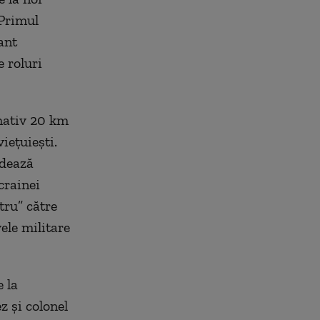
 Primul
ant
e roluri
imativ 20 km
iețuiești.
rdează
crainei
tru” către
ele militare
 la
z și colonel