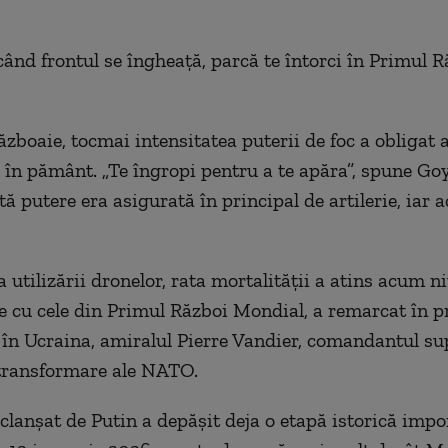
 când frontul se îngheață, parcă te întorci în Primul 
ăzboaie, tocmai intensitatea puterii de foc a obligat 
 în pământ. „Te îngropi pentru a te apăra”, spune G
tă putere era asigurată în principal de artilerie, iar
utilizării dronelor, rata mortalității a atins acum ni
 cu cele din Primul Război Mondial, a remarcat în p
 în Ucraina, amiralul Pierre Vandier, comandantul su
 transformare ale NATO.
clanșat de Putin a depășit deja o etapă istorică impo