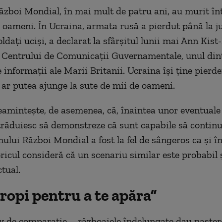
ăzboi Mondial, în mai mult de patru ani, au murit înt
 oameni. În Ucraina, armata rusă a pierdut până la 
ldați uciși, a declarat la sfârșitul lunii mai Ann Kist-
 Centrului de Comunicații Guvernamentale, unul din
e informații ale Marii Britanii. Ucraina își ține pierde
 ar putea ajunge la sute de mii de oameni.
amintește, de asemenea, că, înaintea unor eventuale 
străduiesc să demonstreze că sunt capabile să continu
mului Război Mondial a fost la fel de sângeros ca și î
oricul consideră că un scenariu similar este probabil ș
ctual.
ropi pentru a te apăra”
v de comparație – războaiele îndelungate dau naștere