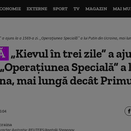
CONOMIE
EXTERNE
SPORT
TV
MAGAZIN
MAI MU
ile” a ajuns la a 1569-a zi. „Operațiunea Specială” a lui Putin din Ucraina, mai 
Ă
„Kievul în trei zile” a aj
. „Operațiunea Specială” a 
na, mai lungă decât Prim
6:04
aracter ilustrativ: REUTERS/Anatolii Stepanov