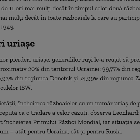
 de 11 ori mai mulți decât în timpul celor două războ
mai mulți decât în toate războaiele la care au particip
1945.
i uriașe
or pierderi uriașe, generalilor ruși le-a reușit să pre
roximativ 20% din teritoriul Ucrainei: 99,77% din re
,93% din regiunea Donetsk și 74,99% din regiunea Za
culelor ISW.
cietății, încheierea războaielor cu un număr uriaș de 
rcepută ca o trădare a celor căzuți, observă Leonhard:
t încheierea Primului Război Mondial, iar situația se
cum – atât pentru Ucraina, cât și pentru Rusia.