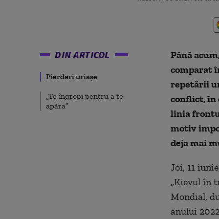
DIN ARTICOL
Până acum, 
comparat î
Pierderi uriașe
repetării un
„Te îngropi pentru a te
conflict, î
apăra”
linia front
motiv impo
deja mai mu
Joi, 11 iuni
„Kievul în t
Mondial, d
anului 2022