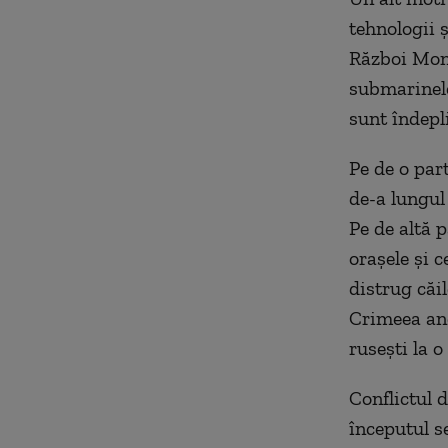
tehnologii 
Război Mond
submarinele
sunt îndepl
Pe de o par
de-a lungul 
Pe de altă 
orașele și c
distrug căil
Crimeea anex
rusești la 
Conflictul 
începutul s