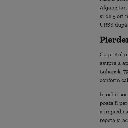
Afganistan,
și de 5 ori 
URSS după 
Pierder
Cu prețul un
asupra a ap
Luhansk, 79
conform cal
În ochii so
poate fi pe
a împiedica
repeta și a