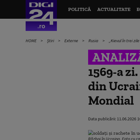
POLITICĂ
ACTUALITATE
E
HOME
Știri
Externe
Rusia
„Kievul în trei z
ANALIZ
1569-a zi
din Ucrai
Mondial
Data publicării:
11.06.2026 1
Război în Ucraina. Foto cu c