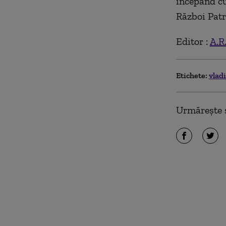
începând cu
Război Patri
Editor :
A.R
Etichete:
vlad
Urmărește ș