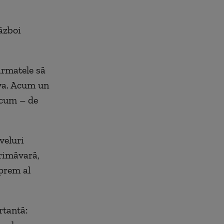
Război
armatele să
oya. Acum un
 acum – de
veluri
rimăvară,
prem al
rtantă: