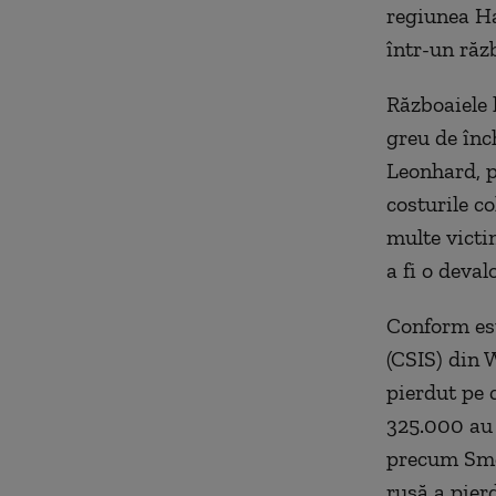
regiunea Ha
într-un răz
Războaiele 
greu de înc
Leonhard, p
costurile c
multe victi
a fi o deval
Conform est
(CSIS) din 
pierdut pe 
325.000 au 
precum Smol
rusă a pier