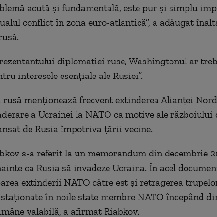
blemă acută şi fundamentală, este pur şi simplu imp
ualul conflict în zona euro-atlantică”, a adăugat înalt
 rusă.
prezentantului diplomaţiei ruse, Washingtonul ar treb
tru interesele esenţiale ale Rusiei”.
rusă menţionează frecvent extinderea Alianţei Nord
 aderare a Ucrainei la NATO ca motive ale războiului 
ansat de Rusia împotriva ţării vecine.
bkov s-a referit la un memorandum din decembrie 2
nainte ca Rusia să invadeze Ucraina. În acel docume
parea extinderii NATO către est şi retragerea trupelo
 staţionate în noile state membre NATO începând di
rămâne valabilă, a afirmat Riabkov.