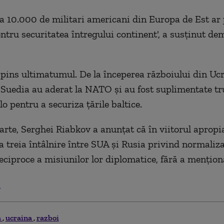
a 10.000 de militari americani din Europa de Est ar 
entru securitatea întregului continent', a susţinut de
ins ultimatumul. De la începerea războiului din Ucr
 Suedia au aderat la NATO şi au fost suplimentate tr
o pentru a securiza ţările baltice.
arte, Serghei Riabkov a anunţat că în viitorul apropia
a treia întâlnire între SUA şi Rusia privind normaliz
reciproce a misiunilor lor diplomatice, fără a menţion
.
a
ucraina
razboi