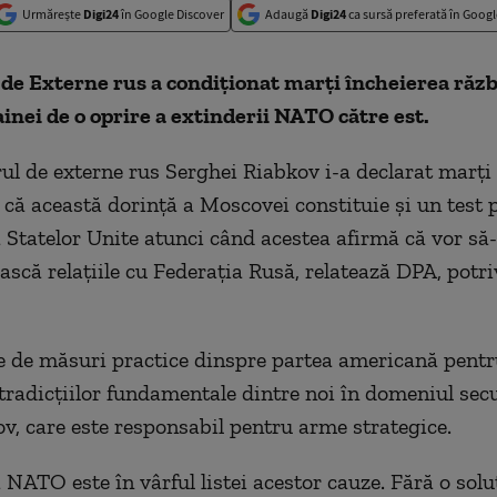
Urmărește
Digi24
în Google Discover
Adaugă
Digi24
ca sursă preferată în Googl
de Externe rus a condiţionat marţi încheierea răzb
inei de o oprire a extinderii NATO către est.
ul de externe rus Serghei Riabkov i-a declarat marţi 
că această dorinţă a Moscovei constituie şi un test p
a Statelor Unite atunci când acestea afirmă că vor să-
scă relaţiile cu Federaţia Rusă, relatează DPA, potri
e de măsuri practice dinspre partea americană pentr
tradicţiilor fundamentale dintre noi în domeniul secur
v, care este responsabil pentru arme strategice.
NATO este în vârful listei acestor cauze. Fără o soluţ