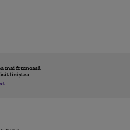
"cea mai frumoasă
ăsit liniștea
ort