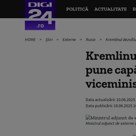
POLITICĂ
ACTUALITATE
E
HOME
Știri
Externe
Rusia
Kremlinul dezvălu
Kremlinul
pune capă
viceminis
Data actualizării:
10.06.2025
Data publicării:
10.06.2025 1
Ministrul adjunct de externe