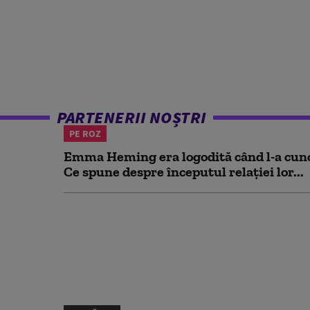
PARTENERII NOȘTRI
PE ROZ
Emma Heming era logodită când l-a cuno
Ce spune despre începutul relației lor...