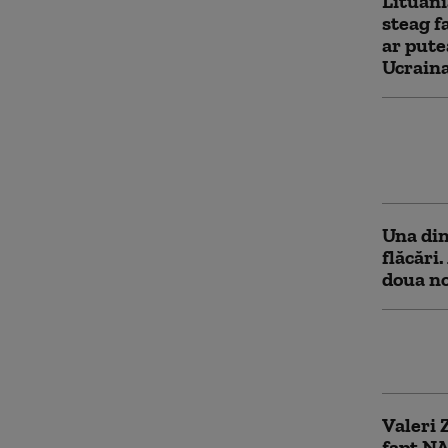
Lituani
steag f
ar pute
Ucrain
Decizie
flota f
teritor
Una din
flăcări
doua n
Atacuri
oameni 
Valeri 
fapt NA