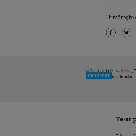
Urmărește ș
DIGI SPORT
Te-ar p