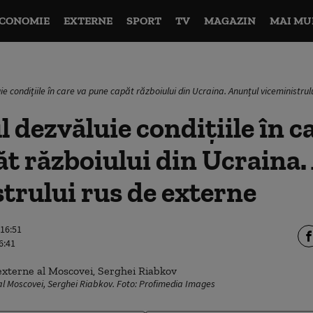
CONOMIE
EXTERNE
SPORT
TV
MAGAZIN
MAI MU
ie condițiile în care va pune capăt războiului din Ucraina. Anunțul viceministrul
 dezvăluie condițiile în c
t războiului din Ucraina
trului rus de externe
 16:51
6:41
 al Moscovei, Serghei Riabkov. Foto: Profimedia Images