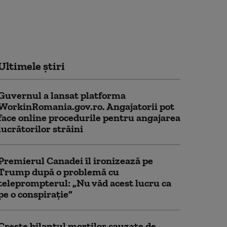
Ultimele știri
Guvernul a lansat platforma
WorkinRomania.gov.ro. Angajatorii pot
face online procedurile pentru angajarea
lucrătorilor străini
Premierul Canadei îl ironizează pe
Trump după o problemă cu
teleprompterul: „Nu văd acest lucru ca
pe o conspirație”
Crește bilanțul morților cauzate de