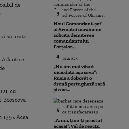
osibil de
a
3
Noul Comandant-șef
al Armatei ucrainene
solicită demiterea
ui să arate
comandantului
Forțelor...
4
-Atlantice
„Nu am mai văzut
de
niciodată așa ceva”:
Rusia a doborât o
dronă portugheză rară
și o va...
021, cu
nt, Moscova
r
5
n 1997. Acea
„Anna, ţine-ţi prostul
acasă!”. Val de reacții