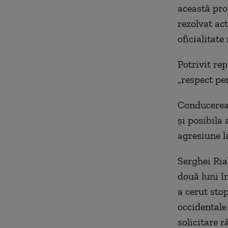
această pro
rezolvat act
oficialitate
Potrivit re
„respect pen
Conducerea 
şi posibila
agresiune l
Serghei Ria
două luni î
a cerut sto
occidentale
solicitare 