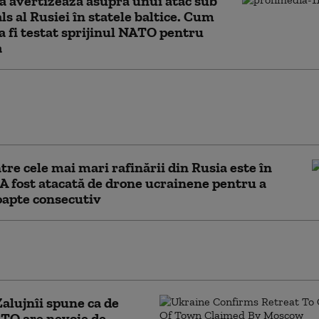
a avertizează asupra unui atac sub
als al Rusiei în statele baltice. Cum
a fi testat sprijinul NATO pentru
a
 istorică: Ucraina va primi o navă confiscată din
antomă a Rusiei care transporta cereale furate din
iile ocupate
tre cele mai mari rafinării din Rusia este în
. A fost atacată de drone ucrainene pentru a
oapte consecutiv
le rusești fac noi victime în Ucraina. Trei
au fost uciși în regiunea Harkov
Zalujnîi spune ca de
TO are nevoie de