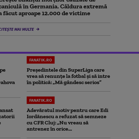
caniculă în Germania. Căldura extremă
a făcut aproape 12.000 de victime
CITEȘTE MAI MULTE
FANATIK.RO
 pe
Președintele din SuperLiga care
vrea să renunțe la fotbal și să intre
rahova
în politică: „Mă gândesc serios”
FANATIK.RO
ansat
Adevăratul motiv pentru care Edi
zatorii
Iordănescu a refuzat să semneze
e
cu CFR Cluj: „Nu vreau să
antrenez în orice...