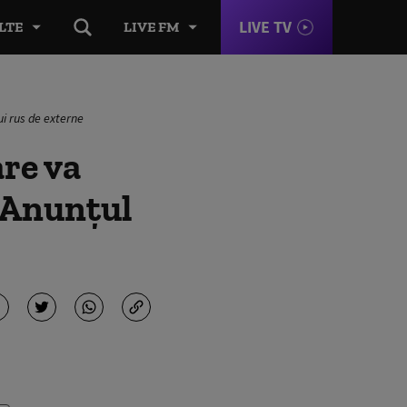
LIVE TV
LTE
LIVE FM
ui rus de externe
are va
. Anunțul