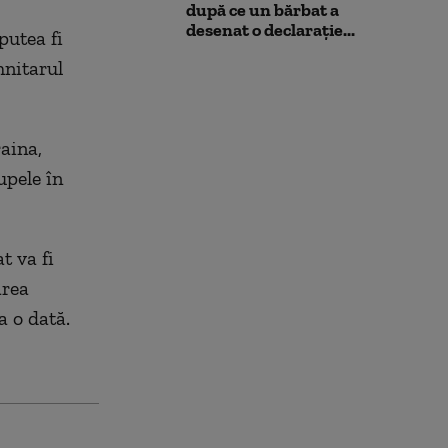
după ce un bărbat a
desenat o declarație...
putea fi
mnitarul
aina,
upele în
t va fi
area
a o dată.