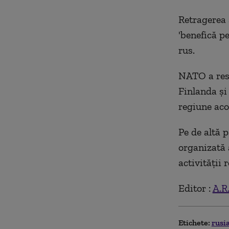
Retragerea 
'benefică p
rus.
NATO a resp
Finlanda şi
regiune acol
Pe de altă p
organizată 
activităţii 
Editor :
A.R
Etichete:
rusi