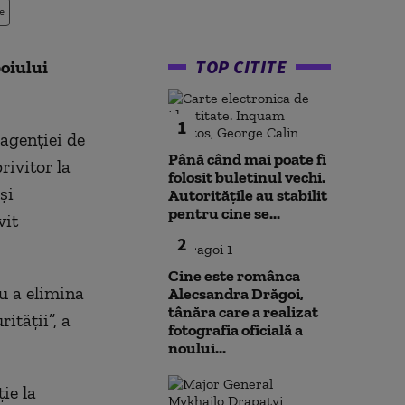
e
TOP CITITE
oiului
1
agenţiei de
Până când mai poate fi
rivitor la
folosit buletinul vechi.
şi
Autoritățile au stabilit
pentru cine se...
vit
2
Cine este românca
u a elimina
Alecsandra Drăgoi,
tânăra care a realizat
ităţii”, a
fotografia oficială a
noului...
ie la