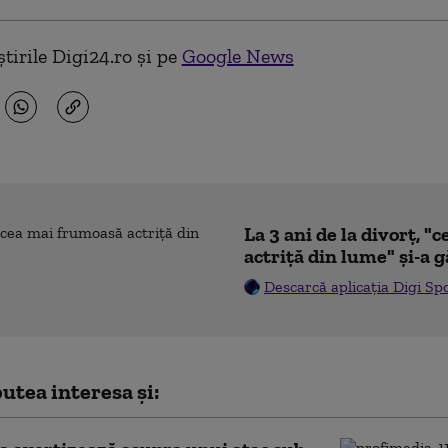
tirile Digi24.ro și pe
Google News
La 3 ani de la divorț, 
actriță din lume" și-a g
Descarcă aplicația Digi Sp
utea interesa și: