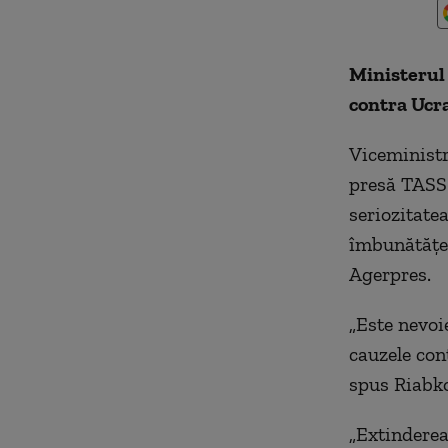
Ministerul 
contra Ucra
Viceministr
presă TASS 
seriozitate
îmbunătăţea
Agerpres.
„Este nevoi
cauzele con
spus Riabko
„Extinderea 