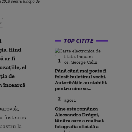
n 2018 pentru funcția de
e
TOP CITITE
i
ia, fiind
ă ar fi
1
zațiile, el
Până când mai poate fi
ția de
folosit buletinul vechi.
Autoritățile au stabilit
m încearcă
pentru cine se...
2
barovsk,
Cine este românca
Alecsandra Drăgoi,
a fost scos
tânăra care a realizat
bastru la
fotografia oficială a