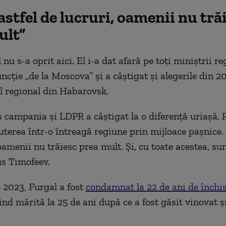
stfel de lucruri, oamenii nu tră
ult”
 nu s-a oprit aici. El i-a dat afară pe toți miniștrii re
uncție „de la Moscova” și a câștigat și alegerile din 2
 regional din Habarovsk.
campania și LDPR a câștigat la o diferență uriașă. 
terea într-o întreagă regiune prin mijloace pașnice.
 oamenii nu trăiesc prea mult. Și, cu toate acestea, su
us Timofeev.
e 2023, Furgal a fost
condamnat la 22 de ani de închi
ind mărită la 25 de ani după ce a fost găsit vinovat ș