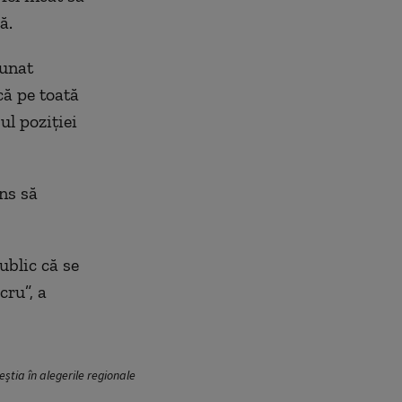
ă.
dunat
că pe toată
ul poziției
uns să
ublic că se
cru”, a
ceștia în alegerile regionale