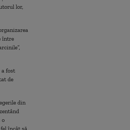
torul lor,
 organizarea
 între
rcinile”,
 a fost
tat de
egerile din
ezentând
 o
fel încât să