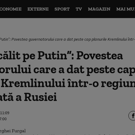
CONOMIE
EXTERNE
SPORT
TV
MAGAZIN
MAI MU
Putin”: Povestea guvernatorului care a dat peste cap planurile Kremlinului într
ălit pe Putin”: Povestea
rului care a dat peste ca
 Kremlinului într-o regiu
tă a Rusiei
 11:09
7:00