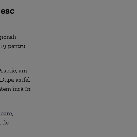
iesc
gionali
019 pentru
Practic, am
 După astfel
ntem încă în
soare
,
i de