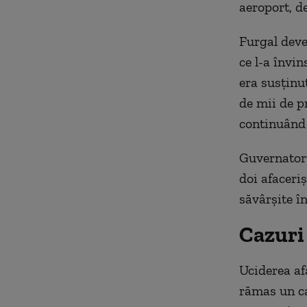
aeroport, d
Furgal deve
ce l-a învin
era susținu
de mii de p
continuând 
Guvernatoru
doi afaceriș
săvârșite î
Cazuri
Uciderea af
rămas un ca