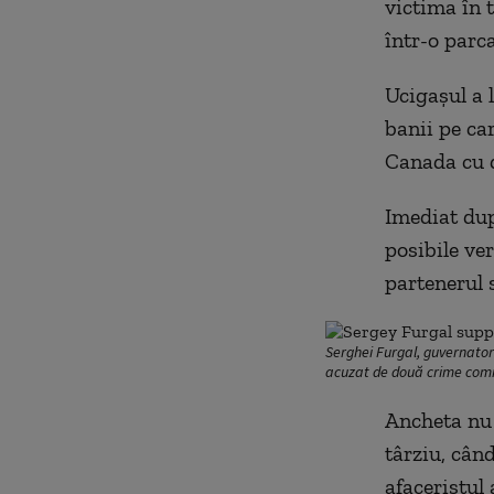
victima în 
într-o parc
Ucigașul a l
banii pe car
Canada cu do
Imediat dup
posibile ver
partenerul s
Serghei Furgal, guvernatoru
acuzat de două crime comise
Ancheta nu a
târziu, cân
afaceristul 