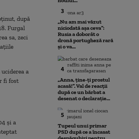
noului...
3
eținut, după
„Nu am mai văzut
18. Furgal
niciodată așa ceva”:
Rusia a doborât o
ea sa, zeci
dronă portugheză rară
țiile
și o va...
4
 uciderea a
„Anna, ţine-ţi prostul
 fi fost
acasă!”. Val de reacții
după ce un bărbat a
desenat o declarație...
5
04 și a
Tupeul unui primar
șteptat
PSD după ce a încasat
despăgubiri pentru