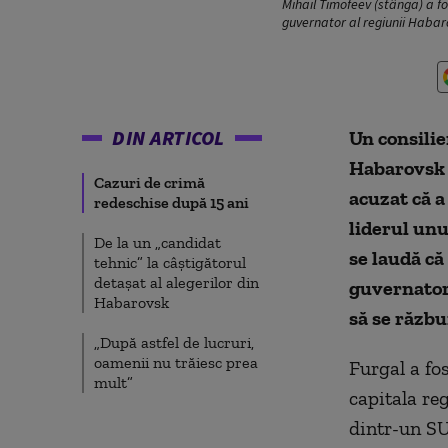
Mihail Timofeev (stânga) a fo
guvernator al regiunii Haba
DIN ARTICOL
Un consilie
Habarovsk d
Cazuri de crimă
acuzat că a
redeschise după 15 ani
liderul unu
De la un „candidat
se laudă că
tehnic” la câștigătorul
detașat al alegerilor din
guvernator 
Habarovsk
să se răzbu
„După astfel de lucruri,
oamenii nu trăiesc prea
Furgal a fos
mult”
capitala reg
dintr-un SU