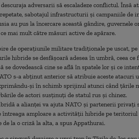
 descuraja adversarii să escaladeze conflictul. Însă at
repetate, sabotajul infrastructurii și campaniile de i
usia au pus la încercare această gândire, guvernele 
n ce mai mult către măsuri active de apărare.
ire de operațiunile militare tradiționale pe uscat, p
curile hibride se desfășoară adesea în umbră, ceea ce 
să se dovedească cine se află în spatele lor și ce inte
NATO s-a abținut anterior să atribuie aceste atacuri u
exprimându-și în schimb sprijinul atunci când țările
bările de actori susținuți de statul rus și chinez.
ibridă a alianței va ajuta NATO și partenerii privați 
 întreaga amploare a activității hibride pe teritoriul 
e de la o criză la alta, a spus Appathurai.
oc o singură deraiere a unui tren în Țările de Jos sau