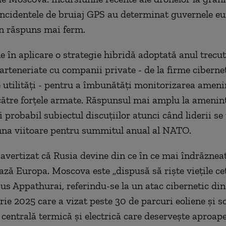
incidentele de bruiaj GPS au determinat guvernele e
n răspuns mai ferm.
e în aplicare o strategie hibridă adoptată anul trecut
arteneriate cu companii private - de la firme cibernet
e utilități - pentru a îmbunătăți monitorizarea ameni
către forțele armate. Răspunsul mai amplu la ameninț
i probabil subiectul discuțiilor atunci când liderii se 
una viitoare pentru summitul anual al NATO.
u avertizat că Rusia devine din ce în ce mai îndrăzne
ează Europa. Moscova este „dispusă să riște viețile ce
spus Appathurai, referindu-se la un atac cibernetic di
ie 2025 care a vizat peste 30 de parcuri eoliene și so
centrală termică și electrică care deservește aproap