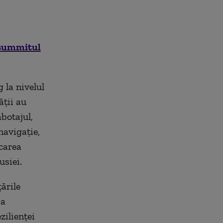
e summitul
 la nivelul
ății au
abotajul,
navigație,
carea
usiei.
ările
 a
zilienței