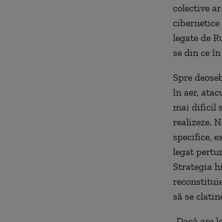
colective ar
cibernetice 
legate de R
se din ce î
Spre deoseb
în aer, ata
mai dificil 
realizeze. 
specifice, 
legat pertur
Strategia h
reconstituie
să se clatin
„Dacă are l