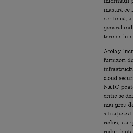
informații 
măsură ce i
continuă, a
general mil
termen lung 
Același luc
furnizori d
infrastructu
cloud securi
NATO poate 
critic se de
mai greu de
situație ex
redus, s-ar 
redundanță”,