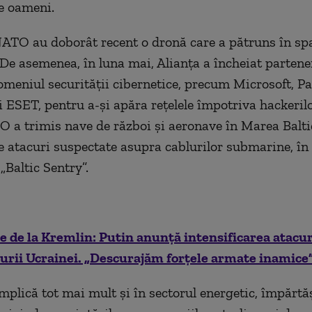
e oameni.
ATO au doborât recent o dronă care a pătruns în spa
. De asemenea, în luna mai, Alianța a încheiat partene
domeniul securității cibernetice, precum Microsoft, Pa
 ESET, pentru a-și apăra rețelele împotriva hackerilo
O a trimis nave de război și aeronave în Marea Balti
de atacuri suspectate asupra cablurilor submarine, în
„Baltic Sentry”.
 de la Kremlin: Putin anunță intensificarea atacur
urii Ucrainei. „Descurajăm forțele armate inamice
implică tot mai mult și în sectorul energetic, împărtă