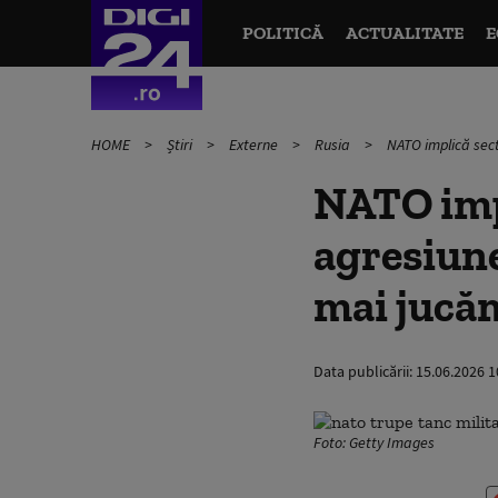
POLITICĂ
ACTUALITATE
E
HOME
Știri
Externe
Rusia
NATO implică sect
NATO impl
agresiune
mai jucăm
Data publicării:
15.06.2026 1
Foto: Getty Images