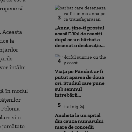
uropene să
3
„Anna, ţine-ţi prostul
. Aceasta
acasă!”. Val de reacții
după ce un bărbat a
ice la
desenat o declarație...
nțărilor
ările
4
vor întâlni
Viața pe Pământ ar fi
putut apărea de două
ori. Studiul care pune
sub semnul
ață în modul
întrebării...
tățenilor
5
n Polonia
Anchetă la un spital
lare și o
din cauza numărului
e jumătate
mare de concedii