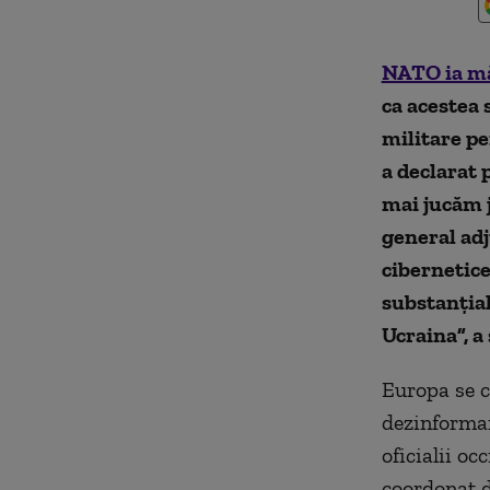
NATO ia m
ca acestea 
militare pe
a declarat
mai jucăm j
general adj
cibernetice
substanțial
Ucraina”, a 
Europa se c
dezinformar
oficialii oc
coordonat d