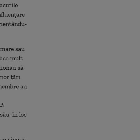
acurile
nfluențare
orientându-
e mare sau
face mult
nționau să
nor țări
 membre au
să
său, în loc
 un singur