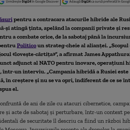
Urmărește
Digi24
în Google Discover
Adaugă
Digi24
ca sursă preferată în Googl
ăsuri
pentru a contracara atacurile hibride ale Rusi
să-și atingă ținta, apelând la companii private și re
ntru a combate orice, de la sabotaj până la incursiu
 pentru
Politico
un strateg-cheie al alianței. „Scopul
ocul «lovește-cârtița»”, a afirmat James Appathurai
unct adjunct al NATO pentru inovare, operațiuni hi
, într-un interviu. „Campania hibridă a Rusiei este
ă, în creștere și nu se va opri, indiferent de ce se î
spus el.
onfruntă de ani de zile cu atacuri cibernetice, campa
e și acte de sabotaj și perturbare, într-un context pe
cidentali de securitate îl descriu ca fiind un război hi
e Moscova. Incursiunile recente ale dronelor la grani