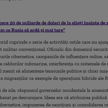
cere 20 de miliarde de dolari de la aliați înainte d
 ca Rusia să ardă și mai tare”
rid cuprinde o serie de activități ostile care nu ajung
t militar convențional. Oficialii din domeniul securit
urile cibernetice, campaniile de influențare online, s
le cablurilor submarine, interferența cu sistemele de 
 menit să alimenteze tensiunile politice și chiar miș
a migranților ca exemple de operațiuni hibride ale R
 de zile, răspunsul guvernelor occidentale la ameninț
 bazat pe descurajare. Ideea era că atribuirea publică
cibernetice, impunerea de sancțiuni și consolidarea re