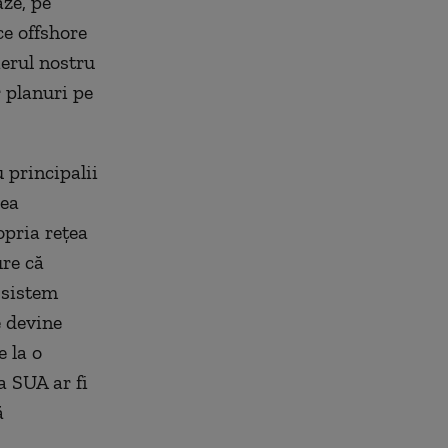
aze, pe
ce offshore
ierul nostru
 planuri pe
 principalii
rea
opria rețea
ure că
 sistem
e devine
 la o
a SUA ar fi
ă