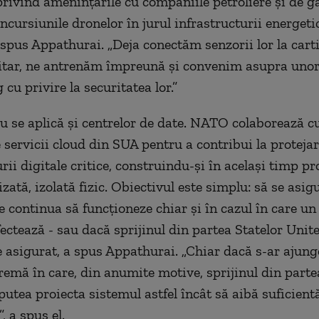
privind amenințările cu companiile petroliere și de g
ncursiunile dronelor în jurul infrastructurii energeti
 spus Appathurai. „Deja conectăm senzorii lor la cart
itar, ne antrenăm împreună și convenim asupra unor
cu privire la securitatea lor.”
ru se aplică și centrelor de date. NATO colaborează cu
e servicii cloud din SUA pentru a contribui la proteja
rii digitale critice, construindu-și în același timp pr
zată, izolată fizic. Obiectivul este simplu: să se asig
continua să funcționeze chiar și în cazul în care un
fectează - sau dacă sprijinul din partea Statelor Unit
 asigurat, a spus Appathurai. „Chiar dacă s-ar ajunge
tremă în care, din anumite motive, sprijinul din parte
putea proiecta sistemul astfel încât să aibă suficient
 a spus el.