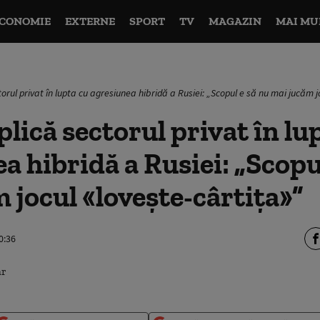
CONOMIE
EXTERNE
SPORT
TV
MAGAZIN
MAI MU
orul privat în lupta cu agresiunea hibridă a Rusiei: „Scopul e să nu mai jucăm j
ică sectorul privat în lu
a hibridă a Rusiei: „Scopu
 jocul «lovește-cârtița»”
0:36