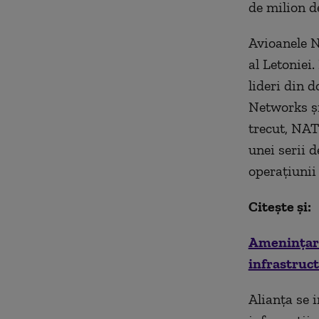
de milion d
Avioanele N
al Letoniei
lideri din 
Networks și
trecut, NAT
unei serii 
operațiunii 
Citește și:
Amenințare
infrastruct
Alianța se 