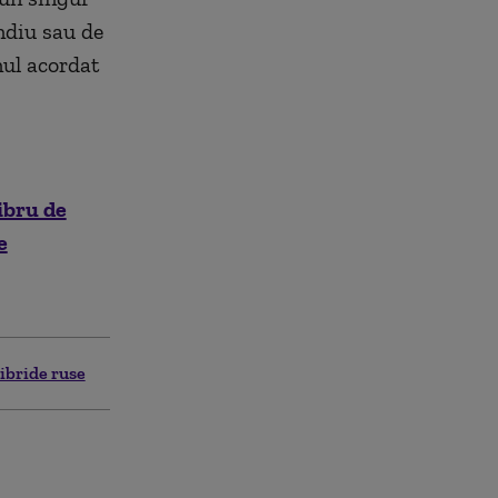
endiu sau de
inul acordat
ibru de
e
ibride ruse