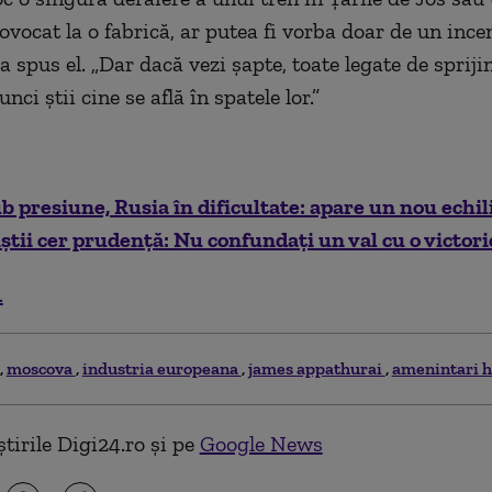
ovocat la o fabrică, ar putea fi vorba doar de un inc
 a spus el. „Dar dacă vezi șapte, toate legate de sprij
unci știi cine se află în spatele lor.”
 presiune, Rusia în dificultate: apare un nou echil
iștii cer prudență: Nu confundați un val cu o victori
.
moscova
industria europeana
james appathurai
amenintari h
tirile Digi24.ro și pe
Google News