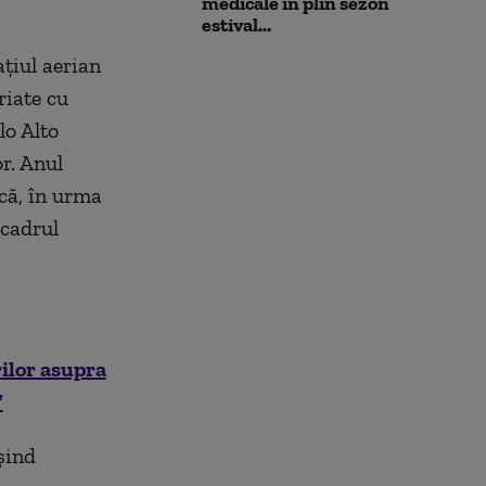
medicale în plin sezon
estival...
țiul aerian
riate cu
lo Alto
r. Anul
că, în urma
 cadrul
ilor asupra
”
șind