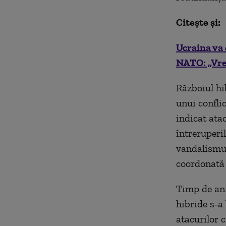
Citește și:
Ucraina va 
NATO: „Vrem
Războiul hib
unui conflic
indicat atac
întreruperi
vandalismul
coordonată 
Timp de ani
hibride s-a
atacurilor 