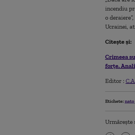
incendiu pr
o deraiere”,
Ucrainei, at
Citește și:
Crimeea sub
forțe. Anal
Editor :
C.A
Etichete:
nato
Urmărește ș