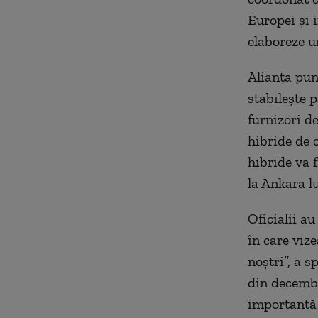
Europei și 
elaboreze u
Alianța pun
stabilește p
furnizori d
hibride de 
hibride va f
la Ankara l
Oficialii a
în care viz
noștri”, a 
din decembr
importantă 