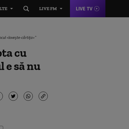
LIVE TV
LTE
LIVE FM
ocul «lovește-cârtița»”
pta cu
l e să nu