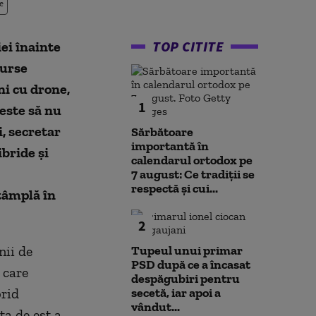
e
TOP CITITE
ei înainte
surse
ni cu drone,
1
 este să nu
, secretar
Sărbătoare
importantă în
bride și
calendarul ortodox pe
7 august: Ce tradiții se
respectă și cui...
ntâmplă în
2
nii de
Tupeul unui primar
PSD după ce a încasat
 care
despăgubiri pentru
brid
secetă, iar apoi a
vândut...
ța de est a