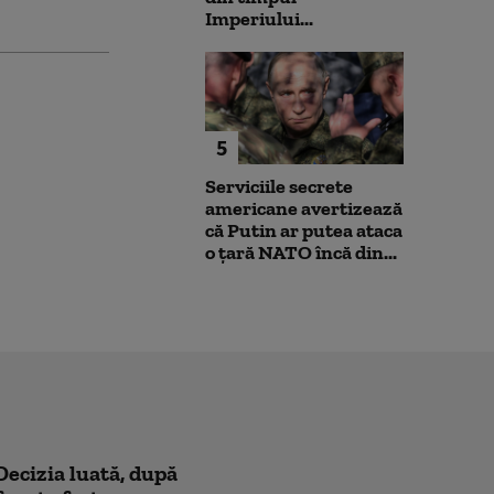
Imperiului...
5
Serviciile secrete
americane avertizează
că Putin ar putea ataca
o țară NATO încă din...
 Decizia luată, după