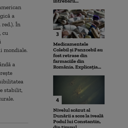
întrebării...
 american
ngică a
red.). În
, cu
3
i
Medicamentele
ii mondiale.
Colebil și Panzcebil au
fost retrase din
farmaciile din
cândă a
România. Explicația...
rește
sibilitatea
 stabilit,
urale.
4
Nivelul scăzut al
Dunării a scos la iveală
Podul lui Constantin,
din timpul