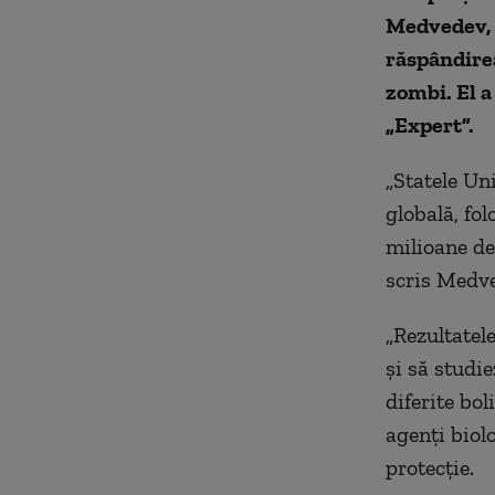
Medvedev, c
răspândirea
zombi. El a
„Expert”.
„Statele Uni
globală, fol
milioane de
scris Medv
„Rezultatel
și să studie
diferite bol
agenți biolo
protecție.