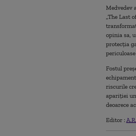
Medvedev a 
„The Last of
transformat
opinia sa, u
protecția g
periculoase
Fostul preș
echipamente
riscurile cr
apariției un
deoarece ac
Editor :
A.R