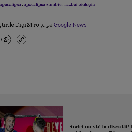
apocalipsa
apocalipsa zombie
razboi biologic
tirile Digi24.ro și pe
Google News
Rodri nu stă la discuții!