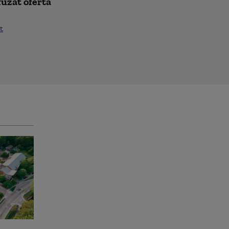
fuzat oferta
t