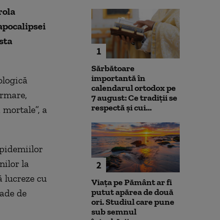
rola
apocalipsei
sta
1
Sărbătoare
importantă în
ologică
calendarul ortodox pe
urmare,
7 august: Ce tradiții se
respectă și cui...
 mortale”, a
epidemiilor
nilor la
2
ă lucreze cu
Viața pe Pământ ar fi
putut apărea de două
rade de
ori. Studiul care pune
sub semnul