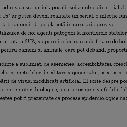
admis că scenariul apocalipsei zombie din serialul
 Us” ar putea deveni realitate (în serial, o infecție fu
 toți oamenii de pe planetă în creaturi agresive — n. 
tilizarea de noi agenți patogeni la frontierele statelor
arantată a SUA, va permite formarea de focare de bol
 pentru oameni și animale, care pot dobândi proporț
edinte a subliniat, de asemenea, accesibilitatea cres
lor și metodelor de editare a genomului, ceea ce spo
eării de viruși modificați artificial. El scrie despre po
or amenințări biologice, a căror origine va fi dificil de
estea pot fi prezentate ca procese epidemiologice nat
.