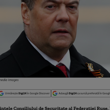
imedia Images
Urmărește
Digi24
în Google Discover
Adaugă
Digi24
ca sursă preferată în Googl
ntele Consiliului de Securitate al Federației Ruse,