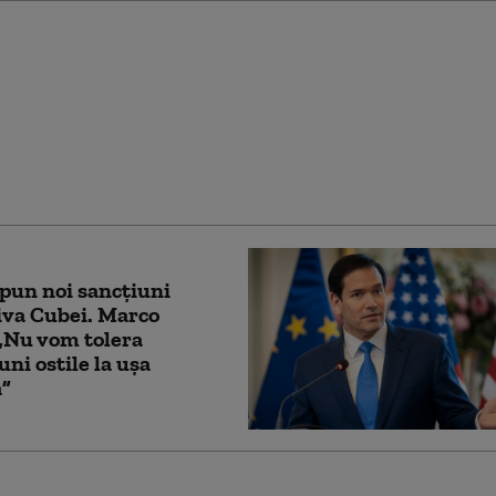
încearcă din nou să
e cetățenia prin
 în SUA, după ce
Supremă i-a blocat
entativă
pun noi sancţiuni
iva Cubei. Marco
„Nu vom tolera
uni ostile la uşa
ă”