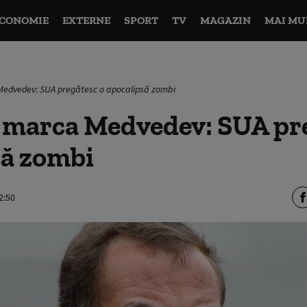
CONOMIE
EXTERNE
SPORT
TV
MAGAZIN
MAI MU
Medvedev: SUA pregătesc o apocalipsă zombi
r marca Medvedev: SUA pr
să zombi
2:50