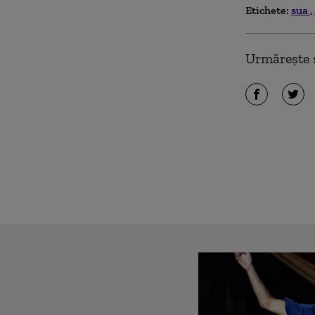
Etichete:
sua
Urmărește ș