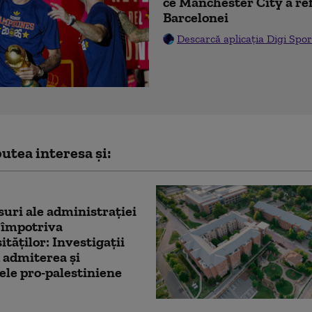
ce Manchester City a re
Barcelonei
Descarcă aplicația Digi Spor
utea interesa și:
uri ale administrației
împotriva
ităților: Investigații
 admiterea și
ele pro-palestiniene