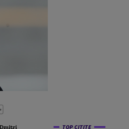
e
TOP CITITE
 Dmitri