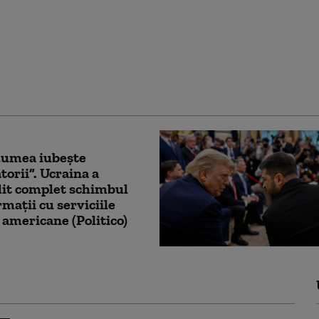
 Unite extind
ările pentru vize:
le de social media ale
tilor străini vor fi
te
lumea iubește
torii”. Ucraina a
lit complet schimbul
rmații cu serviciile
 americane (Politico)