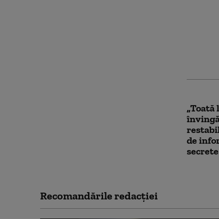
Statele
verific
Conturi
jurnaliș
analiza
„Toată 
învingă
restabi
de info
secrete
Recomandările redacţiei