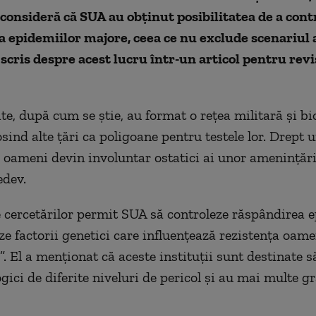
onsideră că SUA au obținut posibilitatea de a cont
 epidemiilor majore, ceea ce nu exclude scenariul 
 scris despre acest lucru într-un articol pentru revi
te, după cum se știe, au format o rețea militară și bi
osind alte țări ca poligoane pentru testele lor. Drept 
 oameni devin involuntar ostatici ai unor amenințări
edev.
e cercetărilor permit SUA să controleze răspândirea 
ze factorii genetici care influențează rezistența oame
i”. El a menționat că aceste instituții sunt destinate s
gici de diferite niveluri de pericol și au mai multe g