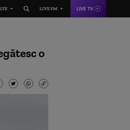
LIVE TV
LTE
LIVE FM
egătesc o