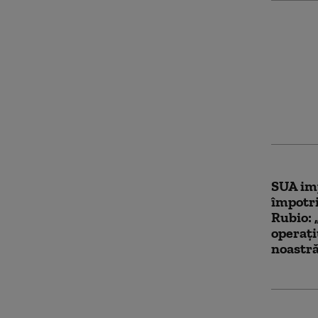
Trump 
limitez
naștere
Curtea 
prima t
SUA im
împotr
Rubio: 
operaţi
noastr