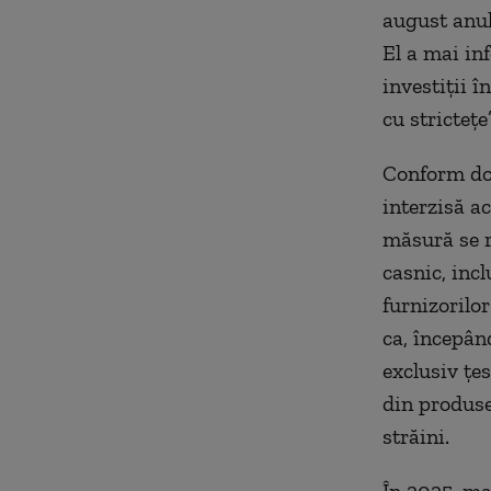
august anul
El a mai in
investiții î
cu strictețe
Conform doc
interzisă ac
măsură se re
casnic, incl
furnizorilor
ca, începân
exclusiv țe
din produse
străini.