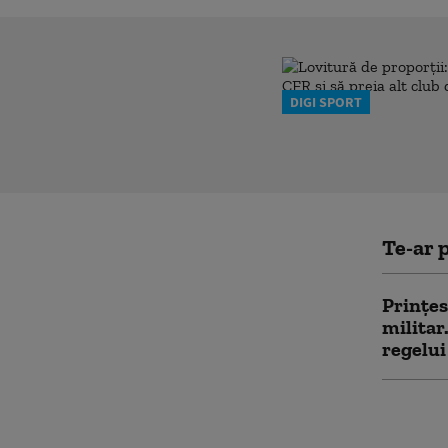
DIGI SPORT
Te-ar p
Prinţes
militar
regelui
Criza d
Spaniei