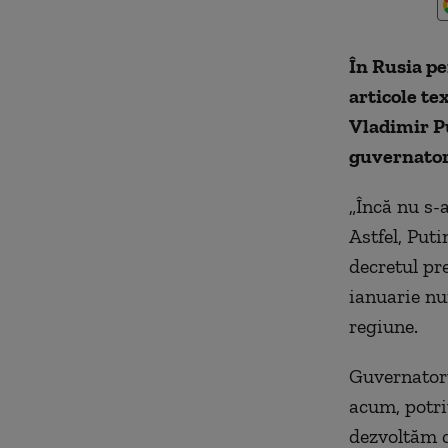
În Rusia pe
articole te
Vladimir Pu
guvernator
„Încă nu s-a
Astfel, Puti
decretul pr
ianuarie nu
regiune.
Guvernatorul
acum, potriv
dezvoltăm c