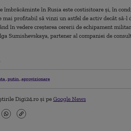
e îmbrăcăminte în Rusia este costisitoare și, în condi
e mai profitabil să vinzi un astfel de activ decât să-l 
ând în vedere creșterea cererii de echipament militar 
lga Sumishevskaya, partener al companiei de consul
.
ata
putin
aprovizionare
tirile Digi24.ro și pe
Google News