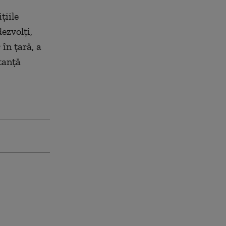
țiile
dezvolți,
în țară, a
tanță