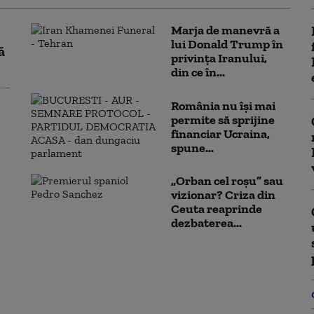
Marja de manevră a
lui Donald Trump în
ă
privința Iranului,
din ce în...
România nu își mai
permite să sprijine
financiar Ucraina,
spune...
„Orban cel roșu” sau
vizionar? Criza din
Ceuta reaprinde
dezbaterea...