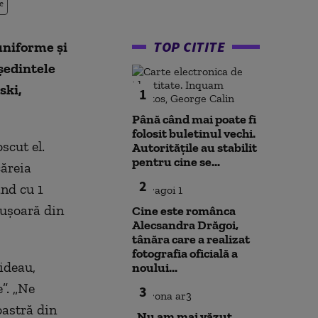
e
TOP CITITE
uniforme și
eședintele
ski,
1
Până când mai poate fi
folosit buletinul vechi.
scut el.
Autoritățile au stabilit
pentru cine se...
căreia
2
ând cu 1
 ușoară din
Cine este românca
Alecsandra Drăgoi,
tânăra care a realizat
fotografia oficială a
hideau,
noului...
”. „Ne
3
astră din
„Nu am mai văzut