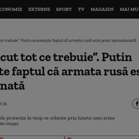
CONOMIE
EXTERNE
SPORT
TV
MAGAZIN
MAI MU
 ce trebuie”. Putin recunoaște faptul că armata rusă este prost aprovizionată
cut tot ce trebuie”. Putin
e faptul că armata rusă e
onată
7:16
edia Images