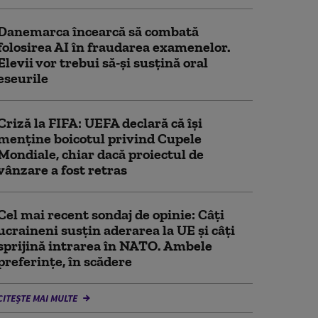
Danemarca încearcă să combată
folosirea AI în fraudarea examenelor.
Elevii vor trebui să-şi susţină oral
eseurile
Criză la FIFA: UEFA declară că îşi
menţine boicotul privind Cupele
Mondiale, chiar dacă proiectul de
vânzare a fost retras
Cel mai recent sondaj de opinie: Câți
ucraineni susțin aderarea la UE și câți
sprijină intrarea în NATO. Ambele
preferințe, în scădere
CITEȘTE MAI MULTE