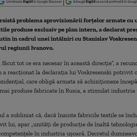
Urmărește
Digi24
în Google Discover
Adaugă
Digi24
ca sursă preferată în Googl
rsistă problema aprovizionării forțelor armate cu 
xtile produse exclusiv pe plan intern, a declarat pr
tin în cadrul unei întâlniri cu Stanislav Voskresen
ul regiunii Ivanovo.
 făcut tot ce era necesar în această direcție”, a recuno
n a reacționat la declarația lui Voskresenski potrivit 
ezidențial, care obligă armata să achiziționeze încep
mai produse fabricate în Rusia, a stimulat industria
 a subliniat că, dacă înainte fabricile textile se înc
it lui, apar „unități de producție de înaltă tehnologie
ompetențele în industria ușoară. Decretul dumneavo