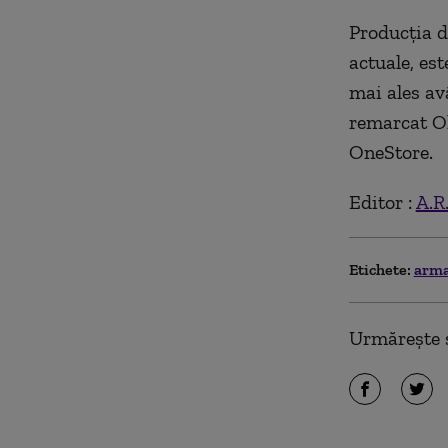
Producția d
actuale, est
mai ales av
remarcat O
OneStore.
Editor :
A.R
Etichete:
arm
Urmărește ș