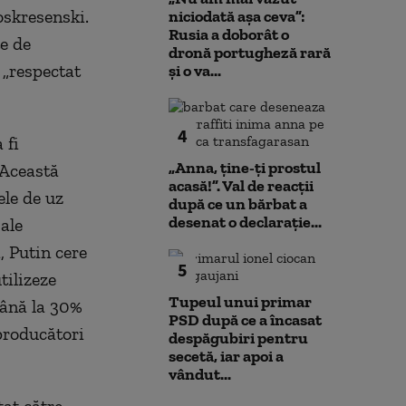
oskresenski.
niciodată așa ceva”:
Rusia a doborât o
e de
dronă portugheză rară
i „respectat
și o va...
4
 fi
„Anna, ţine-ţi prostul
 Această
acasă!”. Val de reacții
ele de uz
după ce un bărbat a
desenat o declarație...
 ale
, Putin cere
5
tilizeze
Tupeul unui primar
până la 30%
PSD după ce a încasat
 producători
despăgubiri pentru
secetă, iar apoi a
vândut...