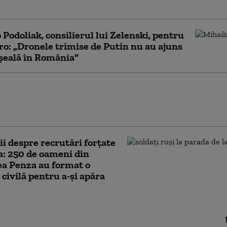
at în exclavă
 Podoliak, consilierul lui Zelenski, pentru
ro: „Dronele trimise de Putin nu au ajuns
șeală în România”
rii ucraineni au făcut percheziții la
 care ajuta bărbați să scape de
 Unde erau banii primiți drept mită
i despre recrutări forțate
a: 250 de oameni din
a Penza au format o
 civilă pentru a-și apăra