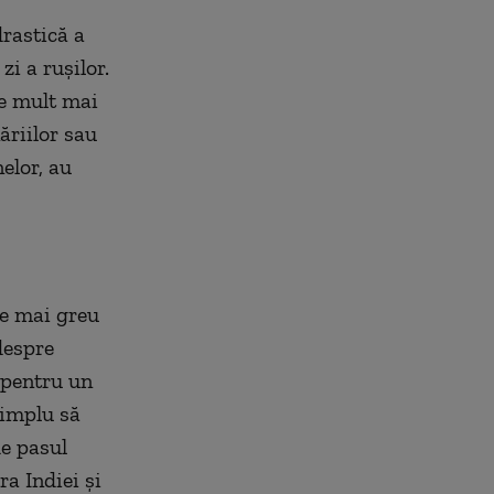
drastică a
zi a rușilor.
te mult mai
năriilor sau
elor, au
te mai greu
despre
 pentru un
simplu să
de pasul
a Indiei și