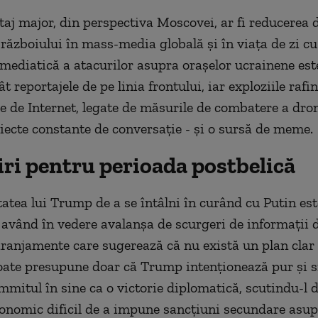
taj major, din perspectiva Moscovei, ar fi reducerea 
i războiului în mass-media globală și în viața de zi cu 
mediatică a atacurilor asupra orașelor ucrainene es
t reportajele de pe linia frontului, iar exploziile rafi
le de Internet, legate de măsurile de combatere a dron
iecte constante de conversație - și o sursă de meme.
iri pentru perioada postbelică
tatea lui Trump de a se întâlni în curând cu Putin es
, având în vedere avalanșa de scurgeri de informații 
aranjamente care sugerează că nu există un plan clar
oate presupune doar că Trump intenționează pur și 
mmitul în sine ca o victorie diplomatică, scutindu-l 
economic dificil de a impune sancțiuni secundare asupr