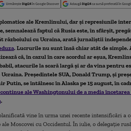
Urmărește
Digi24
în Google Discover
Adaugă
Digi24
ca sursă preferată în Googl
iplomatice ale Kremlinului, dar și represiunile inte
e, semnalează faptul că Rusia este, în sfârșit, preg
t războiului cu Ucraina, arată jurnaliștii independe
eduza
. Lucrurile nu sunt însă chiar atât de simple.
izează că, în cazul în care acordul ar eșua, Kremlinu
babil, atacurile la scară largă și ar da vina pentru 
e Ucraina. Președintele SUA, Donald Trump, și preș
ir Putin, se întâlnesc în Alaska pe 15 august, în cad
 continue ale Washingtonului de a media încetarea
a
.
planificată vine în urma unei recente intensificări a 
 ale Moscovei cu Occidentul. În iulie, o delegație ru