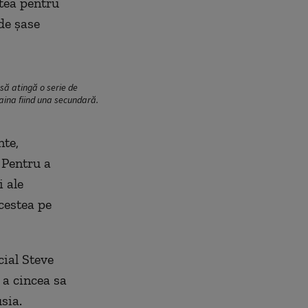
atea pentru
de șase
 să atingă o serie de
raina fiind una secundară.
nte,
. Pentru a
 ale
acestea pe
cial Steve
 a cincea sa
sia.