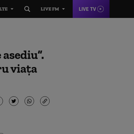
LIVE TV
LTE
LIVE FM
 asediu”.
u viața