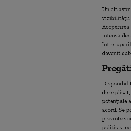
Un alt avan
vizibilități
Acoperirea 
intensă decâ
întreruperi
devenit sub
Pregăt
Disponibili
de explicat
potențiale 
acord. Se p
prezinte su
politic și 