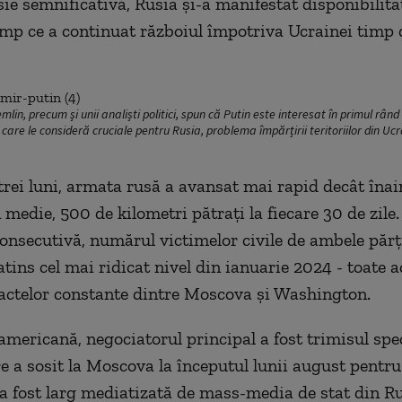
sie semnificativă, Rusia și-a manifestat disponibilit
timp ce a continuat războiul împotriva Ucrainei timp 
in, precum și unii analiști politici, spun că Putin este interesat în primul rând
care le consideră cruciale pentru Rusia, problema împărțirii teritoriilor din Uc
 trei luni, armata rusă a avansat mai rapid decât înai
 medie, 500 de kilometri pătrați la fiecare 30 de zile
onsecutivă, numărul victimelor civile de ambele părți
atins cel mai ridicat nivel din ianuarie 2024 - toate 
actelor constante dintre Moscova și Washington.
americană, negociatorul principal a fost trimisul spe
re a sosit la Moscova la începutul lunii august pentru
e a fost larg mediatizată de mass-media de stat din Ru