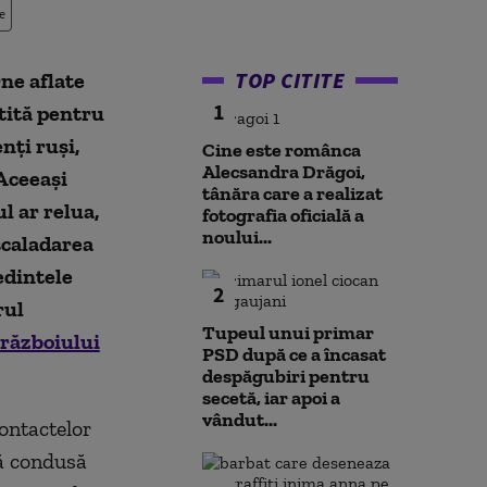
e
TOP CITITE
rne aflate
1
ătită pentru
nți ruși,
Cine este românca
Alecsandra Drăgoi,
 Aceeași
tânăra care a realizat
l ar relua,
fotografia oficială a
noului...
escaladarea
edintele
2
rul
Tupeul unui primar
 războiului
PSD după ce a încasat
despăgubiri pentru
secetă, iar apoi a
vândut...
contactelor
să condusă