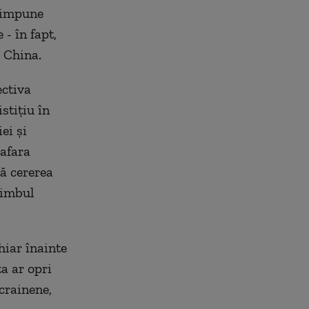
r impune
- în fapt,
i China.
ectiva
stițiu în
ei și
 afara
ă cererea
himbul
hiar înainte
ta ar opri
crainene,