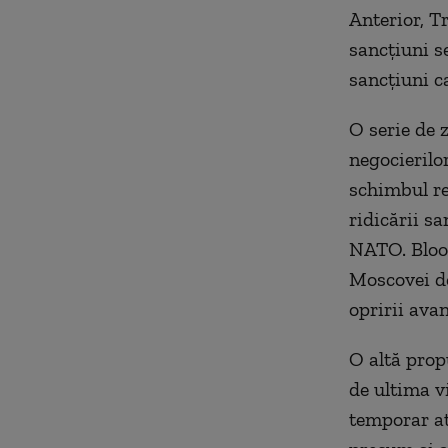
Anterior, T
sancțiuni se
sancțiuni c
O serie de 
negocierilor
schimbul rec
ridicării sa
NATO. Bloom
Moscovei de
opririi avan
O altă prop
de ultima vi
temporar at