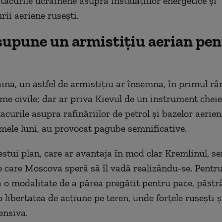
tacurile ucrainene asupra instalațiilor energetice și
rii aeriene rusești.
supune un armistițiu aerian pe
ina, un astfel de armistițiu ar însemna, în primul râ
ime civile; dar ar priva Kievul de un instrument cheie
acurile asupra rafinăriilor de petrol și bazelor aerien
timele luni, au provocat pagube semnificative.
estui plan, care ar avantaja în mod clar Kremlinul, 
e care Moscova speră să îl vadă realizându-se. Pentru
ă o modalitate de a părea pregătit pentru pace, păstr
 libertatea de acțiune pe teren, unde forțele rusești ș
ensiva.