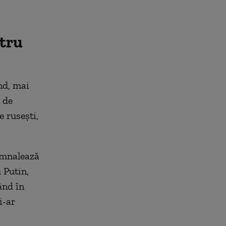
ntru
nd, mai
 de
e rusești,
semnalează
 Putin,
ând în
i-ar