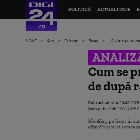
POLITICĂ
ACTUALITATE
E
HOME
Știri
Externe
Rusia
„O stare permane
ANALIZ
Cum se p
de după r
Data actualizării:
13.08.2025
Data publicării:
13.08.2025 0
Război în Ucraina. Foto cu ca