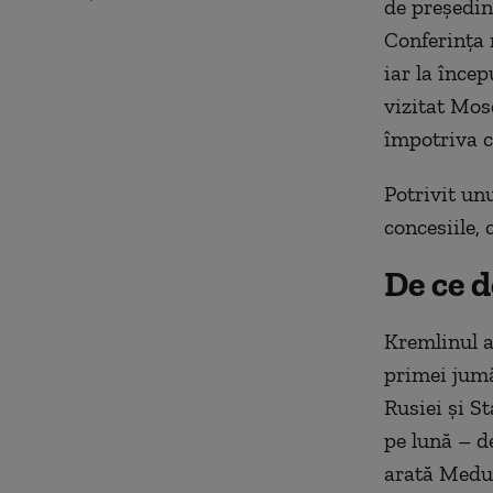
de președin
Conferința 
iar la încep
vizitat Mos
împotriva c
Potrivit un
concesiile,
De ce 
Kremlinul a
primei jumă
Rusiei și St
pe lună – de
arată Medu