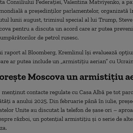
ta Consiliului Federației, Valentina Matviyenko, a par
mondială a președinților parlamentelor, organizată în
utul lunii august, trimisul special al lui Trump, Steve
cova pentru a discuta un acord care ar putea preveni
umpărătorilor de petrol rusesc.
ui raport al Bloomberg, Kremlinul își evaluează opțiu
 care ar putea include un „armistițiu aerian” cu Ucrain
dorește Moscova un armistițiu a
 menținut contacte regulate cu Casa Albă pe tot par
tăți a anului 2025. Din februarie până în iulie, preșe
atelor Unite au discutat la telefon de șase ori – apro
spre război, un potențial armistițiu și o serie de alt
za.