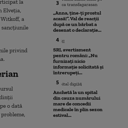
ticipat la
3
 Elveția,
„Anna, ţine-ţi prostul
 Witkoff, a
acasă!”. Val de reacții
după ce un bărbat a
 sancțiunile
desenat o declarație...
4
SRI, avertisment
nile privind
pentru români: „Nu
a.
furnizați nicio
informație solicitată și
erian
întrerupeți...
5
cursul
Anchetă la un spital
dinții
din cauza numărului
mare de concedii
ape o dată
medicale în plin sezon
e probleme,
estival...