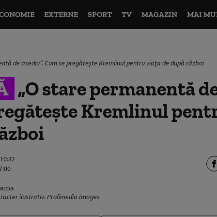
CONOMIE
EXTERNE
SPORT
TV
MAGAZIN
MAI MU
ntă de asediu”. Cum se pregătește Kremlinul pentru viața de după război
Ă
„O stare permanentă de
regătește Kremlinul pentr
ăzboi
 10:32
7:00
racter ilustrativ: Profimedia Images