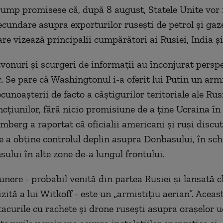
rump promisese că, după 8 august, Statele Unite vo
cundare asupra exporturilor rusești de petrol și gaze 
are vizează principalii cumpărători ai Rusiei, India ș
zvonuri și scurgeri de informații au înconjurat persp
. Se pare că Washingtonul i-a oferit lui Putin un armi
unoașterii de facto a câștigurilor teritoriale ale Rusi
ncțiunilor, fără nicio promisiune de a ține Ucraina în
berg a raportat că oficialii americani și ruși discut
 a obține controlul deplin asupra Donbasului, în sc
sului în alte zone de-a lungul frontului.
unere - probabil venită din partea Rusiei și lansată c
zită a lui Witkoff - este un „armistițiu aerian”. Aceas
acurile cu rachete și drone rusești asupra orașelor u