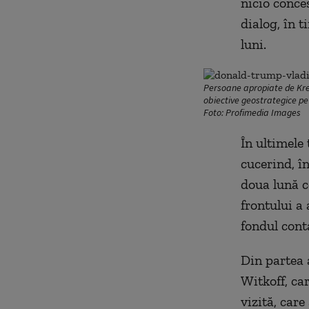
nicio conce
dialog, în 
luni.
Persoane apropiate de Kreml
obiective geostrategice pe 
Foto: Profimedia Images
În ultimele
cucerind, în
doua lună c
frontului a 
fondul cont
Din partea 
Witkoff, ca
vizită, car