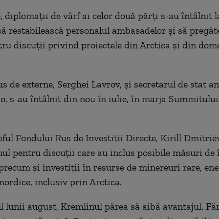
, diplomații de vârf ai celor două părți s-au întâlnit l
ă restabilească personalul ambasadelor și să pregăt
tru discuții privind proiectele din Arctica și din dom
us de externe, Serghei Lavrov, și secretarul de stat a
, s-au întâlnit din nou în iulie, în marja Summitului
șeful Fondului Rus de Investiții Directe, Kirill Dmitriev
l pentru discuții care au inclus posibile măsuri de 
precum și investiții în resurse de minereuri rare, ene
nordice, inclusiv prin Arctica.
l lunii august, Kremlinul părea să aibă avantajul. Făr