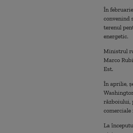
În februarie
convenind s
terenul pen
energetic.
Ministrul r
Marco Rubio
Est.
În aprilie, 
Washingtonu
războiului, 
comerciale 
La începutu