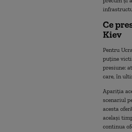
precum și a
infrastructu
Ce pre
Kiev
Pentru Ucra
puține vict
presiune: at
care, în ul
Apariția ac
scenariul p
acesta ofer
același timp
continua of