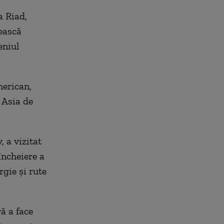
a Riad,
ească
eniul
merican,
 Asia de
, a vizitat
încheiere a
rgie și rute
ă a face