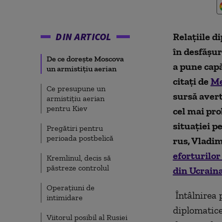
DIN ARTICOL
Relațiile d
în desfășur
De ce dorește Moscova
a pune capă
un armistițiu aerian
citați de
M
Ce presupune un
sursă avert
armistițiu aerian
pentru Kiev
cel mai pro
situației p
Pregătiri pentru
perioada postbelică
rus, Vladim
eforturilor
Kremlinul, decis să
păstreze controlul
din Ucrain
Operațiuni de
Întâlnirea 
intimidare
diplomatice
Viitorul posibil al Rusiei