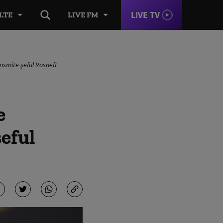
LIVE TV
LTE
LIVE FM
ransmite șeful Rosneft
e
șeful