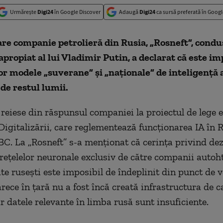
Urmărește
Digi24
în Google Discover
Adaugă
Digi24
ca sursă preferată în Googl
e companie petrolieră din Rusia, „Rosneft”, condu
apropiat al lui Vladimir Putin, a declarat că este im
r modele „suverane” și „naționale” de inteligență a
 de restul lumii.
 reiese din răspunsul companiei la proiectul de lege 
Digitalizării, care reglementează funcționarea IA în R
C. La „Rosneft” s-a menționat că cerința privind dez
rețelelor neuronale exclusiv de către companii autoh
ate rusești este imposibil de îndeplinit din punct de 
rece în țară nu a fost încă creată infrastructura de c
r datele relevante în limba rusă sunt insuficiente.