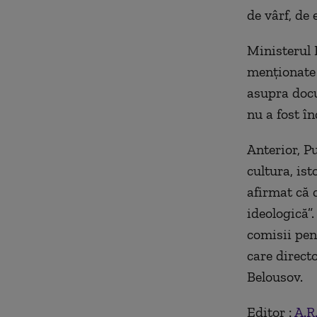
de vârf, de 
Ministerul D
menționate 
asupra docu
nu a fost î
Anterior, P
cultura, ist
afirmat că 
ideologică”
comisii pen
care direct
Belousov.
Editor :
A.R