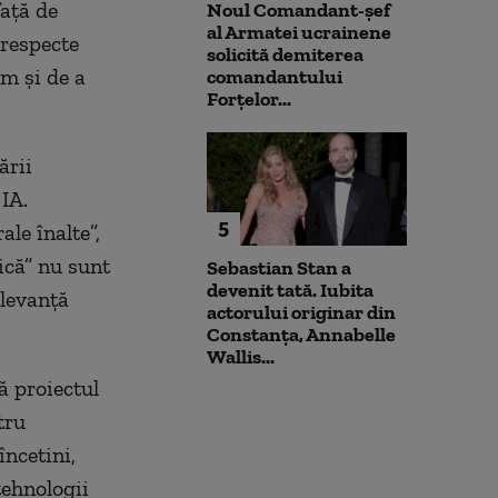
ață de
Noul Comandant-șef
al Armatei ucrainene
 respecte
solicită demiterea
um și de a
comandantului
Forțelor...
ării
 IA.
5
le înalte”,
ică” nu sunt
Sebastian Stan a
devenit tată. Iubita
elevanță
actorului originar din
Constanța, Annabelle
Wallis...
ă proiectul
tru
încetini,
 tehnologii