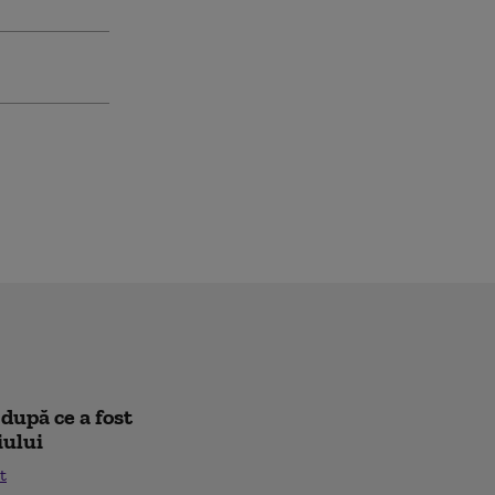
după ce a fost
iului
t