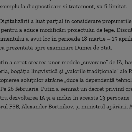
exemplu la diagnosticare și tratament, va fi limitat.
igitalizării a luat parțial în considerare propunerile
pentru a aduce modificări proiectului de lege. Discu
mentului a avut loc în perioada 18 martie – 15 aprilie
ncă prezentată spre examinare Dumei de Stat.
utin a cerut crearea unor modele „suverane” de IA, ba
oria, bogăția lingvistică și „valorile tradiționale” ale R
copierea soluțiilor străine „duce la dependență tehnol
. Pe 26 februarie, Putin a semnat un decret privind cr
tru dezvoltarea IA și a inclus în aceasta 13 persoane,
orul FSB, Alexander Bortnikov, și ministrul apărării, 
.