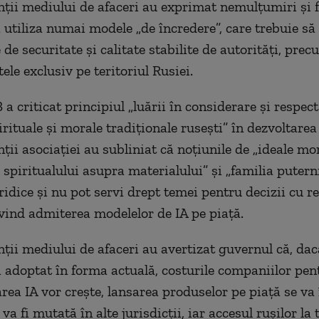
ții mediului de afaceri au exprimat nemulțumiri și f
a utiliza numai modele „de încredere”, care trebuie să
de securitate și calitate stabilite de autorități, prec
ele exclusiv pe teritoriul Rusiei.
 a criticat principiul „luării în considerare și respect
irituale și morale tradiționale rusești” în dezvoltarea
ii asociației au subliniat că noțiunile de „ideale mora
a spiritualului asupra materialului” și „familia putern
ridice și nu pot servi drept temei pentru decizii cu r
ivind admiterea modelelor de IA pe piață.
ții mediului de afaceri au avertizat guvernul că, dac
fi adoptat în forma actuală, costurile companiilor pen
ea IA vor crește, lansarea produselor pe piață se va 
va fi mutată în alte jurisdicții, iar accesul rușilor la