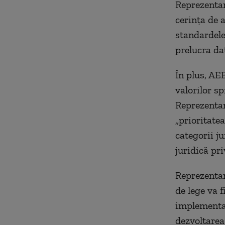
Reprezentan
cerința de 
standardele 
prelucra dat
În plus, AEB
valorilor sp
Reprezentanț
„prioritate
categorii ju
juridică pr
Reprezentan
de lege va 
implementar
dezvoltarea 