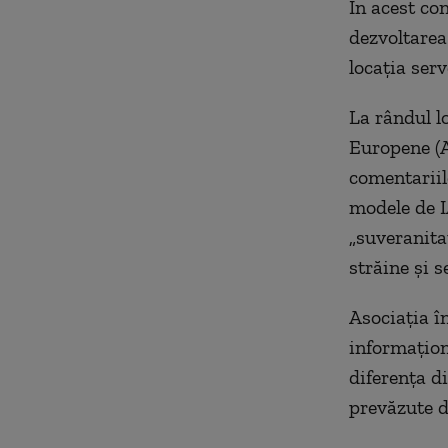
În acest co
dezvoltarea 
locația serv
La rândul lo
Europene (A
comentariile
modele de I
„suveranita
străine și s
Asociația î
informațion
diferența d
prevăzute de