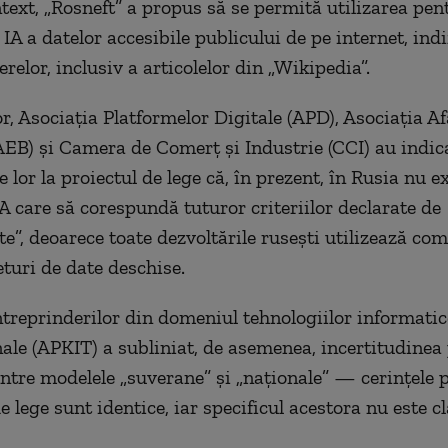
ntext, „Rosneft” a propus să se permită utilizarea pen
IA a datelor accesibile publicului de pe internet, ind
erelor, inclusiv a articolelor din „Wikipedia”.
r, Asociația Platformelor Digitale (APD), Asociația Af
EB) și Camera de Comerț și Industrie (CCI) au indica
 lor la proiectul de lege că, în prezent, în Rusia nu e
A care să corespundă tuturor criteriilor declarate de
te”, deoarece toate dezvoltările rusești utilizează c
eturi de date deschise.
ntreprinderilor din domeniul tehnologiilor informatic
ale (APKIT) a subliniat, de asemenea, incertitudinea
intre modelele „suverane” și „naționale” — cerințele 
 lege sunt identice, iar specificul acestora nu este cla