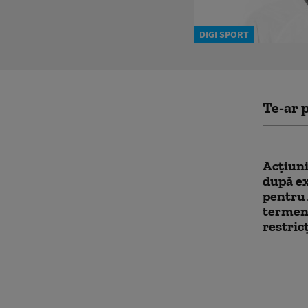
DIGI SPORT
Te-ar p
Acţiuni
după ex
pentru 
termenu
restric
Un rapo