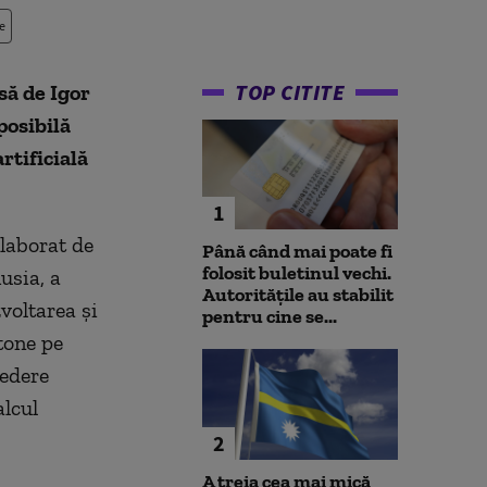
e
TOP CITITE
să de Igor
posibilă
rtificială
1
elaborat de
Până când mai poate fi
folosit buletinul vechi.
usia, a
Autoritățile au stabilit
voltarea și
pentru cine se...
tone pe
vedere
alcul
2
A treia cea mai mică