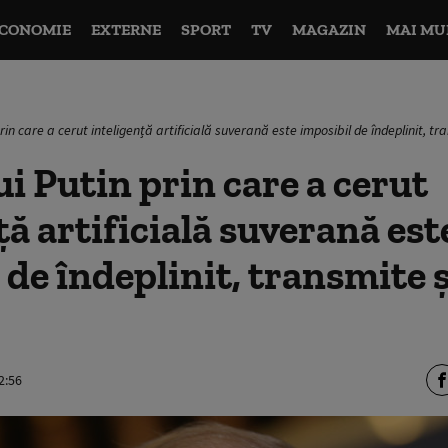
CONOMIE
EXTERNE
SPORT
TV
MAGAZIN
MAI MU
prin care a cerut inteligență artificială suverană este imposibil de îndeplinit, t
ui Putin prin care a cerut
ță artificială suverană est
 de îndeplinit, transmite 
2:56