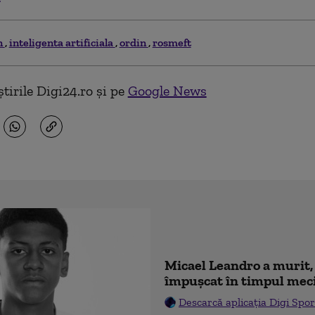
n
inteligenta artificiala
ordin
rosmeft
tirile Digi24.ro și pe
Google News
Micael Leandro a murit, 
împușcat în timpul mec
Descarcă aplicația Digi Spor