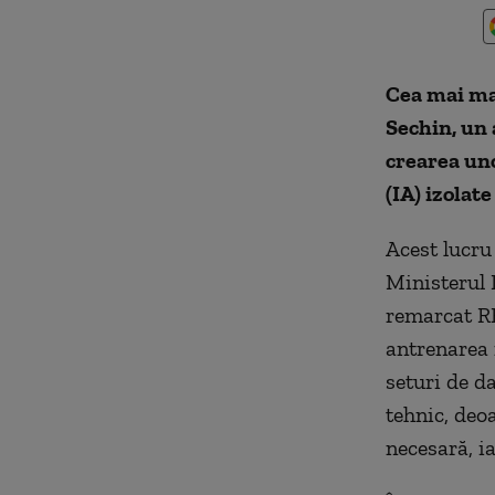
Cea mai mar
Sechin, un 
crearea uno
(IA) izolate
Acest lucru
Ministerul 
remarcat RB
antrenarea 
seturi de d
tehnic, deoa
necesară, ia