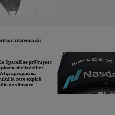
utea interesa și:
le SpaceX se prăbuşesc
plozia cheltuielilor
AI şi apropierea
lui la care expiră
ţiile de vânzare
rt britanic confirmă: