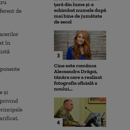
tru
țară din lume și-a
schimbat numele după
iferent de
mai bine de jumătate
de secol
acerilor
t în
xistă
3
Cine este românca
omponente
Alecsandra Drăgoi,
tânăra care a realizat
fotografia oficială a
noului...
e și
 privind
principale
rificat.
4