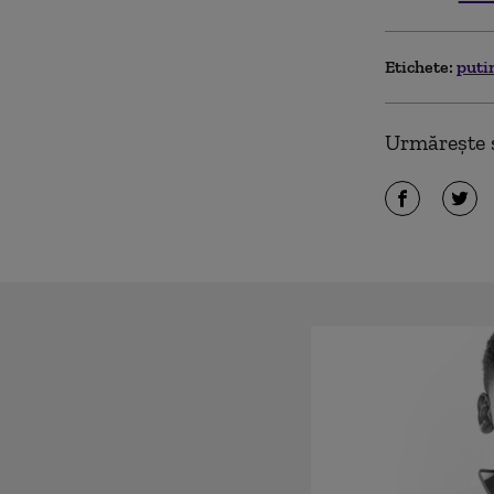
Etichete:
puti
Urmărește ș