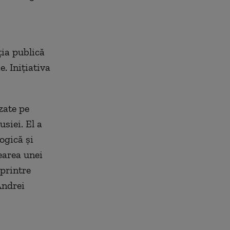
ția publică
. Inițiativa
zate pe
usiei. El a
ogică și
earea unei
 printre
Andrei