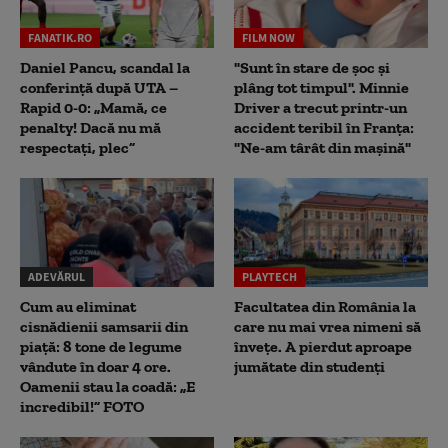
FANATIK.RO
FILM NOW
Daniel Pancu, scandal la
"Sunt în stare de șoc și
conferință după UTA –
plâng tot timpul". Minnie
Rapid 0-0: „Mamă, ce
Driver a trecut printr-un
penalty! Dacă nu mă
accident teribil în Franța:
respectați, plec”
"Ne-am târât din mașină"
ADEVĂRUL
PLAYTECH
Cum au eliminat
Facultatea din România la
cisnădienii samsarii din
care nu mai vrea nimeni să
piață: 8 tone de legume
înveţe. A pierdut aproape
vândute în doar 4 ore.
jumătate din studenţi
Oamenii stau la coadă: „E
incredibil!” FOTO