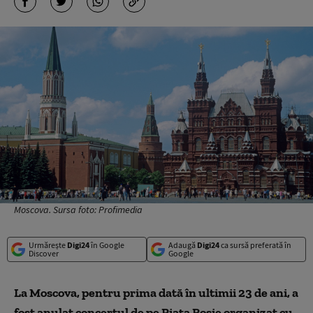
Moscova. Sursa foto: Profimedia
Urmărește
Digi24
în Google
Adaugă
Digi24
ca sursă preferată în
Discover
Google
La Moscova, pentru prima dată în ultimii 23 de ani, a
fost anulat concertul de pe Piața Roșie organizat cu