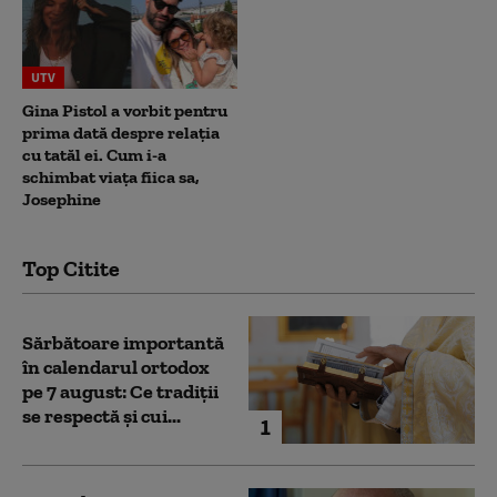
UTV
Gina Pistol a vorbit pentru
prima dată despre relația
cu tatăl ei. Cum i-a
schimbat viața fiica sa,
Josephine
Top Citite
Sărbătoare importantă
în calendarul ortodox
pe 7 august: Ce tradiții
se respectă și cui...
1