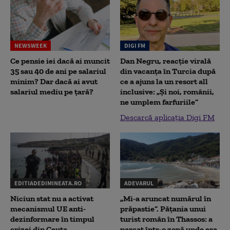
NEWSWEEK
DIGI FM
Ce pensie iei dacă ai muncit
Dan Negru, reacție virală
35 sau 40 de ani pe salariul
din vacanța în Turcia după
minim? Dar dacă ai avut
ce a ajuns la un resort all
salariul mediu pe țară?
inclusive: „Și noi, românii,
ne umplem farfuriile”
Descarcă aplicația Digi FM
EDITIADEDIMINEATA.RO
ADEVARUL
Niciun stat nu a activat
„Mi-a aruncat numărul în
mecanismul UE anti-
prăpastie”. Pățania unui
dezinformare în timpul
turist român în Thassos: a
crizei din Ceuta
parcat într-o zonă unde era