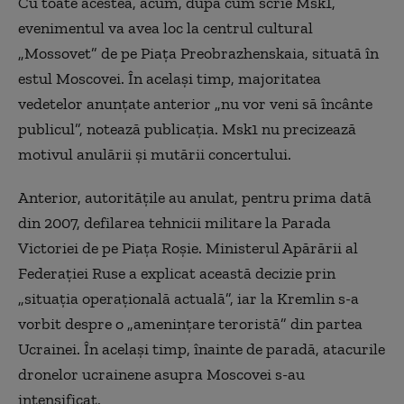
Cu toate acestea, acum, după cum scrie Msk1,
evenimentul va avea loc la centrul cultural
„Mossovet” de pe Piața Preobrazhenskaia, situată în
estul Moscovei. În același timp, majoritatea
vedetelor anunțate anterior „nu vor veni să încânte
publicul”, notează publicația. Msk1 nu precizează
motivul anulării și mutării concertului.
Anterior, autoritățile au anulat, pentru prima dată
din 2007, defilarea tehnicii militare la Parada
Victoriei de pe Piața Roșie. Ministerul Apărării al
Federației Ruse a explicat această decizie prin
„situația operațională actuală”, iar la Kremlin s-a
vorbit despre o „amenințare teroristă” din partea
Ucrainei. În același timp, înainte de paradă, atacurile
dronelor ucrainene asupra Moscovei s-au
intensificat.