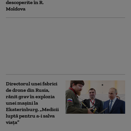
descoperite în R.
Moldova
Una dintre cele mai
mari rafinării din Rusia
este în flăcări. A fost
atacată de drone
ucrainene pentru a
doua noapte
consecutiv
Directorul unei fabrici
de drone din Rusia,
rănit grav în explozia
unei maşini la
Ekaterinburg. „Medicii
luptă pentru a-i salva
viaţa”