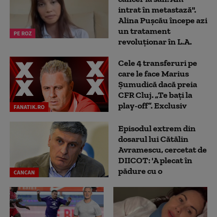
intrat în metastază".
Alina Pușcău începe azi
un tratament
PE ROZ
revoluționar în L.A.
Cele 4 transferuri pe
care le face Marius
Șumudică dacă preia
CFR Cluj. „Te bați la
play-off”. Exclusiv
FANATIK.RO
Episodul extrem din
dosarul lui Cătălin
Avramescu, cercetat de
DIICOT: 'A plecat în
pădure cu o
CANCAN