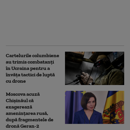
Ucrainenii atacă din
nou cu drone
„Amazonul rusesc”.
Incendiu la un centru
logistic Wildberries din
Ekaterinburg
Cartelurile columbiene
au trimis combatanți
în Ucraina pentru a
învăța tactici de luptă
cu drone
Moscova acuză
Chișinăul că
exagerează
amenințarea rusă,
după fragmentele de
dronă Geran-2