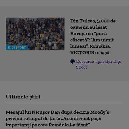
Din Tulcea, 5.000 de
oamenii au lăsat
Europa cu ”gura
căscată”: ”Am uimit
lumea!”. România,
DIGI SPORT
VICTORIE uriașă
Descarcă aplicația Digi
Sport
Ultimele știri
Mesajul lui Nicușor Dan după decizia Moody’s
privind ratingul de țară: „A confirmat pașii
importanți pe care România i-a făcut”