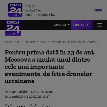
Digi24
VIEW
m.digi24.ro
FREE - In Google Play
LIVE TV
LIVE FM
HOME
Știri
Externe
Rusia
Pentru prima dată în 23 de ani. Moscova a anulat unul dintre cele mai importante evenimente, de frica dronelor ucrainene
Pentru prima dată în 23 de ani.
Moscova a anulat unul dintre
cele mai importante
evenimente, de frica dronelor
ucrainene
Data actualizării:
11.06.2026 16:58
Data publicării:
11.06.2026 15:27