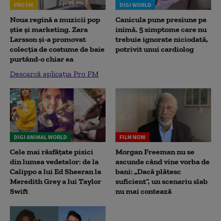
PRO FM
DIGI WORLD
Noua regină a muzicii pop
Canicula pune presiune pe
știe și marketing. Zara
inimă. 5 simptome care nu
Larsson și-a promovat
trebuie ignorate niciodată,
colecția de costume de baie
potrivit unui cardiolog
purtând-o chiar ea
Descarcă aplicația Pro FM
DIGI ANIMAL WORLD
FILM NOW
Cele mai răsfățate pisici
Morgan Freeman nu se
din lumea vedetelor: de la
ascunde când vine vorba de
Calippo a lui Ed Sheeran la
bani: „Dacă plătesc
Meredith Grey a lui Taylor
suficient”, un scenariu slab
Swift
nu mai contează