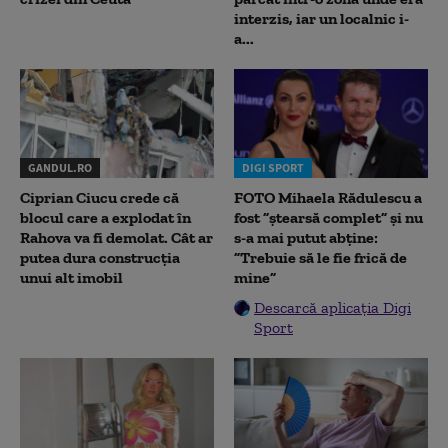
interzis, iar un localnic i-
a...
GANDUL.RO
DIGI SPORT
Ciprian Ciucu crede că
FOTO Mihaela Rădulescu a
blocul care a explodat în
fost ”ștearsă complet” și nu
Rahova va fi demolat. Cât ar
s-a mai putut abține:
putea dura construcția
”Trebuie să le fie frică de
unui alt imobil
mine”
Descarcă aplicația Digi
Sport