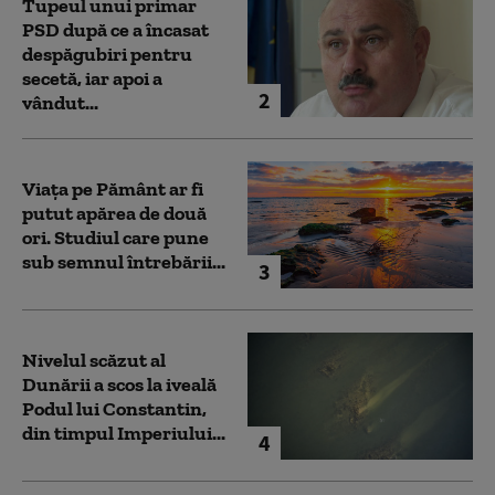
Tupeul unui primar
PSD după ce a încasat
despăgubiri pentru
secetă, iar apoi a
2
vândut...
Viața pe Pământ ar fi
putut apărea de două
ori. Studiul care pune
sub semnul întrebării...
3
Nivelul scăzut al
Dunării a scos la iveală
Podul lui Constantin,
din timpul Imperiului...
4