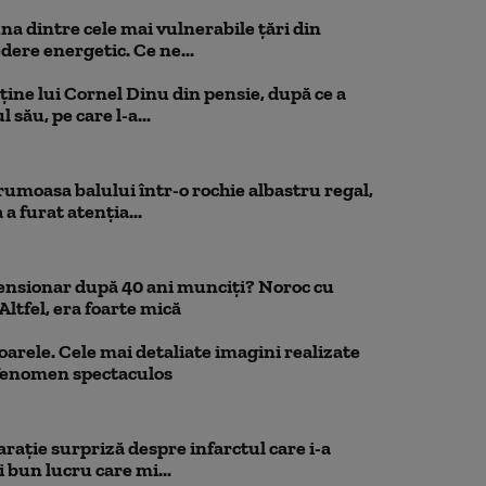
 dintre cele mai vulnerabile țări din
dere energetic. Ce ne...
ține lui Cornel Dinu din pensie, după ce a
 său, pe care l-a...
rumoasa balului într-o rochie albastru regal,
a furat atenția...
pensionar după 40 ani munciți? Noroc cu
Altfel, era foarte mică
oarele. Cele mai detaliate imagini realizate
 fenomen spectaculos
rație surpriză despre infarctul care i-a
 bun lucru care mi...