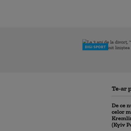
DIGI SPORT
Te-ar p
De ce n
celor m
Kremlin
(Kyiv P