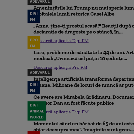
ADEVĂRUL
Amenințările lui Trump nu mai sperie lum
DIGI
capitalele lumii retorica Casei Albe
FM
„Anna, ţine-ţi prostul acasă!" Reacţii după 
declaraţie de dragoste pe o stâncă, în...
PRO
Descarcă aplicația Digi FM
FM
Lora, probleme de sănătate la 44 de ani. Art
medical: „Urmează cel puțin 10 ședințe...
Descarcă aplicația Pro FM
ADEVARUL
Inteligența artificială transformă departa
DIGI
umane. Milioane de locuri de muncă ar putea
FM
Ce avere are Mirabela Grădinaru. Document
Nicușor Dan au fost făcute publice
DIGI
ANIMAL
Descarcă aplicația Digi FM
WORLD
Momentul când un bărbat de 65 de ani este 
chiar deasupra mea”. Imaginile sunt greu...