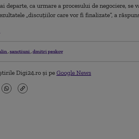
i departe, ca urmare a procesului de negociere, se v
ezultatele „discuțiilor care vor fi finalizate”, a răspun
.
lin
sanctiuni
dmitri peskov
tirile Digi24.ro și pe
Google News