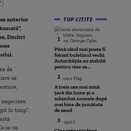
e
TOP CITITE
use anterior
utomată”,
se, Dmitri
1
oces
Până când mai poate fi
ului.
folosit buletinul vechi.
Autoritățile au stabilit
pentru cine se...
ra de
2
care se
nomice.
A treia cea mai mică
țară din lume și-a
schimbat numele după
 negociere,
mai bine de jumătate
it în timp”.
de secol
astă
3
Ce se va
Cine este românca