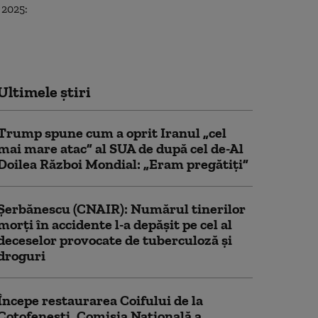
Ultimele știri
Trump spune cum a oprit Iranul „cel
mai mare atac” al SUA de după cel de-Al
Doilea Război Mondial: „Eram pregătiți”
Şerbănescu (CNAIR): Numărul tinerilor
morţi în accidente l-a depăşit pe cel al
deceselor provocate de tuberculoză şi
droguri
Începe restaurarea Coifului de la
Coțofenești. Comisia Naţională a