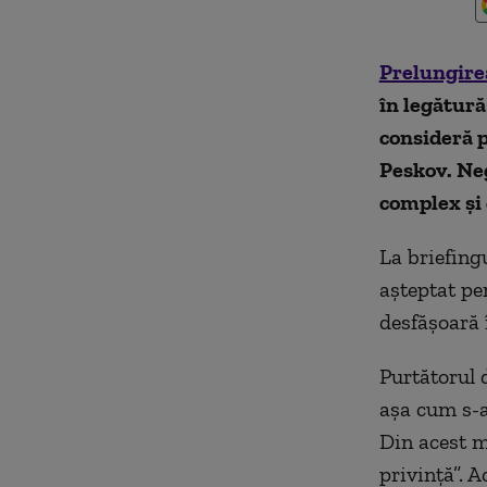
Prelungire
în legătură
consideră p
Peskov. Ne
complex și 
La briefing
așteptat pen
desfășoară 
Purtătorul 
așa cum s-a
Din acest m
privință”. 