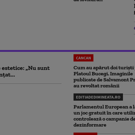
CANCAN
e estetice: „Nu sunt
Cum au apărut doi turiști
Platoul Bucegi. Imaginile
țat...
publicate de Salvamont P
au revoltat românii
EDITIADEDIMINEATA.RO
Parlamentul European a l
un joc gratuit în care utili
controlează o campanie d
dezinformare