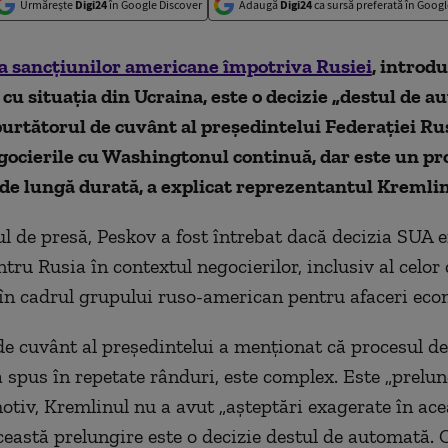
Urmărește
Digi24
în Google Discover
Adaugă
Digi24
ca sursă preferată în Googl
a sancțiunilor americane împotriva Rusiei
, introd
 cu situația din Ucraina, este o decizie „destul de a
urtătorul de cuvânt al președintelui Federației Ru
gocierile cu Washingtonul continuă, dar este un pr
de lungă durată, a explicat reprezentantul Kremlin
ul de presă, Peskov a fost întrebat dacă decizia SUA e
tru Rusia în contextul negocierilor, inclusiv al celor 
în cadrul grupului ruso-american pentru afaceri eco
de cuvânt al președintelui a menționat că procesul de
 spus în repetate rânduri, este complex. Este „prelung
otiv, Kremlinul nu a avut „așteptări exagerate în ace
Această prelungire este o decizie destul de automată. 