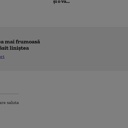
și o va...
"cea mai frumoasă
ăsit liniștea
ort