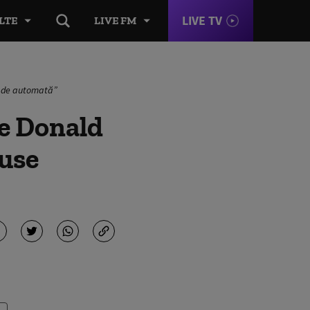
LIVE TV
LTE
LIVE FM
ul de automată”
ce Donald
puse