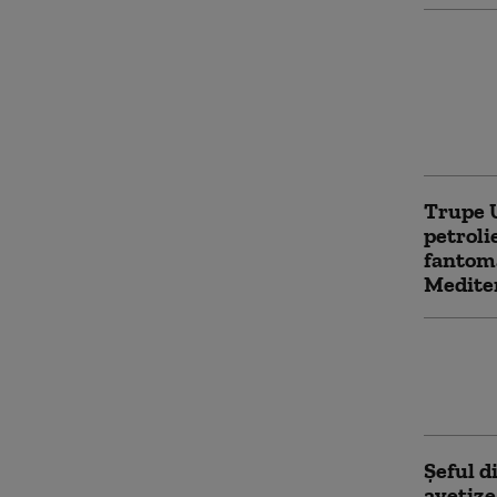
Vladimi
Moscove
activit
inamic
al Krem
Trupe U
petroli
fantomă
Medite
Sancțiu
Uniunea
negocie
Șeful d
avetize