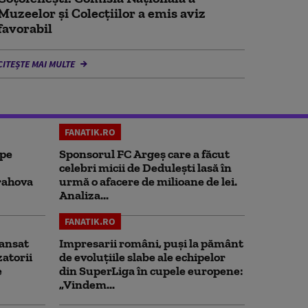
Muzeelor şi Colecţiilor a emis aviz
favorabil
CITEȘTE MAI MULTE
FANATIK.RO
 pe
Sponsorul FC Argeș care a făcut
celebri micii de Dedulești lasă în
rahova
urmă o afacere de milioane de lei.
Analiza...
FANATIK.RO
ansat
Impresarii români, puși la pământ
zatorii
de evoluțiile slabe ale echipelor
e
din SuperLiga în cupele europene:
„Vindem...