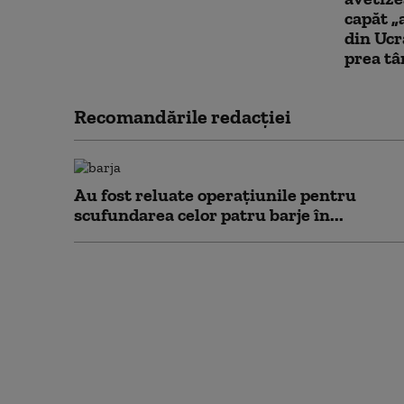
capăt „
din Ucr
prea tâ
Recomandările redacţiei
Au fost reluate operațiunile pentru
scufundarea celor patru barje în...