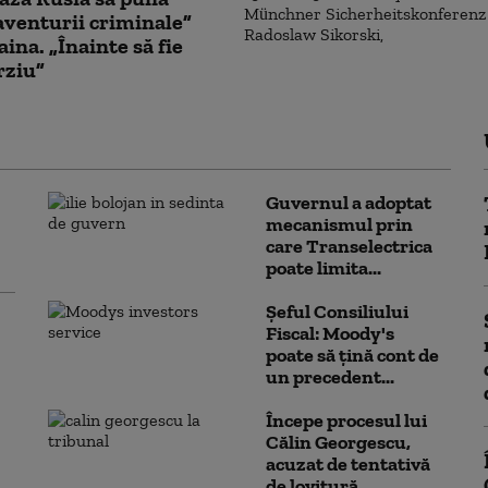
aventurii criminale”
aina. „Înainte să fie
rziu”
Guvernul a adoptat
mecanismul prin
care Transelectrica
poate limita...
Șeful Consiliului
Fiscal: Moody's
poate să țină cont de
un precedent...
Începe procesul lui
Călin Georgescu,
acuzat de tentativă
de lovitură...