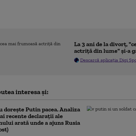
La 3 ani de la divorț, 
actriță din lume" și-a g
Descarcă aplicația Digi Sp
utea interesa și:
u dorește Putin pacea. Analiza
ai recente declarații ale
ului arată unde a ajuns Rusia
ost)