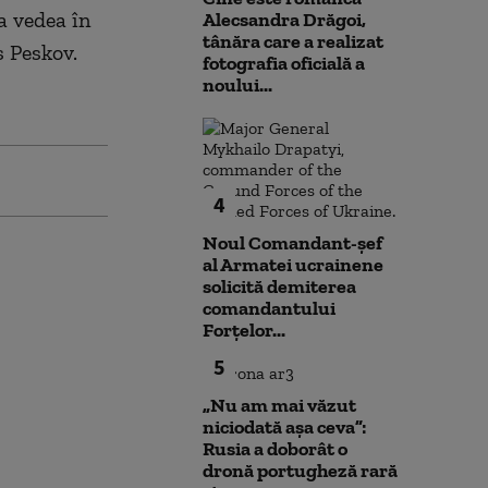
a vedea în
Alecsandra Drăgoi,
tânăra care a realizat
s Peskov.
fotografia oficială a
noului...
4
Noul Comandant-șef
al Armatei ucrainene
solicită demiterea
comandantului
Forțelor...
5
„Nu am mai văzut
niciodată așa ceva”:
Rusia a doborât o
dronă portugheză rară