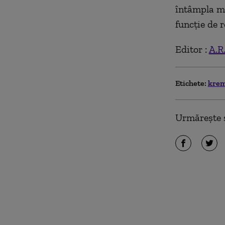
întâmpla ma
funcție de r
Editor :
A.R
Etichete:
krem
Urmărește ș