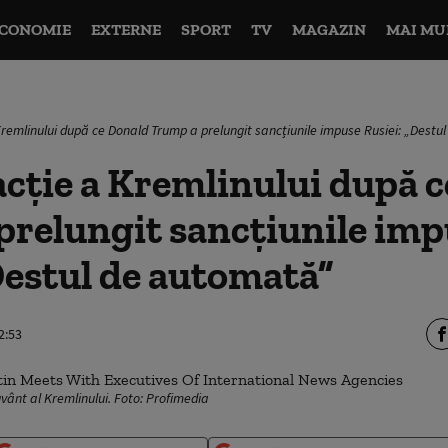
CONOMIE
EXTERNE
SPORT
TV
MAGAZIN
MAI MU
remlinului după ce Donald Trump a prelungit sancțiunile impuse Rusiei: „Dest
cție a Kremlinului după 
prelungit sancțiunile im
Destul de automată”
2:53
vânt al Kremlinului. Foto: Profimedia