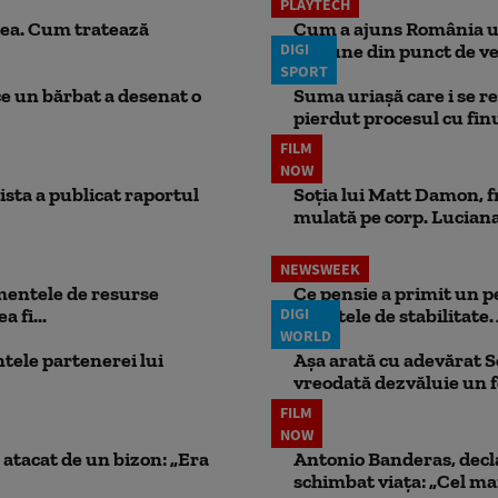
PLAYTECH
ea. Cum tratează
Cum a ajuns România una
DIGI
regiune din punct de ve
SPORT
ce un bărbat a desenat o
Suma uriașă care i se re
pierdut procesul cu finul
FILM
NOW
ista a publicat raportul
Soția lui Matt Damon, f
mulată pe corp. Luciana 
NEWSWEEK
mentele de resurse
Ce pensie a primit un 
 fi...
DIGI
punctele de stabilitate. 
WORLD
ele partenerei lui
Așa arată cu adevărat S
vreodată dezvăluie un
FILM
NOW
atacat de un bizon: „Era
Antonio Banderas, decla
schimbat viața: „Cel mai