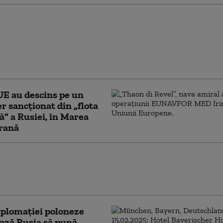
r Osecikin, criticul
i, își suspendă
atea. De ce a cedat
ul public numărul unu
linului
E au descins pe un
er sancţionat din „flota
” a Rusiei, în Marea
rană
ni record împotriva Rusiei. Cum vrea
 Europeană să-l forțeze pe Putin la
ri de pace
iplomației poloneze
ază Rusia să pună