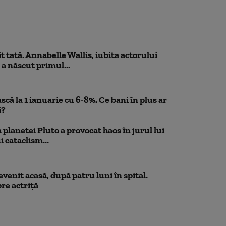
 tată. Annabelle Wallis, iubita actorului
 a născut primul...
scă la 1 ianuarie cu 6-8%. Ce bani în plus ar
i?
planetei Pluto a provocat haos în jurul lui
 cataclism...
venit acasă, după patru luni în spital.
re actriță