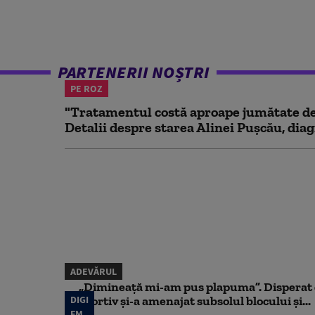
PARTENERII NOȘTRI
PE ROZ
"Tratamentul costă aproape jumătate de 
Detalii despre starea Alinei Pușcău, diag
ADEVĂRUL
„Dimineață mi-am pus plapuma”. Disperat d
DIGI
sportiv și-a amenajat subsolul blocului și...
FM