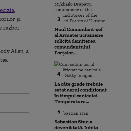
ecizie
,
orilor şi
3
e război
Noul Comandant-șef
al Armatei ucrainene
solicită demiterea
comandantului
ody Allen, a
Forțelor...
atea
4
La câte grade trebuie
setat aerul condiționat
în timpul caniculei.
Temperatura...
5
Sebastian Stan a
devenit tată. Iubita