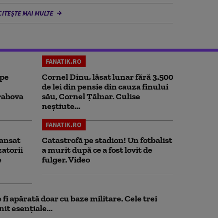
CITEȘTE MAI MULTE
FANATIK.RO
 pe
Cornel Dinu, lăsat lunar fără 3.500
de lei din pensie din cauza finului
rahova
său, Cornel Țălnar. Culise
neștiute...
FANATIK.RO
ansat
Catastrofă pe stadion! Un fotbalist
zatorii
a murit după ce a fost lovit de
e
fulger. Video
fi apărată doar cu baze militare. Cele trei
it esențiale...