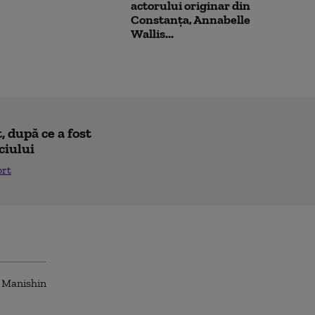
actorului originar din
Constanța, Annabelle
Wallis...
 după ce a fost
ciului
ort