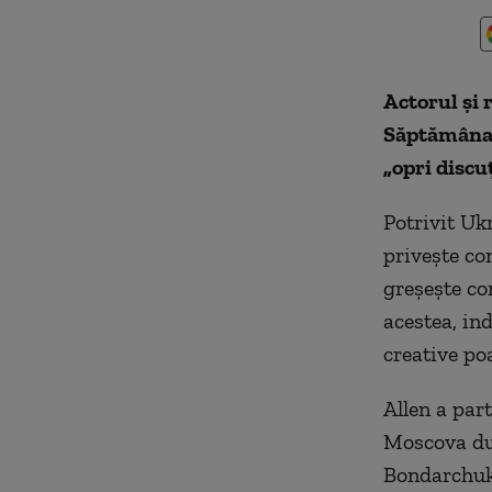
Actorul şi 
Săptămâna I
„opri discu
Potrivit Uk
priveşte co
greşeşte co
acestea, ind
creative poa
Allen a par
Moscova dum
Bondarchuk,