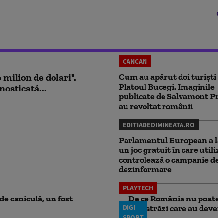
CANCAN
milion de dolari".
Cum au apărut doi turiști
Platoul Bucegi. Imaginile
nosticată...
publicate de Salvamont P
au revoltat românii
EDITIADEDIMINEATA.RO
Parlamentul European a l
un joc gratuit în care utili
controlează o campanie d
dezinformare
PLAYTECH
e caniculă, un fost
De ce România nu poate 
DIGI
autostrăzi care au deven
SPORT