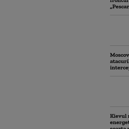
frontul
„Pescar
Ginerel
murit î
din Mos
Moscova
atacuri
interce
Cum înc
ucraine
numai î
Kievul 
energet
soarta 