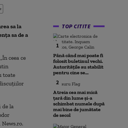
e
TOP CITITE
rea sa la
nţa sa de a
1
Până când mai poate fi
„În ceea ce
folosit buletinul vechi.
utin
Autoritățile au stabilit
pentru cine se...
u toate
2
discuţiilor
A treia cea mai mică
țară din lume și-a
schimbat numele după
 de la
mai bine de jumătate
odor
de secol
ă News.ro.