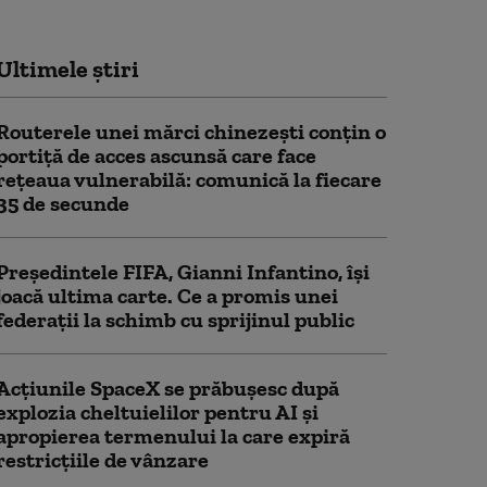
Ultimele știri
Routerele unei mărci chinezești conțin o
portiță de acces ascunsă care face
rețeaua vulnerabilă: comunică la fiecare
35 de secunde
Președintele FIFA, Gianni Infantino, îşi
joacă ultima carte. Ce a promis unei
federații la schimb cu sprijinul public
Acţiunile SpaceX se prăbuşesc după
explozia cheltuielilor pentru AI şi
apropierea termenului la care expiră
restricţiile de vânzare