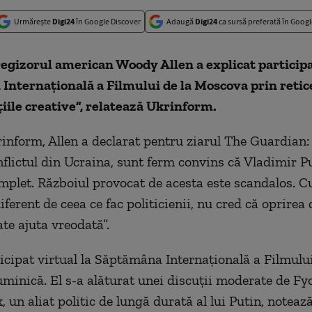
Urmărește
Digi24
în Google Discover
Adaugă
Digi24
ca sursă preferată în Googl
regizorul american Woody Allen a explicat participa
nternaţională a Filmului de la Moscova prin retice
ţiile creative”, relatează Ukrinform.
rinform, Allen a declarat pentru ziarul The Guardian: 
nflictul din Ucraina, sunt ferm convins că Vladimir P
mplet. Războiul provocat de acesta este scandalos. C
iferent de ceea ce fac politicienii, nu cred că oprirea 
te ajuta vreodată”.
ticipat virtual la Săptămâna Internaţională a Filmului
inică. El s-a alăturat unei discuţii moderate de Fy
 un aliat politic de lungă durată al lui Putin, noteaz