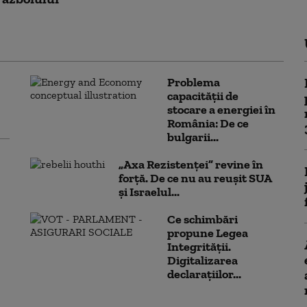
Problema
capacității de
stocare a energiei în
România: De ce
bulgarii...
„Axa Rezistenței” revine în
forță. De ce nu au reușit SUA
și Israelul...
Ce schimbări
propune Legea
Integrității.
Digitalizarea
declarațiilor...