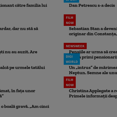
ionant către familia lui
Dan Petrescu s-a decis
FILM
NOW
ardar, dar nu stă să
Sebastian Stan a devenit
originar din Constanța,
NEWSWEEK
ti nu au auzit. Are
Pensiile ar urma să crea
DIGI
putea primi pensionari
WORLD
calcă pe urmele tatălui
Un „intrus” de mărimea 
Neptun. Semne ale unui
FILM
NOW
ămat, în fața unor
Christina Applegate a re
ă”
Primele informații desp
 o boală gravă. „Am cinci