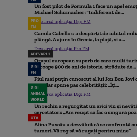
Un fost pilot de Formula 1 face un apel emoț
Michael Schumacher: "Indiferent de...
PRO
Descarcă aplicația Digi FM
FM
Camila Cabello s-a despărțit de iubitul mili
plângă. A ajuns în Grecia, la plajă, și a...
Descarcă aplicația Pro FM
ADEVARUL
Orașul european superb de care mulți turiș
DIGI
aproape 900 de ani de istorie, străduțe de...
FM
Fiul mai puțin cunoscut al lui Jon Bon Jovi 
său, dar spune pas celebrității: „Îți...
DIGI
ANIMAL
Descarcă aplicația Digi FM
WORLD
Un rechin a regurgitat un arici viu și nevăt
cercetători: „Am reușit să fac o singură poz
UTV
Alina Pușcău a dezvăluit că se confruntă cu
tumori. Vă rog să vă rugați pentru mine”