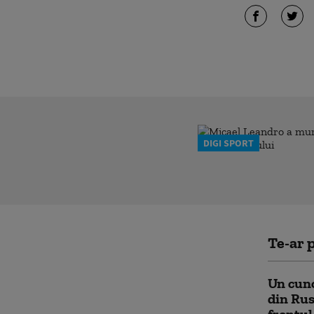
DIGI SPORT
Te-ar p
Un cuno
din Rus