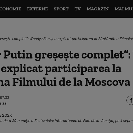
CONOMIE
EXTERNE
SPORT
TV
MAGAZIN
MAI MU
reşeşte complet”: Woody Allen și-a explicat participarea la Săptămâna Filmulu
 Putin greşeşte complet”
 explicat participarea la
a Filmului de la Moscova
 07:33
7:33
ea de-a 80-a ediție a Festivalului Internațional de Film de la Veneția, pe 4 sept