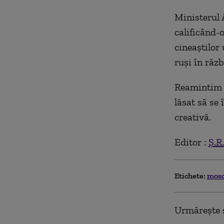
Ministerul 
calificând-o
cineaştilor 
ruşi în răz
Reamintim c
lăsat să se 
creativă.
Editor :
Ș.R.
Etichete:
mos
Urmărește ș