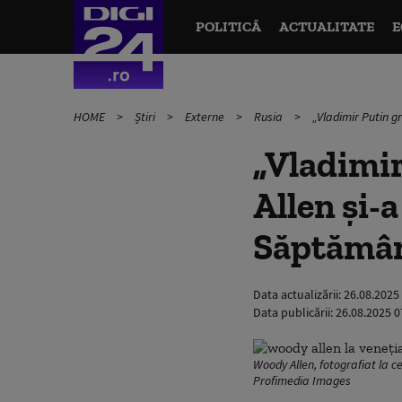
POLITICĂ
ACTUALITATE
E
HOME
Știri
Externe
Rusia
„Vladimir Putin g
„Vladimir
Allen și-a
Săptămân
Data actualizării:
26.08.2025
Data publicării:
26.08.2025 0
Woody Allen, fotografiat la c
Profimedia Images