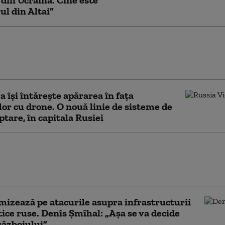
 din Ucraina. Cine este
ul din Altai”
e șefului Forțelor Aerospațiale Ruse ar fi
n explozia misterioasă de la restaurantul
cova (presă)
 își întărește apărarea în fața
lor cu drone. O nouă linie de sisteme de
ptare, în capitala Rusiei
earcă Rusia să asasineze soldați
ni. SBU a blocat peste 50 de tentative
n acest an
mizează pe atacurile asupra infrastructurii
ice ruse. Denîs Șmîhal: „Așa se va decide
războiului”