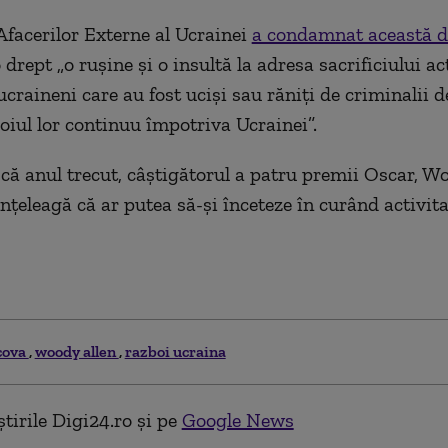
Afacerilor Externe al Ucrainei
a condamnat această d
 drept „o ruşine şi o insultă la adresa sacrificiului act
ucraineni care au fost ucişi sau răniţi de criminalii d
boiul lor continuu împotriva Ucrainei”.
ă anul trecut, câştigătorul a patru premii Oscar, Wo
înţeleagă că ar putea să-şi înceteze în curând activit
cova
woody allen
razboi ucraina
tirile Digi24.ro și pe
Google News