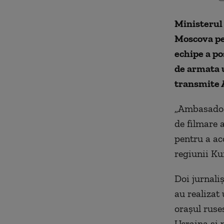
Ministerul 
Moscova pen
echipe a po
de armata u
transmite 
„
Ambasadoar
de filmare a
pentru a ac
regiunii Ku
Doi jurnaliş
au realizat
oraşul ruse
Ucraina şi p