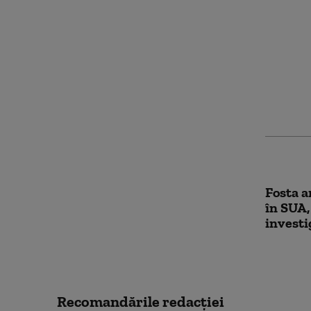
Volodim
cu șefu
vorbit c
informa
amenin
Fosta a
în SUA,
investi
Recomandările redacţiei