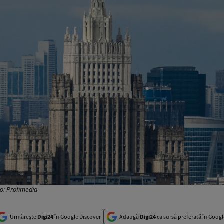
to: Profimedia
Urmărește
Digi24
în Google Discover
Adaugă
Digi24
ca sursă preferată în Googl