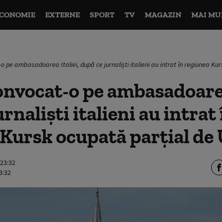
CONOMIE
EXTERNE
SPORT
TV
MAGAZIN
MAI MU
o pe ambasadoarea Italiei, după ce jurnalişti italieni au intrat în regiunea Ku
onvocat-o pe ambasadoarea
rnalişti italieni au intrat 
Kursk ocupată parţial de
 23:32
3:32