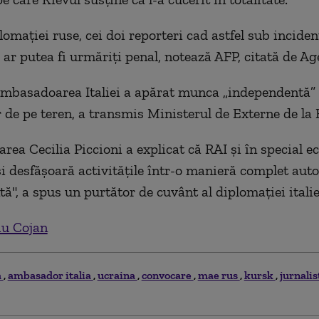
lomaţiei ruse, cei doi reporteri cad astfel sub incide
 ar putea fi urmăriţi penal,
notează AFP, citată de Ag
 ambasadoarea Italiei a apărat munca
„
independentă
”
or de pe teren, a transmis Ministerul de Externe de la
ea Cecilia Piccioni a explicat că RAI şi în special e
îşi desfăşoară activităţile într-o manieră complet au
ă", a spus un purtător de cuvânt al diplomaţiei italie
iu Cojan
a
ambasador italia
ucraina
convocare
mae rus
kursk
jurnalis