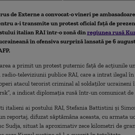
rus de Externe a convocat-o vineri pe ambasadoarea 
tru a-i transmite un protest oficial faţă de preze
stului italian RAI într-o zonă din
regiunea rusă Ku
craineană în ofensiva surpriză lansată pe 6 august
AFP.
ea a primit un protest puternic faţă de acţiunile un
 radio-televiziunii publice RAI, care a intrat ilegal î
operi atacul terorist criminal al soldaţilor ucraineni
rsk
”
, a indicat diplomaţia rusă într-un comunicat de 
ti italieni ai postului RAI, Stefania Battistini şi Simo
 un reportaj, difuzat săptămâna aceasta, cu armata u
sc Sudja, situat la aproximativ zece kilometri de gran
e care Kievul susţine că l-a cucerit în totalitate.