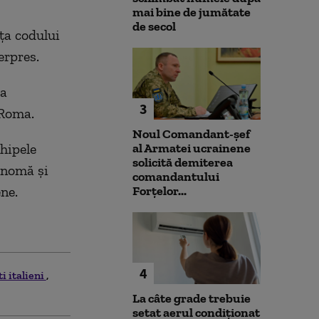
mai bine de jumătate
de secol
nţa codului
erpres
.
a
3
 Roma.
Noul Comandant-șef
chipele
al Armatei ucrainene
solicită demiterea
tonomă şi
comandantului
ne.
Forțelor...
4
ti italieni
La câte grade trebuie
setat aerul condiționat