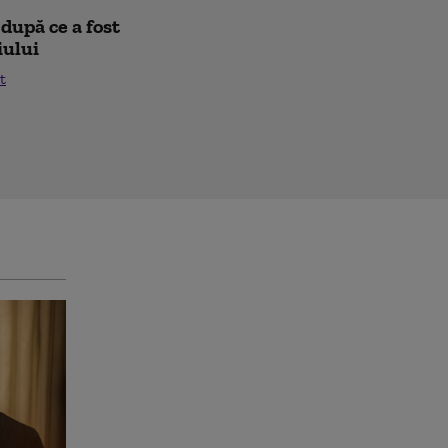
după ce a fost
iului
t