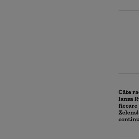
Ucraina
Panteon
săi. Ma
să fie i
Câte ra
lansa R
fiecare 
Zelensk
contin