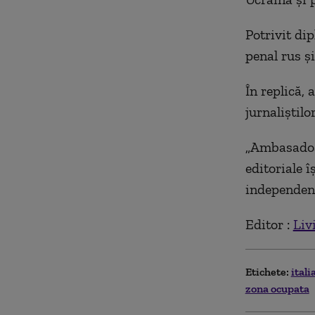
Potrivit dip
penal rus şi
În replică,
jurnaliştil
„
Ambasadoar
editoriale 
independent
Editor :
Liv
Etichete:
itali
zona ocupata