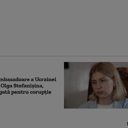
ir Zelenski, discuție
l NATO. Despre ce au
ei doi lideri: „Este bine
t cu privire la
țări”
mbasadoare a Ucrainei
 Olga Stefanîşina,
gată pentru corupţie