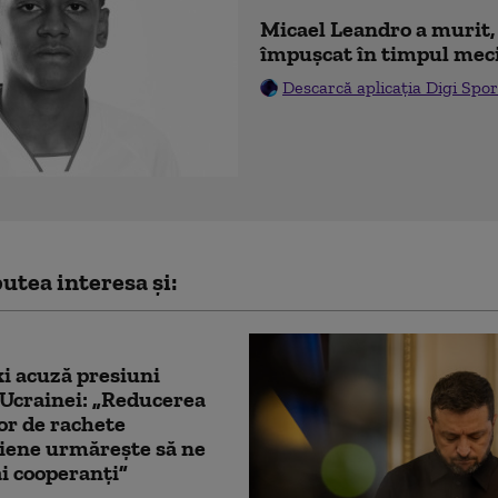
Micael Leandro a murit, 
împușcat în timpul mec
Descarcă aplicația Digi Spor
utea interesa și:
i acuză presiuni
Ucrainei: „Reducerea
lor de rachete
iene urmărește să ne
i cooperanți”