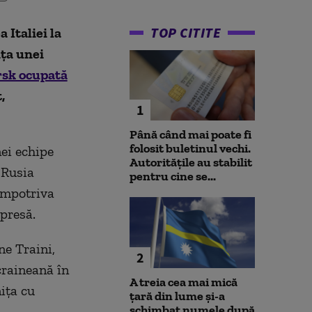
TOP CITITE
Italiei la
nţa unei
rsk ocupată
,
1
Până când mai poate fi
folosit buletinul vechi.
ei echipe
Autoritățile au stabilit
n Rusia
pentru cine se...
 împotriva
presă.
ne Traini,
2
craineană în
A treia cea mai mică
iţa cu
țară din lume și-a
schimbat numele după