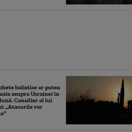
 pregătește un
 Național pentru eroii
rea dilemă: cine merită
nclus
chete balistice ar putea
usia asupra Ucrainei în
lună. Consilier al lui
i: „Atacurile vor
ua”