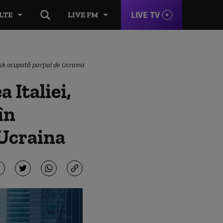
LIVE TV
LTE
LIVE FM
rsk ocupată parţial de Ucraina
 Italiei,
în
 Ucraina