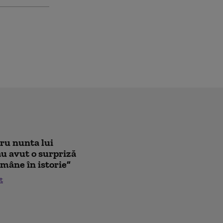
tru nunta lui
au avut o surpriză
mâne în istorie”
t