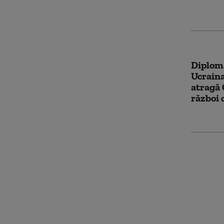
comand
Diploma
Ucraina
atragă 
război
Radu Mi
mai efi
doborâr
Funcțio