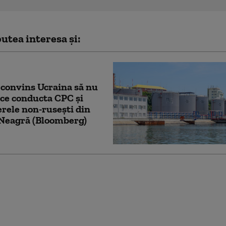
utea interesa și:
convins Ucraina să nu
ce conducta CPC şi
erele non-ruseşti din
Neagră (Bloomberg)
 români care au doborât
lăudați de colegii din
Radu Miruță: „Sunt
tiști”. Ce i-a spus un