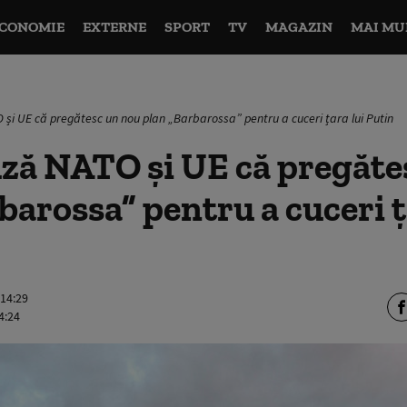
CONOMIE
EXTERNE
SPORT
TV
MAGAZIN
MAI MU
și UE că pregătesc un nou plan „Barbarossa” pentru a cuceri țara lui Putin
uză NATO și UE că pregăte
barossa” pentru a cuceri ț
 14:29
4:24