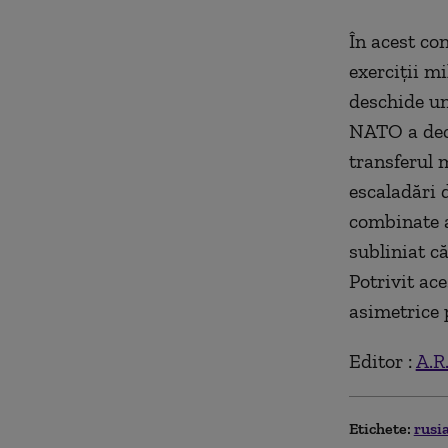
În acest co
exerciții m
deschide un
NATO a dec
transferul m
escaladări 
combinate a
subliniat c
Potrivit ac
asimetrice 
Editor :
A.R
Etichete:
rusi