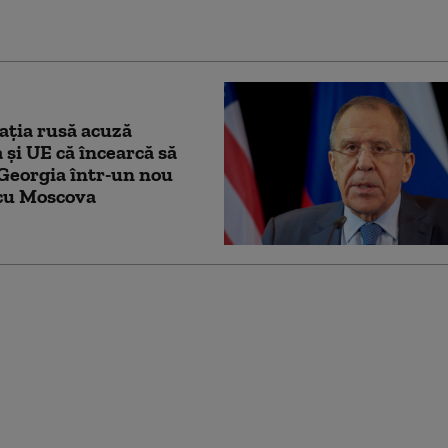
ant britanic
ţia rusă acuză
 şi UE că încearcă să
Georgia într-un nou
 cu Moscova
ruță: „Am găsit cea
cientă metodă pentru
ea dronelor rusești.
nează cu succes”