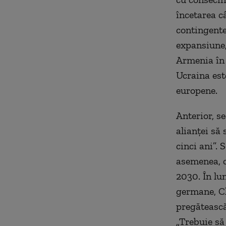
încetarea c
contingentel
expansiune,
Armenia în o
Ucraina est
europene.
Anterior, s
alianței să
cinci ani”. 
asemenea, c
2030. În lun
germane, Ch
pregătească
„Trebuie să 