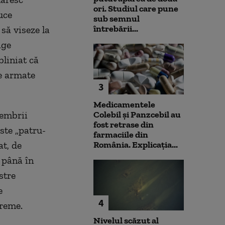
ori. Studiul care pune
uce
sub semnul
întrebării...
 să viseze la
age
bliniat că
țe armate
3
Medicamentele
membrii
Colebil și Panzcebil au
fost retrase din
ste „patru-
farmaciile din
at, de
România. Explicația...
 până în
stre
e
4
vreme.
Nivelul scăzut al