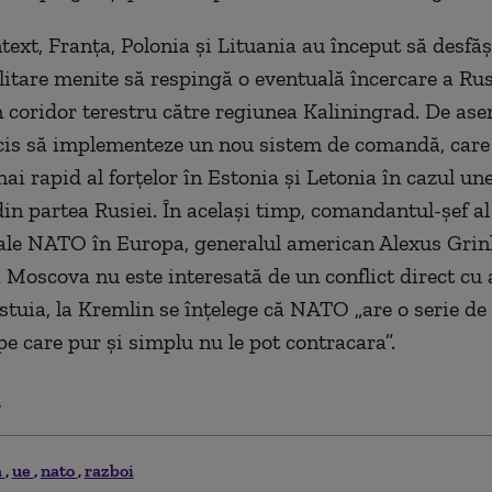
ntext, Franța, Polonia și Lituania au început să desfă
ilitare menite să respingă o eventuală încercare a Rus
 coridor terestru către regiunea Kaliningrad. De as
is să implementeze un nou sistem de comandă, care
ai rapid al forțelor în Estonia și Letonia în cazul une
din partea Rusiei. În același timp, comandantul-șef al 
le NATO în Europa, generalul american Alexus Grink
ă Moscova nu este interesată de un conflict direct cu 
estuia, la Kremlin se înțelege că NATO „are o serie de
pe care pur și simplu nu le pot contracara”.
.
a
ue
nato
razboi