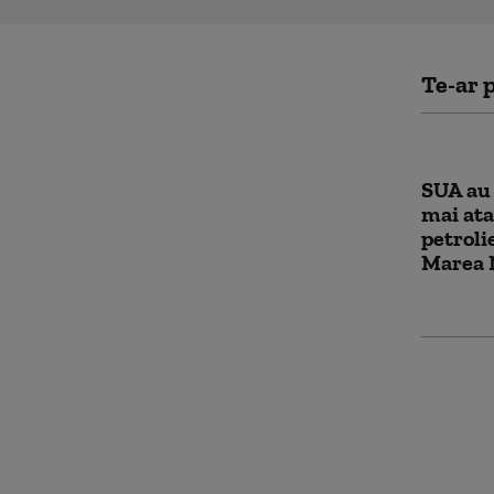
Te-ar p
SUA au 
mai ata
petroli
Marea 
Piloții
drone, 
NATO. 
niște ar