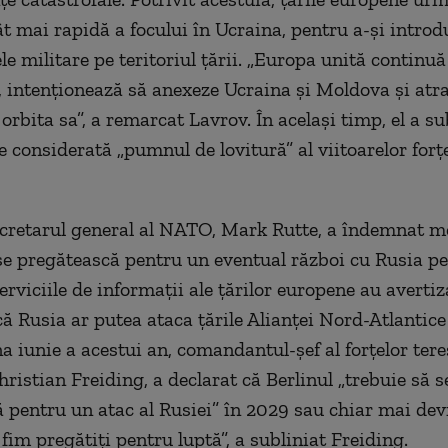
ât mai rapidă a focului în Ucraina, pentru a-și introd
e militare pe teritoriul țării. „Europa unită continuă
 intenționează să anexeze Ucraina și Moldova și atr
rbita sa”, a remarcat Lavrov. În același timp, el a su
e considerată „pumnul de lovitură” al viitoarelor for
ecretarul general al NATO, Mark Rutte, a îndemnat 
 se pregătească pentru un eventual război cu Rusia pe
Serviciile de informații ale țărilor europene au avertiz
ă Rusia ar putea ataca țările Alianței Nord-Atlantice
a iunie a acestui an, comandantul-șef al forțelor tere
ristian Freiding, a declarat că Berlinul „trebuie să s
 pentru un atac al Rusiei” în 2029 sau chiar mai de
fim pregătiți pentru luptă”, a subliniat Freiding.