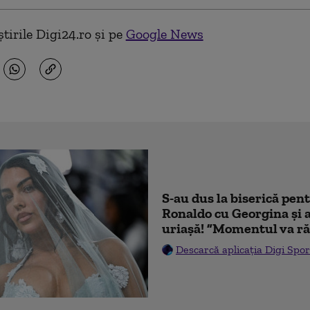
tirile Digi24.ro și pe
Google News
S-au dus la biserică pen
Ronaldo cu Georgina și 
uriașă! ”Momentul va ră
Descarcă aplicația Digi Spor