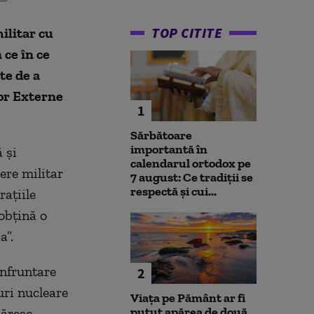
TOP CITITE
ilitar cu
 ce în ce
te de a
lor Externe
1
Sărbătoare
importantă în
 și
calendarul ortodox pe
ere militar
7 august: Ce tradiții se
respectă și cui...
rațiile
 obțină o
a”.
onfruntare
2
uri nucleare
Viața pe Pământ ar fi
putut apărea de două
măresc