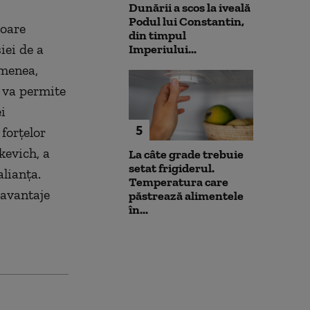
Dunării a scos la iveală
Podul lui Constantin,
șoare
din timpul
iei de a
Imperiului...
emenea,
 va permite
i
5
forțelor
evich, a
La câte grade trebuie
setat frigiderul.
alianța.
Temperatura care
 avantaje
păstrează alimentele
în...