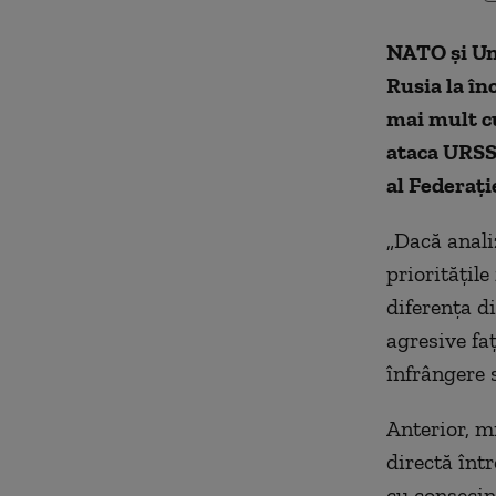
NATO și Un
Rusia la în
mai mult c
ataca URSS,
al Federaț
„Dacă analiz
prioritățil
diferența d
agresive faț
înfrângere s
Anterior, m
directă înt
cu consecin