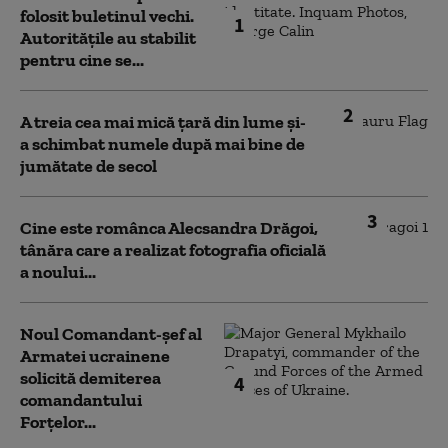
folosit buletinul vechi.
1
Autoritățile au stabilit
pentru cine se...
2
A treia cea mai mică țară din lume și-
a schimbat numele după mai bine de
jumătate de secol
3
Cine este românca Alecsandra Drăgoi,
tânăra care a realizat fotografia oficială
a noului...
Noul Comandant-șef al
Armatei ucrainene
solicită demiterea
4
comandantului
Forțelor...