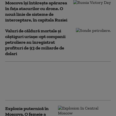
Moscova își întărește apărarea
în fața atacurilor cu drone. O
nouă linie de sisteme de
interceptare, în capitala Rusiei
Valuri de căldură mortale și
câștiguri uriașe: opt companii
petroliere au înregistrat
profituri de 93 de miliarde de
dolari
Un general de rang
înalt ar fi putut fi ținta
exploziei din
restaurantul „Balzi
Rossi” din Moscova
Explozie puternică în
Moscova. O femeie a