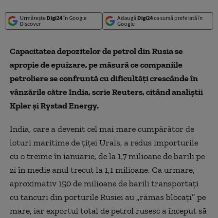
Urmărește
Digi24
în Google
Adaugă
Digi24
ca sursă preferată în
Discover
Google
Capacitatea depozitelor de petrol din Rusia se
apropie de epuizare, pe măsură ce companiile
petroliere se confruntă cu dificultăți crescânde în
vânzările către India, scrie Reuters, citând analiștii
Kpler și Rystad Energy.
India, care a devenit cel mai mare cumpărător de
loturi maritime de țiței Urals, a redus importurile
cu o treime în ianuarie, de la 1,7 milioane de barili pe
zi în medie anul trecut la 1,1 milioane. Ca urmare,
aproximativ 150 de milioane de barili transportați
cu tancuri din porturile Rusiei au „rămas blocați” pe
mare, iar exportul total de petrol rusesc a început să