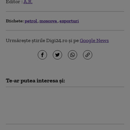
Editor :
A.R.
Etichete:
petrol
moscova
exporturi
Urmărește știrile Digi24.ro și pe
Google News
Te-ar putea interesa și:
Ginerele șefului Forțelor
Aerospațiale Ruse ar fi murit în
explozia misterioasă de la
restaurantul din Moscova (presă)