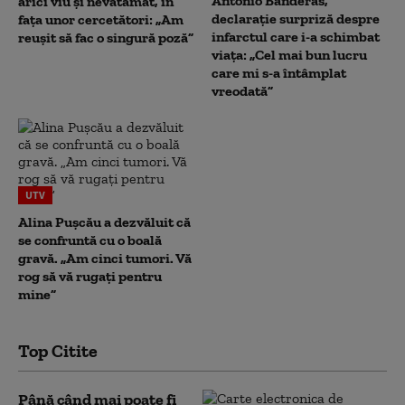
Antonio Banderas,
arici viu și nevătămat, în
declarație surpriză despre
fața unor cercetători: „Am
infarctul care i-a schimbat
reușit să fac o singură poză”
viața: „Cel mai bun lucru
care mi s-a întâmplat
vreodată”
UTV
Alina Pușcău a dezvăluit că
se confruntă cu o boală
gravă. „Am cinci tumori. Vă
rog să vă rugați pentru
mine”
Top Citite
Până când mai poate fi