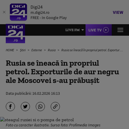
Digi24
VIEW
m.digi24.ro
FREE - In Google Play
LIVE TV
LIVE FM
HOME
Știri
Externe
Rusia
Rusia se îneacă în propriul petrol. Exporturile de aur negru ale Moscovei s-au prăbușit
Rusia se îneacă în propriul
petrol. Exporturile de aur negru
ale Moscovei s-au prăbușit
Data publicării:
16.02.2026 16:13
Foto cu caracter ilustrativ. Sursa foto: Profimedia Images