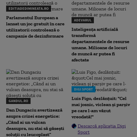
EDITIADEDIMINEATA.RO
Parlamentul European a
ADEVARUL
lansat un joc gratuit în care
Inteligența artificială
utilizatorii controlează o
transformă
campanie de dezinformare
departamentele de resurse
umane. Milioane de locuri
de muncă ar putea fi
afectate
DIGI SPORT
Luis Figo, dezlănțuit: "Cel
GANDUL.RO
mai josnic, viclean și parșiv
Dan Dungaciu avertizează
pe care l-am văzut
asupra crizei energetice:
vreodată!"
„Când ai un vulcan
Descarcă aplicația Digi
deasupra, nu stai să găsești
Sport
soluții cu leucoplast”