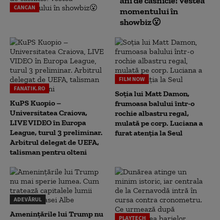
ani de căsnicie! Vestea
CANCAN
momentului în
showbiz😮
FILM NOW
FANATIK.RO
Soția lui Matt Damon,
KuPS Kuopio –
frumoasa balului într-o
Universitatea Craiova,
rochie albastru regal,
LIVE VIDEO în Europa
mulată pe corp. Luciana a
League, turul 3 preliminar.
furat atenția la Seul
Arbitrul delegat de UEFA,
talisman pentru olteni
ADEVĂRUL
Amenințările lui Trump nu
PLAYTECH