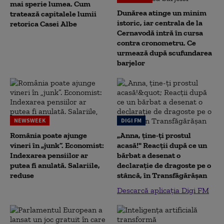
mai sperie lumea. Cum
Dunărea atinge un minim
tratează capitalele lumii
istoric, iar centrala de la
retorica Casei Albe
Cernavodă intră în cursa
contra cronometru. Ce
urmează după scufundarea
barjelor
NEWSWEEK
DIGI FM
România poate ajunge
„Anna, ţine-ţi prostul
vineri în „junk”. Economist:
acasă!" Reacţii după ce un
Indexarea pensiilor ar
bărbat a desenat o
putea fi anulată. Salariile,
declaraţie de dragoste pe o
reduse
stâncă, în Transfăgărăşan
Descarcă aplicația Digi FM