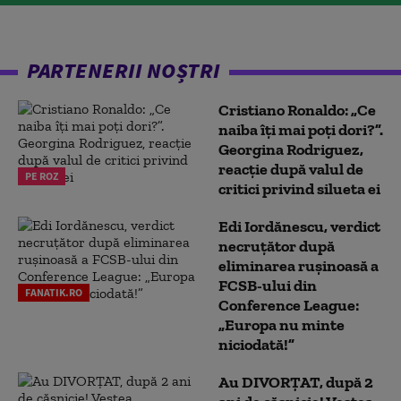
PARTENERII NOȘTRI
Cristiano Ronaldo: „Ce
naiba îți mai poți dori?”.
Georgina Rodriguez,
reacție după valul de
PE ROZ
critici privind silueta ei
Edi Iordănescu, verdict
necruțător după
eliminarea rușinoasă a
FCSB-ului din
FANATIK.RO
Conference League:
„Europa nu minte
niciodată!”
Au DIVORȚAT, după 2