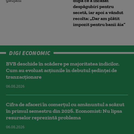
după ce a încasat
despăgubiri pentru
secetă, iar apoi a vândut
recolta: „Dar am plătit
impozit pentru banii ăia”
DIGI ECONOMIC
BVB deschide în scădere pe majoritatea indicilor.
Cum au evoluat acțiunile în debutul ședinței de
tranzacționare
06.08.2026
Cifra de afaceri în comerțul cu amănuntul a scăzut
în primul semestru din 2026. Economist: Nu lipsa
resurselor reprezintă problema
06.08.2026