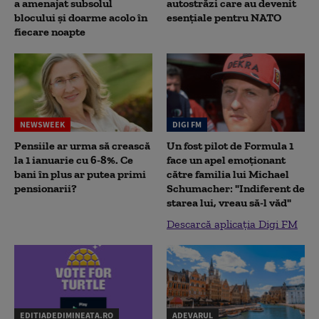
a amenajat subsolul
autostrăzi care au devenit
blocului și doarme acolo în
esențiale pentru NATO
fiecare noapte
NEWSWEEK
DIGI FM
Pensiile ar urma să crească
Un fost pilot de Formula 1
la 1 ianuarie cu 6-8%. Ce
face un apel emoționant
bani în plus ar putea primi
către familia lui Michael
pensionarii?
Schumacher: "Indiferent de
starea lui, vreau să-l văd"
Descarcă aplicația Digi FM
EDITIADEDIMINEATA.RO
ADEVARUL