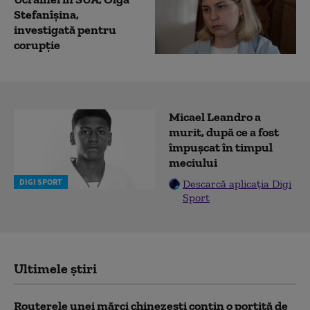
Stefanîşina,
investigată pentru
corupţie
Micael Leandro a
murit, după ce a fost
împușcat în timpul
meciului
DIGI SPORT
Descarcă aplicația Digi
Sport
Ultimele știri
Routerele unei mărci chinezești conțin o portiță de