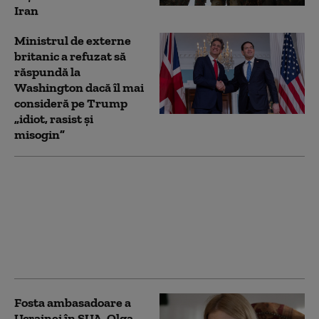
Iran
Ministrul de externe
britanic a refuzat să
răspundă la
Washington dacă îl mai
consideră pe Trump
„idiot, rasist şi
misogin”
Orice cale de ieșire din
„scurta excursie” a SUA
în Iran pare plină de
dificultăți politice
pentru Trump: „Nu
poate câștiga”
Fosta ambasadoare a
Ucrainei în SUA, Olga