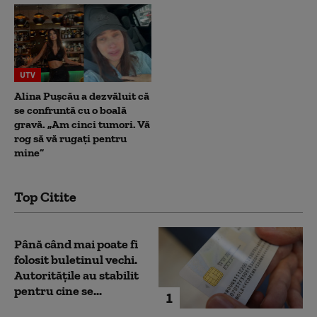
UTV
Alina Pușcău a dezvăluit că
se confruntă cu o boală
gravă. „Am cinci tumori. Vă
rog să vă rugați pentru
mine”
Top Citite
Până când mai poate fi
folosit buletinul vechi.
Autoritățile au stabilit
pentru cine se...
1