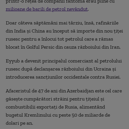
printr-o rețea de companii fantomă erau pline cu
milioane de barili de petrol nevândut
.
Doar câteva săptămâni mai târziu, însă, rafinăriile
din India și China au început să importe din nou țiței
rusesc pentru a înlocui tot petrolul care a rămas
blocat în Golful Persic din cauza războiului din Iran.
Eyyub a devenit principalul comerciant al petrolului
rusesc după declanșarea războiului din Ucraina și
introducerea sancțiunilor occidentale contra Rusiei.
Afaceristul de 47 de ani din Azerbaidjan este cel care
găsește cumpărători străini pentru țițeiul și
combustibilii exportați de Rusia, alimentând
bugetul Kremlinului cu peste 50 de miliarde de
dolari pe an.