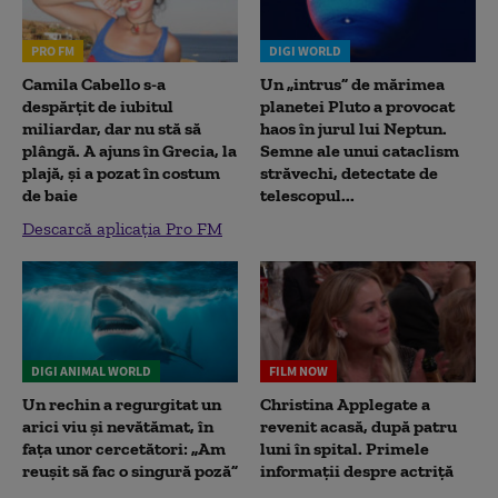
PRO FM
DIGI WORLD
Camila Cabello s-a
Un „intrus” de mărimea
despărțit de iubitul
planetei Pluto a provocat
miliardar, dar nu stă să
haos în jurul lui Neptun.
plângă. A ajuns în Grecia, la
Semne ale unui cataclism
plajă, și a pozat în costum
străvechi, detectate de
de baie
telescopul...
Descarcă aplicația Pro FM
DIGI ANIMAL WORLD
FILM NOW
Un rechin a regurgitat un
Christina Applegate a
arici viu și nevătămat, în
revenit acasă, după patru
fața unor cercetători: „Am
luni în spital. Primele
reușit să fac o singură poză”
informații despre actriță