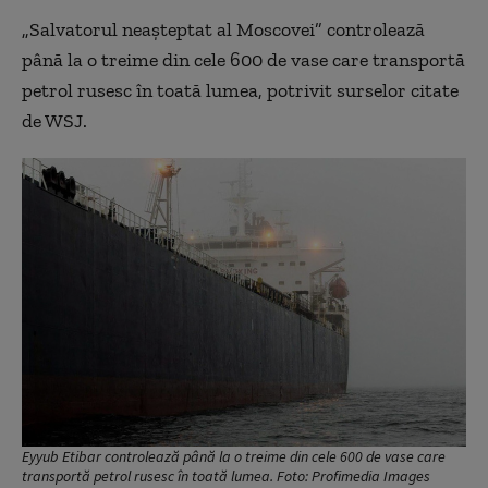
„Salvatorul neașteptat al Moscovei” controlează
până la o treime din cele 600 de vase care transportă
petrol rusesc în toată lumea, potrivit surselor citate
de WSJ.
Eyyub Etibar controlează până la o treime din cele 600 de vase care
transportă petrol rusesc în toată lumea. Foto: Profimedia Images