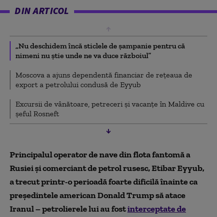
DIN ARTICOL
„Nu deschidem încă sticlele de șampanie pentru că
nimeni nu știe unde ne va duce războiul”
Moscova a ajuns dependentă financiar de rețeaua de
export a petrolului condusă de Eyyub
Excursii de vânătoare, petreceri și vacanțe în Maldive cu
șeful Rosneft
Principalul operator de nave din flota fantomă a
Rusiei și comerciant de petrol rusesc, Etibar Eyyub,
a trecut printr-o perioadă foarte dificilă înainte ca
președintele american Donald Trump să atace
Iranul – petrolierele lui au fost
interceptate de