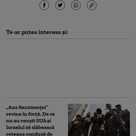
Te-ar putea interesa și:
Cum încearcă Iranul să
prevină noi atacuri ale
SUA. Statele din Golf, în
prim-planul
represaliilor
Teheranului: „Fără
echivoc”
„Axa Rezistenței”
revine în forță. De ce
nu au reușit SUA și
Israelul să slăbească
rețeaua condusă de