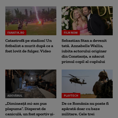
FANATIK.RO
FILM NOW
Catastrofă pe stadion! Un
Sebastian Stan a devenit
fotbalist a murit după ce a
tată. Annabelle Wallis,
fost lovit de fulger. Video
iubita actorului originar
din Constanța, a născut
primul copil al cuplului
ADEVĂRUL
PLAYTECH
„Dimineață mi-am pus
De ce România nu poate fi
plapuma”. Disperat de
apărată doar cu baze
caniculă, un fost sportiv și-
militare. Cele trei