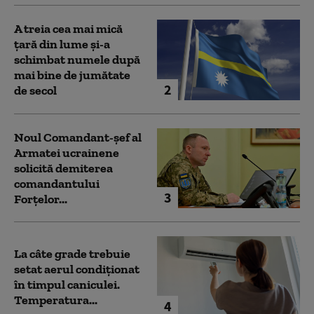
A treia cea mai mică
țară din lume și-a
schimbat numele după
mai bine de jumătate
2
de secol
Noul Comandant-șef al
Armatei ucrainene
solicită demiterea
comandantului
3
Forțelor...
La câte grade trebuie
setat aerul condiționat
în timpul caniculei.
Temperatura...
4