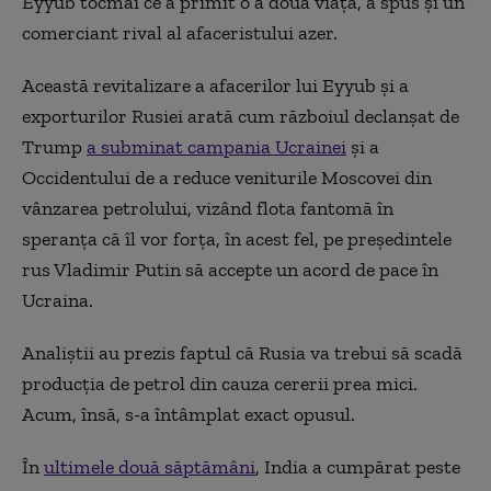
Eyyub tocmai ce a primit o a doua viață, a spus și un
comerciant rival al afaceristului azer.
Această revitalizare a afacerilor lui Eyyub și a
exporturilor Rusiei arată cum războiul declanșat de
Trump
a subminat campania Ucrainei
și a
Occidentului de a reduce veniturile Moscovei din
vânzarea petrolului, vizând flota fantomă în
speranța că îl vor forța, în acest fel, pe președintele
rus Vladimir Putin să accepte un acord de pace în
Ucraina.
Analiștii au prezis faptul că Rusia va trebui să scadă
producția de petrol din cauza cererii prea mici.
Acum, însă, s-a întâmplat exact opusul.
În
ultimele două săptămâni
, India a cumpărat peste