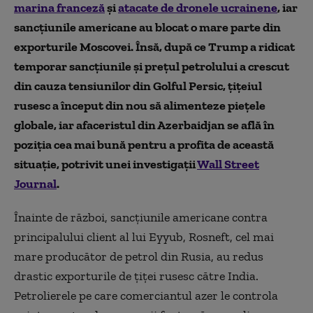
marina franceză
și
atacate de dronele ucrainene
, iar
sancțiunile americane au blocat o mare parte din
exporturile Moscovei. Însă, după ce Trump a ridicat
temporar sancțiunile și prețul petrolului a crescut
din cauza tensiunilor din Golful Persic, țițeiul
rusesc a început din nou să alimenteze piețele
globale, iar afaceristul din Azerbaidjan se află în
poziția cea mai bună pentru a profita de această
situație, potrivit unei investigații
Wall Street
Journal
.
Înainte de război, sancțiunile americane contra
principalului client al lui Eyyub, Rosneft, cel mai
mare producător de petrol din Rusia, au redus
drastic exporturile de țiței rusesc către India.
Petrolierele pe care comerciantul azer le controla