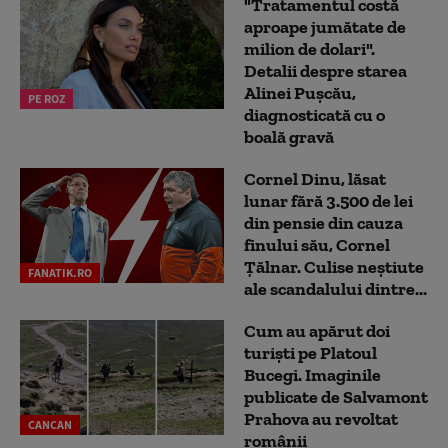
"Tratamentul costă
aproape jumătate de
milion de dolari".
Detalii despre starea
Alinei Pușcău,
PE ROZ
diagnosticată cu o
boală gravă
Cornel Dinu, lăsat
lunar fără 3.500 de lei
din pensie din cauza
finului său, Cornel
Țălnar. Culise neștiute
FANATIK.RO
ale scandalului dintre...
Cum au apărut doi
turiști pe Platoul
Bucegi. Imaginile
publicate de Salvamont
Prahova au revoltat
CANCAN
românii