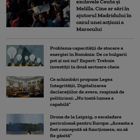
exclavele Ceuta și
Melilla. Cine ar sări în
ajutorul Madridului în
cazul unei acțiuni a
Marocului
Problema capacității de stocare a
energiei în România: De ce bulgarii
pot și noi nu? Expert: Trebuie
investiții în două sectoare cheie
Ce schimbări propune Legea
Integrității. Digitalizarea
declarațiilor de avere, respinsă de
politicieni: „Nu toată lumea e
capabilă”
Drona de la Leipzig, o escaladare
periculoasă pentru Europa: „Aceasta a
fost concepută să funcționeze, nu să
fie găsită”