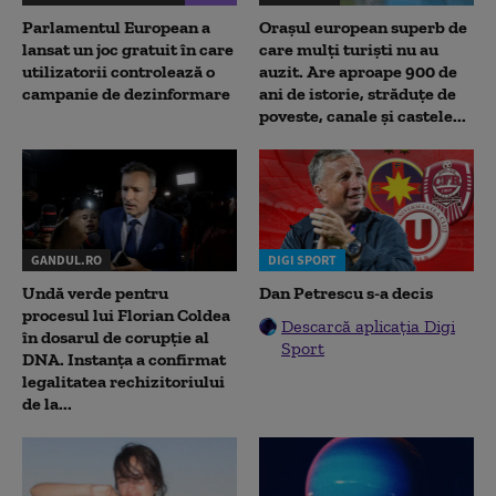
Parlamentul European a
Orașul european superb de
lansat un joc gratuit în care
care mulți turiști nu au
utilizatorii controlează o
auzit. Are aproape 900 de
campanie de dezinformare
ani de istorie, străduțe de
poveste, canale și castele...
GANDUL.RO
DIGI SPORT
Undă verde pentru
Dan Petrescu s-a decis
procesul lui Florian Coldea
Descarcă aplicația Digi
în dosarul de corupție al
Sport
DNA. Instanța a confirmat
legalitatea rechizitoriului
de la...