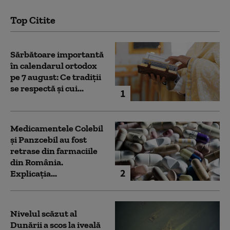
Top Citite
Sărbătoare importantă
în calendarul ortodox
pe 7 august: Ce tradiții
se respectă și cui...
1
Medicamentele Colebil
și Panzcebil au fost
retrase din farmaciile
din România.
2
Explicația...
Nivelul scăzut al
Dunării a scos la iveală