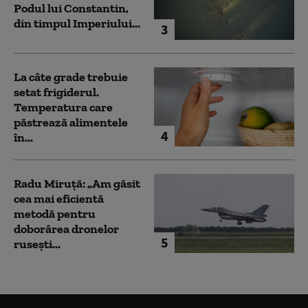
Podul lui Constantin,
din timpul Imperiului...
3
La câte grade trebuie
setat frigiderul.
Temperatura care
păstrează alimentele
4
în...
Radu Miruță: „Am găsit
cea mai eficientă
metodă pentru
doborârea dronelor
5
rusești...