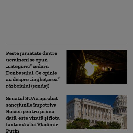
pregătește un dosar
contra lui Lukașenko
pentru sprijinirea
războiului Rusiei în
Ucraina: „E complice la
agresiune”
Peste jumătate dintre
ucraineni se opun
„categoric” cedării
Donbasului. Ce opinie
au despre „înghețarea”
războiului (sondaj)
Senatul SUA a aprobat
sancțiunile împotriva
Rusiei: pentru prima
dată, este vizată și flota
fantomă a lui Vladimir
Putin