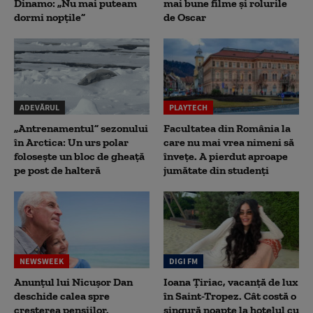
Dinamo: „Nu mai puteam
mai bune filme și rolurile
dormi nopțile”
de Oscar
ADEVĂRUL
PLAYTECH
„Antrenamentul” sezonului
Facultatea din România la
în Arctica: Un urs polar
care nu mai vrea nimeni să
folosește un bloc de gheață
înveţe. A pierdut aproape
pe post de halteră
jumătate din studenţi
NEWSWEEK
DIGI FM
Anunțul lui Nicușor Dan
Ioana Țiriac, vacanță de lux
deschide calea spre
în Saint-Tropez. Cât costă o
creșterea pensiilor.
singură noapte la hotelul cu