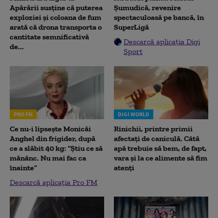
Apărării susține că puterea
Șumudică, revenire
exploziei și coloana de fum
spectaculoasă pe bancă, în
arată că drona transporta o
SuperLigă
cantitate semnificativă
Descarcă aplicația Digi
de...
Sport
PRO FM
DIGI WORLD
Ce nu-i lipsește Monicăi
Rinichii, printre primii
Anghel din frigider, după
afectați de caniculă. Câtă
ce a slăbit 40 kg: “Știu ce să
apă trebuie să bem, de fapt,
mănânc. Nu mai fac ca
vara și la ce alimente să fim
înainte”
atenți
Descarcă aplicația Pro FM