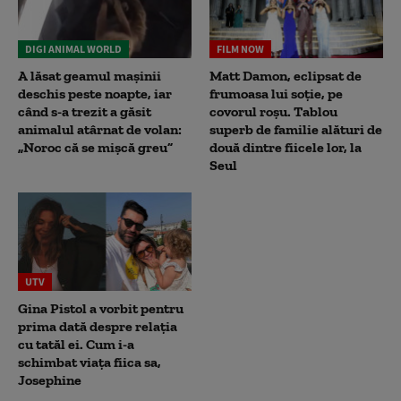
DIGI ANIMAL WORLD
FILM NOW
A lăsat geamul mașinii
Matt Damon, eclipsat de
deschis peste noapte, iar
frumoasa lui soție, pe
când s-a trezit a găsit
covorul roșu. Tablou
animalul atârnat de volan:
superb de familie alături de
„Noroc că se mișcă greu”
două dintre fiicele lor, la
Seul
UTV
Gina Pistol a vorbit pentru
prima dată despre relația
cu tatăl ei. Cum i-a
schimbat viața fiica sa,
Josephine