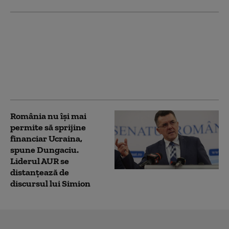
„Toată lumea iubește
învingătorii”. Ucraina a
restabilit complet
schimbul de informații
cu serviciile secrete
americane (Politico)
România nu își mai
permite să sprijine
financiar Ucraina,
spune Dungaciu.
Liderul AUR se
distanțează de
discursul lui Simion