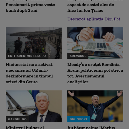
Pensionarii, prima veste
aspect de castel ales de
bună după 2 ani
fiica lui Ion Țiriac
Descarcă aplicația Digi FM
EDITIADEDIMINEATA.RO
ADEVARUL
Niciun stat nu a activat
Moody’s a cruțat România.
mecanismul UE anti-
Acum politicienii pot strica
dezinformare în timpul
tot. Avertismentul
crizei din Ceuta
analiștilor
GANDUL.RO
DIGI SPORT
Ministrul bulgar al
Au bătut palma! Marius