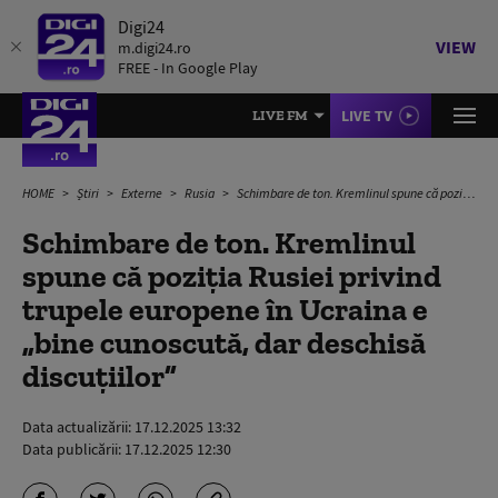
Digi24
VIEW
m.digi24.ro
FREE - In Google Play
LIVE TV
LIVE FM
HOME
Știri
Externe
Rusia
Schimbare de ton. Kremlinul spune că poziția Rusiei privind trupele europene în Ucraina e „bine cunoscută, dar deschisă discuțiilor”
Schimbare de ton. Kremlinul
spune că poziția Rusiei privind
trupele europene în Ucraina e
„bine cunoscută, dar deschisă
discuțiilor”
Data actualizării:
17.12.2025 13:32
Data publicării:
17.12.2025 12:30