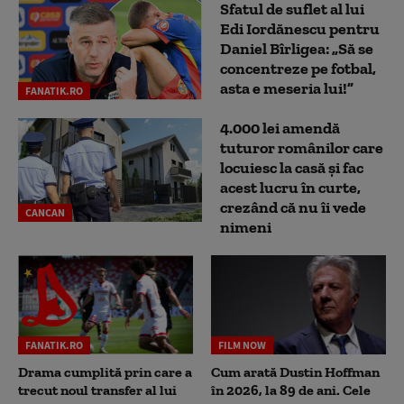
Sfatul de suflet al lui
Edi Iordănescu pentru
Daniel Bîrligea: „Să se
concentreze pe fotbal,
asta e meseria lui!”
FANATIK.RO
4.000 lei amendă
tuturor românilor care
locuiesc la casă și fac
acest lucru în curte,
crezând că nu îi vede
CANCAN
nimeni
FANATIK.RO
FILM NOW
Drama cumplită prin care a
Cum arată Dustin Hoffman
trecut noul transfer al lui
în 2026, la 89 de ani. Cele