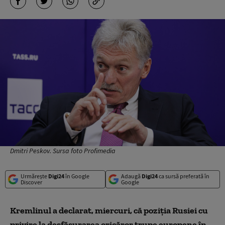
Dmitri Peskov. Sursa foto Profimedia
Urmărește
Digi24
în Google
Adaugă
Digi24
ca sursă preferată în
Discover
Google
Kremlinul a declarat, miercuri, că poziția Rusiei cu
privire la desfășurarea oricăror trupe europene în