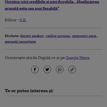
Ucraina: nici credibile și nici durabile. „Nealinierea
armată este cea mai fezabilă”
Editor :
Ș.R.
Etichete:
dmitri peskov
razboi ucraina
negocieri pace
garantii securitate
Urmărește știrile Digi24.ro și pe
Google News
Te-ar putea interesa și:
Opoziția belarusă