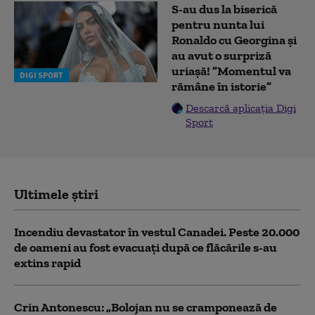
S-au dus la biserică
pentru nunta lui
Ronaldo cu Georgina și
au avut o surpriză
uriașă! ”Momentul va
DIGI SPORT
rămâne în istorie”
Descarcă aplicația Digi
Sport
Ultimele știri
Incendiu devastator în vestul Canadei. Peste 20.000
de oameni au fost evacuați după ce flăcările s-au
extins rapid
Crin Antonescu: „Bolojan nu se cramponează de